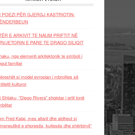
I POEZI PËR GJERGJ KASTRIOTIN-
ËNDERBEUN
TËR E ARKIVIT TE NAUM PRIFTIT NË
RVJETORIN E PARE TE DRAGO SILIQIT
aku, nga elementi arkitektonik te simboli i
ngut familjar
ëreshët si model evropian i mbrojtjes së
titetit kulturor
i Shijaku, “Diego Rivera” shqiptar i artit tonë
mbëtar
m Fred Kalaj, mes altarit dhe atdheut si
meneutikë e shpresës, kujtesës dhe shërbimit”