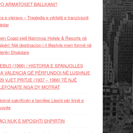
PO ARMATOSET BALLKANI?
za e vlerave – Tragjedia e vërtetë e tranzicionit
iptar
en Coast sjell Nammos Hotels & Resorts në
ipëri: Një destinacion i ri lifestyle merr formë në
ierën Shqiptare
EBLO (1966) / HISTORIA E SPANJOLLES
A VALENCIA QË PËRFUNDOI NË LUSHNJE
29 VJET PRITJE (1937 – 1966) TË NJË
LEFONATE NGA DY MOTRAT
tojmë sakrificën e familjes Lleshi për lirinë e
sovës
AÇI NUK E MPOSHTI SHPIRTIN