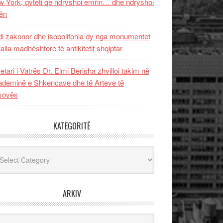
 York, qyteti që ndryshoi emrin… dhe ndryshoi
ën
i zakonor dhe isopolifonia dy nga monumentet
jalla madhështore të antikitetit shqiptar
etari i Vatrës Dr. Elmi Berisha zhvilloi takim në
deminë e Shkencave dhe të Arteve të
sovës
KATEGORITË
egoritë
ARKIV
iv