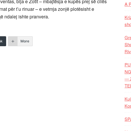
ventas, bija e Zotit – mbajtësja e kupës prej së cilës
A 
nat për t’u rinuar – e vetmja zonjë plotësisht e
ë ndalej ishte pranvera.
Kri
shq
Gre
nk
More
Shq
Riv
PU
NG
— 
TE
Kuj
Ko
SP