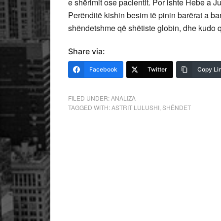
e shërimit ose pacientit. Por ishte Hebe a Ju
Perënditë kishin besim të pinin barërat a bar
shëndetshme që shëtiste globin, dhe kudo q
Share via:
Facebook
Twitter
Copy Li
FILED UNDER:
ANALIZA
TAGGED WITH:
ASTRIT LULUSHI
,
SHËNDET