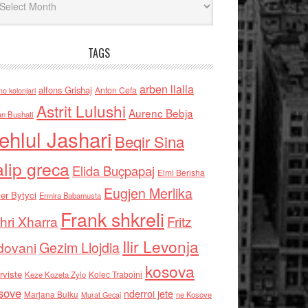
TAGS
arben llalla
alfons Grishaj
Anton Cefa
no kolonjari
Astrit Lulushi
Aurenc Bebja
an Bushati
ehlul Jashari
Beqir Sina
alip greca
Elida Buçpapaj
Elmi Berisha
Eugjen Merlika
er Bytyci
Ermira Babamusta
Frank shkreli
hri Xharra
Fritz
Ilir Levonja
Gezim Llojdia
dovani
kosova
rviste
Kolec Traboini
Keze Kozeta Zylo
sove
nderroi jete
Marjana Bulku
ne Kosove
Murat Gecaj