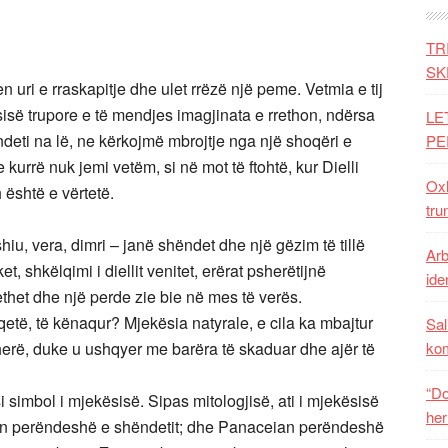
TR
SK
n uri e rraskapitje dhe ulet rrëzë një peme. Vetmia e tij
sisë trupore e të mendjes imagjinata e rrethon, ndërsa
LE
ndeti na lë, ne kërkojmë mbrojtje nga një shoqëri e
PE
rrë nuk jemi vetëm, si në mot të ftohtë, kur Dielli
Oxh
 është e vërtetë.
tru
shiu, vera, dimri – janë shëndet dhe një gëzim të tillë
Arb
t, shkëlqimi i diellit venitet, erërat psherëtijnë
iden
ethet dhe një perde zie bie në mes të verës.
 qetë, të kënaqur? Mjekësia natyrale, e cila ka mbajtur
Sal
 herë, duke u ushqyer me barëra të skaduar dhe ajër të
ko
“Do
 si simbol i mjekësisë. Sipas mitologjisë, ati i mjekësisë
her
enën perëndeshë e shëndetit; dhe Panaceian perëndeshë