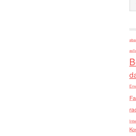
alba
asll
B
d
Env
Fa
ra
Inte
Ko