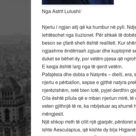
Nga Astrit Lulushi/
Njeriu i ngjan atij që ka humbur në pyll. Ndje
lehtësohet nga iluzionet. Për shkak të dobë
beson se çfarë sheh është realiteti. Kur shë
ngjashme ëndërrash zgjuar dhe kuptojmë se ku
duket se bëhet dy, por vetëm pjesa që ngroh
E keqja është larg nga të qenit vetëm.
Pafajësia dhe dobia e Natyrës – dielli, era, 
njeriu e përballon, sepse e gjithë natyra preke
njerëzishëm, retë bien lotë, pyjet derdhin gj
Cila është pilula që e mban njeriun mirë, të
veten gjithnjë të re, ka mbijetuar aq shumë
mëngjesit.
Një shkop rreth të cilit një gjarpër, përdoret
ishte Aesculapius, që kishte dy bija Higj