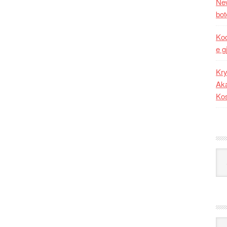
New
bot
Kod
e g
Kry
Aka
Ko
Kat
Ark