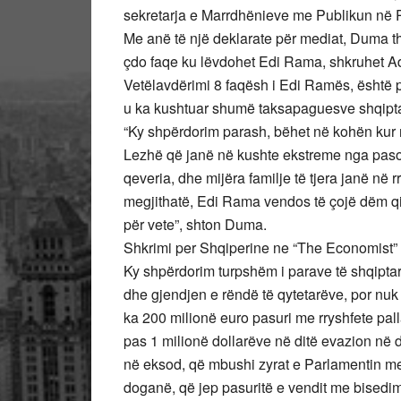
sekretarja e Marrdhënieve me Publikun në 
Me anë të një deklarate për mediat, Duma th
çdo faqe ku lëvdohet Edi Rama, shkruhet Adv
Vetëlavdërimi 8 faqësh i Edi Ramës, është pa
u ka kushtuar shumë taksapaguesve shqipta
“Ky shpërdorim parash, bëhet në kohën kur m
Lezhë që janë në kushte ekstreme nga paso
qeveria, dhe mijëra familje të tjera janë në
megjithatë, Edi Rama vendos të çojë dëm qin
për vete”, shton Duma.
Shkrimi per Shqiperine ne “The Economist”
Ky shpërdorim turpshëm i parave të shqipta
dhe gjendjen e rëndë të qytetarëve, por nuk 
ka 200 milionë euro pasuri me rryshfete pal
pas 1 milionë dollarëve në ditë evazion në 
në eksod, që mbushi zyrat e Parlamentin me k
doganë, që jep pasuritë e vendit me bisedime