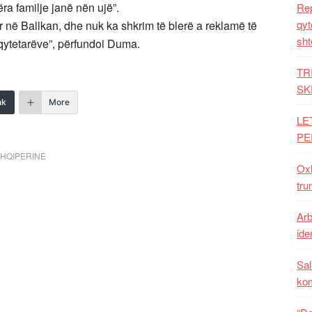
ra familje janë nën ujë”.
Rep
qyt
r në Ballkan, dhe nuk ka shkrim të blerë a reklamë të
sht
i qytetarëve”, përfundoi Duma.
TR
SK
nk
More
LE
PE
SHQIPERINE
Oxh
tru
Arb
iden
Sal
ko