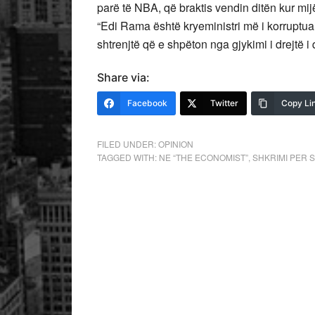
parë të NBA, që braktis vendin ditën kur mijë
“Edi Rama është kryeministri më i korruptua
shtrenjtë që e shpëton nga gjykimi i drejtë 
Share via:
Facebook
Twitter
Copy Li
FILED UNDER:
OPINION
TAGGED WITH:
NE “THE ECONOMIST”
,
SHKRIMI PER 