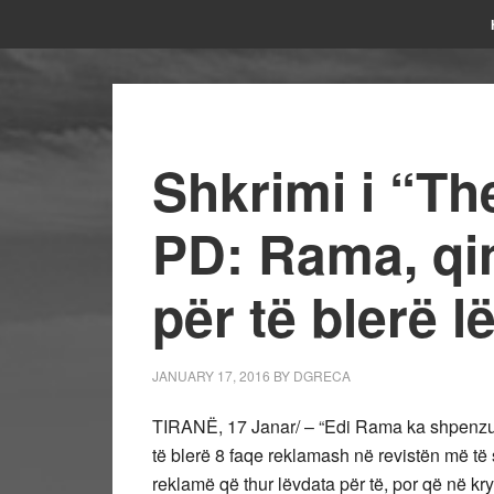
Shkrimi i “Th
PD: Rama, qin
për të blerë l
JANUARY 17, 2016
BY
DGRECA
TIRANË, 17 Janar/ – “Edi Rama ka shpenzua
të blerë 8 faqe reklamash në revistën më të s
reklamë që thur lëvdata për të, por që në kr