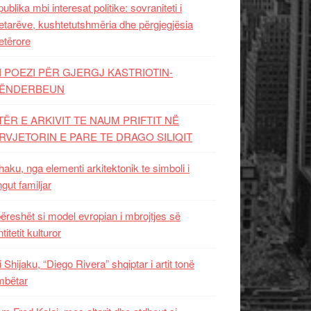
ublika mbi interesat politike: sovraniteti i
etarëve, kushtetutshmëria dhe përgjegjësia
etërore
I POEZI PËR GJERGJ KASTRIOTIN-
ËNDERBEUN
TËR E ARKIVIT TE NAUM PRIFTIT NË
RVJETORIN E PARE TE DRAGO SILIQIT
aku, nga elementi arkitektonik te simboli i
ngut familjar
ëreshët si model evropian i mbrojtjes së
titetit kulturor
i Shijaku, “Diego Rivera” shqiptar i artit tonë
mbëtar