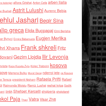
arben llalla
alfons Grishaj
Anton Cefa
no kolonjari
Astrit Lulushi
Aurenc Bebja
an Bushati
ehlul Jashari
Beqir Sina
alip greca
Elida Buçpapaj
Elmi Berisha
Eugjen Merlika
er Bytyci
Ermira Babamusta
Frank shkreli
hri Xharra
Fritz
Ilir Levonja
Gezim Llojdia
dovani
kosova
rviste
Kolec Traboini
Keze Kozeta Zylo
sove
nderroi jete
Marjana Bulku
ne Kosove
Murat Gecaj
Rafaela Prifti
Rafael
e Tereza
presidenti Nishani
qi
Raimonda Moisiu
Ramiz Lushaj
reshat kripa
Sadik
Shefqet Kercelli
shqiperia
hani
shqiptaret
SHBA
kol Paja
Vatra
Visar Zhiti
Thaci