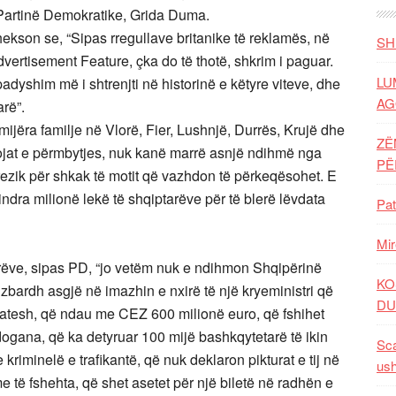
Partinë Demokratike, Grida Duma.
ekson se, “Sipas rregullave britanike të reklamës, në
SH
ertisement Feature, çka do të thotë, shkrim i paguar.
LU
dyshim më i shtrenjti në historinë e këtyre viteve, dhe
AG
rë”.
ijëra familje në Vlorë, Fier, Lushnjë, Durrës, Krujë dhe
ZË
jat e përmbytjes, nuk kanë marrë asnjë ndihmë nga
P
 rrezik për shkak të motit që vazhdon të përkeqësohet. E
dra milionë lekë të shqiptarëve për të blerë lëvdata
Pat
Mir
rëve, sipas PD, “jo vetëm nuk e ndihmon Shqipërinë
KO
zbardh asgjë në imazhin e nxirë të një kryeministri që
DU
latesh, që ndau me CEZ 600 milionë euro, që fshihet
dogana, që ka detyruar 100 mijë bashkqytetarë të ikin
Sca
riminelë e trafikantë, që nuk deklaron pikturat e tij në
ush
 të fshehta, që shet asetet për një biletë në radhën e