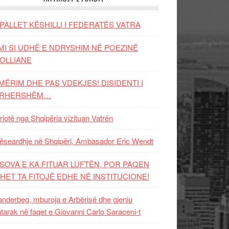
PALLET KËSHILLI I FEDERATËS VATRA
MI SI UDHË E NDRYSHIM NË POEZINË
OLLIANE
MËRIM DHE PAS VDEKJES! DISIDENTI I
ËRHERSHËM…
riotë nga Shqipëria vizituan Vatrën
ëseardhje në Shqipëri, Ambasador Eric Wendt
SOVA E KA FITUAR LUFTËN, POR PAQEN
HET TA FITOJË EDHE NË INSTITUCIONE!
nderbeg, mburoja e Arbërisë dhe gjeniu
tarak në faqet e Giovanni Carlo Saraceni-t