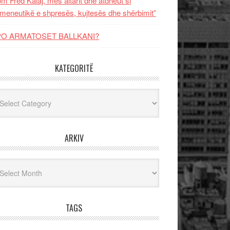
m Fred Kalaj, mes altarit dhe atdheut si
meneutikë e shpresës, kujtesës dhe shërbimit”
PO ARMATOSET BALLKANI?
KATEGORITË
egoritë
ARKIV
iv
TAGS