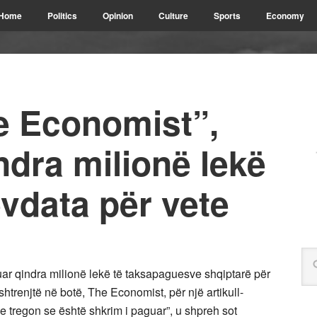
Home
Politics
Opinion
Culture
Sports
Economy
e Economist”,
dra milionë lekë
ëvdata për vete
r qindra milionë lekë të taksapaguesve shqiptarë për
htrenjtë në botë, The Economist, për një artikull-
ye tregon se është shkrim i paguar”, u shpreh sot