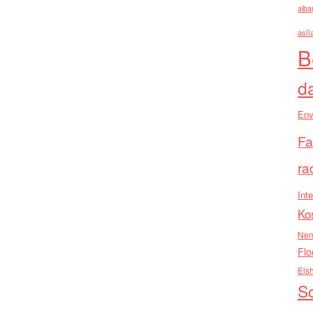
alba
asll
B
d
Env
Fa
ra
Inte
Ko
Nen
Flo
Els
So