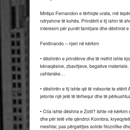
Mirëpo Fernandon e tërhiqte urata, më tepër 
ndryshme të kohës. Prindërit e tij ishin të 
interesim për punët familjare dhe dëshirat e 
Ferdinando – njeri në kërkim
• dëshirën e prindërve dhe të rrethit ishte kj
kënaqësive, zbavitjeve, begative materiale, 
ushtarake…
• dëshirën e tij ishte që të mësonte te etërit
jetonte një jetë të tërhequr dhe të përkushtua
• Cila ishte dëshira e Zotit? Ishte në kërkim
dhe për tetë vite qëndroi Koimbra, kryeqyte
meshtar, pas përgatitjes solide filozofike dhe