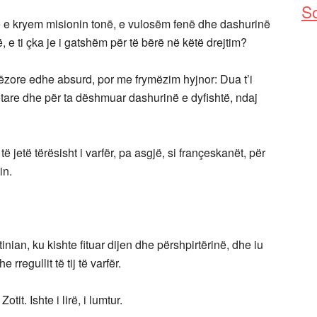
So
: ne e kryem misionin tonë, e vulosëm fenë dhe dashurinë
 e ti çka je i gatshëm për të bërë në këtë drejtim?
ëzore edhe absurd, por me frymëzim hyjnor: Dua t’i
etare dhe për ta dëshmuar dashurinë e dyfishtë, ndaj
ë jetë tërësisht i varfër, pa asgjë, si françeskanët, për
in.
inian, ku kishte fituar dijen dhe përshpirtërinë, dhe iu
regullit të tij të varfër.
tit. Ishte i lirë, i lumtur.