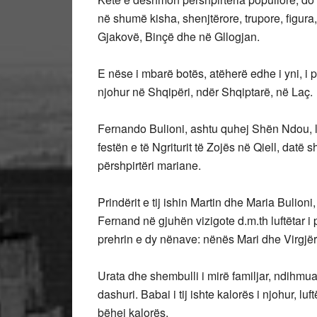
në shumë kisha, shenjtërore, trupore, figura
Gjakovë, Binçë dhe në Gllogjan.
E nëse i mbarë botës, atëherë edhe i yni, i p
njohur në Shqipëri, ndër Shqiptarë, në Laç.
Fernando Bulioni, ashtu quhej Shën Ndou, l
festën e të Ngriturit të Zojës në Qiell, dat
përshpirtëri mariane.
Prindërit e tij ishin Martin dhe Maria Bulioni,
Fernand në gjuhën vizigote d.m.th luftëtar i 
prehrin e dy nënave: nënës Mari dhe Virgjër
Urata dhe shembulli i mirë familjar, ndihmu
dashuri. Babai i tij ishte kalorës i njohur, lu
bëhej kalorës.