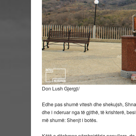
Don Lush Gjergji/
Edhe pas shumë vitesh dhe shekujsh, Shna 
dhe i nderuar nga të gjithë, të krishterë, b
më shumë: Shenjt i botës.
Këtë
e dëshmon përshpirtëria popullore, do t