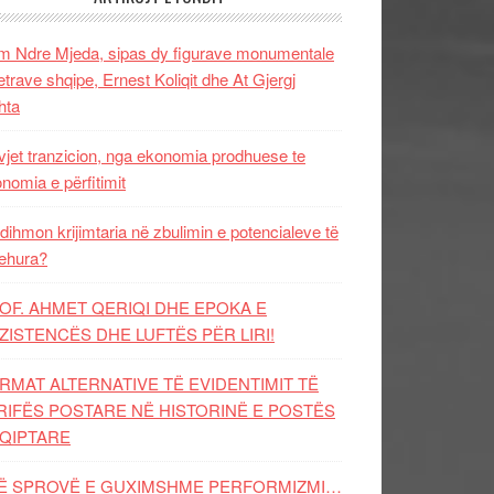
 Ndre Mjeda, sipas dy figurave monumentale
letrave shqipe, Ernest Koliqit dhe At Gjergj
hta
vjet tranzicion, nga ekonomia prodhuese te
nomia e përfitimit
dihmon krijimtaria në zbulimin e potencialeve të
ehura?
OF. AHMET QERIQI DHE EPOKA E
ZISTENCЁS DHE LUFTЁS PЁR LIRI!
RMAT ALTERNATIVE TË EVIDENTIMIT TË
RIFËS POSTARE NË HISTORINË E POSTËS
QIPTARE
Ë SPROVË E GUXIMSHME PERFORMIZMI…