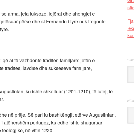
Gr
sfi
se arma, jeta luksoze, lojërat dhe ahengjet e
Fja
shqetësuar përse dhe si Fernando i tyre nuk tregonte
lek
tyre.
kom
o: që ai të vazhdonte traditën familjare: jetën e
të traditës, lavdisë dhe sukseseve familjare,
Kat
 Augustinian, ku ishte shkolluar (1201-1210), të lutej, të
r.
Ark
 dhe në pritje. Së pari iu bashkëngjit etërve Augustinian,
ti i atëhershëm portugez, ku edhe ishte shuguruar
 teologjike, në vitin 1220.