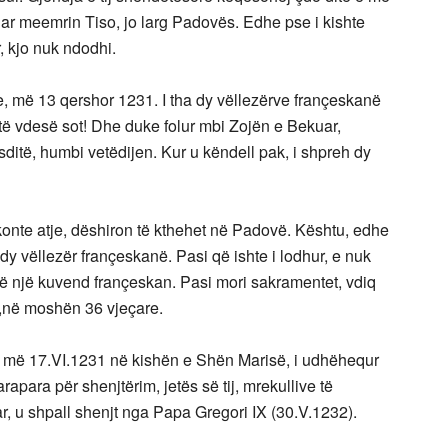
ujar meemrin Tiso, jo larg Padovës. Edhe pse i kishte
, kjo nuk ndodhi.
mte, më 13 qershor 1231. I tha dy vëllezërve françeskanë
e të vdesë sot! Dhe duke folur mbi Zojën e Bekuar,
ditë, humbi vetëdijen. Kur u këndell pak, i shpreh dy
shkonte atje, dëshiron të kthehet në Padovë. Kështu, edhe
y vëllezër françeskanë. Pasi që ishte i lodhur, e nuk
 në një kuvend françeskan. Pasi mori sakramentet, vdiq
6,në moshën 36 vjeçare.
ën më 17.VI.1231 në kishën e Shën Marisë, i udhëhequr
apara për shenjtërim, jetës së tij, mrekullive të
ar, u shpall shenjt nga Papa Gregori IX (30.V.1232).