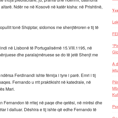
, altarë. Ndër ne në Kosovë në katër kisha: në Prishtinë,
𝐕𝐞
Lek
opullit tonë Shqiptar, sidomos me shenjtëroren e tij të
FE
“Pi
indi në Lisbonë të Portugalisëmë 15.VIII.1195, në
Glo
ë shënjuese dhe paralajmëruese se do të jetë Shenjt me
A d
jet
 ndërsa Ferdinandi ishte fëmija i tyre i parë. Emri i tij
paqes. Fernando u rrit praktikisht në katedrale, në
Për
Mba
ës Mari.
Kul
an Fernandon të rritej në paqe dhe qetësi, në mirësi dhe
Pse
ftëtar I dalluar. Dëshira e tij ishte që edhe Fernando të