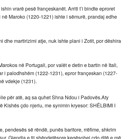
shin vrarë pesë françeskanët. Arriti t’i bindte eproret
iti në Maroko (1220-1221) ishte i sëmurë, prandaj edhe
he martirizimi atje, nuk ishte plani i Zotit, por dëshira
arokos në Portugali, por valët e detin e bartin në Itali,
atar i palodhshëm (1222-1231), epror françeskan (1227-
 në vdekje (1231).
elie për atë, aq sa quhet Shna Ndou i Padovës.Aty
i të Kishës çdo njeriu, me synimin kryesor: SHËLBIMI I
, pendesës së rëndë, punës baritore, rrëfime, shkrim
isur. Gjendja e tij shëndetësore keqësohej çdo ditë e më