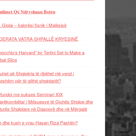
𝐝𝐢𝐦𝐞𝐭 𝐐𝐞̈ 𝐍𝐝𝐫𝐲𝐬𝐡𝐮𝐚𝐧 𝐁𝐨𝐭𝐞̈𝐧
 Gjolaj – kalorësi fisnik i Malësisë
DERATA VATRA SHPALLË KRYESINË
nocchio’s Harvard” by Tertini Set to Make a
bal Slice
uhet që Shqipëria të ribëhet një vend i
ueshëm për të gjithë shqiptarët?
fundoi me sukses Seminari XIX
rëkombëtar i Mësuesve të Gjuhës Shqipe dhe
turës Shqiptare në Diasporë dhe në Mërgatë
 dhe kush e vrau Hasan Riza Pashën?