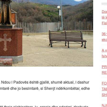
Dom
të 
Fis
36 
eko
A n
fsh
PR
RE
Ndou i Padovës është gjallë, shumë aktual, i dashur
FO
esimtarë dhe jo besimtarë, si Shenjt ndërkombëtar, edhe
TA
SH
NJ
ë thoja plebiscitare, ju, prania dhe nderimi, dashuria