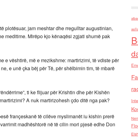
alba
të plotësuar, jam meshtar dhe rregulltar augustinian,
asll
e meditime. Mirëpo kjo kënaqësi zgjati shumë pak
B
d
me e vështirë, më e rrezikshme: martirizimi, të vdiste për
Env
 ne, e unë çka bëj për Të, për shëlbimin tim, të mbarë
Fa
ra
ëndërrime”, ti ke flijuar për Krishtin dhe për Kishën
 martirizimi? A nuk martirizohesh çdo ditë nga pak?
Inte
Ko
 pesë françeskanë të cilëve myslimanët iu kishin prerë
Nen
s varrimit madhështorë në të cilin mori pjesë edhe Don
Flo
Els