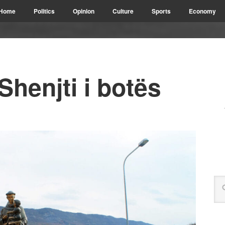
Home
Politics
Opinion
Culture
Sports
Economy
henjti i botës