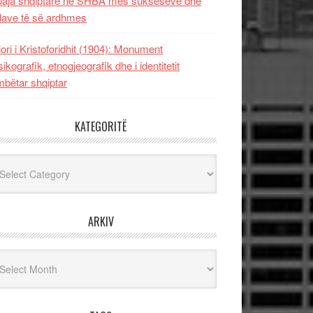
uaja shqiptare në SHBA mes sukseseve dhe
dave të së ardhmes
lori i Kristoforidhit (1904): Monument
sikografik, etnogjeografik dhe i identitetit
bëtar shqiptar
KATEGORITË
egoritë
ARKIV
iv