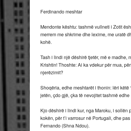
Ferdinando meshtar
Mendonte kështu: tashmë vullneti i Zotit ësh
merrem me shkrime dhe lexime, me uratë dh
kohë.
Tash i lindi një dëshirë tjetër, më e madhe, 
Krishtin! Thoshte: Ai ka vdekur për mua, për
njerëzimit?
Shoqëria, edhe meshtarët i thonin: lëri këtë “
jetën, çdo gjë, çka të nevojitet tashmë edhe
Kjo dëshirë i lindi kur, nga Maroku, i sollën
kokën, për t’i varrosur në Portugali, dhe pa
Fernando (Shna Ndou).