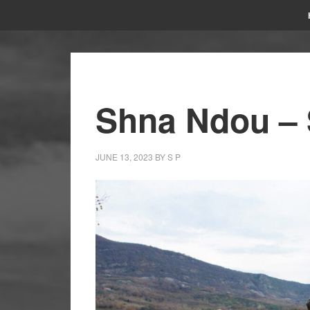
Shna Ndou – S
JUNE 13, 2023
BY
S P