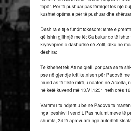
tepër. Për të pushuar pak tërhiqet tek një b
kushtet optimale për të pushuar dhe shëruar
Dëshira e tij e fundit tokësore: ishte e pre
që ishin gjithnjë me të: Sa bukur do të isht
kryeveprën e dashurisë së Zotit, diku në mes
dëshira:
Të kthehet tek Ati në qiell, por para se të 
pse në gjendje kritike,nisen për Padovë me d
mund as të fliste mirë,u ndalen në Arcella,
në këtë kuvend më 13.VI.1231 rreth orës 1
Varrimi i të ndjerit u bë në Padovë të mart
nga ipeshkvi i vendit. Pas hulumtimeve të par
shumta, 34 të aprovuara nga autoriteti kisht