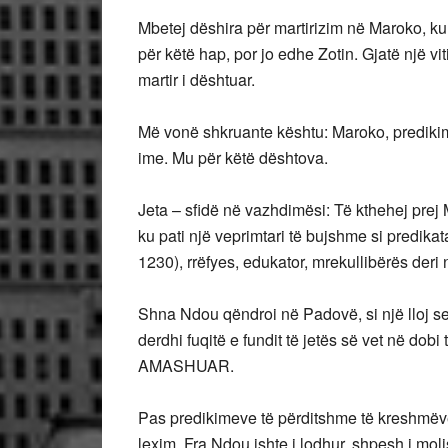
Mbetej dëshira për martirizim në Maroko, ku i
për këtë hap, por jo edhe Zotin. Gjatë një v
martir i dështuar.
Më vonë shkruante kështu: Maroko, predikimi d
ime. Mu për këtë dështova.
Jeta – sfidë në vazhdimësi: Të kthehej prej M
ku pati një veprimtari të bujshme si predik
1230), rrëfyes, edukator, mrekullibërës deri
Shna Ndou qëndroi në Padovë, si një lloj s
derdhi fuqitë e fundit të jetës së vet në dob
AMASHUAR.
Pas predikimeve të përditshme të kreshmëve
lexim, Fra Ndou ishte i lodhur, shpesh i mol