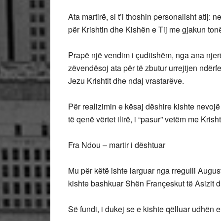
Ata martirë, si t’i thoshin personalisht atij
për Krishtin dhe Kishën e Tij me gjakun tonë,
Prapë një vendim i çuditshëm, nga ana njer
zëvendësoj ata për të zbutur urrejtjen ndërf
Jezu Krishtit dhe ndaj vrastarëve.
Për realizimin e kësaj dëshire kishte nevojë t
të qenë vërtet ilirë, i “pasur” vetëm me Krisht
Fra Ndou – martir i dështuar
Mu për këtë ishte larguar nga rregulli August
kishte bashkuar Shën Françeskut të Asizit dhe r
Së fundi, i dukej se e kishte qëlluar udhën e Zo