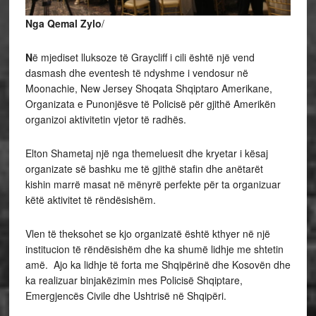
Nga Qemal Zylo
/
N
ë mjediset lluksoze të Graycliff i cili është një vend
dasmash dhe eventesh të ndyshme i vendosur në
Moonachie, New Jersey Shoqata Shqiptaro Amerikane,
Organizata e Punonjësve të Policisë për gjithë Amerikën
organizoi aktivitetin vjetor të radhës.
Elton Shametaj një nga themeluesit dhe kryetar i kësaj
organizate së bashku me të gjithë stafin dhe anëtarët
kishin marrë masat në mënyrë perfekte për ta organizuar
këtë aktivitet të rëndësishëm.
Vlen të theksohet se kjo organizatë është kthyer në një
institucion të rëndësishëm dhe ka shumë lidhje me shtetin
amë. Ajo ka lidhje të forta me Shqipërinë dhe Kosovën dhe
ka realizuar binjakëzimin mes Policisë Shqiptare,
Emergjencës Civile dhe Ushtrisë në Shqipëri.