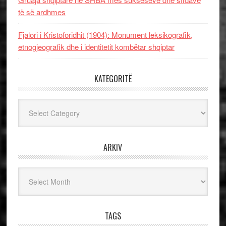
të së ardhmes
Fjalori i Kristoforidhit (1904): Monument leksikografik,
etnogjeografik dhe i identitetit kombëtar shqiptar
KATEGORITË
Kategoritë
ARKIV
Arkiv
TAGS