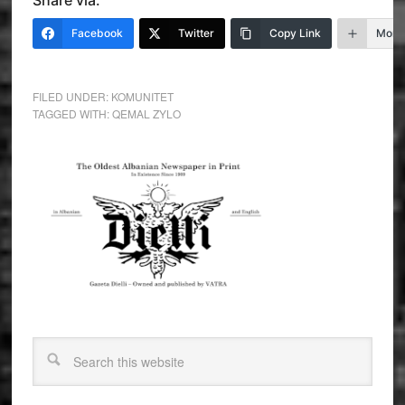
Facebook
Twitter
Copy Link
More
FILED UNDER:
KOMUNITET
TAGGED WITH:
QEMAL ZYLO