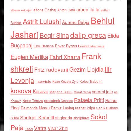
arben llalla
alfons Grishaj
Anton Cefa
asllan
albano kolonjari
Behlul
Astrit Lulushi
Aurenc Bebja
Bushati
Jashari
dalip greca
Beqir Sina
Elida
Buçpapaj
Enver Bytyci
Elmi Berisha
Ermira Babamusta
Frank
Eugjen Merlika
Fahri Xharra
shkreli
Ilir
Gezim Llojdia
Fritz radovani
Levonja
Interviste
Kolec Traboini
Keze Kozeta Zylo
kosova
Kosove
nderroi jete
Marjana Bulku
ne
Murat Gecaj
Rafaela Prifti
Rafael
Nene Tereza
Kosove
presidenti Nishani
Floqi
Raimonda Moisiu
Ramiz Lushaj
reshat kripa
Sadik Elshani
Sokol
Shefqet Kercelli
shqiperia
shqiptaret
SHBA
Paja
Vatra
Visar Zhiti
Thaci