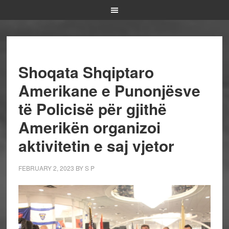
Shoqata Shqiptaro
Amerikane e Punonjësve
të Policisë për gjithë
Amerikën organizoi
aktivitetin e saj vjetor
FEBRUARY 2, 2023
BY
S P