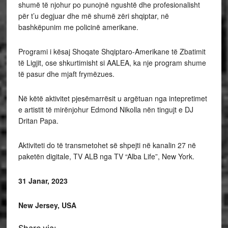
shumë të njohur po punojnë ngushtë dhe profesionalisht
për t’u degjuar dhe më shumë zëri shqiptar, në
bashkëpunim me policinë amerikane.
Programi i kësaj Shoqate Shqiptaro-Amerikane të Zbatimit
të Ligjit, ose shkurtimisht si AALEA, ka nje program shume
të pasur dhe mjaft frymëzues.
Në këtë aktivitet pjesëmarrësit u argëtuan nga intepretimet
e artistit të mirënjohur Edmond Nikolla nën tingujt e DJ
Dritan Papa.
Aktiviteti do të transmetohet së shpejti në kanalin 27 në
paketën digitale, TV ALB nga TV “Alba Life”, New York.
31 Janar, 2023
New Jersey, USA
Share via: