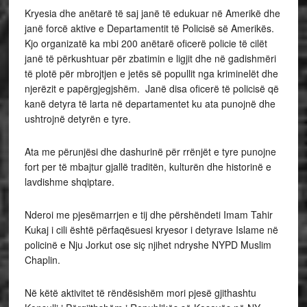
Kryesia dhe anëtarë të saj janë të edukuar në Amerikë dhe
janë forcë aktive e Departamentit të Policisë së Amerikës.
Kjo organizatë ka mbi 200 anëtarë oficerë policie të cilët
janë të përkushtuar për zbatimin e ligjit dhe në gadishmëri
të plotë për mbrojtjen e jetës së popullit nga kriminelët dhe
njerëzit e papërgjegjshëm. Janë disa oficerë të policisë që
kanë detyra të larta në departamentet ku ata punojnë dhe
ushtrojnë detyrën e tyre.
Ata me përunjësi dhe dashurinë për rrënjët e tyre punojne
fort per të mbajtur gjallë traditën, kulturën dhe historinë e
lavdishme shqiptare.
Nderoi me pjesëmarrjen e tij dhe përshëndeti Imam Tahir
Kukaj i cili është përfaqësuesi kryesor i detyrave Islame në
policinë e Nju Jorkut ose siç njihet ndryshe NYPD Muslim
Chaplin.
Në këtë aktivitet të rëndësishëm mori pjesë gjithashtu