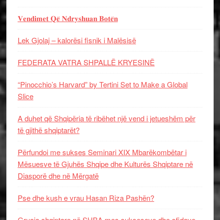
𝐕𝐞𝐧𝐝𝐢𝐦𝐞𝐭 𝐐𝐞̈ 𝐍𝐝𝐫𝐲𝐬𝐡𝐮𝐚𝐧 𝐁𝐨𝐭𝐞̈𝐧
Lek Gjolaj – kalorësi fisnik i Malësisë
FEDERATA VATRA SHPALLË KRYESINË
“Pinocchio’s Harvard” by Tertini Set to Make a Global
Slice
A duhet që Shqipëria të ribëhet një vend i jetueshëm për
të gjithë shqiptarët?
Përfundoi me sukses Seminari XIX Mbarëkombëtar i
Mësuesve të Gjuhës Shqipe dhe Kulturës Shqiptare në
Diasporë dhe në Mërgatë
Pse dhe kush e vrau Hasan Riza Pashën?
Gruaja shqiptare në SHBA mes sukseseve dhe sfidave