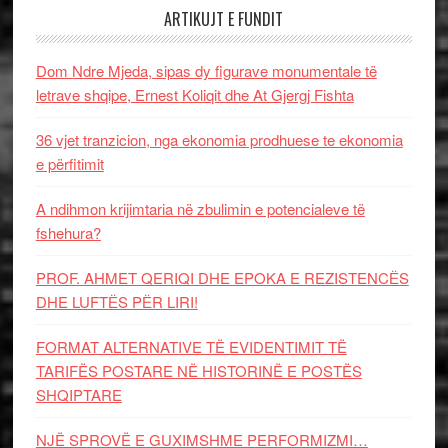
ARTIKUJT E FUNDIT
Dom Ndre Mjeda, sipas dy figurave monumentale të
letrave shqipe, Ernest Koliqit dhe At Gjergj Fishta
36 vjet tranzicion, nga ekonomia prodhuese te ekonomia
e përfitimit
A ndihmon krijimtaria në zbulimin e potencialeve të
fshehura?
PROF. AHMET QERIQI DHE EPOKA E REZISTENCЁS
DHE LUFTЁS PЁR LIRI!
FORMAT ALTERNATIVE TË EVIDENTIMIT TË
TARIFËS POSTARE NË HISTORINË E POSTËS
SHQIPTARE
NJË SPROVË E GUXIMSHME PERFORMIZMI…