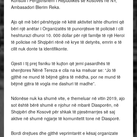
Konsulli i Përgjithshëm i Republikës së Kosovës në NY,
Ambasadori Blerim Reka.
Ajo që më bëri përshtypje në këtë aktivitet ishte dhurimi që
bëri një anëtar i Organizatës të punonjësve të policisë i cili
heshturazi dhuroi 10. 000 dollar për një familje të një Heroi
të policise në Shqipëri rënë në krye të detyrës, emrin e të
cilit nuk donte ta identifikonte.
Gjesti i tij prej fisniku të kujton që jemi pasardhës të
shenjtores Nënë Tereza e cila na ka msëuar se: “Jo të
gjithë ne mund të bëjmë gjëra të mëdha, por ne mund të
bëjmë gjëra të vogla me dashuri të madhe”.
Ndonëse nuk ka shumë vite, e themeluar në vitin 2019, ajo
sot është bërë shumë e njohur në mbarë Diasporën, në
Shqipëri dhe Kosovë për shkak të pjesëmarrjes së saj
aktive në shumë ngjarje të komunitetit tone në Diasporë.
Bordi drejtues dhe gjithë veprimtarët e kësaj organizate