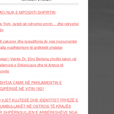
AÇI NUK E MPOSHTI SHPIRTIN
 York, qyteti që ndryshoi emrin… dhe ndryshoi
ën
i zakonor dhe isopolifonia dy nga monumentet
jalla madhështore të antikitetit shqiptar
etari i Vatrës Dr. Elmi Berisha zhvilloi takim në
deminë e Shkencave dhe të Arteve të
sovës
SHTJA ÇAME NË PARLAMENTIN E
QIPËRISË NË VITIN 1921
0 VJET KUJTESË DHE IDENTITET-TRYEZË E
UMBULLAKËT NË OSTROS TË KRAJËS
R SHPËRNGULJEN E ARBËRESHËVE NGA