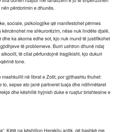
të tilla duhen ruajtur me fanatizëm e jo të shpenzohen
nën përdorimin e dhunës.
, sociale, psikologjike që manifestohet përmes
 kërcënohet me shkurorëzim, nëse nuk lindëte djalë,
sur dhe ka akoma edhe sot, kjo nuk mund të justifikohet
zgjidhjeve të problemeve. Burri ushtron dhunë ndaj
lkoolit, të cilat përfundojnë tragjikisht, kjo dukuri
qërinë tone.
mashkullit në librat e Zotit, por gjithashtu thuhet:
 me to, sepse ato janë partneret tuaja dhe ndihmëtaret
rekje dhe këshillë hyjnish duke e ruajtur brishtesine e
a”. Këtë na këshillon Herakliu antik, që bashkë me