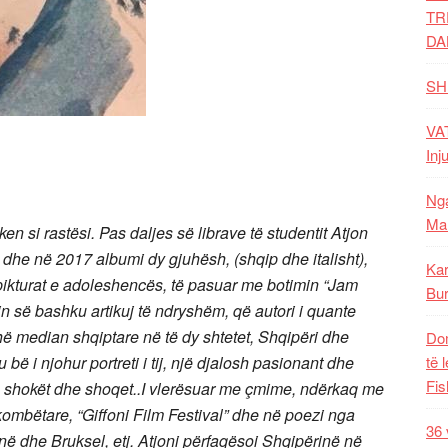
TR
DA
SH
VAT
Inj
Nga
Mal
n si rastësi. Pas daljes së librave të studentit Atjon
 dhe në 2017 albumi dy gjuhësh, (shqip dhe italisht),
Kar
pikturat e adoleshencës, të pasuar me botimin “Jam
Bur
n së bashku artikuj të ndryshëm, që autori i quante
thë median shqiptare në të dy shtetet, Shqipëri dhe
Dom
ë i njohur portreti i tij, një djalosh pasionant dhe
të 
Fis
ësuan shokët dhe shoqet..I vlerësuar me çmime, ndërkaq me
kombëtare, “Giffoni Film Festival” dhe në poezi nga
36 
ë dhe Bruksel, etj. Atjoni përfaqësoi Shqipërinë në