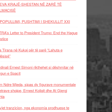
EVA KRAJË-SHESTAN NË ZARË TË
LMACISË
POPULLIMI, PUSHTIMI I SHEKULLIT XXI
RA’s Letter to President Trump: End the Hague
ustice
 Tirana në Kukaj për të parë “Lahuta e
ësisë”
dinali Ernest Simoni rikthehet si dëshmitar në
gun e Spaçit
 Ndre Mjeda, sipas dy figurave monumentale
letrave shqipe, Ernest Koliqit dhe At Gjergj
hta
vjet tranzicion, nga ekonomia prodhuese te