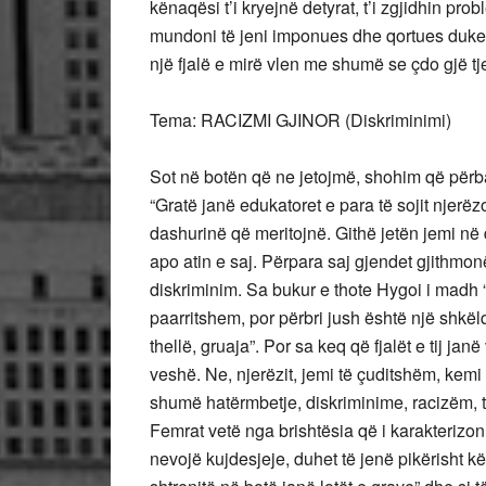
kënaqësi t’i kryejnë detyrat, t’i zgjidhin 
mundoni të jeni imponues dhe qortues duke da
një fjalë e mirë vlen me shumë se çdo gjë tje
Tema: RACIZMI GJINOR (Diskriminimi)
Sot në botën që ne jetojmë, shohim që përba
“Gratë janë edukatoret e para të sojit njerëzo
dashurinë që meritojnë. Githë jetën jemi në 
apo atin e saj. Përpara saj gjendet gjithmonë
diskriminim. Sa bukur e thote Hygoi i madh “
paarritshem, por përbri jush është një shkë
thellë, gruaja”. Por sa keq që fjalët e tij 
veshë. Ne, njerëzit, jemi të çuditshëm, kem
shumë hatërmbetje, diskriminime, racizëm, t
Femrat vetë nga brishtësia që i karakterizon, 
nevojë kujdesjeje, duhet të jenë pikërisht k