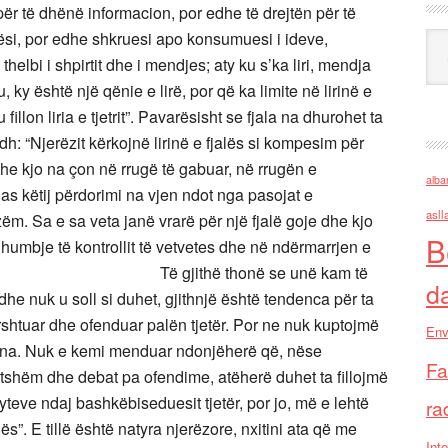
për të dhënë informacion, por edhe të drejtën për të
ësi, por edhe shkruesi apo konsumuesi i ideve,
Ark
helbi i shpirtit dhe i mendjes; aty ku s’ka liri, mendja
, ky është një qënie e lirë, por që ka limite në lirinë e
fillon liria e tjetrit”. Pavarësisht se fjala na dhurohet ta
dh:
“Njerëzit kërkojnë lirinë e fjalës si kompesim për
” dhe kjo na çon në rrugë të gabuar, në rrugën e
alba
Pas këtij përdorimi na vjen ndot nga pasojat e
asll
m. Sa e sa veta janë vrarë për një fjalë goje dhe kjo
B
 humbje të kontrollit të vetvetes dhe në ndërmarrjen e
Të gjithë thonë se unë kam të
d
dhe nuk u soll si duhet, gjithnjë është tendenca për ta
shtuar dhe ofenduar palën tjetër. Por ne nuk kuptojmë
Env
ona. Nuk e kemi menduar ndonjëherë që, nëse
Fa
tshëm dhe debat pa ofendime, atëherë duhet ta fillojmë
teve ndaj bashkëbiseduesit tjetër, por jo, më e lehtë
ra
lës”. E tillë është natyra njerëzore, nxitini ata që me
Inte