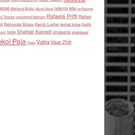
sove
nderroi jete
Marjana Bulku
ne Kosove
Murat Gecaj
Rafaela Prifti
Rafael
e Tereza
presidenti Nishani
qi
Raimonda Moisiu
Ramiz Lushaj
reshat kripa
Sadik
Shefqet Kercelli
shqiperia
hani
shqiptaret
SHBA
kol Paja
Vatra
Visar Zhiti
Thaci