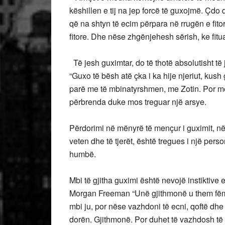
këshillen e tij na jep forcë të guxojmë. Çdo
që na shtyn të ecim përpara në rrugën e fi
fitore. Dhe nëse zhgënjehesh sërish, ke fit
Të jesh guximtar, do të thotë absolutisht të 
“Guxo të bësh atë çka i ka hije njeriut, kush
parë me të mbinatyrshmen, me Zotin. Por mos 
përbrenda duke mos treguar një arsye.
Përdorimi në mënyrë të mençur i guximit, n
veten dhe të tjerët, është tregues i një pers
humbë.
Mbi të gjitha guximi është nevojë instiktive 
Morgan Freeman “Unë gjithmonë u them fëmijë
mbi ju, por nëse vazhdoni të ecni, qoftë dhe 
dorën. Gjithmonë. Por duhet të vazhdosh të 