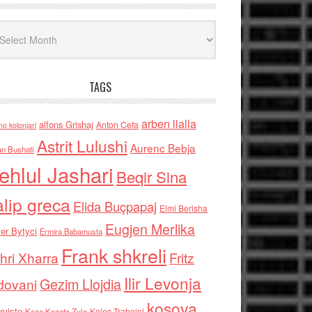
iv
TAGS
arben llalla
alfons Grishaj
Anton Cefa
no kolonjari
Astrit Lulushi
Aurenc Bebja
an Bushati
ehlul Jashari
Beqir Sina
alip greca
Elida Buçpapaj
Elmi Berisha
Eugjen Merlika
er Bytyci
Ermira Babamusta
Frank shkreli
hri Xharra
Fritz
Ilir Levonja
Gezim Llojdia
dovani
kosova
rviste
Kolec Traboini
Keze Kozeta Zylo