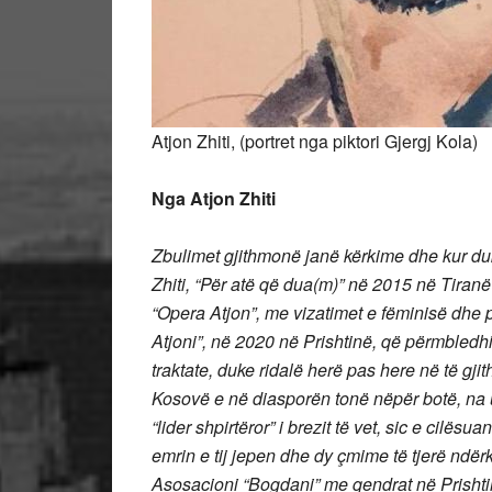
Atjon Zhiti, (portret nga piktori Gjergj Kola)
Nga Atjon Zhiti
Zbulimet gjithmonë janë kërkime dhe kur duke
Zhiti, “Për atë që dua(m)” në 2015 në Tiranë
“Opera Atjon”, me vizatimet e fëminisë dhe 
Atjoni”, në 2020 në Prishtinë, që përmbledhi
traktate, duke ridalë herë pas here në të gji
Kosovë e në diasporën tonë nëpër botë, na u b
“lider shpirtëror” i brezit të vet, sic e cil
emrin e tij jepen dhe dy çmime të tjerë ndër
Asosacioni “Bogdani” me qendrat në Prishtin