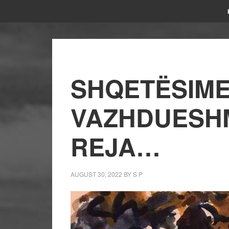
SHQETËSIME
VAZHDUESHM
REJA…
AUGUST 30, 2022
BY
S P