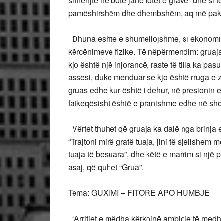
shtrenjtë në botë janë lotët e grave” dhe si 
pamëshirshëm dhe dhembshëm, aq më pak 
Dhuna është e shumëllojshme, si ekonomike
kërcënimeve fizike. Të nëpërmendim: gruaja
kjo është një injorancë, raste të tilla ka pa
assesi, duke menduar se kjo është rruga e 
gruas edhe kur është i dehur, në presionin e a
fatkeqësisht është e pranishme edhe në sho
Vërtet thuhet që gruaja ka dalë nga brinja e 
“Trajtoni mirë gratë tuaja, jini të sjellshem
tuaja të besuara”, dhe këtë e marrim si një p
asaj, që quhet “Grua”.
Tema:
GUXIMI – FITORE APO HUMBJE
“Arritjet e mëdha kërkojnë ambicie të medh