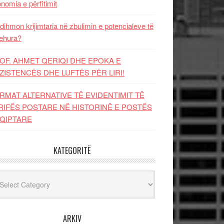
nomia e përfitimit
dihmon krijimtaria në zbulimin e potencialeve të
ehura?
OF. AHMET QERIQI DHE EPOKA E
ZISTENCЁS DHE LUFTЁS PЁR LIRI!
RMAT ALTERNATIVE TË EVIDENTIMIT TË
RIFËS POSTARE NË HISTORINË E POSTËS
QIPTARE
KATEGORITË
egoritë
ARKIV