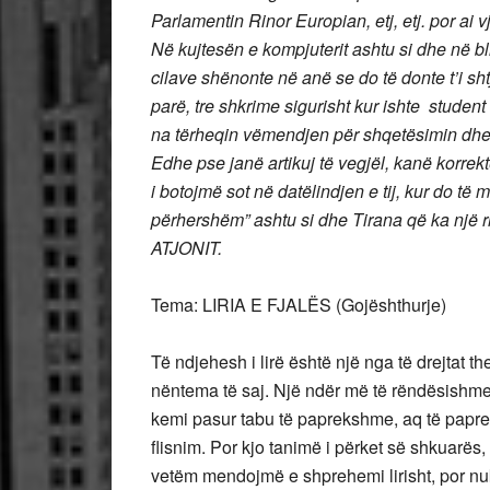
Parlamentin Rinor Europian, etj, etj. por ai 
Në kujtesën e kompjuterit ashtu si dhe në bll
cilave shënonte në anë se do të donte t’i sht
parë, tre shkrime sigurisht kur ishte student
na tërheqin vëmendjen për shqetësimin dhe s
Edhe pse janë artikuj të vegjël, kanë korrek
i botojmë sot në datëlindjen e tij, kur do të
përhershëm” ashtu si dhe Tirana që ka një 
ATJONIT.
Tema: LIRIA E FJALËS (Gojështhurje)
Të ndjehesh i lirë është një nga të drejtat th
nëntema të saj. Një ndër më të rëndësishmet ë
kemi pasur tabu të paprekshme, aq të papre
flisnim. Por kjo tanimë i përket së shkuarës, 
vetëm mendojmë e shprehemi lirisht, por nuk