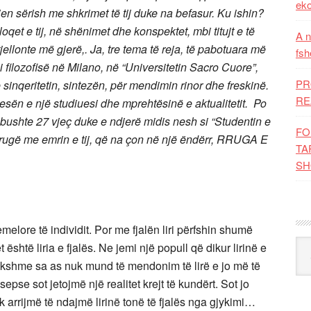
eko
vjen sërish me shkrimet të tij duke na befasur. Ku ishin?
oqet e tij, në shënimet dhe konspektet, mbi titujt e të
A n
jellonte më gjerë,.
Ja, tre tema të reja, të pabotuara më
fsh
 i filozofisë në Milano, në “Universitetin Sacro Cuore”,
PR
inqeritetin, sintezën, për mendimin rinor dhe freskinë.
RE
tesën e një studiuesi dhe mprehtësinë e aktualitetit.
Po
 mbushte 27 vjeç duke e ndjerë midis nesh si “Studentin e
FO
rrugë me emrin e tij, që na çon në një ëndërr, RRUGA E
TA
SH
emelore të individit. Por me fjalën liri përfshin shumë
Kat
shtë liria e fjalës. Ne jemi një popull që dikur lirinë e
kshme sa as nuk mund të mendonim të lirë e jo më të
sepse sot jetojmë një realitet krejt të kundërt. Sot jo
 arrijmë të ndajmë lirinë tonë të fjalës nga gjykimi…