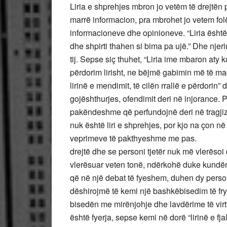
Liria e shprehjes mbron jo vetëm të drejtën 
marrë informacion, pra mbrohet jo vetem fol
informacioneve dhe opinioneve. “Liria është t
dhe shpirti thahen si bima pa ujë.”
Dhe njeriu
tij. Sepse siç thuhet, “Liria ime mbaron aty ku 
përdorim lirisht, ne bëjmë gabimin më të ma
lirinë e mendimit, të cilën rrallë e përdorin
gojështhurjes, ofendimit deri në injorance. 
pakëndeshme që perfundojnë deri në tragjizë
nuk është liri e shprehjes, por kjo na çon në
veprimeve të pakthyeshme me pas.
drejtë dhe se personi tjetër nuk më vlerësoi 
vlerësuar veten tonë, ndërkohë duke kundër
që në një debat të fyeshem, duhen dy pers
dëshirojmë të kemi një bashkëbisedim të fry
bisedën me mirënjohje dhe lavdërime të virty
është fyerja, sepse kemi në dorë “lirinë e fja