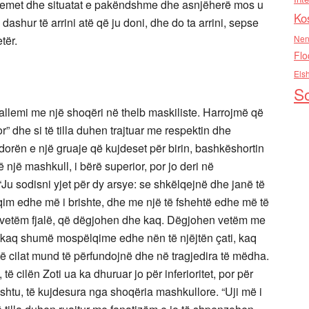
problemet dhe situatat e pakëndshme dhe asnjëherë mos u
Ko
shur të arrini atë që ju doni, dhe do ta arrini, sepse
tër.
Nen
Flo
Els
So
llemi me një shoqëri në thelb maskiliste. Harrojmë që
r” dhe si të tilla duhen trajtuar me respektin dhe
dorën e një gruaje që kujdeset për birin, bashkëshortin
 një mashkull, i bërë superior, por jo deri në
Ju sodisni yjet për dy arsye: se shkëlqejnë dhe janë të
lqim edhe më i brishte, dhe me një të fshehtë edhe më të
janë vetëm fjalë, që dëgjohen dhe kaq. Dëgjohen vetëm me
i kaq shumë mospëlqime edhe nën të njëjtën çati, kaq
ë cilat mund të përfundojnë dhe në tragjedira të mëdha.
të cilën Zoti ua ka dhuruar jo për inferioritet, por për
ështu, të kujdesura nga shoqëria mashkullore. “Uji më i