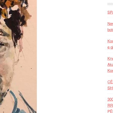
SP
New
bot
Kod
e g
Kry
Aka
Ko
ÇË
SH
30
RR
PË