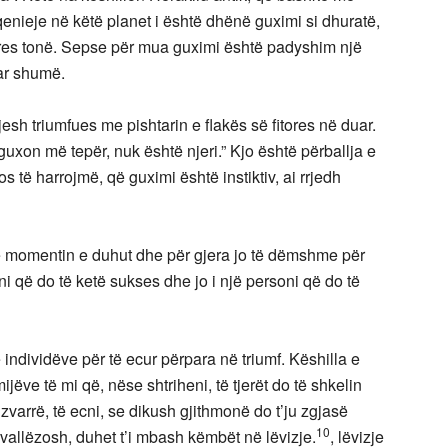
 qenieje në këtë planet i është dhënë guximi si dhuratë,
tores tonë. Sepse për mua guximi është padyshim një
uar shumë.
jesh triumfues me pishtarin e flakës së fitores në duar.
 guxon më tepër, nuk është njeri.” Kjo është përballja e
të harrojmë, që guximi është instiktiv, ai rrjedh
ë momentin e duhut dhe për gjera jo të dëmshme për
oni që do të ketë sukses dhe jo i një personi që do të
e individëve për të ecur përpara në triumf. Këshilla e
ve të mi që, nëse shtriheni, të tjerët do të shkelin
zvarrë, të ecni, se dikush gjithmonë do t’ju zgjasë
10
vallëzosh, duhet t’i mbash këmbët në lëvizje.
, lëvizje