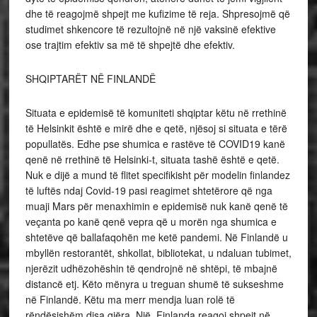
dhe të reagojmë shpejt me kufizime të reja. Shpresojmë që
studimet shkencore të rezultojnë në një vaksinë efektive
ose trajtim efektiv sa më të shpejtë dhe efektiv.
SHQIPTARËT NË FINLANDË
Situata e epidemisë të komuniteti shqiptar këtu në rrethinë
të Helsinkit është e mirë dhe e qetë, njësoj si situata e tërë
popullatës. Edhe pse shumica e rastëve të COVID19 kanë
qenë në rrethinë të Helsinki-t, situata tashë është e qetë.
Nuk e dijë a mund të flitet specifikisht për modelin finlandez
të luftës ndaj Covid-19 pasi reagimet shtetërore që nga
muaji Mars për menaxhimin e epidemisë nuk kanë qenë të
veçanta po kanë qenë vepra që u morën nga shumica e
shtetëve që ballafaqohën me ketë pandemi. Në Finlandë u
mbyllën restorantët, shkollat, bibliotekat, u ndaluan tubimet,
njerëzit udhëzohëshin të qendrojnë në shtëpi, të mbajnë
distancë etj. Këto mënyra u treguan shumë të sukseshme
në Finlandë. Këtu ma merr mendja luan rolë të
rëndësishëm disa gjëra. Një, Finlanda reagoi shpejt në