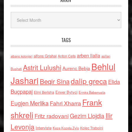
ARKIV
Arkiv
TAGS
arben llalla
alfons Grishaj
Anton Cefa
asllan
albano kolonjari
Behlul
Astrit Lulushi
Aurenc Bebja
Bushati
Jashari
dalip greca
Beqir Sina
Elida
Buçpapaj
Enver Bytyci
Elmi Berisha
Ermira Babamusta
Frank
Eugjen Merlika
Fahri Xharra
shkreli
Ilir
Gezim Llojdia
Fritz radovani
Levonja
Interviste
Kolec Traboini
Keze Kozeta Zylo