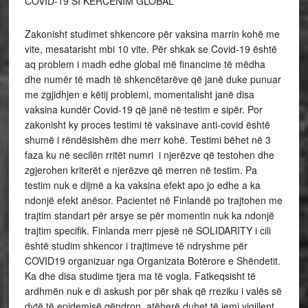
COVID-19 SI KËRCËNIM GLOBAL
Zakonisht studimet shkencore për vaksina marrin kohë me
vite, mesatarisht mbi 10 vite. Për shkak se Covid-19 është
aq problem i madh edhe global më financime të mëdha
dhe numër të madh të shkencëtarëve që janë duke punuar
me zgjidhjen e këtij problemi, momentalisht janë disa
vaksina kundër Covid-19 që janë në testim e sipër. Por
zakonisht ky proces testimi të vaksinave anti-covid është
shumë i rëndësishëm dhe merr kohë. Testimi bëhet në 3
faza ku në secilën rritët numri i njerëzve që testohen dhe
zgjerohen kriterët e njerëzve që merren në testim. Pa
testim nuk e dijmë a ka vaksina efekt apo jo edhe a ka
ndonjë efekt anësor. Pacientet në Finlandë po trajtohen me
trajtim standart për arsye se për momentin nuk ka ndonjë
trajtim specifik. Finlanda merr pjesë në SOLIDARITY i cili
është studim shkencor i trajtimeve të ndryshme për
COVID19 organizuar nga Organizata Botërore e Shëndetit.
Ka dhe disa studime tjera ma të vogla. Fatkeqsisht të
ardhmën nuk e di askush por për shak që rreziku i valës së
dytë të epidemisë qëndron, atëherë duhet të jemi vigjilent