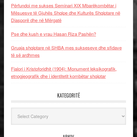
Përfundoi me sukses Seminari XIX Mbarëkombëtar i
Mësuesve të Gjuhës Shqipe dhe Kulturës Shqiptare në
Diasporë dhe në Mërgatë
Pse dhe kush e vrau Hasan Riza Pashën?
Gruaja shqiptare në SHBA mes sukseseve dhe sfidave
të së ardhmes
Fjalori i Kristoforidhit (1904): Monument leksikografik,
etnogjeografik dhe i identitetit kombëtar shqiptar
KATEGORITË
Kategoritë