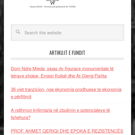
ARTIKUJT E FUNDIT
Dom Ndre Mjeda, sipas dy figurave monumentale të
letrave shqipe, Ernest Koliqit dhe At Gjergj Fishta
36 vjet tranzicion, nga ekonomia prodhuese te ekonomia
e përfitimit
A ndihmon krijimtaria në zbulimin e potencialeve të
fshehura?
PROF. AHMET QERIQI DHE EPOKA E REZISTENCЁS