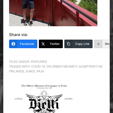
Share via:
Facebook
Twitter
Copy Link
More
FILED UNDER:
FEATURED
TAGGED WITH:
COVID-19
,
DR.ARBER MEHMETI
,
SHQIPTARET NE
FINLANDE
,
SOKOL PAJA