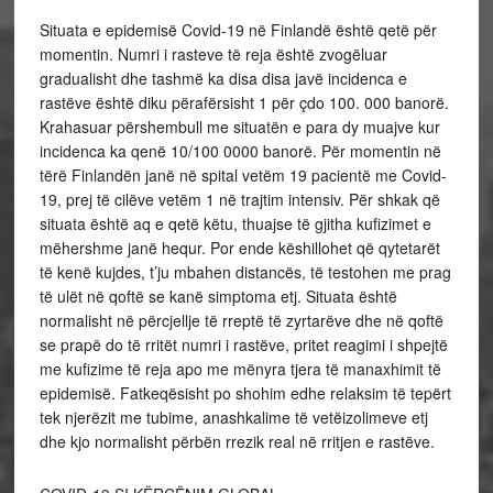
Situata e epidemisë Covid-19 në Finlandë është qetë për
momentin. Numri i rasteve të reja është zvogëluar
gradualisht dhe tashmë ka disa disa javë incidenca e
rastëve është diku përafërsisht 1 për çdo 100. 000 banorë.
Krahasuar përshembull me situatën e para dy muajve kur
incidenca ka qenë 10/100 0000 banorë. Për momentin në
tërë Finlandën janë në spital vetëm 19 pacientë me Covid-
19, prej të cilëve vetëm 1 në trajtim intensiv. Për shkak që
situata është aq e qetë këtu, thuajse të gjitha kufizimet e
mëhershme janë hequr. Por ende këshillohet që qytetarët
të kenë kujdes, t’ju mbahen distancës, të testohen me prag
të ulët në qoftë se kanë simptoma etj. Situata është
normalisht në përcjellje të rreptë të zyrtarëve dhe në qoftë
se prapë do të rritët numri i rastëve, pritet reagimi i shpejtë
me kufizime të reja apo me mënyra tjera të manaxhimit të
epidemisë. Fatkeqësisht po shohim edhe relaksim të tepërt
tek njerëzit me tubime, anashkalime të vetëizolimeve etj
dhe kjo normalisht përbën rrezik real në rritjen e rastëve.