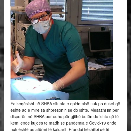
Fatkeqësisht në SHBA situata e epidemisë nuk po duket që
është aq e mirë sa shpresonin se do ishte. Mesazhi im për
disporën në SHBA por edhe për gjithë botën do ishte që të
kemi ende kujdes të madh se pandemia e Covid-19 ende
nuk është as afërmi të kaluarit. Prandaj këshilloj që të