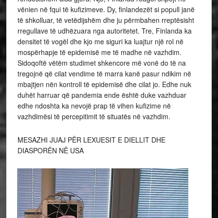
vënien në fqui të kufizimeve. Dy, finlandezët si popull janë
të shkolluar, të vetëdijshëm dhe ju përmbahen rreptësisht
rregullave të udhëzuara nga autoritetet. Tre, Finlanda ka
densitet të vogël dhe kjo me siguri ka luajtur një rol në
mospërhapje të epidemisë me të madhe në vazhdim.
Sidoqoftë vëtëm studimet shkencore më vonë do të na
tregojnë që cilat vendime të marra kanë pasur ndikim në
mbajtjen nën kontroll të epidemisë dhe cilat jo. Edhe nuk
duhët harruar që pandemia ende është duke vazhduar
edhe ndoshta ka nevojë prap të vihen kufizime në
vazhdimësi të percepitimit të situatës në vazhdim.
MESAZHI JUAJ PËR LEXUESIT E DIELLIT DHE
DIASPORËN NË USA