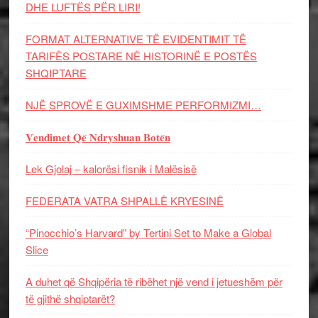
DHE LUFTЁS PЁR LIRI!
FORMAT ALTERNATIVE TË EVIDENTIMIT TË
TARIFËS POSTARE NË HISTORINË E POSTËS
SHQIPTARE
NJË SPROVË E GUXIMSHME PERFORMIZMI…
𝐕𝐞𝐧𝐝𝐢𝐦𝐞𝐭 𝐐𝐞̈ 𝐍𝐝𝐫𝐲𝐬𝐡𝐮𝐚𝐧 𝐁𝐨𝐭𝐞̈𝐧
Lek Gjolaj – kalorësi fisnik i Malësisë
FEDERATA VATRA SHPALLË KRYESINË
“Pinocchio’s Harvard” by Tertini Set to Make a Global
Slice
A duhet që Shqipëria të ribëhet një vend i jetueshëm për
të gjithë shqiptarët?