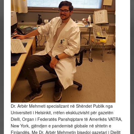
Dr. Arbër Mehmeti specializant në Shëndet Publik nga
Universiteti i Helsinkit, rrëfen ekskluzivisht për gazetën
Dielli, Organ i Federatës Panshqiptare të Amerikës VATRA,
New York, gjëndjen e pandemisë globale në shtetin e
Finlandës. Me Dr. Arbër Mehmetin bisedoi gazetari i Diellit