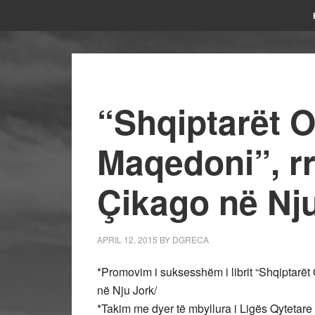
“Shqiptarët 
Maqedoni”, r
Çikago në Nj
APRIL 12, 2015
BY
DGRECA
*Promovim i suksesshëm i librit “Shqiptarë
në Nju Jork/
*Takim me dyer të mbyllura i Ligës Qytetar