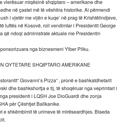
ke vlerësuar miqësinë shqiptaro – amerikane dhe
edhe në çastet më të vështira historike. Ai përmendi
sh i vjetër me vijën e kuqe’ në prag të Krishtëlindjeve,
jatë luftës në Kosovë, roli vendimtar i Presidentit George
a që ndoqi administrate aktuale me Presidentin
 sponsorizuara nga biznesmeni Ylber Pilku.
GËN QYTETARE SHQIPTARO AMERIKANE
torantit” Giovanni’s Pizza” , pronë e bashkatdhetarit
ski dhe bashkshortja e tij, të shoqëruar nga veprimtari i
n nga presidenti i LQSH Joe DioGuardi dhe zonja
SHA për Çështjet Ballkanike.
et e shkëmbimit të urimeve të mirëseardhjes. Biseda
it.