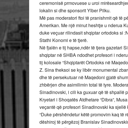
ceremonisë prmovuese u uroi mirëseardhjen m
lokalin si dhe sponsorit Ylber Pilku.
Më pas moderatori ftoi të pranishmit që të 
Amerikan. Me një minut heshtje u nderua Kujt
duke veçuar rilindasit shqiptar ortodoks si :
Stathi Konomi e të tjerë.
Në fjalën e tij hapse,ndër të tjera gazetari 
shqiptar në SHBA ndodhet profesori i nderuar
tij kolosale “Shqiptarët Ortodoks në Maqedo
Z. Sina theksoi se ky libër monumental zbard
dhe të persekutuar në Maqedoni gjatë shum
zhbërjen dhe asimilimin total të tyre. Modera
Sinadinovski, i cili ka guxuar që të shpallë p
Kryetari i Shoqatës Atdhetare “Dibra”, Musa 
veçantë që profesori Sinadinovski ka sjellë 
“Duke përshëndetur këtë promovim kaq të r
dëshiroj të përgëzoj Branislav Sinadinovsk