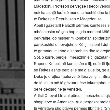
Maqedoni. Profesori përveçse i tregoi vendin 
nuk ka asnjë fuqi që mund ta heshtë dhe ta f
të Rekës në Republikën e Maqedonisë.
Apeli i gazetarit Pajaziti përmes kumtesës s
mbështesim në çdo hap e çdo moment këtë r
përkrahje, do mishërim kombëtar, solidarizi
parakushtet e nevojshme.Këtij misioni i duh
të garantonte lirinë e shprehjes dhe të drejt
Sot, o kurrë, përcjell mesazhin e tij gazetar P
Shpend Koleci, në kumtesën e tij, ndër të tje
së Rekës është përcjellë me gjak e lot, që 
Duke ju drejtuar autorve të librave, çiftit Si
do të ishim më të gëzuar nëse inkurajohen ed
që të deklarojnë të vërtetën.
Artisti Xhevat Limani përcolli mesazhe shqipt
shqiptarve të Amerikës. Ai e përgëzoi profe
të vërtetave shqiptarve përmes librit të tij