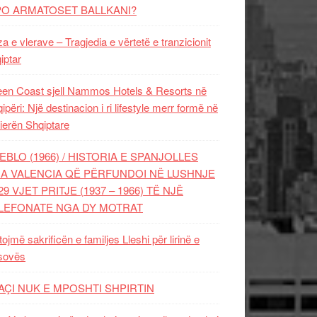
PO ARMATOSET BALLKANI?
za e vlerave – Tragjedia e vërtetë e tranzicionit
iptar
en Coast sjell Nammos Hotels & Resorts në
ipëri: Një destinacion i ri lifestyle merr formë në
ierën Shqiptare
EBLO (1966) / HISTORIA E SPANJOLLES
A VALENCIA QË PËRFUNDOI NË LUSHNJE
29 VJET PRITJE (1937 – 1966) TË NJË
LEFONATE NGA DY MOTRAT
tojmë sakrificën e familjes Lleshi për lirinë e
sovës
AÇI NUK E MPOSHTI SHPIRTIN