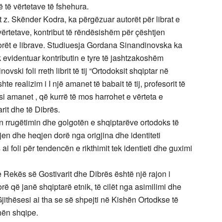
ë të vërtetave të fshehura.
 z. Skënder Kodra, ka përgëzuar autorët për librat e
vërtetave, kontribut të rëndësishëm për çështjen
orët e librave. Studiuesja Gordana Sinandinovska ka
ek evidentuar kontributin e tyre të jashtzakoshëm
ski foli rreth librit të tij “Ortodoksit shqiptar në
e realizim i I një amanet të babait të tij, profesorit të
 si amanet , që kurrë të mos harrohet e vërteta e
rit dhe të Dibrës.
 rrugëtimin dhe golgotën e shqiptarëve ortodoks të
jen dhe heqjen dorë nga origjina dhe identiteti
i foli për tendencën e rikthimit tek identieti dhe guximi
Rekës së Gostivarit dhe Dibrës është një rajon i
ë që janë shqiptarë etnik, të cilët nga asimilimi dhe
.Gjithësesi ai tha se së shpejti në Kishën Ortodkse të
uhën shqipe.