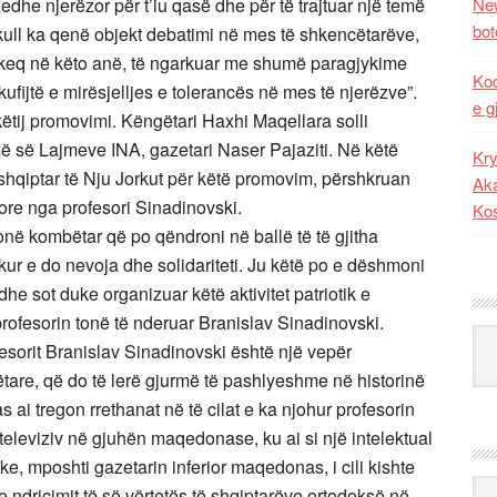
dhe njerëzor për t’iu qasë dhe për të trajtuar një temë
New
bot
kull ka qenë objekt debatimi në mes të shkencëtarëve,
 të keq në këto anë, të ngarkuar me shumë paragjykime
Kod
 kufijtë e mirësjelljes e tolerancës në mes të njerëzve”.
e g
këtij promovimi. Këngëtari Haxhi Maqellara solli
së së Lajmeve INA, gazetari Naser Pajaziti. Në këtë
Kry
shqiptar të Nju Jorkut për këtë promovim, përshkruan
Aka
re nga profesori Sinadinovski.
Ko
 tonë kombëtar që po qëndroni në ballë të të gjitha
kur e do nevoja dhe solidariteti. Ju këtë po e dëshmoni
e sot duke organizuar këtë aktivitet patriotik e
profesorin tonë të nderuar Branislav Sinadinovski.
Kat
esorit Branislav Sinadinovski është një vepër
re, që do të lerë gjurmë të pashlyeshme në historinë
 ai tregon rrethanat në të cilat e ka njohur profesorin
televiziv në gjuhën maqedonase, ku ai si një intelektual
e, mposhti gazetarin inferior maqedonas, i cili kishte
Ark
 ndriçimit të së vërtetës të shqiptarëve ortodoksë në