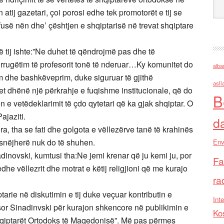
atij gazetari, çoi porosi edhe tek promotorët e tij se
usë nën dhe’ çështjen e shqiptarisë në trevat shqiptare
ë tij ishte:”Ne duhet të qëndrojmë pas dhe të
rugëtim të profesorit tonë të nderuar…Ky komunitet do
alba
m dhe bashkëveprim, duke siguruar të gjithë
asll
et dhënë një përkrahje e fuqishme institucionale, që do
B
ën e vetëdeklarimit të çdo qytetari që ka gjak shqiptar. O
ajaziti.
d
ra, tha se fati dhe golgota e vëllezërve tanë të krahinës
asnëjherë nuk do të shuhen.
Env
nadinovski, kumtusi tha:Ne jemi krenar që ju kemi ju, por
Fa
he vëllezrit dhe motrat e këtij religjioni që me kurajo
ra
arie në diskutimin e tij duke veçuar kontributin e
Inte
sor Sinadinvski për kurajon shkencore në publikimin e
Ko
”Shqiptarët Ortodoks të Maqedonisë”. Më pas përmes