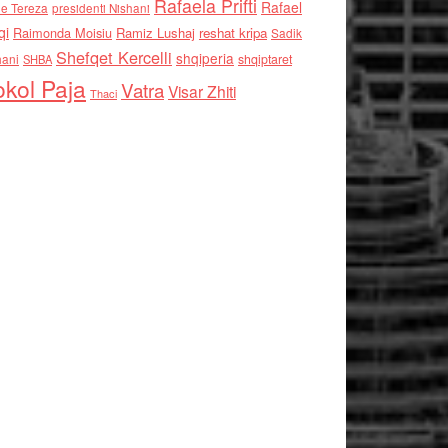
Rafaela Prifti
Rafael
e Tereza
presidenti Nishani
qi
Raimonda Moisiu
Ramiz Lushaj
reshat kripa
Sadik
Shefqet Kercelli
shqiperia
hani
shqiptaret
SHBA
kol Paja
Vatra
Visar Zhiti
Thaci