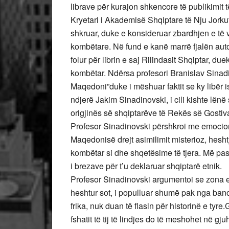
librave për kurajon shkencore të publikimit t
Kryetari i Akademisë Shqiptare të Nju Jorkut
shkruar, duke e konsideruar zbardhjen e të 
kombëtare. Në fund e kanë marrë fjalën aut
folur për librin e saj Rilindasit Shqiptar, du
kombëtar. Ndërsa profesori Branislav Sinadinov
Maqedoni”duke i mëshuar faktit se ky libër isht
ndjerë Jakim Sinadinovski, i cili kishte lënë
origjinës së shqiptarëve të Rekës së Gostiva
Profesor Sinadinovski përshkroi me emocion
Maqedonisë drejt asimilimit misterioz, hesht
kombëtar si dhe shqetësime të tjera. Më pas a
i brezave për t’u deklaruar shqiptarë etnik.
Profesor Sinadinovski argumentoi se zona e 
heshtur sot, i populluar shumë pak nga banor
frika, nuk duan të flasin për historinë e tyre
fshatit të tij të lindjes do të meshohet në gj