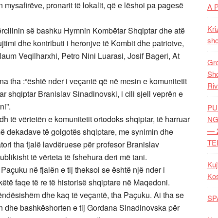
ysafirëve, pronarit të lokalit, që e lëshoi pa pagesë
A 
Kri
përcillnin së bashku Hymnin Kombëtar Shqiptar dhe atë
shq
imi dhe kontributi i heronjve të Kombit dhe patriotve,
Naum Veqilharxhi, Petro Nini Luarasi, Josif Bageri, At
Gre
Shq
Sina tha :“është nder i veçantë që në mesin e komunitetit
Riv
 shqiptar Branislav Sinadinovski, i cili sjell veprën e
ni”.
PU
h të vërtetën e komunitetit ortodoks shqiptar, të harruar
NG
— 
ë dekadave të golgotës shqiptare, me synimin dhe
TE
tori tha fjalë lavdëruese për profesor Branislav
ublikisht të vërteta të fshehura deri më tani.
Kuj
Paçuku në fjalën e tij theksoi se është një nder i
Ko
këtë faqe të re të historisë shqiptare në Maqedoni.
ëndësishëm dhe kaq të veçantë, tha Paçuku. Ai tha se
SP
in dhe bashkëshorten e tij Gordana Sinadinovska për