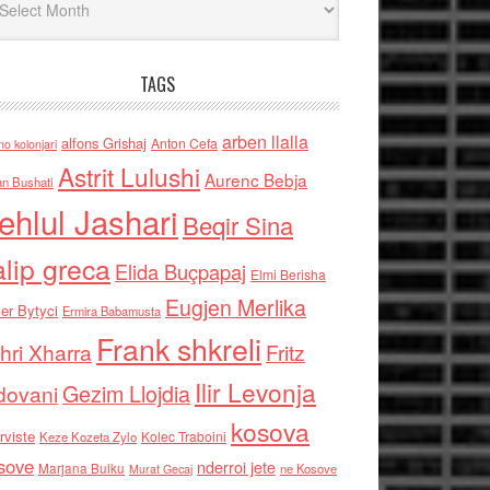
TAGS
arben llalla
alfons Grishaj
Anton Cefa
no kolonjari
Astrit Lulushi
Aurenc Bebja
an Bushati
ehlul Jashari
Beqir Sina
alip greca
Elida Buçpapaj
Elmi Berisha
Eugjen Merlika
er Bytyci
Ermira Babamusta
Frank shkreli
hri Xharra
Fritz
Ilir Levonja
Gezim Llojdia
dovani
kosova
rviste
Kolec Traboini
Keze Kozeta Zylo
sove
nderroi jete
Marjana Bulku
ne Kosove
Murat Gecaj