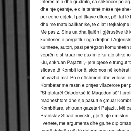
interesimin dhe guximin, sa shkencor po aq e
dhe një çështje, e cila tanimë mëse një she
por edhe objekt i politikave ditore, për fat
dhe me inate ballkanike, të cilat i tejkalojnë
Më pas z. Sina ua dha fjalën ligjërusëve të 
kumtesën e përgatitur nga drejtori i Agjensi
kumtesë, autori, pasi përëgzon komunitetin 
veprën e shkruar me guxim e kurajo shkenco
-Ju, shkruan Pajaziti”,- jeni pjesë e trungut
sfidave të Kombit tonë, sidomos në kohërat 
në vazhdimsi. Po e dëshmoni dhe vulosni edh
Kombëtar me rastin e pritjes vllazërore për 
”Shqiptarët Ortodoksë të Maqedonisë” i prof
madhështore dhe një pasuri e çmuar Kombëta
Kombëtare, shkruan gazetari Pajaziti. Më pas
Branislav Sinadinovskin, gjatë një emisioni 
i vërtetë, me argumenta dhe gjuhë diplomatik
marrë detyrën për të determinuar emisionin e