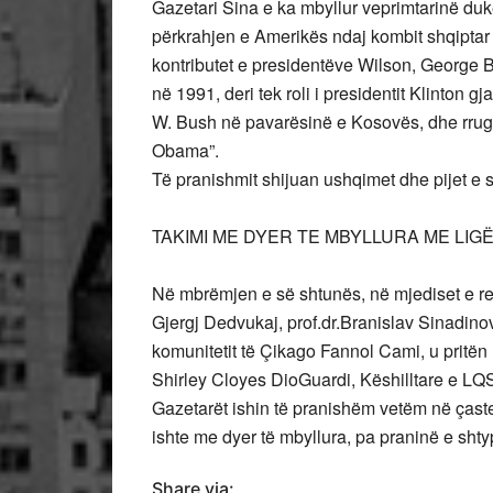
Gazetari Sina e ka mbyllur veprimtarinë du
përkrahjen e Amerikës ndaj kombit shqiptar 
kontributet e presidentëve Wilson, George Bu
në 1991, deri tek roli i presidentit Klinton g
W. Bush në pavarësinë e Kosovës, dhe rrug
Obama”.
Të pranishmit shijuan ushqimet dhe pijet e
TAKIMI ME DYER TE MBYLLURA ME LI
Në mbrëmjen e së shtunës, në mjediset e res
Gjergj Dedvukaj, prof.dr.Branislav Sinadinov
komunitetit të Çikago Fannol Cami, u pritë
Shirley Cloyes DioGuardi, Këshilltare e LQ
Gazetarët ishin të pranishëm vetëm në çast
ishte me dyer të mbyllura, pa praninë e shtyp
Share via: