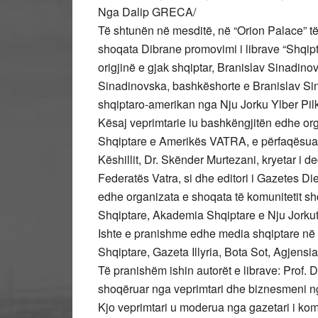
Nga Dalip GRECA/
Të shtunën në mesditë, në “Orion Palace” të 
shoqata Dibrane promovimi i librave “Shqip
origjinë e gjak shqiptar, Branislav Sinadino
Sinadinovska, bashkëshorte e Branislav Si
shqiptaro-amerikan nga Nju Jorku Ylber Pil
Kësaj veprimtarie iu bashkëngjitën edhe org
Shqiptare e Amerikës VATRA, e përfaqësuar 
Këshillit, Dr. Skënder Murtezani, kryetar i d
Federatës Vatra, si dhe editori i Gazetes Die
edhe organizata e shoqata të komunitetit sh
Shqiptare, Akademia Shqiptare e Nju Jorkut 
Ishte e pranishme edhe media shqiptare në Nj
Shqiptare, Gazeta Illyria, Bota Sot, Agjensia 
Të pranishëm ishin autorët e librave: Prof.
shoqëruar nga veprimtari dhe biznesmeni n
Kjo veprimtari u moderua nga gazetari i komu