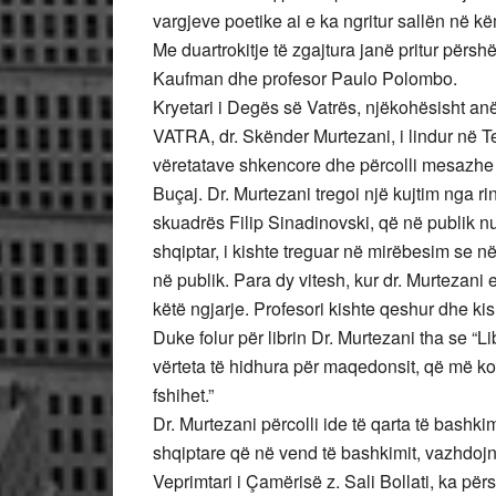
vargjeve poetike ai e ka ngritur sallën në kë
Me duartrokitje të zgajtura janë pritur përsh
Kaufman dhe profesor Paulo Polombo.
Kryetari i Degës së Vatrës, njëkohësisht anë
VATRA, dr. Skënder Murtezani, i lindur në Te
vëretatave shkencore dhe përcolli mesazhe 
Buçaj. Dr. Murtezani tregoi një kujtim nga rin
skuadrës Filip Sinadinovski, që në publik nu
shqiptar, i kishte treguar në mirëbesim se n
në publik. Para dy vitesh, kur dr. Murtezani 
këtë ngjarje. Profesori kishte qeshur dhe kisht
Duke folur për librin Dr. Murtezani tha se “Lib
vërteta të hidhura për maqedonsit, që më k
fshihet.”
Dr. Murtezani përcolli ide të qarta të bashkim
shqiptare që në vend të bashkimit, vazhdojn
Veprimtari i Çamërisë z. Sali Bollati, ka pë