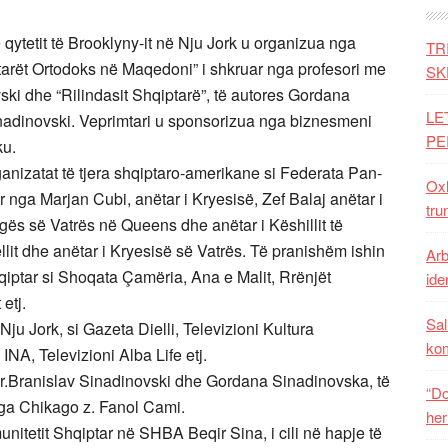
qytetit të Brooklyny-it në Nju Jork u organizua nga
TR
tarët Ortodoks në Maqedoni” i shkruar nga profesori me
SK
vski dhe “Rilindasit Shqiptarë”, të autores Gordana
LE
nadinovski. Veprimtari u sponsorizua nga biznesmeni
PE
ku.
anizatat të tjera shqiptaro-amerikane si Federata Pan-
Oxh
nga Marjan Cubi, anëtar i Kryesisë, Zef Balaj anëtar i
tru
egës së Vatrës në Queens dhe anëtar i Këshillit të
llit dhe anëtar i Kryesisë së Vatrës. Të pranishëm ishin
Arb
qiptar si Shoqata Çamëria, Ana e Malit, Rrënjët
iden
etj.
Sal
u Jork, si Gazeta Dielli, Televizioni Kultura
ko
INA, Televizioni Alba Life etj.
 Dr.Branislav Sinadinovski dhe Gordana Sinadinovska, të
“Do
ga Chikago z. Fanol Cami.
her
nitetit Shqiptar në SHBA Beqir Sina, i cili në hapje të