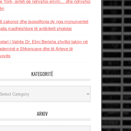
 York, qyteti që ndryshoi emrin… dhe ndryshoi
ën
i zakonor dhe isopolifonia dy nga monumentet
jalla madhështore të antikitetit shqiptar
etari i Vatrës Dr. Elmi Berisha zhvilloi takim në
deminë e Shkencave dhe të Arteve të
sovës
KATEGORITË
egoritë
ARKIV
iv