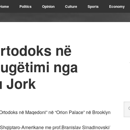
Home
Politics
Opinion
Culture
Sports
Economy
Ortodoks në
rugëtimi nga
u Jork
t Ortodoks në Maqedoni” në “Orion Palace” në Brooklyn
e Shqiptaro-Amerikane me prof.Branislav Sinadinovski/