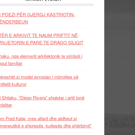
I POEZI PËR GJERGJ KASTRIOTIN-
ËNDERBEUN
TËR E ARKIVIT TE NAUM PRIFTIT NË
RVJETORIN E PARE TE DRAGO SILIQIT
aku, nga elementi arkitektonik te simboli i
ngut familjar
ëreshët si model evropian i mbrojtjes së
titetit kulturor
i Shijaku, “Diego Rivera” shqiptar i artit tonë
mbëtar
m Fred Kalaj, mes altarit dhe atdheut si
meneutikë e shpresës, kujtesës dhe shërbimit”