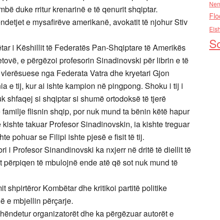
Nen
mbë duke rritur krenarinë e të qenurit shqiptar.
Flo
ëndetjet e mysafirëve amerikanë, avokatit të njohur Stiv
Els
So
tar i Këshillit të Federatës Pan-Shqiptare të Amerikës
tovë, e përgëzoi profesorin Sinadinovski për librin e të
vlerësuese nga Federata Vatra dhe kryetari Gjon
ia e tij, kur ai ishte kampion në pingpong. Shoku i tij i
k shfaqej si shqiptar si shumë ortodoksë të tjerë
ë familje flisnin shqip, por nuk mund ta bënin këtë hapur
e kishte takuar Profesor Sinadinovskin, ia kishte treguar
e pohuar se Filipi ishte pjesë e fisit të tij.
ri i Profesor Sinandinovski ka nxjerr në dritë të diellit të
ot përpiqen të mbulojnë ende atë që sot nuk mund të
it shpirtëror Kombëtar dhe kritikoi partitë politike
ë e mbjellin përçarje.
rshëndetur organizatorët dhe ka përgëzuar autorët e