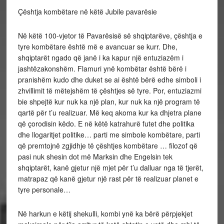
Çështja kombëtare në këtë Jubile pavarësie
Në këtë 100-vjetor të Pavarësisë së shqiptarëve, çështja e
tyre kombëtare është më e avancuar se kurr. Dhe,
shqiptarët ngado që janë i ka kapur një entuziazëm i
jashtëzakonshëm. Flamuri ynë kombëtar është bërë i
pranishëm kudo dhe duket se ai është bërë edhe simboli i
zhvillimit të mëtejshëm të çështjes së tyre. Por, entuziazmi
bie shpejtë kur nuk ka një plan, kur nuk ka një program të
qartë për t’u realizuar. Më keq akoma kur ka dhjetra plane
që çorodisin këdo. E në këtë katrahurë futet dhe politika
dhe llogaritjet politike… parti me simbole kombëtare, parti
që premtojnë zgjidhje të çështjes kombëtare … filozof që
pasi nuk shesin dot më Marksin dhe Engelsin tek
shqiptarët, kanë gjetur një mjet për t’u dalluar nga të tjerët,
matrapaz që kanë gjetur një rast për të realizuar planet e
tyre personale…
Në harkun e këtij shekulli, kombi ynë ka bërë përpjekjet