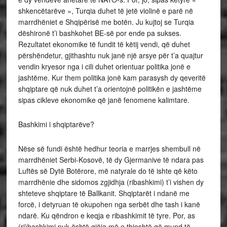
shkencëtarëve », Turqia duhet të jetë violinë e parë në
marrdhëniet e Shqipërisë me botën. Ju kujtoj se Turqia
dëshironë t’i bashkohet BE-së por ende pa sukses.
Rezultatet ekonomike të fundit të këtij vendi, që duhet
përshëndetur, gjithashtu nuk janë një arsye për t’a quajtur
vendin kryesor nga i cili duhet orientuar politika jonë e
jashtëme. Kur them politika jonë kam parasysh dy qeveritë
shqiptare që nuk duhet t’a orientojnë politikën e jashtëme
sipas cikleve ekonomike që janë fenomene kalimtare.
Bashkimi i shqiptarëve?
Nëse së fundi është hedhur teoria e marrjes shembull në
marrdhëniet Serbi-Kosovë, të dy Gjermanive të ndara pas
Luftës së Dytë Botërore, më natyrale do të ishte që këto
marrdhënie dhe sidomos zgjidhja (ribashkimi) t’i vishen dy
shteteve shqiptare të Ballkanit. Shqiptarët i ndanë me
forcë, i detyruan të okupohen nga serbët dhe tash i kanë
ndarë. Ku qëndron e keqja e ribashkimit të tyre. Por, as
(ri)bashkimi nuk është gjëja më e thjeshtë që mund të