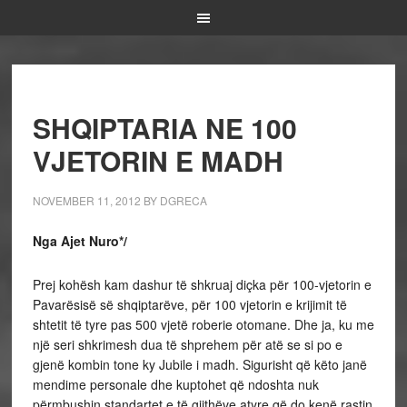
SHQIPTARIA NE 100
VJETORIN E MADH
NOVEMBER 11, 2012
BY
DGRECA
Nga Ajet Nuro*/
Prej kohësh kam dashur të shkruaj diçka për 100-vjetorin e
Pavarësisë së shqiptarëve, për 100 vjetorin e krijimit të
shtetit të tyre pas 500 vjetë roberie otomane. Dhe ja, ku me
një seri shkrimesh dua të shprehem për atë se si po e
gjenë kombin tone ky Jubile i madh. Sigurisht që këto janë
mendime personale dhe kuptohet që ndoshta nuk
përmbushin standartet e të gjithëve atyre që do kenë rastin