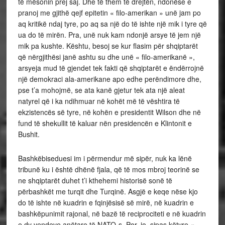
të mësonin prej saj. Dhe të them të drejtën, ndonëse e
pranoj me gjithë qejf epitetin « filo-amerikan » unë jam po
aq kritikë ndaj tyre, po aq sa një do të ishte një mik i tyre që
ua do të mirën. Pra, unë nuk kam ndonjë arsye të jem një
mik pa kushte. Kështu, besoj se kur flasim për shqiptarët
që nërgjithësi janë ashtu su dhe unë « filo-amerikanë »,
arsyeja mud të gjendet tek fakti që shqiptarët e ëndërrojnë
një demokraci ala-amerikane apo edhe perëndimore dhe,
pse t’a mohojmë, se ata kanë gjetur tek ata një aleat
natyrel që i ka ndihmuar në kohët më të vështira të
ekzistencës së tyre, në kohën e presidentit Wilson dhe në
fund të shekullit të kaluar nën presidencën e Klintonit e
Bushit.
Bashkëbiseduesi im i përmendur më sipër, nuk ka lënë
tribunë ku i është dhënë fjala, që të mos mbroj teorinë se
ne shqiptarët duhet t’i kthehemi historisë sonë të
përbashkët me turqit dhe Turqinë. Asgjë e keqe nëse kjo
do të ishte në kuadrin e fqinjësisë së mirë, në kuadrin e
bashkëpunimit rajonal, në bazë të reciprociteti e në kuadrin
e dy vendeve anëtare të NATO-s. Por, jo, sipas këtyre «