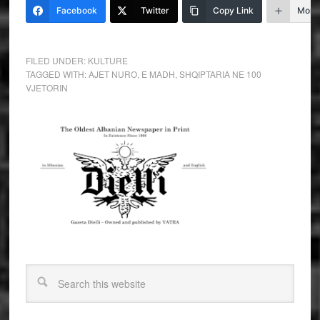
Facebook
Twitter
Copy Link
More
FILED UNDER:
KULTURE
TAGGED WITH:
AJET NURO
,
E MADH
,
SHQIPTARIA NE 100
VJETORIN