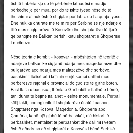
është Labëria kjo do të përbënte kënaqësi e madje
përkëdhelje për mua, por do të ishte fyese nëse do të
thoshin « ai nuk është shqiptar por lab » do t’a quaja fyese.
Dhe nuk ka dhuratë më të mirë për Serbinë se një ndarje e
tillë mes shqiptarëve të Kosovës dhe shqiptarëve të tjerë
që banojnë në Ballkan përfshi këtu shqiptarët e Shqipërisë
Londineze…
Nëse teoria e kombit « kosovar » mbështeten në teoritë e
ndarjeve ballkanike siç janë ndarja mes maqedonasve dhe
bullgarëve apo ndarja mes malazezëve dhe serbëve,
bashkimi i Italisë bëri krijimin e një kombi dallimi mes
përbërësve rajonal e provincial do çudiste të gjithë botën.
Pasi Italia u bashkua, thënia e Garibaldit « Italinë e bëmë,
tani duhet të bëjmë italianët » është monumentale. Përball
këtij fakti, homogjeniteti i shqiptarëve është i pashoq.
Shqiptarët nga Kosova, Maqedonia, Shqipëria apo
Çamëria, kanë një gjuhë të përbashkët, një histori të
përbashkët, mentalitet të përbashkët dhe dallimi i vetëm
është qëndresa që shqiptarët e Kosovës i bënë Serbisë