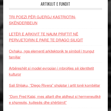
ARTIKUJT E FUNDIT
TRI POEZI PËR GJERGJ KASTRIOTIN-
SKËNDERBEUN
LETËR E ARKIVIT TE NAUM PRIFTIT NË
PERVJETORIN E PARE TE DRAGO SILIQIT
Oxhaku, nga elementi arkitektonik te simboli i trungut
familjar
Arbëreshët si model evropian i mbrojtjes së identitetit
kulturor
Sali Shijaku, “Diego Rivera” shqiptar i artit tonë kombëtar
“Dom Fred Kalaj, mes altarit dhe atdheut si hermeneutikë
e shpresës, kujtesës dhe shërbimit”