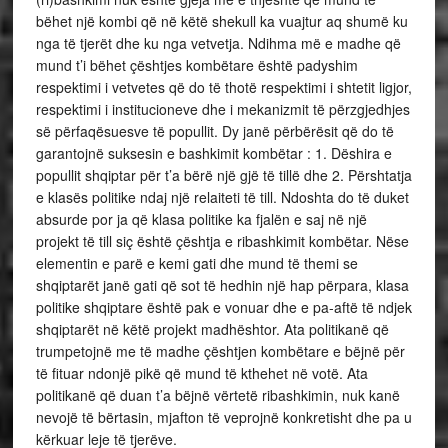
bëhet një kombi që në këtë shekull ka vuajtur aq shumë ku
nga të tjerët dhe ku nga vetvetja. Ndihma më e madhe që
mund t’i bëhet çështjes kombëtare është padyshim
respektimi i vetvetes që do të thotë respektimi i shtetit ligjor,
respektimi i institucioneve dhe i mekanizmit të përzgjedhjes
së përfaqësuesve të popullit. Dy janë përbërësit që do të
garantojnë suksesin e bashkimit kombëtar : 1. Dëshira e
popullit shqiptar për t’a bërë një gjë të tillë dhe 2. Përshtatja
e klasës politike ndaj një relaiteti të till. Ndoshta do të duket
absurde por ja që klasa politike ka fjalën e saj në një
projekt të till siç është çështja e ribashkimit kombëtar. Nëse
elementin e parë e kemi gati dhe mund të themi se
shqiptarët janë gati që sot të hedhin një hap përpara, klasa
politike shqiptare është pak e vonuar dhe e pa-aftë të ndjek
shqiptarët në këtë projekt madhështor. Ata politikanë që
trumpetojnë me të madhe çështjen kombëtare e bëjnë për
të fituar ndonjë pikë që mund të kthehet në votë. Ata
politikanë që duan t’a bëjnë vërtetë ribashkimin, nuk kanë
nevojë të bërtasin, mjafton të veprojnë konkretisht dhe pa u
kërkuar leje të tjerëve.