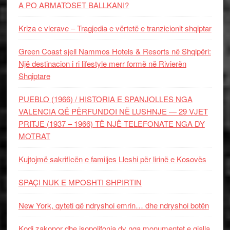
A PO ARMATOSET BALLKANI?
Kriza e vlerave – Tragjedia e vërtetë e tranzicionit shqiptar
Green Coast sjell Nammos Hotels & Resorts në Shqipëri:
Një destinacion i ri lifestyle merr formë në Rivierën
Shqiptare
PUEBLO (1966) / HISTORIA E SPANJOLLES NGA
VALENCIA QË PËRFUNDOI NË LUSHNJE — 29 VJET
PRITJE (1937 – 1966) TË NJË TELEFONATE NGA DY
MOTRAT
Kujtojmë sakrificën e familjes Lleshi për lirinë e Kosovës
SPAÇI NUK E MPOSHTI SHPIRTIN
New York, qyteti që ndryshoi emrin… dhe ndryshoi botën
Kodi zakonor dhe isopolifonia dy nga monumentet e gjalla