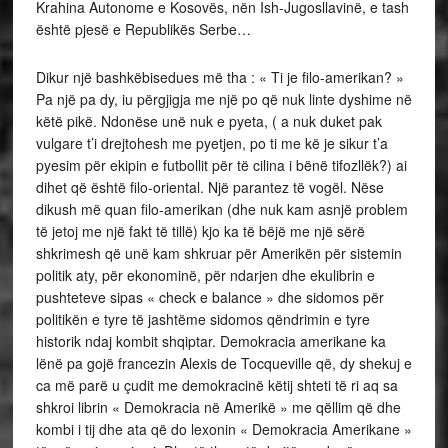
Krahina Autonome e Kosovës, nën Ish-Jugosllavinë, e tash
është pjesë e Republikës Serbe…
Dikur një bashkëbisedues më tha : « Ti je filo-amerikan? »
Pa një pa dy, iu përgjigja me një po që nuk linte dyshime në
këtë pikë. Ndonëse unë nuk e pyeta, ( a nuk duket pak
vulgare t’i drejtohesh me pyetjen, po ti me kë je sikur t’a
pyesim për ekipin e futbollit për të cilina i bënë tifozllëk?) ai
dihet që është filo-oriental. Një parantez të vogël. Nëse
dikush më quan filo-amerikan (dhe nuk kam asnjë problem
të jetoj me një fakt të tillë) kjo ka të bëjë me një sërë
shkrimesh që unë kam shkruar për Amerikën për sistemin
politik aty, për ekonominë, për ndarjen dhe ekulibrin e
pushteteve sipas « check e balance » dhe sidomos për
politikën e tyre të jashtëme sidomos qëndrimin e tyre
historik ndaj kombit shqiptar. Demokracia amerikane ka
lënë pa gojë francezin Alexis de Tocqueville që, dy shekuj e
ca më parë u çudit me demokracinë këtij shteti të ri aq sa
shkroi librin « Demokracia në Amerikë » me qëllim që dhe
kombi i tij dhe ata që do lexonin « Demokracia Amerikane »