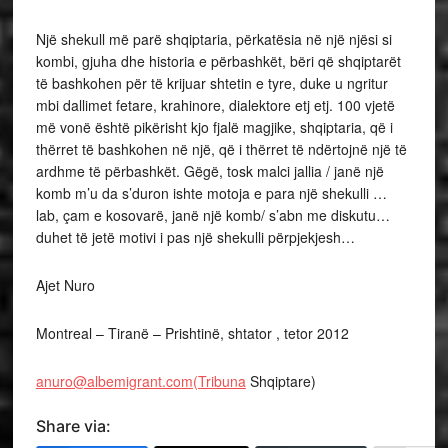
Një shekull më parë shqiptaria, përkatësia në një njësi si
kombi, gjuha dhe historia e përbashkët, bëri që shqiptarët
të bashkohen për të krijuar shtetin e tyre, duke u ngritur
mbi dallimet fetare, krahinore, dialektore etj etj. 100 vjetë
më vonë është pikërisht kjo fjalë magjike, shqiptaria, që i
thërret të bashkohen në një, që i thërret të ndërtojnë një të
ardhme të përbashkët. Gëgë, tosk malci jallia / janë një
komb m’u da s’duron ishte motoja e para një shekulli …
lab, çam e kosovarë, janë një komb/ s’abn me diskutu…
duhet të jetë motivi i pas një shekulli përpjekjesh…
Ajet Nuro
Montreal – Tiranë – Prishtinë, shtator , tetor 2012
anuro@albemigrant.com(Tribuna
Shqiptare)
Share via: