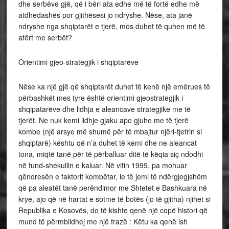
dhe serbëve gjë, që i bëri ata edhe më të fortë edhe më
atdhedashës por gjithësesi jo ndryshe. Nëse, ata janë
ndryshe nga shqiptarët e tjerë, mos duhet të quhen më të
afërt me serbët?
Orientimi gjeo-strategjik i shqiptarëve
Nëse ka një gjë që shqiptarët duhet të kenë një emërues të
përbashkët mes tyre është orientimi gjeostrategjik i
shqipatarëve dhe lidhja e aleancave strategjike me të
tjerët. Ne nuk kemi lidhje gjaku apo gjuhe me të tjerë
kombe (një arsye më shumë për të mbajtur njëri-tjetrin si
shqiptarë) kështu që n’a duhet të kemi dhe ne aleancat
tona, miqtë tanë për të përballuar ditë të këqia siç ndodhi
në fund-shekullin e kaluar. Në vitin 1999, pa mohuar
qëndresën e faktorit kombëtar, le të jemi të ndërgjegjshëm
që pa aleatët tanë perëndimor me Shtetet e Bashkuara në
krye, ajo që në hartat e sotme të botës (jo të gjitha) njihet si
Republika e Kosovës, do të kishte qenë një copë histori që
mund të përmblidhej me një frazë : Këtu ka qenë ish