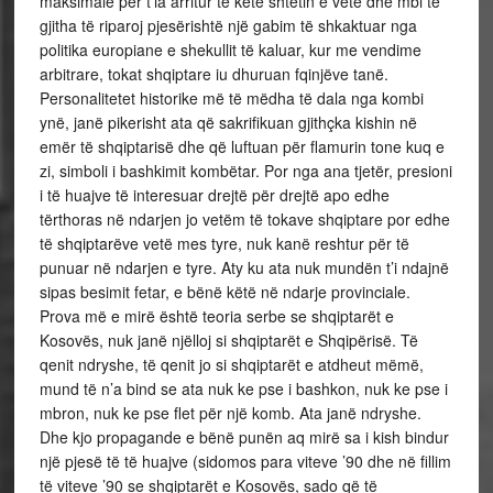
maksimale për t’ia arritur të ketë shtetin e vetë dhe mbi të
gjitha të riparoj pjesërishtë një gabim të shkaktuar nga
politika europiane e shekullit të kaluar, kur me vendime
arbitrare, tokat shqiptare iu dhuruan fqinjëve tanë.
Personalitetet historike më të mëdha të dala nga kombi
ynë, janë pikerisht ata që sakrifikuan gjithçka kishin në
emër të shqiptarisë dhe që luftuan për flamurin tone kuq e
zi, simboli i bashkimit kombëtar. Por nga ana tjetër, presioni
i të huajve të interesuar drejtë për drejtë apo edhe
tërthoras në ndarjen jo vetëm të tokave shqiptare por edhe
të shqiptarëve vetë mes tyre, nuk kanë reshtur për të
punuar në ndarjen e tyre. Aty ku ata nuk mundën t’i ndajnë
sipas besimit fetar, e bënë këtë në ndarje provinciale.
Prova më e mirë është teoria serbe se shqiptarët e
Kosovës, nuk janë njëlloj si shqiptarët e Shqipërisë. Të
qenit ndryshe, të qenit jo si shqiptarët e atdheut mëmë,
mund të n’a bind se ata nuk ke pse i bashkon, nuk ke pse i
mbron, nuk ke pse flet për një komb. Ata janë ndryshe.
Dhe kjo propagande e bënë punën aq mirë sa i kish bindur
një pjesë të të huajve (sidomos para viteve ’90 dhe në fillim
të viteve ’90 se shqiptarët e Kosovës, sado që të