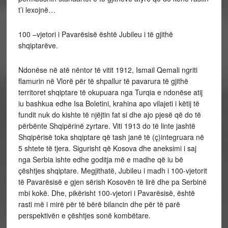
t’i lexojnë…
100 –vjetori i Pavarësisë është Jubileu i të gjithë
shqiptarëve.
Ndonëse në atë nëntor të vitit 1912, Ismail Qemali ngriti
flamurin në Vlorë për të shpallur të pavarura të gjithë
territoret shqiptare të okupuara nga Turqia e ndonëse atij
iu bashkua edhe Isa Boletini, krahina apo vilajeti i këtij të
fundit nuk do kishte të njëjtin fat si dhe ajo pjesë që do të
përbënte Shqipërinë zyrtare. Viti 1913 do të linte jashtë
Shqipërisë toka shqiptare që tash janë të (ç)integruara në
5 shtete të tjera. Sigurisht që Kosova dhe aneksimi i saj
nga Serbia ishte edhe goditja më e madhe që iu bë
çështjes shqiptare. Megjithatë, Jubileu i madh i 100-vjetorit
të Pavarësisë e gjen sërish Kosovën të lirë dhe pa Serbinë
mbi kokë. Dhe, pikërisht 100-vjetori i Pavarësisë, është
rasti më i mirë për të bërë bilancin dhe për të parë
perspektivën e çështjes sonë kombëtare.