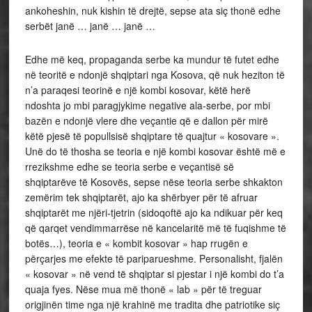
ankoheshin, nuk kishin të drejtë, sepse ata siç thonë edhe
serbët janë … janë … janë …
Edhe më keq, propaganda serbe ka mundur të futet edhe
në teoritë e ndonjë shqiptari nga Kosova, që nuk heziton të
n’a paraqesi teorinë e një kombi kosovar, këtë herë
ndoshta jo mbi paragjykime negative ala-serbe, por mbi
bazën e ndonjë vlere dhe veçantie që e dallon për mirë
këtë pjesë të popullsisë shqiptare të quajtur « kosovare ».
Unë do të thosha se teoria e një kombi kosovar është më e
rrezikshme edhe se teoria serbe e veçantisë së
shqiptarëve të Kosovës, sepse nëse teoria serbe shkakton
zemërim tek shqiptarët, ajo ka shërbyer për të afruar
shqiptarët me njëri-tjetrin (sidoqoftë ajo ka ndikuar për keq
që qarqet vendimmarrëse në kancelaritë më të fuqishme të
botës…), teoria e « kombit kosovar » hap rrugën e
përçarjes me efekte të pariparueshme. Personalisht, fjalën
« kosovar » në vend të shqiptar si pjestar i një kombi do t’a
quaja fyes. Nëse mua më thonë « lab » për të treguar
origjinën time nga një krahinë me tradita dhe patriotike siç