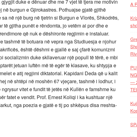
 gjygjit duke e dënuar dhe me 7 vjet të tjera me motivin
A 
ej në burgun e Gjirokastres. Pothuajse gjatë gjithë
te sa në një burg në tjetrin si Burgun e Vlorës, Shkodrës,
Kri
ar të gjitha punët e rëndomta, jo vetëm ai por dhe e
shq
erendimore që nuk e dëshironte regjimin e instaluar.
Gre
ve tashmë të botuara në vepra nga Studiuesja e njohur
Shq
akrificës, është dëshmi e gjallë e saj çfarë komunizmi
Riv
toi socializmin duke skllaveruar një popull të tërë, e mbi
iptarët jetuan luftën më të egër të klasave, ku shtypja e
PU
elet e atij regjimi diktatorial. Kapidani Deda që u kalit
NG
hej në shtëpi në moshën 67 vjeçare, tashmë i lodhur, i
— 
ke ngrysur vitet e fundit të jetës në Kullën e famshme ku
TE
 fatet e vendit. Prof. Ernest Koliqi i ka kushtuar një
Kuj
rkut, nga poezia e gjatë e tij po shkëpus disa rreshta-
Ko
SP