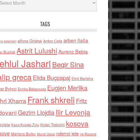
TAGS
arben llalla
alfons Grishaj
Anton Cefa
no kolonjari
Astrit Lulushi
Aurenc Bebja
an Bushati
ehlul Jashari
Beqir Sina
alip greca
Elida Buçpapaj
Elmi Berisha
Eugjen Merlika
er Bytyci
Ermira Babamusta
Frank shkreli
hri Xharra
Fritz
Ilir Levonja
Gezim Llojdia
dovani
kosova
rviste
Kolec Traboini
Keze Kozeta Zylo
sove
nderroi jete
Marjana Bulku
ne Kosove
Murat Gecaj