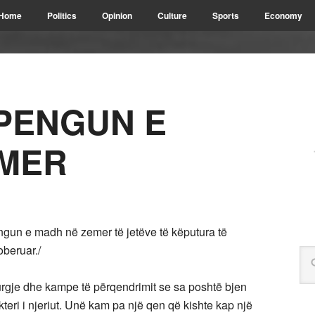
Home
Politics
Opinion
Culture
Sports
Economy
PENGUN E
EMER
un e madh në zemer të jetëve të këputura të
oberuar./
urgje dhe kampe të përqendrimit se sa poshtë bjen
rakteri i njeriut. Unë kam pa një qen që kishte kap një