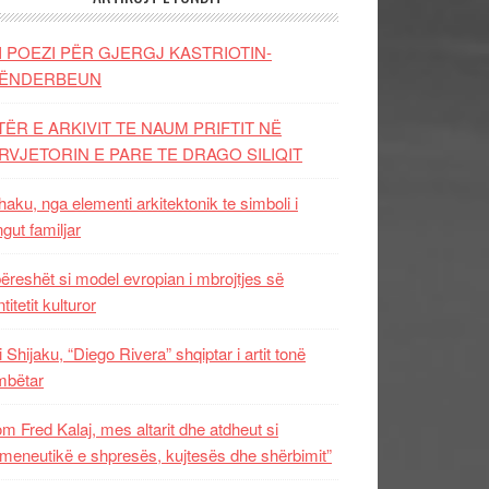
I POEZI PËR GJERGJ KASTRIOTIN-
ËNDERBEUN
TËR E ARKIVIT TE NAUM PRIFTIT NË
RVJETORIN E PARE TE DRAGO SILIQIT
aku, nga elementi arkitektonik te simboli i
ngut familjar
ëreshët si model evropian i mbrojtjes së
titetit kulturor
i Shijaku, “Diego Rivera” shqiptar i artit tonë
mbëtar
m Fred Kalaj, mes altarit dhe atdheut si
meneutikë e shpresës, kujtesës dhe shërbimit”