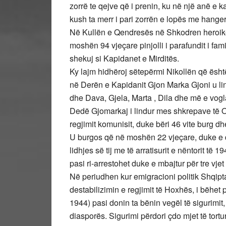
zorrë te qejve që i prenin, ku në një anë e k
kush ta merr i pari zorrën e lopës me hanger
Në Kullën e Qendresës në Shkodren heroike,
moshën 94 vjeçare pinjolli i parafundit i fa
shekuj si Kapidanet e Mirditës.
Ky lajm hidhëroj sëtepërmi Nikollën që është 
në Derën e Kapidanit Gjon Marka Gjoni u lin
dhe Dava, Gjela, Marta , Dila dhe më e vog
Dedë Gjomarkaj i lindur mes shkrepave të Or
regjimit komunisit, duke bëri 46 vite burg dh
U burgos që në moshën 22 vjeçare, duke e de
lidhjes së tij me të arratisurit e nëntorit të
pasi ri-arrestohet duke e mbajtur për tre vjet 
Në periudhen kur emigracioni politik Shqip
destabilizimin e regjimit të Hoxhës, i bëhet p
1944) pasi donin ta bënin vegël të sigurimit,
diasporës. Sigurimi përdori çdo mjet të tort