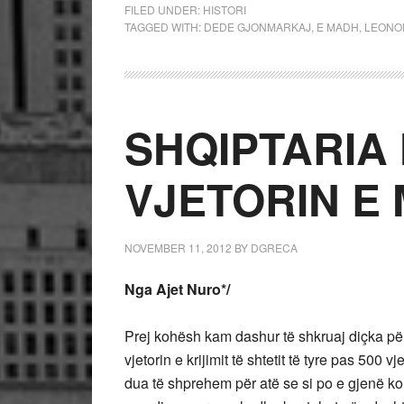
FILED UNDER:
HISTORI
TAGGED WITH:
DEDE GJONMARKAJ
,
E MADH
,
LEONO
SHQIPTARIA 
VJETORIN E
NOVEMBER 11, 2012
BY
DGRECA
Nga Ajet Nuro*/
Prej kohësh kam dashur të shkruaj diçka për
vjetorin e krijimit të shtetit të tyre pas 500
dua të shprehem për atë se si po e gjenë ko