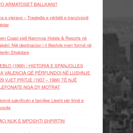
PO ARMATOSET BALLKANI?
za e vlerave – Tragjedia e vërtetë e tranzicionit
iptar
en Coast sjell Nammos Hotels & Resorts në
ipëri: Një destinacion i ri lifestyle merr formë në
ierën Shqiptare
EBLO (1966) / HISTORIA E SPANJOLLES
A VALENCIA QË PËRFUNDOI NË LUSHNJE
29 VJET PRITJE (1937 – 1966) TË NJË
LEFONATE NGA DY MOTRAT
tojmë sakrificën e familjes Lleshi për lirinë e
sovës
AÇI NUK E MPOSHTI SHPIRTIN