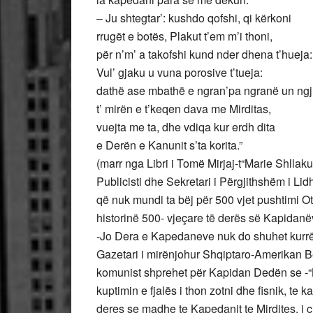
– Ju shtegtar’: kushdo qofshi, qi kërkoni
rrugët e botës, Plakut t’em m’i thoni,
për n’m’ a takofshi kund nder dhena t’hueja:
Vul’ gjaku u vuna porosive t’tueja:
dathë ase mbathë e ngran’pa ngranë un ngj
t’ mirën e t’keqen dava me Mirditas,
vuejta me ta, dhe vdiqa kur erdh dita
e Derën e Kanunit s’ta korita.”
(marr nga Libri i Tomë Mirjaj-t“Marie Shlla
Publicisti dhe Sekretari i Përgjithshëm i Li
që nuk mundi ta bëj për 500 vjet pushtimi O
historinë 500- vjeçare të derës së Kapidanëve
-Jo Dera e Kapedaneve nuk do shuhet kurrë, 
Gazetari i mirënjohur Shqiptaro-Amerikan Be
komunist shprehet për Kapidan Dedën se -“K
kuptimin e fjalës i thon zotni dhe fisnik, te 
deres se madhe te Kapedanit te Mirdites, i cil 