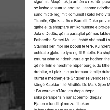
sigurimit. Meqë nuk ja arritën e nxorrën para
se kishte tentuar të arratisej, tashmë ndodh
sundimit të regjimit Komunsit i kaloi këto vi
Tiranës, Gjirokastrës e Burrelit. Duke provu
gjithë elita shqiptare antikomuniste e pro-p
Jeta e Dedës, që na paraqitet përmes fakte
Fatbardha Saraçi-Mulleti, është shëmbull i s
Stalinist bëri mbi një popull të tërë. Ku ndër
eshtrat e gjakun e tyre ngriti Shtetin. Ku shq
torturat ishin të ndërthurura e që hodhën them
që në rinin e hershme nëpër burgje, do kthe
drobitur, e i plakur, e pa formuar familje du
burrat e mëdhenjë të Shqipërisë vendosen për
këngë Kapidanit të Mirditës Dr. Mark Gjon Ma
“ Bri votrave n’Mirditën thepa thepa
shka pershperisin nanat përmbi djepa?
Fjalen e fundit qi me za t’thekun
la kapedani para se me dekun: