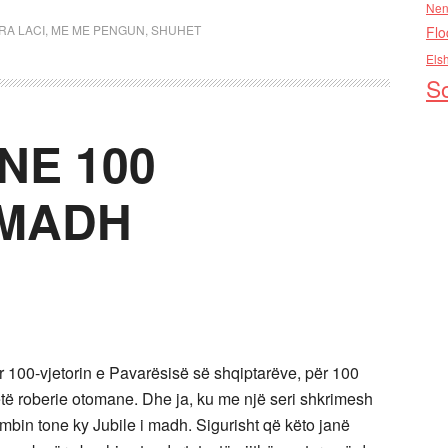
Nen
RA LACI
,
ME ME PENGUN
,
SHUHET
Flo
Els
So
NE 100
 MADH
 100-vjetorin e Pavarësisë së shqiptarëve, për 100
 vjetë roberie otomane. Dhe ja, ku me një seri shkrimesh
mbin tone ky Jubile i madh. Sigurisht që këto janë