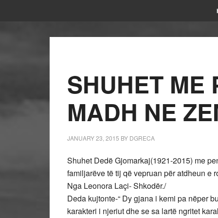
SHUHET ME 
MADH NE Z
JANUARY 23, 2015
BY
DGRECA
Shuhet Dedë Gjomarkaj(1921-2015) me peng
familjarëve të tij që vepruan për atdheun e r
Nga Leonora Laçi- Shkodër./
Deda kujtonte-“ Dy gjana i kemi pa nëper b
karakteri i njeriut dhe se sa lartë ngritet ka