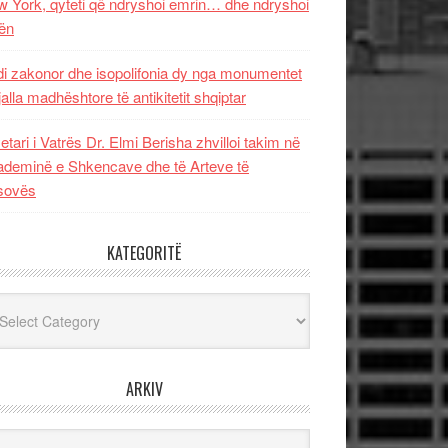
 York, qyteti që ndryshoi emrin… dhe ndryshoi
ën
i zakonor dhe isopolifonia dy nga monumentet
jalla madhështore të antikitetit shqiptar
etari i Vatrës Dr. Elmi Berisha zhvilloi takim në
deminë e Shkencave dhe të Arteve të
sovës
KATEGORITË
egoritë
ARKIV
iv