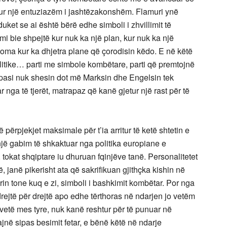
pur një entuziazëm i jashtëzakonshëm. Flamuri ynë
et se ai është bërë edhe simboli i zhvillimit të
mi bie shpejtë kur nuk ka një plan, kur nuk ka një
koma kur ka dhjetra plane që çorodisin këdo. E në këtë
politike… parti me simbole kombëtare, parti që premtojnë
 pasi nuk shesin dot më Marksin dhe Engelsin tek
ar nga të tjerët, matrapaz që kanë gjetur një rast për të
 përpjekjet maksimale për t’ia arritur të ketë shtetin e
 një gabim të shkaktuar nga politika europiane e
, tokat shqiptare iu dhuruan fqinjëve tanë. Personalitetet
 janë pikerisht ata që sakrifikuan gjithçka kishin në
rin tone kuq e zi, simboli i bashkimit kombëtar. Por nga
r drejtë për drejtë apo edhe tërthoras në ndarjen jo vetëm
 vetë mes tyre, nuk kanë reshtur për të punuar në
ajnë sipas besimit fetar, e bënë këtë në ndarje