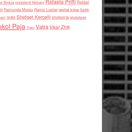
Rafaela Prifti
Rafael
e Tereza
presidenti Nishani
qi
Raimonda Moisiu
Ramiz Lushaj
reshat kripa
Sadik
Shefqet Kercelli
shqiperia
hani
shqiptaret
SHBA
kol Paja
Vatra
Visar Zhiti
Thaci