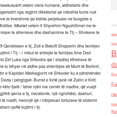
 presekutuarit vetem vlera humane, atdhetarie dhe
egersisht nga regjimi diktatorial qe ndoshta kurre nuk
jeve te tmershme qe kishte perjetuare ne burgjete e
irdites -Mbetet vetem ti Shprehim Ngushllimet me te
 miqve te afremeve dhe dashamirve te Tij – Shokeve te
alba
asll
oft Qendresen e tij, Zoti e Bekoft Shqiperin dhe familjen
B
timi i Tij – i mikut te shtrejte te familjes time Ded
st Zef Luka nga Shkodra qw i shpëtoj kthetrave të
d
 me tu kthyer në atdhe pas shëmbjes së Murit të Berlinit ,
ën e Kapidan Markagjonit në Shkoder ku e përshëndet
Env
Deda i përgjigjet- Burrat e fortë janë në Zallin e Kirit.
Fa
ëto fjalë-“ Ishte njëri me zemër të madhe, që vuajti
 gjithë qenia e tij, rrezatonte, një ngrohtësi, dashuri,
ra
t të madh, heronjë që i mbijetuan torturave të sistemit
Inte
hem qoftë kujtimi i tij.
Ko