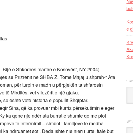
New
bot
Kod
e g
itas
Kry
Aka
Ko
ku- Bijë e Shkodres martire e Kosovës”, NY 2004)
dhjes së Prizrenit në SHBA Z. Tomë Mrijaj u shpreh-“ Atë
toman, për turpin e madh u përpjekën ta shfarosin
Kat
 të Mirditës, vet vllezërit e një gjaku.
se është vetë historia e popullit Shqiptar.
qir Sina, që ka provuar mbi kurriz përsekutimin e egër
y ka qene nje ndër ata burrat e shumte qe me plot
kampeve te interrnimit – simbol i familjeve te medha
Ark
ka ndrruar jet sot . Deda ishte nje njeri i urte, fjalë but