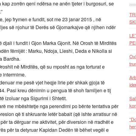
a kap zorrën qeni ndërsa ne anën tjeter i burgosuri, se
.”
TR
 jep frymen e fundit, sot me 23 janar 2015 , në
SK
miljes së njohur të Derës së Gjomarkajve që njihen ndër
LE
djali i fundit i Gjon Marka Gjonit. Në Orosh të Mirditës
PE
dën fëmijët : Marku, Ndoja, Lleshi, Deda e Nikolla si
Oxh
la Bardha.
tru
oshit në Mirditës, që su mposht as nga torturat e
e interrnime.
Arb
nuar me pesë vjet heqje lirie për shkak gjoja të
iden
 1944. Pasi kreu dënimin u pengua të shoh familjen e tij
të izoluar nga Sigurimi i Shtetit.
Sal
ko
tarë me mbështetje nga perendimi po bënte tentativa për
resion që ti shkruante letër babait (që ishte arratisur në
“Do
 për ta dërguar me aktivitet, për diversion në rradhët e
her
urës për ta detyruar Kapidan Dedën të bëhet vegël e