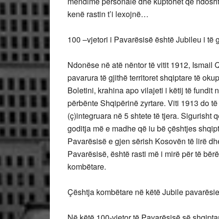
mendime personale dhe kuptohet që ndoshta 
kenë rastin t’i lexojnë…
100 –vjetori i Pavarësisë është Jubileu i të 
Ndonëse në atë nëntor të vitit 1912, Ismail Q
pavarura të gjithë territoret shqiptare të o
Boletini, krahina apo vilajeti i këtij të fundit
përbënte Shqipërinë zyrtare. Viti 1913 do të 
(ç)integruara në 5 shtete të tjera. Sigurish
goditja më e madhe që iu bë çështjes shqipta
Pavarësisë e gjen sërish Kosovën të lirë dhe
Pavarësisë, është rasti më i mirë për të bër
kombëtare.
Çështja kombëtare në këtë Jubile pavarësi
Në këtë 100-vjetor të Pavarësisë së shqipt