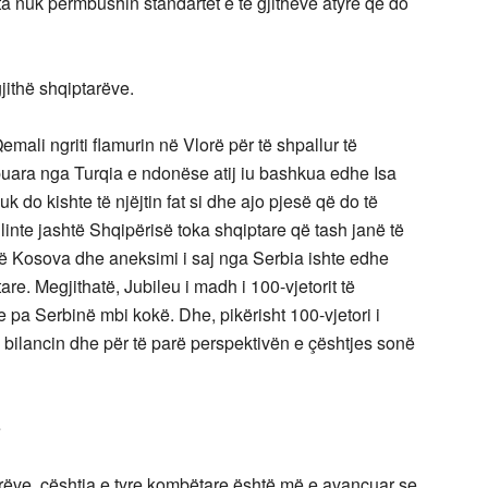
nuk përmbushin standartet e të gjithëve atyre që do
gjithë shqiptarëve.
emali ngriti flamurin në Vlorë për të shpallur të
kupuara nga Turqia e ndonëse atij iu bashkua edhe Isa
 nuk do kishte të njëjtin fat si dhe ajo pjesë që do të
linte jashtë Shqipërisë toka shqiptare që tash janë të
t që Kosova dhe aneksimi i saj nga Serbia ishte edhe
re. Megjithatë, Jubileu i madh i 100-vjetorit të
 pa Serbinë mbi kokë. Dhe, pikërisht 100-vjetori i
ë bilancin dhe për të parë perspektivën e çështjes sonë
e
arëve, çështja e tyre kombëtare është më e avancuar se