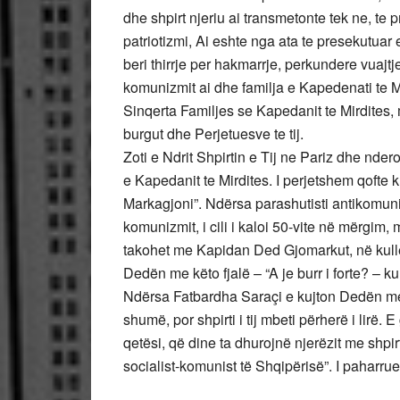
dhe shpirt njeriu ai transmetonte tek ne, te
patriotizmi, Ai eshte nga ata te presekutuar 
beri thirrje per hakmarrje, perkundere vuajt
komunizmit ai dhe familja e Kapedenati te M
Sinqerta Familjes se Kapedanit te Mirdites,
burgut dhe Perjetuesve te tij.
Zoti e Ndrit Shpirtin e Tij ne Pariz dhe nder
e Kapedanit te Mirdites. I perjetshem qofte kuj
Markagjoni”. Ndërsa parashutisti antikomuni
komunizmit, i cili i kaloi 50-vite në mërgim,
takohet me Kapidan Ded Gjomarkut, në kull
Dedën me këto fjalë – “A je burr i forte? – ku 
Ndërsa Fatbardha Saraçi e kujton Dedën me k
shumë, por shpirti i tij mbeti përherë i lirë. E
qetësi, që dine ta dhurojnë njerëzit me shpir
socialist-komunist të Shqipërisë”. I paharrues