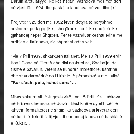
Darulhilafetulaliyye. Në ket institut, vazhdova mësimet deri
në vjeshtën 1924 dhe pastaj u ktheheva në vendlindje.”
Prej vitit 1925 deri me 1932 kryen detyra te ndryshme
arsimore, pedagogjike , shoqërore – politike dhe juridike
gjithandej nëpër Shqipëri. Për të vazhduar kështu edhe me
ardhjen e italianeve, siç shprehet edhe vet:
“Me 7 Prill 1939, shkarkuen italianët. Me 13 Prill 1939 erdh
Konti Çiano në Tiranë dhe disi deklaroi se, Shqipnija, do
t’ishte e pavarun, vetëm se kunorën mbretnore, ushtrinë
dhe xhandarmërinë do t’i kishte të përbashkëta me Italinë.
“Kur s’asht pula, hahet sorra”…
Mbas shkatrrimit të Jugosllavisë, me 15 Prill 1941, shkova
në Prizren dhe mora në dorzim Bashkinë e qytetit, për të
kthyem formalitetet në shqip, ku vazhdova si kryetar deri
në fund të Tetorit t’atij vjeti dhe mandej ktheva në bashkinë
e Kuksit…