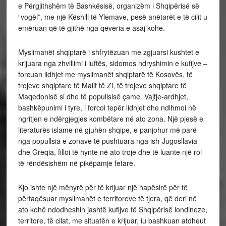
e Përgjithshëm të Bashkësisë, organizëm i Shqipërisë së
“vogël”, me një Këshill të Ylemave, pesë anëtarët e të cilit u
emëruan që të gjithë nga qeveria e asaj kohe.
Myslimanët shqiptarë i shfrytëzuan me zgjuarsi kushtet e
krijuara nga zhvillimi i luftës, sidomos ndryshimin e kufijve –
forcuan lidhjet me myslimanët shqiptarë të Kosovës, të
trojeve shqiptare të Malit të Zi, të trojeve shqiptare të
Maqedonisë si dhe të popullsisë çame. Vajtje-ardhjet,
bashkëpunimi i tyre, i forcoi tepër lidhjet dhe ndihmoi në
ngritjen e ndërgjegjes kombëtare në ato zona. Një pjesë e
literaturës islame në gjuhën shqipe, e panjohur më parë
nga popullsia e zonave të pushtuara nga ish-Jugosllavia
dhe Greqia, filloi të hynte në ato troje dhe të luante një rol
të rëndësishëm në pikëpamje fetare.
Kjo ishte një mënyrë për të krijuar një hapësirë për të
përfaqësuar myslimanët e territoreve të tjera, që deri në
ato kohë ndodheshin jashtë kufijve të Shqipërisë londineze,
territore, të cilat, me situatën e krijuar, iu bashkuan atdheut