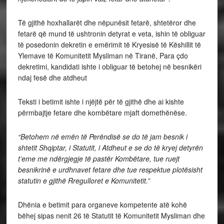
Të gjithë hoxhallarët dhe nëpunësit fetarë, shtetëror dhe
fetarë që mund të ushtronin detyrat e veta, ishin të obliguar
të posedonin dekretin e emërimit të Kryesisë të Këshillit të
Ylemave të Komunitetit Mysliman në Tiranë, Para çdo
dekretimi, kandidati ishte i obliguar të betohej në besnikëri
ndaj fesë dhe atdheut
Teksti i betimit ishte i njëjtë për të gjithë dhe ai kishte
përmbajtje fetare dhe kombëtare mjaft domethënëse.
“Betohem në emën të Perëndisë se do të jam besnik i
shtetit Shqiptar, i Statutit, i Atdheut e se do të kryej detyrën
t’eme me ndërgjegje të pastër Kombëtare, tue ruejt
besnikrinë e urdhnavet fetare dhe tue respektue plotësisht
statutin e gjithë Rregulloret e Komunitetit.”
Dhënia e betimit para organeve kompetente atë kohë
bëhej sipas nenit 26 të Statutit të Komunitetit Mysliman dhe