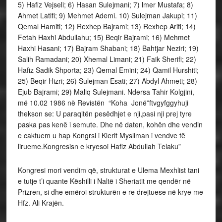
5) Hafiz Vejseli; 6) Hasan Sulejmani; 7) lmer Mustafa; 8)
Ahmet Latifi; 9) Mehmet Ademi. 10) Sulejman Jakupi; 11)
Qemal Hamiti; 12) Rexhep Bajrami; 13) Rexhep Arifi; 14)
Fetah Haxhi Abdullahu; 15) Beqir Bajrami; 16) Mehmet
Haxhi Hasani; 17) Bajram Shabani; 18) Bahtjar Neziri; 19)
Salih Ramadani; 20) Xhemal Limani; 21) Faik Sherifi; 22)
Hafiz Sadik Shporta; 23) Qemal Emini; 24) Qamil Hurshiti;
25) Beqir Hizri; 26) Sulejman Esati; 27) Abdyl Ahmeti; 28)
Ejub Bajrami; 29) Maliq Sulejmani. Ndersa Tahir Kolgjini,
më 10.02 1986 në Revistën “Koha Jonë”ftvgyfggyhuji
thekson se: U paraqitën pesëdhjet e nji,pasi nji prej tyre
paska pas kenë i semute. Dhe në daten, kohën dhe vendin
e caktuem u hap Kongrsi i Klerit Mysliman i vendve të
lirueme.Kongresisn e kryesoi Hafiz Abdullah Telaku”
Kongresi mori vendim që, strukturat e Ulema Mexhlist tani
e tutje t’i quante Këshilli i Naltë i Sheriatit me qendër në
Prizren, si dhe emëroi strukturën e re drejtuese në krye me
Hfz. Ali Krajën.