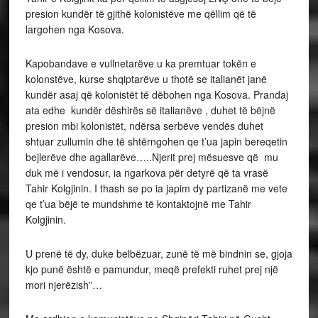
presion kundër të gjithë kolonistëve me qëllim që të
largohen nga Kosova.
Kapobandave e vullnetarëve u ka premtuar tokën e
kolonstëve, kurse shqiptarëve u thotë se italianët janë
kundër asaj që kolonistët të dëbohen nga Kosova. Prandaj
ata edhe kundër dëshirës së italianëve , duhet të bëjnë
presion mbi kolonistët, ndërsa serbëve vendës duhet
shtuar zullumin dhe të shtërngohen qe t’ua japin bereqetin
bejlerëve dhe agallarëve…..Njerit prej mësuesve që mu
duk më i vendosur, ia ngarkova për detyrë që ta vrasë
Tahir Kolgjinin. I thash se po ia japim dy partizanë me vete
qe t’ua bëjë te mundshme të kontaktojnë me Tahir
Kolgjinin.
U prenë të dy, duke belbëzuar, zunë të më bindnin se, gjoja
kjo punë është e pamundur, meqë prefekti ruhet prej një
mori njerëzish”…