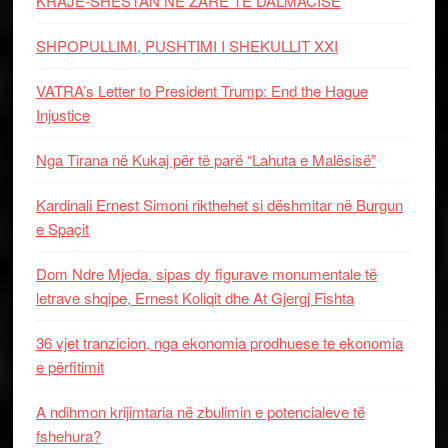
KRAJË-SHESTAN NË ZARË TË DALMACISË
SHPOPULLIMI, PUSHTIMI I SHEKULLIT XXI
VATRA’s Letter to President Trump: End the Hague
Injustice
Nga Tirana në Kukaj për të parë “Lahuta e Malësisë”
Kardinali Ernest Simoni rikthehet si dëshmitar në Burgun
e Spaçit
Dom Ndre Mjeda, sipas dy figurave monumentale të
letrave shqipe, Ernest Koliqit dhe At Gjergj Fishta
36 vjet tranzicion, nga ekonomia prodhuese te ekonomia
e përfitimit
A ndihmon krijimtaria në zbulimin e potencialeve të
fshehura?