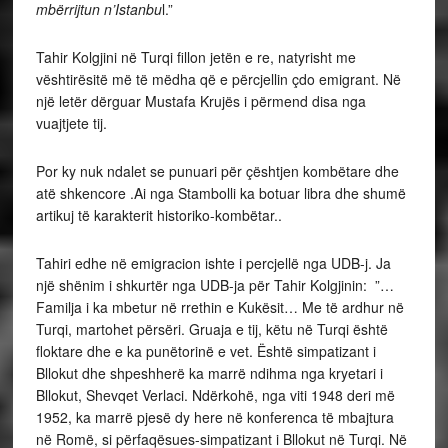
mbërrijtun n’Istanbu
l.”
Tahir Kolgjini në Turqi fillon jetën e re, natyrisht me
vështirësitë më të mëdha që e përcjellin çdo emigrant. Në
një letër dërguar Mustafa Krujës i përmend disa nga
vuajtjete tij.
Por ky nuk ndalet se punuari për çështjen kombëtare dhe
atë shkencore .Ai nga Stambolli ka botuar libra dhe shumë
artikuj të karakterit historiko-kombëtar..
Tahiri edhe në emigracion ishte i percjellë nga UDB-j. Ja
një shënim i shkurtër nga UDB-ja për Tahir Kolgjinin: ”…
Familja i ka mbetur në rrethin e Kukësit… Me të ardhur në
Turqi, martohet përsëri. Gruaja e tij, këtu në Turqi është
floktare dhe e ka punëtorinë e vet. Është simpatizant i
Bllokut dhe shpeshherë ka marrë ndihma nga kryetari i
Bllokut, Shevqet Verlaci. Ndërkohë, nga viti 1948 deri më
1952, ka marrë pjesë dy here në konferenca të mbajtura
në Romë, si përfaqësues-simpatizant i Bllokut në Turqi. Në