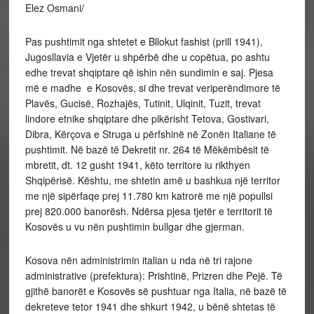
Elez Osmani/
Pas pushtimit nga shtetet e Bllokut fashist (prill 1941),
Jugosllavia e Vjetër u shpërbë dhe u copëtua, po ashtu
edhe trevat shqiptare që ishin nën sundimin e saj. Pjesa
më e madhe e Kosovës, si dhe trevat veriperëndimore të
Plavës, Gucisë, Rozhajës, Tutinit, Ulqinit, Tuzit, trevat
lindore etnike shqiptare dhe pikërisht Tetova, Gostivari,
Dibra, Kërçova e Struga u përfshinë në Zonën Italiane të
pushtimit. Në bazë të Dekretit nr. 264 të Mëkëmbësit të
mbretit, dt. 12 gusht 1941, këto territore iu rikthyen
Shqipërisë. Kështu, me shtetin amë u bashkua një territor
me një sipërfaqe prej 11.780 km katrorë me një popullsi
prej 820.000 banorësh. Ndërsa pjesa tjetër e territorit të
Kosovës u vu nën pushtimin bullgar dhe gjerman.
Kosova nën administrimin italian u nda në tri rajone
administrative (prefektura): Prishtinë, Prizren dhe Pejë. Të
gjithë banorët e Kosovës së pushtuar nga Italia, në bazë të
dekreteve tetor 1941 dhe shkurt 1942, u bënë shtetas të