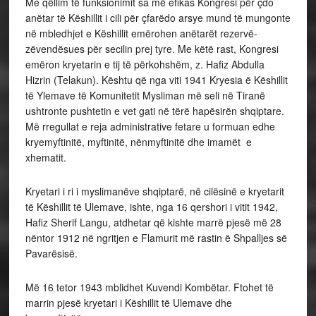
Me qëllim të funksionimit sa më efikas Kongresi për çdo
anëtar të Këshillit i cili për çfarëdo arsye mund të mungonte
në mbledhjet e Këshillit emërohen anëtarët rezervë-
zëvendësues për secilin prej tyre. Me këtë rast, Kongresi
emëron kryetarin e tij të përkohshëm, z. Hafiz Abdulla
Hizrin (Telakun). Kështu që nga viti 1941 Kryesia ë Këshillit
të Ylemave të Komunitetit Mysliman më seli në Tiranë
ushtronte pushtetin e vet gati në tërë hapësirën shqiptare.
Më rregullat e reja administrative fetare u formuan edhe
kryemyftinitë, myftinitë, nënmyftinitë dhe imamët e
xhematit.
Kryetari i ri i myslimanëve shqiptarë, në cilësinë e kryetarit
të Këshillit të Ulemave, ishte, nga 16 qershori i vitit 1942,
Hafiz Sherif Langu, atdhetar që kishte marrë pjesë më 28
nëntor 1912 në ngritjen e Flamurit më rastin ë Shpalljes së
Pavarësisë.
Më 16 tetor 1943 mblidhet Kuvendi Kombëtar. Ftohet të
marrin pjesë kryetari i Këshillit të Ulemave dhe