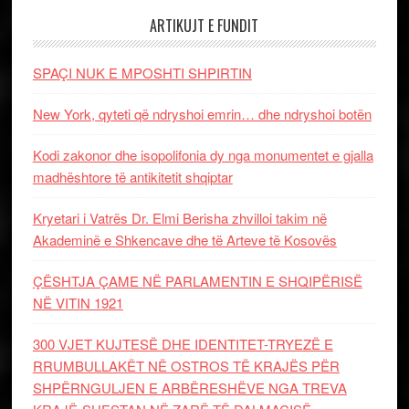
ARTIKUJT E FUNDIT
SPAÇI NUK E MPOSHTI SHPIRTIN
New York, qyteti që ndryshoi emrin… dhe ndryshoi botën
Kodi zakonor dhe isopolifonia dy nga monumentet e gjalla
madhështore të antikitetit shqiptar
Kryetari i Vatrës Dr. Elmi Berisha zhvilloi takim në
Akademinë e Shkencave dhe të Arteve të Kosovës
ÇËSHTJA ÇAME NË PARLAMENTIN E SHQIPËRISË
NË VITIN 1921
300 VJET KUJTESË DHE IDENTITET-TRYEZË E
RRUMBULLAKËT NË OSTROS TË KRAJËS PËR
SHPËRNGULJEN E ARBËRESHËVE NGA TREVA