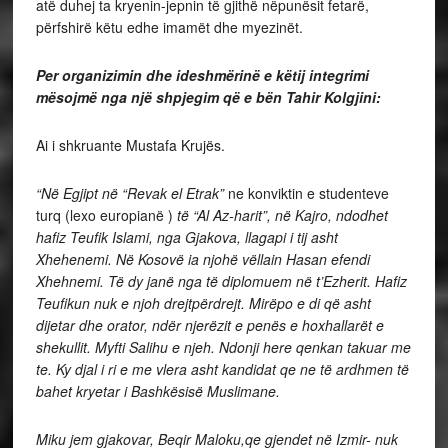
atë duhej ta kryenin-jepnin të gjithë nëpunësit fetarë,
përfshirë këtu edhe imamët dhe myezinët.
Per organizimin dhe ideshmërinë e këtij integrimi
mësojmë nga një shpjegim që e bën Tahir Kolgjini:
Ai i shkruante Mustafa Krujës.
“Në Egjipt në “Revak el Etrak”
ne konviktin e studenteve
turq (lexo europianë )
të “Al Az-harit”, në Kajro, ndodhet
hafiz Teufik Islami
, nga Gjakova, llagapi i tij asht
Xhehenemi. Në Kosovë ia njohë vëllain Hasan efendi
Xhehnemi. Të dy janë nga të diplomuem në t’Ezherit. Hafiz
Teufikun nuk e njoh drejtpërdrejt. Mirëpo e di që asht
dijetar dhe orator, ndër njerëzit e penës e hoxhallarët e
shekullit. Myfti Salihu e njeh. Ndonji here qenkan takuar me
te. Ky djal i ri e me vlera asht kandidat qe ne të ardhmen të
bahet kryetar i Bashkësisë Muslimane.
Miku jem gjakovar, Beqir Maloku
,qe gjendet në Izmir- nuk