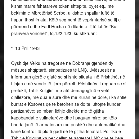
kishin marrë fshatarëve tokën shtëpitë, pyjet etj., me
bekimin e Mbretërisë Serbe, u kishte shpallur luftë të
hapur, thoshin ata. Këtë segment të veprimtarisë se tij e
përmend edhe Fadl Hoxha në ditarin e tij të luftës “Kur
pranvera vonohet”, fq.122-123, ku shkruan:
“ 13 Prill 1943
Qysh dje Velku na tregoi se në Dobranjë gjenden dy
mësues shqiptarë, simpatizues të LNÇ…Mësuesit na
informuan gjerë e gjatë se si ishte situata në Prishtinë, në
Lipjan e në vende të tjera përreth Prishtinës. Treguan se si
prefekti, Tahir Kolgjini, me atë demagogjinë e vetë
djallëzore, me dua e sure dhe me Kuran në dorë, i ka shtie
burrat e Kosovës që të betohen se do të luftojnë kundër
partizanëve; se mban lidhje direkte me të gjitha
kapobandat e vullnetarëve dhe i paguan mire; se këto
banda janë të armatosura me pushkë dhe automatikë dhe
kanë kontroll të plotë gadi në të gjitha fshatrat. Politika e
Tahir e Kolgjinit ka për qëllim të asgjësoj LNÇ dhe te bëjë