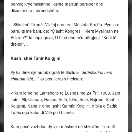
përveç kryeministrinë, kishte marrun përsipër dhe
dikasterin e mbrendshëm.
-Shkoj në Tiranë. Vizitoj dhe uroj Mustafa Krujën. Pyetja e
parë, qi më bani, qe: “Ç’asht Kongresi i Klerit Mysliman në
Prizren?” Ia shpjegova; U bind dhe m’u përgjegj: “Keni të
drejtë!”…
Kush ishte Tahir Kolgjini
Ky ka lënë një autobiografi të titulluar
“Jetëshkrimi i em
shkurtimisht…”
ku pos tjerash thekson:
-“Kam lemë në Lamshejtë të Lusnës më 24 Prill 1903. Jam
i biri i Ali, Osman, Hasan, Sulë, Idris, Sulë, Bajram, Shahin
Kolgjinit. Nana e eme, asht Qamile Kolgjini, e bija e Sadik
Totës nga katundi Vilë po i Lumës.
Kam pasë vazhdue dy vjet mësimet në shkollën fillore të