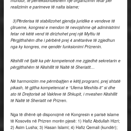
mundur, të perfeksionueshëm një organizimin fetar për
realizimin e parimeve të nalta islame;
3)Përderisa të stabilizohet gjendja juridike e vendeve të
çlirueme, kongresi e mendon të nevojshme që administrimi
fetar në këtë vend të dirizhohet prej një Myftiu të
Përgjithshëm dhe i përbërë prej 4 anëtarëve të zgjedhun
nga ky kongres, me qendër funksionimi Prizrenin.
Këshilli në fjalë ka për kompetencë me zgjedhë sekretarin e
përgjithshëm të Këshillit të Naltë të Sheriatit…
Në harmonizim me përmbajtjen e këtij programi, prej shtatë
pikash, të gjitha kompetencat e “Ulema Mexhlis-it” si dhe
ato të Drejtorisë së Vakfeve të Shkupit, i mveshen Këshillit
të Naltë të Sheriatit në Prizren
.
Nga të dhënë që disponojmë në Kongresin e parisë islame
të Kosovës në Prizren morën pjesë: 1) Hafiz Abdullah Hizri;
2) Asim Lusha; 3) Hasan Islami; 4) Hafiz Qemali (kundër);