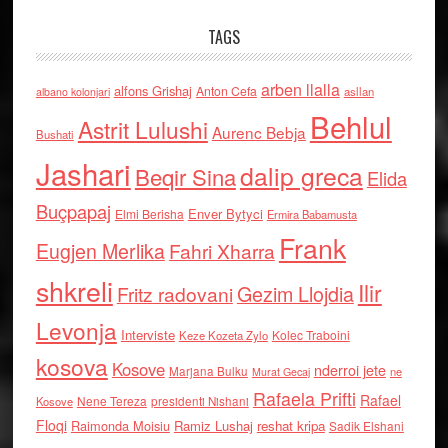
TAGS
arben llalla
alfons Grishaj
Anton Cefa
asllan
albano kolonjari
Behlul
Astrit Lulushi
Aurenc Bebja
Bushati
Jashari
dalip greca
Beqir Sina
Elida
Buçpapaj
Enver Bytyci
Elmi Berisha
Ermira Babamusta
Frank
Eugjen Merlika
Fahri Xharra
shkreli
Ilir
Gezim Llojdia
Fritz radovani
Levonja
Interviste
Kolec Traboini
Keze Kozeta Zylo
kosova
Kosove
nderroi jete
Marjana Bulku
ne
Murat Gecaj
Rafaela Prifti
Rafael
Nene Tereza
Kosove
presidenti Nishani
Floqi
Raimonda Moisiu
Ramiz Lushaj
reshat kripa
Sadik Elshani