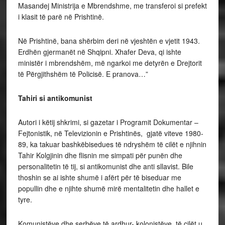
Masandej Ministrija e Mbrendshme, me transferoi si prefekt
i klasit të parë në Prishtinë.
Në Prishtinë, bana shërbim deri në vjeshtën e vjetit 1943.
Erdhën gjermanët në Shqipni. Xhafer Deva, qi ishte
ministër i mbrendshëm, më ngarkoi me detyrën e Drejtorit
të Përgjithshëm të Policisë. E pranova…”
Tahiri si antikomunist
Autori i këtij shkrimi, si gazetar i Programit Dokumentar –
Fejtonistik, në Televizionin e Prishtinës, gjatë viteve 1980-
89, ka takuar bashkëbisedues të ndryshëm të cilët e njihnin
Tahir Kolgjinin dhe flisnin me simpati për punën dhe
personalitetin të tij, si antikomunist dhe anti sllavist. Bile
thoshin se ai ishte shumë i afërt për të biseduar me
popullin dhe e njihte shumë mirë mentalitetin dhe hallet e
tyre.
Komunistëve dhe serbëve të ardhur- kolonistëve, të cilët u