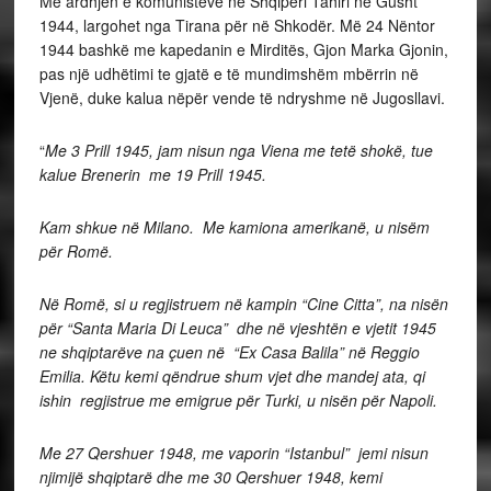
Me ardhjen e komunistëve ne Shqipëri Tahiri në Gusht
1944, largohet nga Tirana për në Shkodër. Më 24 Nëntor
1944 bashkë me kapedanin e Mirditës, Gjon Marka Gjonin,
pas një udhëtimi te gjatë e të mundimshëm mbërrin në
Vjenë, duke kalua nëpër vende të ndryshme në Jugosllavi.
“
Me 3 Prill 1945, jam nisun nga Viena me tetë shokë, tue
kalue Brenerin me 19 Prill 1945.
Kam shkue në Milano. Me kamiona amerikanë, u nisëm
për Romë.
Në Romë, si u regjistruem në kampin “Cine Citta”, na nisën
për “Santa Maria Di Leuca” dhe në vjeshtën e vjetit 1945
ne shqiptarëve na çuen në “Ex Casa Balila” në Reggio
Emilia. Këtu kemi qëndrue shum vjet dhe mandej ata, qi
ishin regjistrue me emigrue për Turki, u nisën për Napoli.
Me 27 Qershuer 1948, me vaporin “Istanbul” jemi nisun
njimijë shqiptarë dhe me 30 Qershuer 1948, kemi