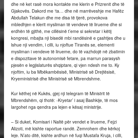
dhe në ket rasë mora kontakte me klerin e Prizrenit dhe të
Gjakovës. Dakord me ‘ta… dhe në marrëveshje me Hafëz
Abdullah Telakun dhe me disa të tjerë, provokova
mbledhjen e klerit mysliman të vendeve të lirueme dhe si
erdhën të gjithë, me cillësinë t’eme si sekretar i këtij
kongresi, mbajta nji bisedë mbi randësinë e çashtjes dhe u
lshue nji vendim, i cilli, iu njoftue Tiranës se, elementi
mysliman i vendeve të lirueme, do të vazhdojë në zbatimin
e dispozitave të autonomisë fetare, pa marrun parasysh
pjesën e legjislaturës shqiptare, qi vjen ndesh me to. Ky
njoftim, iu ba Mbëkambësisë, Ministrisë së Drejtësisë,
Kryeministrisë dhe Ministrisë së Mbrendshme.
Kur këthej në Kukës, gjej nji telegram të Ministrit të
Mbrendshëm, qi thotë: -Kryetar’ i asaj Bashkije, të mos
largohet nga qendra pa lejen e kësaj ministrije.
– Si duket, Komisari i Naltë për vendet e lirueme, Fejzi
Alizoti, më kishte raportue randë. Zemrohem dhe kërkoj
leje. N’ato ditë, kishte ardhun në fuqi Mustafa Kruja, i cilli,