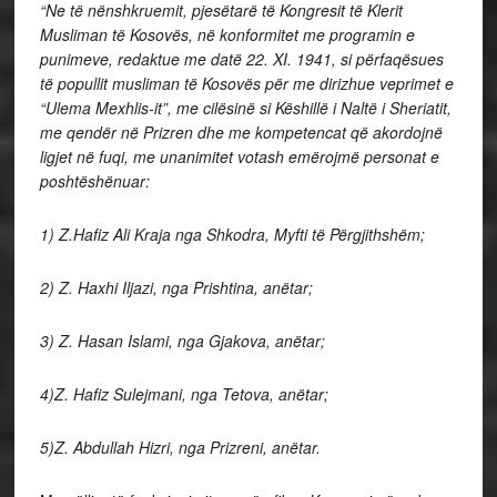
“Ne të nënshkruemit, pjesëtarë të Kongresit të Klerit
Musliman të Kosovës, në konformitet me programin e
punimeve, redaktue me datë 22. XI. 1941, si përfaqësues
të popullit musliman të Kosovës për me dirizhue veprimet e
“Ulema Mexhlis-it”, me cilësinë si Këshillë i Naltë i Sheriatit,
me qendër në Prizren dhe me kompetencat që akordojnë
ligjet në fuqi, me unanimitet votash emërojmë personat e
poshtëshënuar:
1) Z.Hafiz Ali Kraja nga Shkodra, Myfti të Përgjithshëm;
2) Z. Haxhi Iljazi, nga Prishtina, anëtar;
3) Z. Hasan Islami, nga Gjakova, anëtar;
4)Z. Hafiz Sulejmani, nga Tetova, anëtar;
5)Z. Abdullah Hizri, nga Prizreni, anëtar.