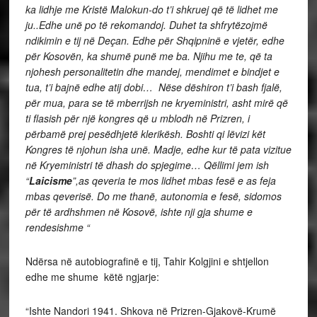
ka lidhje me Kristë Malokun-do t’i shkruej që të lidhet me
ju..Edhe unë po të rekomandoj. Duhet ta shfrytëzojmë
ndikimin e tij në Deçan. Edhe për Shqipninë e vjetër, edhe
për Kosovën, ka shumë punë me ba. Njihu me te, që ta
njohesh personalitetin dhe mandej, mendimet e bindjet e
tua, t’i bajnë edhe atij dobi… Nëse dëshiron t’i bash fjalë,
për mua, para se të mberrijsh ne kryeministri, asht mirë që
ti flasish për një kongres që u mblodh në Prizren, i
përbamë prej pesëdhjetë klerikësh. Boshti qi lëvizi kët
Kongres të njohun isha unë. Madje, edhe kur të pata vizitue
në Kryeministri të dhash do spjegime… Qëllimi jem ish
“
Laicisme
”,as qeveria te mos lidhet mbas fesë e as feja
mbas qeverisë. Do me thanë, autonomia e fesë, sidomos
për të ardhshmen në Kosovë, ishte nji gja shume e
rendesishme “
Ndërsa në autobiografinë e tij, Tahir Kolgjini e shtjellon
edhe me shume këtë ngjarje:
“Ishte Nandori 1941. Shkova në Prizren-Gjakovë-Krumë