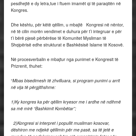
pesdhejtë e dy letra,tue i ftuem imamët qi të paraqitën në
Kongres.
Dhe kështu, për këtë qëllim, u mbajtë Kongresi në nëntor,
në të cilin morën vendimet e duhura për t’i integruar e për
t’i bërë pjesë përbërëse të Komunitet Mysliman të
Shqipërisë edhe strukturat e Bashkësisë Islame të Kosovë.
Në procesverbalin e mbajtur nga punimet e Kongresit të
Prizrenit, thuhet:
“
Mbas bisedimesh të zhvilluara, si program punimi u arrit
në vija të përgjithshme:
1)Ky kongres ka për qëllim kryesor me i ardhe në ndihmë
sa më mirë “Bashkimit Kombëtar”;
2)Kongresi si interpret i popullit musliman kosovar,
dëshiron me ndjekë qëllimin për me pasë, sa të jetë e