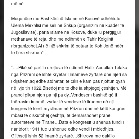
mëmë.
Meqenëse me Bashkësinë Islame në Kosovë udhëhiqte
Ulema Mexhlisi me seli në Shkup (organizim në kuadër të
Jugosllavisë), paria islame në Kosovë, duke iu përgjigjur
rrethanave të reja, dhe me ndihmën e Tahir Kolgjinit
riorganizohet.Ai në një shkrim të botuar te Koh Jonë ndër
te tjera shkruan”
“….Pikë së pari iu drejtova të ndiemit Hafiz Abdullah Telaku
nga Prizreni që ishte kryetar i imameve zyrtarë dhe njeri sa
i dijshëm,aq edhe atdhetar, te cilin e kam pas njoftun qysh
në vje tin 1922.Bisedoj me te dhe ia shpjegoj çeshtjen. Më
pranoi pikpamjen pa nji pa dy..Vendosem bashkë që ti
thërrasim imamët zyrtar të vendeve të lirueme në nji
kongres të klerit mysliman në Prizren dhe në këtë kongres,
mbasi të diskutohej çështja, të demarshohet pranë
autoriteteve në Tiranë…Data e kongresit u shënua fundi i
nantdorit 1941 tue u shenue edhe vendi i mbledhjes.
Gjithsejt ishin 52 imamë zyrtarë…Shkrova me daktilo