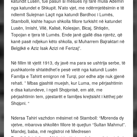
katundit Lusën, tue pasun si mësues nji farë mulla Ademin
nga katundet e Shkupit. N’ato vjet, me ndërmjetësimin e të
ndiemit Sulejman Laçit nga katundi Bardhoc i Lumës,
Stambolli, kishte hapun shkolla fillore turkisht në katundet
Lusën, Imisht, Vilë, Kalisë, Kolesjan, Bicaj, Shtiqën,
Topojan e tjera të Lumës. Ende janë gjallë disa njerëz, që
kanë pasë ndjekun këto shkolla, si Muharrem Bajraktari në
Belgjikë e Aziz Isak Azizi në Ferizaj”.
Në fillim të vjetit 1913, dy javë ma para se ushtrija serbe, të
pushkatonte shtatëdhet’e pesë vetë nga katundi Lusën
Familja e Tahirit emigron në Turqi, por edhe atje nuk gjenë
rehati. ” Mbas gjashtë muejsh, kur Luma, me përjashtimin
e disa katundeve, i ngeli Shqipnisë, em atë, me
përjashtimin tem, pjestarët e familjes krejtsisht i këthej për
Shqipni. “
Ndersa Tahiri vazhdon mësimet në Stamboll: “Mbrenda dy
vjetve, mbarova shkollën fillore të quejtun “Sultan Mahmut”.
Mandej, baba, më regjistroi në Medresen