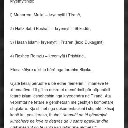
kryemyftinjtë:
l) Muharrem Mullaj – kryemyfti i Tiranë,
2) Hafiz Sabri Bushati – kryemyfti i Shkodër;
3) Hasan Islami- kryemyfti i Prizren,(lexo Dukagjinit)
4) Rexhep Remziu – kryemyfti i Prishtinë..
Ftesa këtyre u ishte bërë nga Ibrahim Biçaku.
Gjatë kësaj përudhe u bë edhe riemërimi i imamëve të
xhematëve. Të gjitha dekretet e emërimit për nëpunësit
fetarë islam lëshoheshin nga kryeqendra në Tiranë. Ata
veprimtarinë fetare e gërshetuan më çështjen kombëtare
shqiptare. Kjo shihet nga dokumentacioni i shumtë i kësaj
kohë ku, pos tjerash, thuhej:
“Imamët do të qëndrojnë
kurdoherë në krye të detyrës që u është ngarkuar dhe
njëkohësisht do të japin vaiz fetar dhe atdhetar”
.