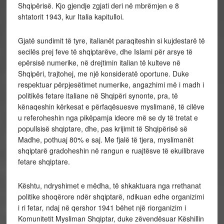
Shqipërisë. Kjo gjendje zgjati deri në mbrëmjen e 8
shtatorit 1943, kur Italia kapitulloi.
Gjatë sundimit të tyre, italianët paraqiteshin si kujdestarë të
secilës prej feve të shqiptarëve, dhe Islami për arsye të
epërsisë numerike, në drejtimin italian të kulteve në
Shqipëri, trajtohej, me një konsideratë oportune. Duke
respektuar përpjesëtimet numerike, angazhimi më i madh i
politikës fetare italiane në Shqipëri synonte, pra, të
kënaqeshin kërkesat e përfaqësuesve myslimanë, të cilëve
u referoheshin nga pikëpamja ideore më se dy të tretat e
popullsisë shqiptare, dhe, pas krijimit të Shqipërisë së
Madhe, pothuaj 80% e saj. Me fjalë të tjera, myslimanët
shqiptarë gradoheshin në rangun e ruajtësve të ekuilibrave
fetare shqiptare.
Kështu, ndryshimet e mëdha, të shkaktuara nga rrethanat
politike shoqërore ndër shqiptarë, ndikuan edhe organizimi
i ri fetar
,
ndaj
në qershor 1941 bëhet një riorganizim i
Komunitetit Mysliman Shqiptar, duke zëvendësuar Këshillin