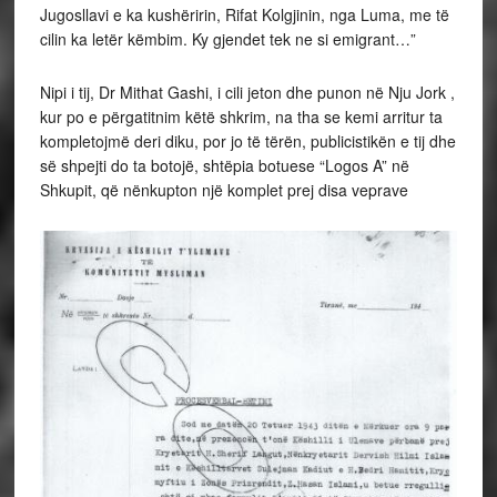
Jugosllavi e ka kushëririn, Rifat Kolgjinin, nga Luma, me të
cilin ka letër këmbim. Ky gjendet tek ne si emigrant…”
Nipi i tij, Dr Mithat Gashi, i cili jeton dhe punon në Nju Jork ,
kur po e përgatitnim këtë shkrim, na tha se kemi arritur ta
kompletojmë deri diku, por jo të tërën, publicistikën e tij dhe
së shpejti do ta botojë, shtëpia botuese “Logos A” në
Shkupit, që nënkupton një komplet prej disa veprave