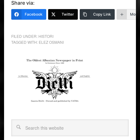
Share via:
Facebook
Twitter
Copy Link
More
FILED UNDER:
HISTORI
TAGGED WITH:
ELEZ OSMANI