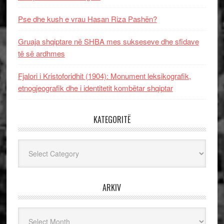
Pse dhe kush e vrau Hasan Riza Pashën?
Gruaja shqiptare në SHBA mes sukseseve dhe sfidave
të së ardhmes
Fjalori i Kristoforidhit (1904): Monument leksikografik,
etnogjeografik dhe i identitetit kombëtar shqiptar
KATEGORITË
Kategoritë
ARKIV
Arkiv