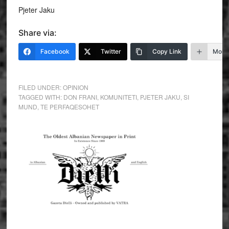
Pjeter Jaku
Share via:
Facebook
Twitter
Copy Link
More
FILED UNDER:
OPINION
TAGGED WITH:
DON FRANI
,
KOMUNITETI
,
PJETER JAKU
,
SI
MUND
,
TE PERFAQESOHET