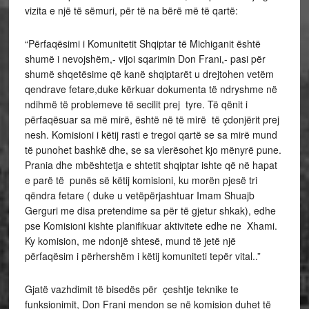
vizita e një të sëmuri, për të na bërë më të qartë:
“Përfaqësimi i Komunitetit Shqiptar të Michiganit është
shumë i nevojshëm,- vijoi sqarimin Don Frani,- pasi për
shumë shqetësime që kanë shqiptarët u drejtohen vetëm
qendrave fetare,duke kërkuar dokumenta të ndryshme në
ndihmë të problemeve të secilit prej tyre. Të qënit i
përfaqësuar sa më mirë, është në të mirë të çdonjërit prej
nesh. Komisioni i këtij rasti e tregoi qartë se sa mirë mund
të punohet bashkë dhe, se sa vlerësohet kjo mënyrë pune.
Prania dhe mbështetja e shtetit shqiptar ishte që në hapat
e parë të punës së këtij komisioni, ku morën pjesë tri
qëndra fetare ( duke u vetëpërjashtuar Imam Shuajb
Gerguri me disa pretendime sa për të gjetur shkak), edhe
pse Komisioni kishte planifikuar aktivitete edhe ne Xhami.
Ky komision, me ndonjë shtesë, mund të jetë një
përfaqësim i përhershëm i këtij komuniteti tepër vital..”
Gjatë vazhdimit të bisedës për çeshtje teknike te
funksionimit, Don Frani mendon se në komision duhet të