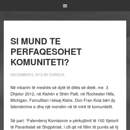
SI MUND TE
PERFAQESOHET
KOMUNITETI?
DECEMBER 6, 2012
BY
DGRECA
Në mbarim të meshës së dytë të ditës së dielë, me 3
Dhjetor 2012, në Kishën e Shën Palit, në Rochester Hills,
Michigan, Famullitari i kësaj Kishe, Don Fran Kola bëri dy
falenderime e dha një mendim në të mirë të komunitetit.
Së pari: “Falenderoj Komisionin e përkujtimit të 100 Vjetorit
të Pavarësisë së Shqipërisë, i cili që në fillim të punës së tij