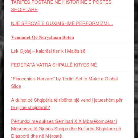
TARIFËS POSTARE NË HISTORINË E POSTËS
SHQIPTARE
NJË SPROVË E GUXIMSHME PERFORMIZMI…
𝐕𝐞𝐧𝐝𝐢𝐦𝐞𝐭 𝐐𝐞̈ 𝐍𝐝𝐫𝐲𝐬𝐡𝐮𝐚𝐧 𝐁𝐨𝐭𝐞̈𝐧
Lek Gjolaj – kalorësi fisnik i Malësisë
FEDERATA VATRA SHPALLË KRYESINË
“Pinocchio’s Harvard” by Tertini Set to Make a Global
Slice
A duhet që Shqipëria të ribëhet një vend i jetueshëm për
të gjithë shqiptarët?
Përfundoi me sukses Seminari XIX Mbarëkombëtar i
Mësuesve të Gjuhës Shqipe dhe Kulturës Shqiptare në
Diasporë dhe në Mërgatë