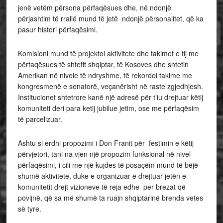
jenë vetëm përsona përfaqësues dhe, në ndonjë
përjashtim të rrallë mund të jetë ndonjë përsonalitet, që ka
pasur histori përfaqësimi.
Komisioni mund të projektoi aktivitete dhe takimet e tij me
përfaqësues të shtetit shqiptar, të Kosoves dhe shtetin
Amerikan në nivele të ndryshme, të rekordoi takime me
kongresmenë e senatorë, veçanërisht në raste zgjedhjesh.
Institucionet shtetrore kanë një adresë për t’iu drejtuar këtij
komuniteti deri para ketij jubilue jetim, ose me përfaqësim
të parcelizuar.
Ashtu si erdhi propozimi i Don Franit për festimin e këtij
përvjetori, tani na vjen një propozim funksional në nivel
përfaqësimi, i cili me një kujdes të posaçëm mund të bëjë
shumë aktivitete, duke e organizuar e drejtuar jetën e
komunitetit drejt vizioneve të reja edhe per brezat që
povijnë, që sa më shumë ta ruajn shqiptarinë brenda vetes
së tyre.