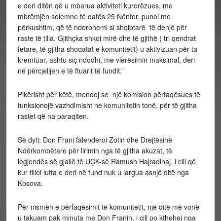
e deri ditën që u mbarua aktiviteti kurorëzues, me
mbrëmjën solemne të datës 25 Nëntor, punoi me
përkushtim, që të nderohemi si shqiptarë të denjë për
raste të tilla. Gjithçka shkoi mirë dhe të gjithë ( tri qendrat
fetare, të gjitha shoqatat e komunitetit) u aktivizuan për ta
kremtuar, ashtu siç ndodhi, me vlerësimin maksimal, deri
në përcjelljen e të ftuarit të fundit.”
Pikërisht për këtë, mendoj se një komision përfaqësues të
funksionojë vazhdimisht ne komunitetin tonë, për të gjitha
rastet që na paraqiten.
Së dyti: Don Frani falenderoi Zotin dhe Drejtësinë
Ndërkombëtare për lirimin nga të gjitha akuzat, të
legjendës së gjallë të UÇK-së Ramush Hajradinaj, i cili që
kur filloi lufta e deri në fund nuk u largua asnjë ditë nga
Kosova.
Për nismën e përfaqësimit të komunitetit, një ditë më vonë
u takuam pak minuta me Don Franin, i cili po kthehej nga