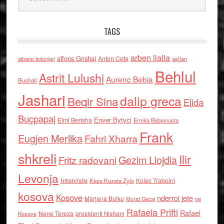
TAGS
arben llalla
alfons Grishaj
Anton Cefa
asllan
albano kolonjari
Behlul
Astrit Lulushi
Aurenc Bebja
Bushati
Jashari
dalip greca
Beqir Sina
Elida
Buçpapaj
Enver Bytyci
Elmi Berisha
Ermira Babamusta
Frank
Eugjen Merlika
Fahri Xharra
shkreli
Ilir
Gezim Llojdia
Fritz radovani
Levonja
Interviste
Kolec Traboini
Keze Kozeta Zylo
kosova
Kosove
nderroi jete
Marjana Bulku
ne
Murat Gecaj
Rafaela Prifti
Rafael
Nene Tereza
Kosove
presidenti Nishani