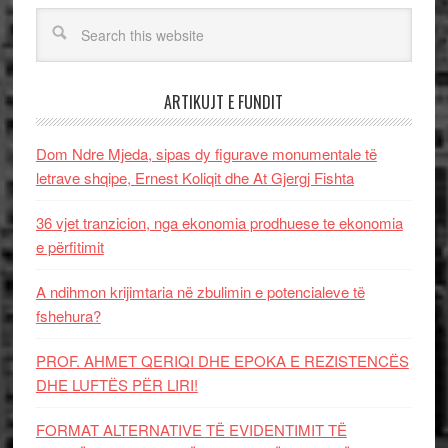
ARTIKUJT E FUNDIT
Dom Ndre Mjeda, sipas dy figurave monumentale të
letrave shqipe, Ernest Koliqit dhe At Gjergj Fishta
36 vjet tranzicion, nga ekonomia prodhuese te ekonomia
e përfitimit
A ndihmon krijimtaria në zbulimin e potencialeve të
fshehura?
PROF. AHMET QERIQI DHE EPOKA E REZISTENCЁS
DHE LUFTЁS PЁR LIRI!
FORMAT ALTERNATIVE TË EVIDENTIMIT TË