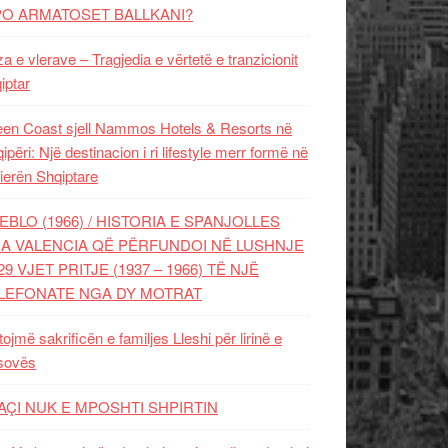
PO ARMATOSET BALLKANI?
za e vlerave – Tragjedia e vërtetë e tranzicionit
iptar
en Coast sjell Nammos Hotels & Resorts në
ipëri: Një destinacion i ri lifestyle merr formë në
ierën Shqiptare
EBLO (1966) / HISTORIA E SPANJOLLES
A VALENCIA QË PËRFUNDOI NË LUSHNJE
29 VJET PRITJE (1937 – 1966) TË NJË
LEFONATE NGA DY MOTRAT
tojmë sakrificën e familjes Lleshi për lirinë e
sovës
AÇI NUK E MPOSHTI SHPIRTIN