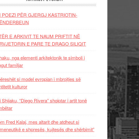
I POEZI PËR GJERGJ KASTRIOTIN-
ËNDERBEUN
TËR E ARKIVIT TE NAUM PRIFTIT NË
RVJETORIN E PARE TE DRAGO SILIQIT
aku, nga elementi arkitektonik te simboli i
ngut familjar
ëreshët si model evropian i mbrojtjes së
titetit kulturor
i Shijaku, “Diego Rivera” shqiptar i artit tonë
mbëtar
m Fred Kalaj, mes altarit dhe atdheut si
meneutikë e shpresës, kujtesës dhe shërbimit”