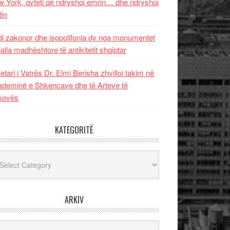
 York, qyteti që ndryshoi emrin… dhe ndryshoi
ën
i zakonor dhe isopolifonia dy nga monumentet
jalla madhështore të antikitetit shqiptar
etari i Vatrës Dr. Elmi Berisha zhvilloi takim në
deminë e Shkencave dhe të Arteve të
sovës
KATEGORITË
egoritë
ARKIV
iv