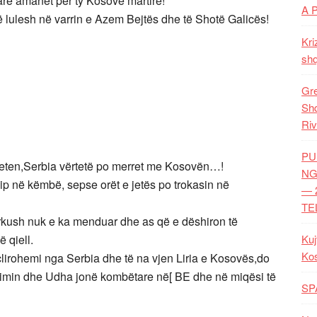
are amanet për ty Kosovë martire!
A 
të lulesh në varrin e Azem Bejtës dhe të Shotë Galicës!
Kri
shq
Gre
Shq
Riv
PU
veten,Serbia vërtetë po merret me Kosovën…!
NG
ip në këmbë, sepse orët e jetës po trokasin në
— 
TE
erkush nuk e ka menduar dhe as që e dëshiron të
 qiell.
Kuj
Ko
lirohemi nga Serbia dhe të na vjen Liria e Kosovës,do
imin dhe Udha jonë kombëtare në[ BE dhe në miqësi të
SP