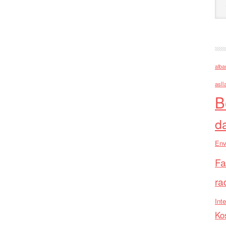
alba
asll
B
d
Env
Fa
ra
Inte
Ko