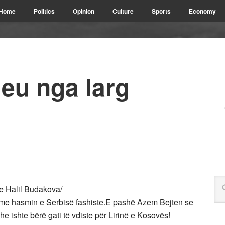
Home
Politics
Opinion
Culture
Sports
Economy
heu nga larg
dhe Halil Budakova/
r me hasmin e Serbisë fashiste.E pashë Azem Bejten se
he ishte bërë gati të vdiste për Lirinë e Kosovës!