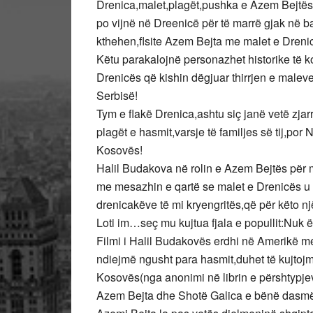
Drenica,malet,plagët,pushka e Azem Bejtës!Ej
po vijnë në Dreenicë për të marrë gjak në ba
kthehen,flsite Azem Bejta me malet e Dreni
Këtu parakalojnë personazhet historike të k
Drenicës që kishin dëgjuar thirrjen e maleve
Serbisë!
Tym e flakë Drenica,ashtu siç janë vetë zja
plagët e hasmit,varsje të familjes së tij,por
Kosovës!
Halil Budakova në rolin e Azem Bejtës për m
me mesazhin e qartë se malet e Drenicës u bë
drenicakëve të mi kryengritës,që për këto n
Loti im…seç mu kujtua fjala e popullit:Nuk 
Filmi i Halil Budakovës erdhi në Amerikë 
ndiejmë ngusht para hasmit,duhet të kujtojm
Kosovës(nga anonimi në librin e përshtypje
Azem Bejta dhe Shotë Galica e bënë dasmë