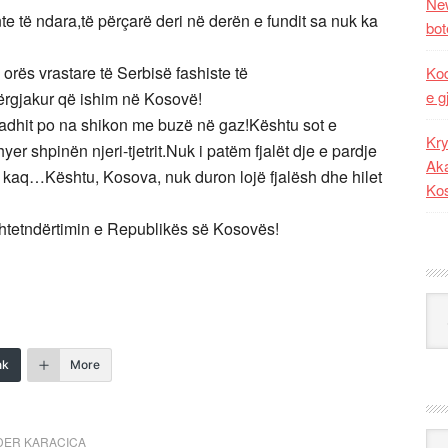
New
nte të ndara,të përçarë deri në derën e fundit sa nuk ka
bot
orës vrastare të Serbisë fashiste të
Kod
e g
përgjakur që ishim në Kosovë!
radhit po na shikon me buzë në gaz!Kështu sot e
Kry
er shpinën njeri-tjetrit.Nuk i patëm fjalët dje e pardje
Aka
m kaq…Kështu, Kosova, nuk duron lojë fjalësh dhe hilet
Ko
 shtetndërtimin e Republikës së Kosovës!
Kat
nk
More
Ark
DER KARACICA