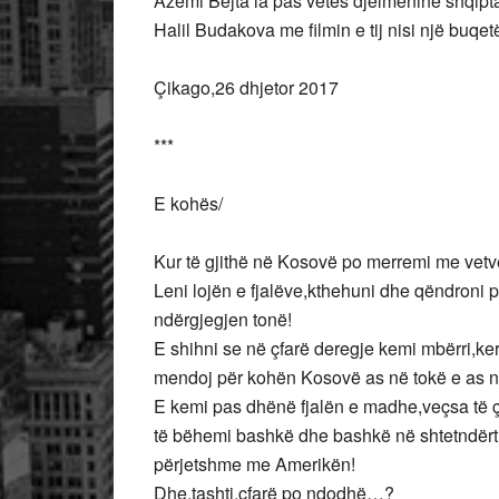
Azemi Bejta la pas vetës djelmeninë shqipt
Halil Budakova me filmin e tij nisi një buqe
Çikago,26 dhjetor 2017
***
E kohës/
Kur të gjithë në Kosovë po merremi me vet
Leni lojën e fjalëve,kthehuni dhe qëndroni p
ndërgjegjen tonë!
E shihni se në çfarë deregje kemi mbërri,k
mendoj për kohën Kosovë as në tokë e as në
E kemi pas dhënë fjalën e madhe,veçsa të ç
të bëhemi bashkë dhe bashkë në shtetndërt
përjetshme me Amerikën!
Dhe,tashti,çfarë po ndodhë…?