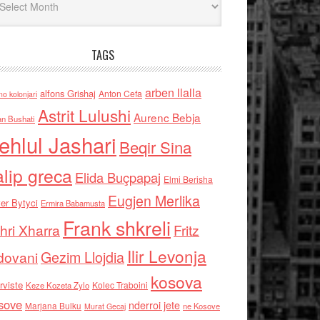
TAGS
arben llalla
alfons Grishaj
Anton Cefa
no kolonjari
Astrit Lulushi
Aurenc Bebja
an Bushati
ehlul Jashari
Beqir Sina
alip greca
Elida Buçpapaj
Elmi Berisha
Eugjen Merlika
er Bytyci
Ermira Babamusta
Frank shkreli
hri Xharra
Fritz
Ilir Levonja
Gezim Llojdia
dovani
kosova
rviste
Kolec Traboini
Keze Kozeta Zylo
sove
nderroi jete
Marjana Bulku
ne Kosove
Murat Gecaj