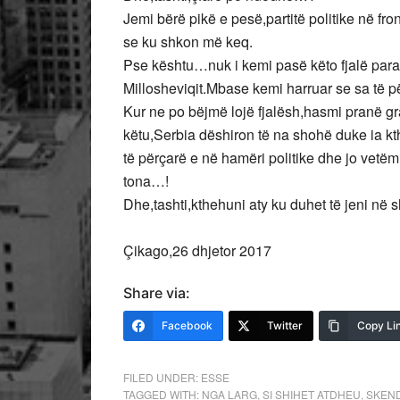
Jemi bërë pikë e pesë,partitë politike në fro
se ku shkon më keq.
Pse kështu…nuk i kemi pasë këto fjalë para 
Millosheviqit.Mbase kemi harruar se sa të 
Kur ne po bëjmë lojë fjalësh,hasmi pranë g
këtu,Serbia dëshiron të na shohë duke ia kthy
të përçarë e në hamëri politike dhe jo vetë
tona…!
Dhe,tashti,kthehuni aty ku duhet të jeni në
Çikago,26 dhjetor 2017
Share via:
Facebook
Twitter
Copy Li
FILED UNDER:
ESSE
TAGGED WITH:
NGA LARG
,
SI SHIHET ATDHEU
,
SKEN