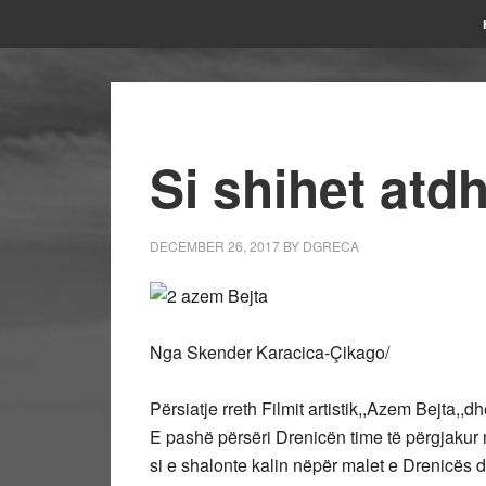
Si shihet atd
DECEMBER 26, 2017
BY
DGRECA
Nga Skender Karacica-Çikago/
Përsiatje rreth Filmit artistik,,Azem Bejta,,
E pashë përsëri Drenicën time të përgjaku
si e shalonte kalin nëpër malet e Drenicës d