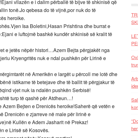
ani vllazën e i dalim përballë të bijve të shkinisë që
llin tonë.Jo qebesa do të vijnë,por nuk do të
TR
cës heroike.
SK
ohës.Vjen Isa Boletini,Hasan Prishtina dhe burrat e
:Ejani e luftojmë bashkë kundër shkinisë së kralit të
LE
PE
rret e jetës nëpër histori…Azem Bejta përgjakët nga
Oxh
 Njeriu Kryengritës nuk e ndal pushkën për Lirinë e
tru
ërgimtarët në Amerikën e largët u përcoll me lotë dhe
Arb
në istikame të betejave dhe të ballit të përgjakur të
iden
jëqind vjet nuk ia ndalën pushkën Serbisë!
është turp të qashë për Atdheun…!
Sal
me Azem Bejten e Drenicës heroike!Saherë që vetën e
ko
ë Drenicën e zjarreve në male për lirinë e
“Do
ve)në Kullën e Adem Jasharit në Prekaz!
her
n e Lirisë së Kosovës.