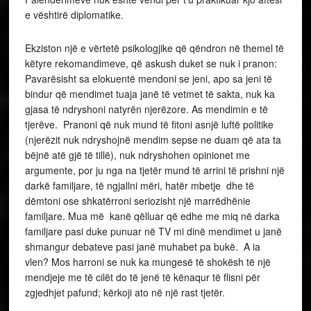
e vështirë diplomatike.
Ekziston një e vërtetë psikologjike që qëndron në themel të
këtyre rekomandimeve, që askush duket se nuk i pranon:
Pavarësisht sa elokuentë mendoni se jeni, apo sa jeni të
bindur që mendimet tuaja janë të vetmet të sakta, nuk ka
gjasa të ndryshoni natyrën njerëzore. As mendimin e të
tjerëve. Pranoni që nuk mund të fitoni asnjë luftë politike
(njerëzit nuk ndryshojnë mendim sepse ne duam që ata ta
bëjnë atë gjë të tillë), nuk ndryshohen opinionet me
argumente, por ju nga na tjetër mund të arrini të prishni një
darkë familjare, të ngjallni mëri, hatër mbetje dhe të
dëmtoni ose shkatërroni seriozisht një marrëdhënie
familjare. Mua më kanë qëlluar që edhe me miq në darka
familjare pasi duke punuar në TV mi dinë mendimet u janë
shmangur debateve pasi janë muhabet pa bukë. A ia
vlen? Mos harroni se nuk ka mungesë të shokësh të një
mendjeje me të cilët do të jenë të kënaqur të flisni për
zgjedhjet pafund; kërkoji ato në një rast tjetër.