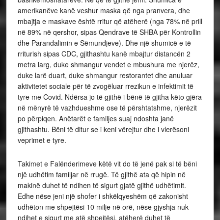
amerikanëve kanë veshur maska ​​që nga pranvera, dhe
mbajtja e maskave është rritur që atëherë (nga 78% në prill
në 89% në qershor, sipas Qendrave të SHBA për Kontrollin
dhe Parandalimin e Sëmundjeve). Dhe një shumicë e të
rriturish sipas CDC, gjithashtu kanë mbajtur distancën 2
metra larg, duke shmangur vendet e mbushura me njerëz,
duke larë duart, duke shmangur restorantet dhe anuluar
aktivitetet sociale për të zvogëluar rrezikun e infektimit të
tyre me Covid. Ndërsa jo të gjithë i bënë të gjitha këto gjëra
në mënyrë të vazhdueshme ose të përshtatshme, njerëzit
po përpiqen. Anëtarët e familjes suaj ndoshta janë
gjithashtu. Bëni të ditur se i keni vërejtur dhe i vlerësoni
veprimet e tyre.
Takimet e Falënderimeve këtë vit do të jenë pak si të bëni
një udhëtim familjar në rrugë. Të gjithë ata që hipin në
makinë duhet të ndihen të sigurt gjatë gjithë udhëtimit.
Edhe nëse jeni një shofer i shkëlqyeshëm që zakonisht
udhëton me shpejtësi 10 milje në orë, nëse gjyshja nuk
ndihet e sigurt me atë shpejtësi, atëherë duhet të