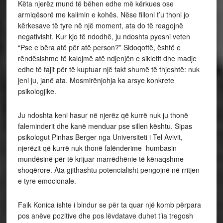
Këta njerëz mund të bëhen edhe më kërkues ose
armiqësorë me kalimin e kohës. Nëse filloni t’u thoni jo
kërkesave të tyre në një moment, ata do të reagojnë
negativisht. Kur kjo të ndodhë, ju ndoshta pyesni veten
“Pse e bëra atë për atë person?” Sidoqoftë, është e
rëndësishme të kalojmë atë ndjenjën e sikletit dhe madje
edhe të fajit për të kuptuar një fakt shumë të thjeshtë: nuk
jeni ju, janë ata. Mosmirënjohja ka arsye konkrete
psikologjike.
Ju ndoshta keni hasur në njerëz që kurrë nuk ju thonë
faleminderit dhe kanë menduar pse sillen kështu. Sipas
psikologut Pinhas Berger nga Universiteti i Tel Avivit,
njerëzit që kurrë nuk thonë falënderime humbasin
mundësinë për të krijuar marrëdhënie të kënaqshme
shoqërore. Ata gjithashtu potencialisht pengojnë në rritjen
e tyre emocionale.
Faik Konica ishte i bindur se për ta quar një komb përpara
pos anëve pozitive dhe pos lëvdatave duhet t’ia tregosh