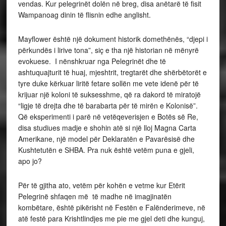
vendas. Kur pelegrinët dolën në breg, disa anëtarë të fisit
Wampanoag dinin të flisnin edhe anglisht.
Mayflower është një dokument historik domethënës, “djepi i
përkundës i lirive tona”, siç e tha një historian në mënyrë
evokuese. I nënshkruar nga Pelegrinët dhe të
ashtuquajturit të huaj, mjeshtrit, tregtarët dhe shërbëtorët e
tyre duke kërkuar liritë fetare sollën me vete idenë për të
krijuar një koloni të suksesshme, që ra dakord të miratojë
“ligje të drejta dhe të barabarta për të mirën e Kolonisë”.
Që eksperimenti i parë në vetëqeverisjen e Botës së Re,
disa studiues madje e shohin atë si një lloj Magna Carta
Amerikane, një model për Deklaratën e Pavarësisë dhe
Kushtetutën e SHBA. Pra nuk është vetëm puna e gjeli,
apo jo?
Për të gjitha ato, vetëm për kohën e vetme kur Etërit
Pelegrinë shfaqen më të madhe në imagjinatën
kombëtare, është pikërisht në Festën e Falënderimeve, në
atë festë para Krishtlindjes me pie me gjel deti dhe kunguj,