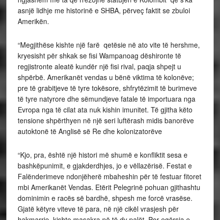
asnjë lidhje me historinë e SHBA, përveç faktit se zbuloi
Amerikën.
“Megjithëse kishte një farë qetësie në ato vite të hershme,
kryesisht për shkak se fisi Wampanoag dëshironte të
regjistronte aleatë kundër një fisi rival, paqja shpejt u
shpërbë. Amerikanët vendas u bënë viktima të kolonëve;
pre të grabitjeve të tyre tokësore, shfrytëzimit të burimeve
të tyre natyrore dhe sëmundjeve fatale të importuara nga
Evropa nga të cilat ata nuk kishin imunitet. Të gjitha këto
tensione shpërthyen në një seri luftërash midis banorëve
autoktonë të Anglisë së Re dhe kolonizatorëve
“Kjo, pra, është një histori më shumë e konfliktit sesa e
bashkëpunimit, e gjakderdhjes, jo e vëllazërisë. Festat e
Falënderimeve ndonjëherë mbaheshin për të festuar fitoret
mbi Amerikanët Vendas. Etërit Pelegrinë pohuan gjithashtu
dominimin e racës së bardhë, shpesh me forcë vrasëse.
Gjatë këtyre viteve të para, në një cikël vrasjesh për
hakmarrje, kishte masakra në të dy palët. Por egërsia e