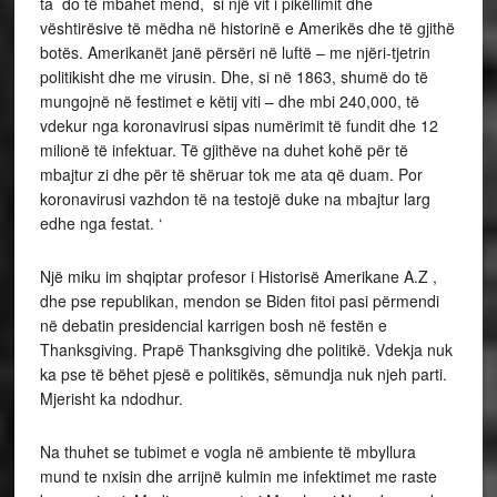
ta do të mbahet mend, si një vit i pikëllimit dhe
vështirësive të mëdha në historinë e Amerikës dhe të gjithë
botës. Amerikanët janë përsëri në luftë – me njëri-tjetrin
politikisht dhe me virusin. Dhe, si në 1863, shumë do të
mungojnë në festimet e këtij viti – dhe mbi 240,000, të
vdekur nga koronavirusi sipas numërimit të fundit dhe 12
milionë të infektuar. Të gjithëve na duhet kohë për të
mbajtur zi dhe për të shëruar tok me ata që duam. Por
koronavirusi vazhdon të na testojë duke na mbajtur larg
edhe nga festat. ‘
Një miku im shqiptar profesor i Historisë Amerikane A.Z ,
dhe pse republikan, mendon se Biden fitoi pasi përmendi
në debatin presidencial karrigen bosh në festën e
Thanksgiving. Prapë Thanksgiving dhe politikë. Vdekja nuk
ka pse të bëhet pjesë e politikës, sëmundja nuk njeh parti.
Mjerisht ka ndodhur.
Na thuhet se tubimet e vogla në ambiente të mbyllura
mund te nxisin dhe arrijnë kulmin me infektimet me raste