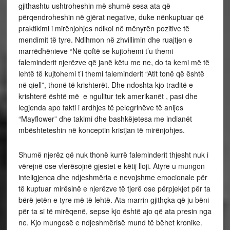
gjithashtu ushtroheshin më shumë sesa ata që
përqendroheshin në gjërat negative, duke nënkuptuar që
praktikimi i mirënjohjes ndikoi në mënyrën pozitive të
mendimit të tyre. Ndihmon në zhvillimin dhe ruajtjen e
marrëdhënieve “Në qoftë se kujtohemi t’u themi
faleminderit njerëzve që janë këtu me ne, do ta kemi më të
lehtë të kujtohemi t’i themi faleminderit “Atit tonë që është
në qiell”, thonë të krishterët. Dhe ndoshta kjo traditë e
krishterë është më e ngulitur tek amerikanët , pasi dhe
legjenda apo fakti i ardhjes të pelegrinëve të anijes
“Mayflower” dhe takimi dhe bashkëjetesa me indianët
mbështeteshin në konceptin kristjan të mirënjohjes.
Shumë njerëz që nuk thonë kurrë faleminderit thjesht nuk i
vërejnë ose vlerësojnë gjestet e këtij lloji. Atyre u mungon
inteligjenca dhe ndjeshmëria e nevojshme emocionale për
të kuptuar mirësinë e njerëzve të tjerë ose përpjekjet për ta
bërë jetën e tyre më të lehtë. Ata marrin gjithçka që ju bëni
për ta si të mirëqenë, sepse kjo është ajo që ata presin nga
ne. Kjo mungesë e ndjeshmërisë mund të bëhet kronike.