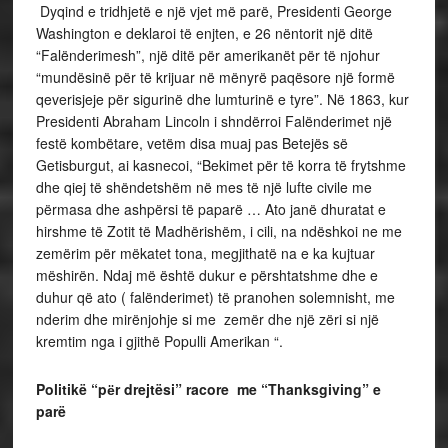
Dyqind e tridhjetë e një vjet më parë, Presidenti George
Washington e deklaroi të enjten, e 26 nëntorit një ditë
“Falënderimesh”, një ditë për amerikanët për të njohur
“mundësinë për të krijuar në mënyrë paqësore një formë
qeverisjeje për sigurinë dhe lumturinë e tyre”. Në 1863, kur
Presidenti Abraham Lincoln i shndërroi Falënderimet një
festë kombëtare, vetëm disa muaj pas Betejës së
Getisburgut, ai kasnecoi, “Bekimet për të korra të frytshme
dhe qiej të shëndetshëm në mes të një lufte civile me
përmasa dhe ashpërsi të paparë … Ato janë dhuratat e
hirshme të Zotit të Madhërishëm, i cili, na ndëshkoi ne me
zemërim për mëkatet tona, megjithatë na e ka kujtuar
mëshirën. Ndaj më është dukur e përshtatshme dhe e
duhur që ato ( falënderimet) të pranohen solemnisht, me
nderim dhe mirënjohje si me zemër dhe një zëri si një
kremtim nga i gjithë Populli Amerikan “.
Politikë “pёr drejtësi” racore me “Thanksgiving” e
parë