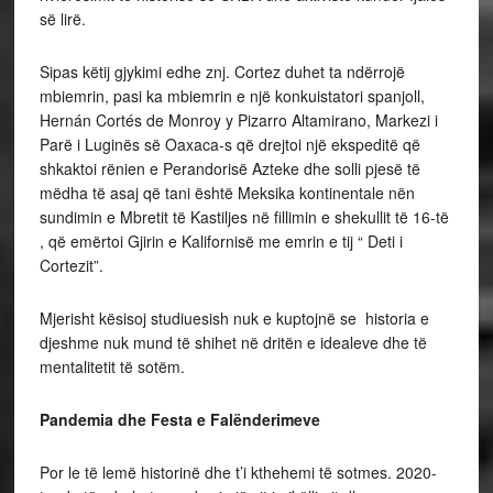
së lirë.
Sipas këtij gjykimi edhe znj. Cortez duhet ta ndërrojë
mbiemrin, pasi ka mbiemrin e një konkuistatori spanjoll,
Hernán Cortés de Monroy y Pizarro Altamirano, Markezi i
Parë i Luginës së Oaxaca-s që drejtoi një ekspeditë që
shkaktoi rënien e Perandorisë Azteke dhe solli pjesë të
mëdha të asaj që tani është Meksika kontinentale nën
sundimin e Mbretit të Kastiljes në fillimin e shekullit të 16-të
, që emërtoi Gjirin e Kalifornisë me emrin e tij “ Deti i
Cortezit”.
Mjerisht kësisoj studiuesish nuk e kuptojnë se historia e
djeshme nuk mund të shihet në dritën e idealeve dhe të
mentalitetit të sotëm.
Pandemia dhe Festa e Falënderimeve
Por le të lemë historinë dhe t’i kthehemi të sotmes. 2020-