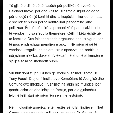
Të gjithë e dimë që të flasësh për politikë në tryezën e
Falënderimeve, por dhe Vitit të Ri është e sigurt që do të
përfundojë në një konflikt dhe fatkeqësisht, kur edhe masat
e shëndetit publik për të kontrolluar pandeminë janë
politizuar. Është më mirë ta pranoni këtë paraprakisht dhe
të vendosni disa rregulla themelore. Qëllimi këtu është që
të kemi një Ditë falënderimesh argëtuese dhe të sigurt; për
të mos e ndryshuar mendjen e askujt. Në mënyrë që të
vendosni rregulla themelore midis njerëzve me profile të
ndryshme rreziku, duke shfrytëzuar më shumë shkencën e
sjelljes sesa të shëndetit publik.
“Ju nuk doni të jeni Grinch që vodhi pushimet,” thotë Dr.
Tony Fauci, Drejtori i Instituteve Kombëtare të Alergjisë dhe
Sëmundjeve Infektive. Pushimet na japin një mundësi për
qëndrueshmëri dhe lidhje në familje, por ato gjithashtu
lejojnë krijimtari në mënyrën se si ne festojmë.
Në mitologjinë amerikane të Festës së Krishtlindjeve, njihet
Grinch një personazh i trilluar i krijuar nga Dr. Seuss. Ai