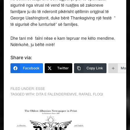
sigurinë nga virusi në vend të ruajtjes së zakoneve
familjare ju do të nderonit pikërisht qëllimin origjinal të
George Uashingtonit, duke bërë Thanksgiving një festë ”
të sigurisë dhe lumturisë” së familjes.
Dhe tani më falni nëse e kam tepruar me këto mendime.
Ndërkohë, ju bëftë mirë!
Share via:
Facebook
Twitter
Copy Link
More
FILED UNDER:
ESSE
TAGGED WITH:
DITA E FALENDERIEMVE
,
RAFAEL FLOQI