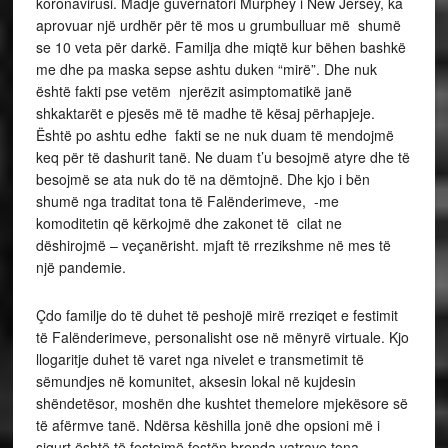
koronavirusi. Madje guvernatori Murphey i New Jersey, ka
aprovuar një urdhër për të mos u grumbulluar më shumë
se 10 veta për darkë. Familja dhe miqtë kur bëhen bashkë
me dhe pa maska ​​sepse ashtu duken “mirë”. Dhe nuk
është fakti pse vetëm njerëzit asimptomatikë janë
shkaktarët e pjesës më të madhe të kësaj përhapjeje.
Është po ashtu edhe fakti se ne nuk duam të mendojmë
keq për të dashurit tanë. Ne duam t’u besojmë atyre dhe të
besojmë se ata nuk do të na dëmtojnë. Dhe kjo i bën
shumë nga traditat tona të Falënderimeve, -me
komoditetin që kërkojmë dhe zakonet të cilat ne
dëshirojmë – veçanërisht. mjaft të rrezikshme në mes të
një pandemie.
Çdo familje do të duhet të peshojë mirë rreziqet e festimit
të Falënderimeve, personalisht ose në mënyrë virtuale. Kjo
llogaritje duhet të varet nga nivelet e transmetimit të
sëmundjes në komunitet, aksesin lokal në kujdesin
shëndetësor, moshën dhe kushtet themelore mjekësore së
të afërmve tanë. Ndërsa këshilla jonë dhe opsioni më i
sigurt është të festojmë festën brenda vatrave tona