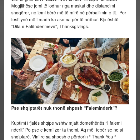
Megjithëse jemi të lodhur nga maskat dhe distancimi
shoqëror, ne jemi bërë më të mirë në përballimin e tij. Por
testi ynë më i madh ka akoma për të ardhur. Kjo është
“Dita e Falënderimeve”, Thanksgivings.
Pse shqiptarët nuk thonë shpesh “Faleminderit”?
Kuptimi i fjalës shqipe wshtw mjaft domethënës “I falemi
nderit” Po pse e kemi zor ta themi. Aq më tepër se ne si
shqiptarë. Vini re sa shpesh e përdorin “ Thank You “