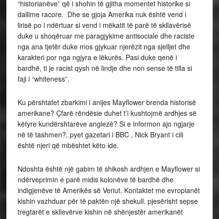
“historianëve” që i shohin të gjitha momentet historike si
dallime racore. Dhe se gjoja Amerika nuk është vend i
lirisë po i ndërtuar si vend i mëkatit të parë të skllavërisë
duke u shoqëruar me paragjykime antisociale dhe raciste
nga ana tjetër duke mos gjykuar njerëzit nga sjelljet dhe
karakteri por nga ngjyra e lëkurës. Pasi duke qenë i
bardhë, ti je racist qysh në lindje dhe non sense të tilla si
faji i “whiteness”.
Ku përshtatet zbarkimi i anijes Mayflower brenda historisë
amerikane? Çfarë rëndësie duhet t’i kushtojmë ardhjes së
këtyre kundërshtarëve anglezë? Si e informon ajo ngjarje
në të tashmen?, pyet gazetari i BBC , Nick Bryant i cili
është njeri që mbështet këto ide.
Ndoshta është një gabim të shikosh ardhjen e Mayflower si
ndërveprimin e parë midis kolonëve të bardhë dhe
indigjenëve të Amerikës së Veriut. Kontaktet me evropianët
kishin vazhduar për të paktën një shekull, pjesërisht sepse
tregtarët e skllevërve kishin në shënjestër amerikanët