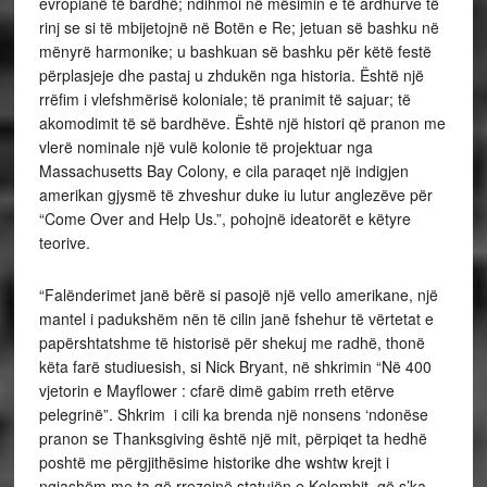
evropianë të bardhë; ndihmoi në mësimin e të ardhurve të
rinj se si të mbijetojnë në Botën e Re; jetuan së bashku në
mënyrë harmonike; u bashkuan së bashku për këtë festë
përplasjeje dhe pastaj u zhdukën nga historia. Është një
rrëfim i vlefshmërisë koloniale; të pranimit të sajuar; të
akomodimit të së bardhëve. Është një histori që pranon me
vlerë nominale një vulë kolonie të projektuar nga
Massachusetts Bay Colony, e cila paraqet një indigjen
amerikan gjysmë të zhveshur duke iu lutur anglezëve për
“Come Over and Help Us.”, pohojnë ideatorët e këtyre
teorive.
“Falënderimet janë bërë si pasojë një vello amerikane, një
mantel i padukshëm nën të cilin janë fshehur të vërtetat e
papërshtatshme të historisë për shekuj me radhë, thonë
këta farë studiuesish, si Nick Bryant, në shkrimin “Në 400
vjetorin e Mayflower : cfarë dimë gabim rreth etërve
pelegrinë”. Shkrim i cili ka brenda një nonsens ‘ndonëse
pranon se Thanksgiving është një mit, përpiqet ta hedhë
poshtë me përgjithësime historike dhe wshtw krejt i
ngjashëm me ta që rrezojnë statujën e Kolombit që s’ka