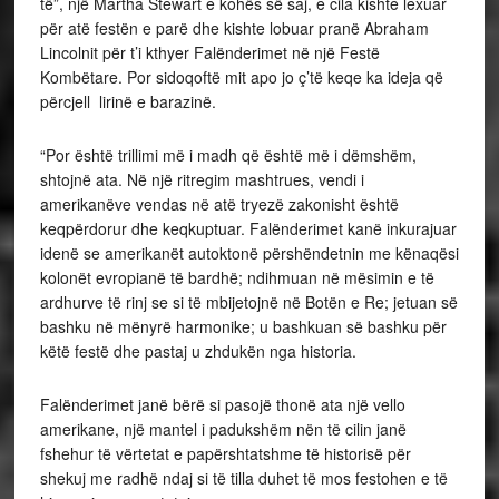
të”, një Martha Stewart e kohës së saj, e cila kishte lexuar
për atë festën e parë dhe kishte lobuar pranë Abraham
Lincolnit për t’i kthyer Falënderimet në një Festë
Kombëtare. Por sidoqoftë mit apo jo ç’të keqe ka ideja që
përcjell lirinë e barazinë.
“Por është trillimi më i madh që është më i dëmshëm,
shtojnë ata. Në një ritregim mashtrues, vendi i
amerikanëve vendas në atë tryezë zakonisht është
keqpërdorur dhe keqkuptuar. Falënderimet kanë inkurajuar
idenë se amerikanët autoktonë përshëndetnin me kënaqësi
kolonët evropianë të bardhë; ndihmuan në mësimin e të
ardhurve të rinj se si të mbijetojnë në Botën e Re; jetuan së
bashku në mënyrë harmonike; u bashkuan së bashku për
këtë festë dhe pastaj u zhdukën nga historia.
Falënderimet janë bërë si pasojë thonë ata një vello
amerikane, një mantel i padukshëm nën të cilin janë
fshehur të vërtetat e papërshtatshme të historisë për
shekuj me radhë ndaj si të tilla duhet të mos festohen e të