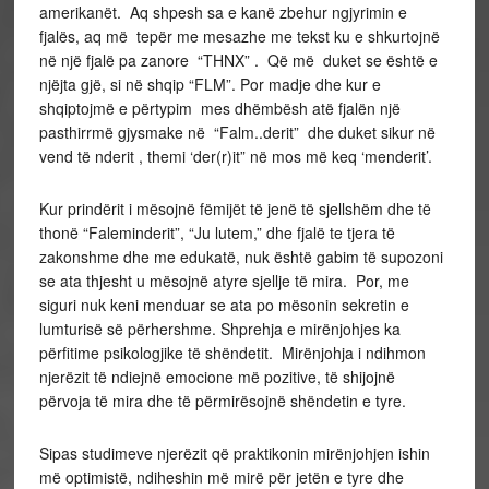
amerikanët. Aq shpesh sa e kanë zbehur ngjyrimin e
fjalës, aq më tepër me mesazhe me tekst ku e shkurtojnë
në një fjalë pa zanore “THNX” . Që më duket se është e
njëjta gjë, si në shqip “FLM”. Por madje dhe kur e
shqiptojmë e përtypim mes dhëmbësh atë fjalën një
pasthirrmë gjysmake në “Falm..derit” dhe duket sikur në
vend të nderit , themi ‘der(r)it” në mos më keq ‘menderit’.
Kur prindërit i mësojnë fëmijët të jenë të sjellshëm dhe të
thonë “Faleminderit”, “Ju lutem,” dhe fjalë te tjera të
zakonshme dhe me edukatë, nuk është gabim të supozoni
se ata thjesht u mësojnë atyre sjellje të mira. Por, me
siguri nuk keni menduar se ata po mësonin sekretin e
lumturisë së përhershme. Shprehja e mirënjohjes ka
përfitime psikologjike të shëndetit. Mirënjohja i ndihmon
njerëzit të ndiejnë emocione më pozitive, të shijojnë
përvoja të mira dhe të përmirësojnë shëndetin e tyre.
Sipas studimeve njerëzit që praktikonin mirënjohjen ishin
më optimistë, ndiheshin më mirë për jetën e tyre dhe