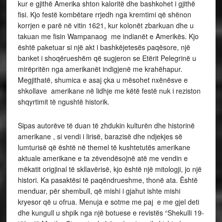
kur e gjithë Amerika shton kaloritë dhe bashkohet i gjithë
fisi. Kjo festë kombëtare rrjedh nga kremtimi që shënon
korrjen e parë në vitin 1621, kur kolonët zbarkuan dhe u
takuan me fisin Wampanaog me indianët e Amerikës. Kjo
është paketuar si një akt i bashkëjetesës paqësore, një
banket i shoqërueshëm që sugjeron se Etërit Pelegrinë u
mirëpritën nga amerikanët indigjenë me krahëhapur.
Megjithatë, shumica e asaj çka u mësohet nxënësve e
shkollave amerikane në lidhje me këtë festë nuk i reziston
shqyrtimit të ngushtë historik.
Sipas autorëve të duan të zhdukin kulturën dhe historinë
amerikane , si vendi i lirisë, barazisë dhe ndjekjes së
lumturisë që është në themel të kushtetutës amerikane
aktuale amerikane e ta zëvendësojnë atë me vendin e
mëkatit origjinal të skllavërisë, kjo është një mitologji, jo një
histori. Ka pasaktësi të paqëndrueshme, thonë ata. Është
menduar, për shembull, që mishi i gjahut ishte mishi
kryesor që u ofrua. Menuja e sotme me paj e me gjel deti
dhe kungull u shpik nga një botuese e revistës “Shekulli 19-