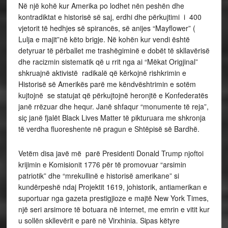
Në një kohë kur Amerika po lodhet nën peshën dhe
kontradiktat e historisë së saj, erdhi dhe përkujtimi i 400
vjetorit të hedhjes së spirancës, së anijes “Mayflower” (
Lulja e majit”në këto brigje. Në kohën kur vendi është
detyruar të përballet me trashëgiminë e dobët të skllavërisë
dhe racizmin sistematik që u rrit nga ai “Mëkat Origjinal”
shkruajnë aktivistë radikalë që kërkojnë rishkrimin e
Historisë së Amerikës parë me këndvështrimin e sotëm
kujtojnë se statujat që përkujtojnë heronjtë e Konfederatës
janë rrëzuar dhe hequr. Janë shfaqur “monumente të reja”,
siç janë fjalët Black Lives Matter të pikturuara me shkronja
të verdha fluoreshente në pragun e Shtëpisë së Bardhë.
Vetëm disa javë më parë Presidenti Donald Trump njoftoi
krijimin e Komisionit 1776 për të promovuar “arsimin
patriotik” dhe “mrekullinë e historisë amerikane” si
kundërpeshë ndaj Projektit 1619, johistorik, antiamerikan e
suportuar nga gazeta prestigjioze e majtë New York Times,
një seri arsimore të botuara në internet, me emrin e vitit kur
u sollën skllevërit e parë në Virxhinia. Sipas këtyre