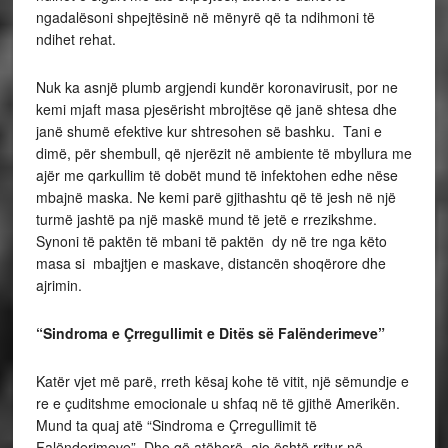
ngadalësoni shpejtësinë në mënyrë që ta ndihmoni të
ndihet rehat.
Nuk ka asnjë plumb argjendi kundër koronavirusit, por ne
kemi mjaft masa pjesërisht mbrojtëse që janë shtesa dhe
janë shumë efektive kur shtresohen së bashku. Tani e
dimë, për shembull, që njerëzit në ambiente të mbyllura me
ajër me qarkullim të dobët mund të infektohen edhe nëse
mbajnë maska. Ne kemi parë gjithashtu që të jesh në një
turmë jashtë pa një maskë mund të jetë e rrezikshme.
Synoni të paktën të mbani të paktën dy në tre nga këto
masa si mbajtjen e maskave, distancën shoqërore dhe
ajrimin.
“Sindroma e Çrregullimit e Ditës së Falënderimeve”
Katër vjet më parë, rreth kësaj kohe të vitit, një sëmundje e
re e çuditshme emocionale u shfaq në të gjithë Amerikën.
Mund ta quaj atë “Sindroma e Çrregullimit të
Falënderimeve”. Dhe që atëherë, ajo është rritur në