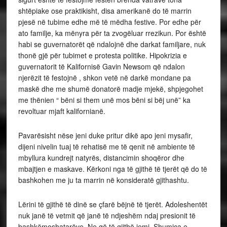
shtëpiake ose praktikisht, disa amerikanë do të marrin
pjesë në tubime edhe më të mëdha festive. Por edhe për
ato familje, ka mënyra për ta zvogëluar rrezikun. Por është
habi se guvernatorët që ndalojnë dhe darkat familjare, nuk
thonë gjë për tubimet e protesta politike. Hipokrizia e
guvernatorit të Kalifornisë Gavin Newsom që ndalon
njerëzit të festojnë , shkon vetë në darkë mondane pa
maskë dhe me shumë donatorë madje mjekë, shpjegohet
me thënien “ bëni si them unë mos bëni si bëj unë” ka
revoltuar mjaft kalifornianë.
Pavarësisht nëse jeni duke pritur dikë apo jeni mysafir,
dijeni nivelin tuaj të rehatisë me të qenit në ambiente të
mbyllura kundrejt natyrës, distancimin shoqëror dhe
mbajtjen e maskave. Kërkoni nga të gjithë të tjerët që do të
bashkohen me ju ta marrin në konsideratë gjithashtu.
Lërini të gjithë të dinë se çfarë bëjnë të tjerët. Adoleshentët
nuk janë të vetmit që janë të ndjeshëm ndaj presionit të
bashkëmoshatarëve. Ne që të gjithë jemi. Shumica e