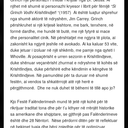
njihet më shumë si personazhi kryesor i librit për fëmijë
“Si
Grinch Vodhi Krishtlindjet
! “(1957) Ai është luajtur shprehur
nga shumë aktorë të ndryshëm, Jim Carrey. Grinch
përshkruhet si një krijesë leshtore, me bark, tenxhere, në
formë dardhe, me hundë të butë, me një fytyrë si mace
dhe personalitet cinik. Në përshtatjet me ngjyra të plota, ai
zakonisht ka ngjyrë jeshile në avokado. Ai ka kaluar 53 vite,
duke jetuar i izoluar në një shkëmb, me pamje nga qyteti i
Whoville. Ai posaçërisht e urren sezonin e Krishtlindjeve,
duke shënuar veçanërisht zhurmat e ndryshme të kohës së
Krishtlindjes, duke përfshirë edhe këndimin e këngëve të
Krishtlindjeve. Në pamundësi për ta duruar më shumë
festën, ai vendos ta shkatërrojë atë një herë e
përgjithmonë. Dhe ne nuk duhet të bëhemi të tillë apo jo?
Kjo Festë Falënderimesh mund të jetë një kohë për të
rikrijuar traditat tona dhe për t’u kthyer në rrënjët historike
sa amerikane dhe shqiptare, se gjithnjë pas Falënderimeve
është dhe 28 Nëntori. Nëse përdorni ditën për të reflektuar
në bekimet tuaja dhe bëni zgjedhje për të optimizuar