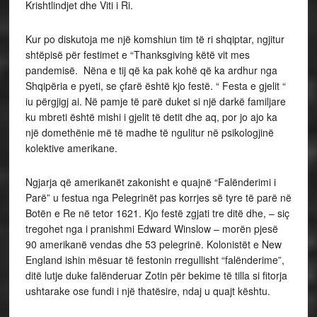
Krishtlindjet dhe Viti i Ri.
Kur po diskutoja me një komshiun tim të ri shqiptar, ngjitur
shtëpisë për festimet e “Thanksgiving këtë vit mes
pandemisë. Nëna e tij që ka pak kohë që ka ardhur nga
Shqipëria e pyeti, se çfarë është kjo festë. “ Festa e gjelit “
iu përgjigj ai. Në pamje të parë duket si një darkë familjare
ku mbreti është mishi i gjelit të detit dhe aq, por jo ajo ka
një domethënie më të madhe të ngulitur në psikologjinë
kolektive amerikane.
Ngjarja që amerikanët zakonisht e quajnë “Falënderimi i
Parë” u festua nga Pelegrinët pas korrjes së tyre të parë në
Botën e Re në tetor 1621. Kjo festë zgjati tre ditë dhe, – siç
tregohet nga i pranishmi Edward Winslow – morën pjesë
90 amerikanë vendas dhe 53 pelegrinë. Kolonistët e New
England ishin mësuar të festonin rregullisht “falënderime”,
ditë lutje duke falënderuar Zotin për bekime të tilla si fitorja
ushtarake ose fundi i një thatësire, ndaj u quajt kështu.