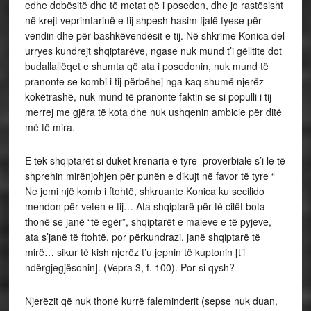
edhe dobësitë dhe të metat që i posedon, dhe jo rastësisht
në krejt veprimtarinë e tij shpesh hasim fjalë fyese për
vendin dhe për bashkëvendësit e tij. Në shkrime Konica del
urryes kundrejt shqiptarëve, ngase nuk mund t’i gëlltite dot
budallallëqet e shumta që ata i posedonin, nuk mund të
pranonte se kombi i tij përbëhej nga kaq shumë njerëz
kokëtrashë, nuk mund të pranonte faktin se si populli i tij
merrej me gjëra të kota dhe nuk ushqenin ambicie për ditë
më të mira.
E tek shqiptarët si duket krenaria e tyre proverbiale s’i le të
shprehin mirënjohjen për punën e dikujt në favor të tyre “
Ne jemi një komb i ftohtë, shkruante Konica ku secilido
mendon për veten e tij… Ata shqiptarë për të cilët bota
thonë se janë “të egër”, shqiptarët e maleve e të pyjeve,
ata s’janë të ftohtë, por përkundrazi, janë shqiptarë të
mirë… sikur të kish njerëz t’u jepnin të kuptonin [t’i
ndërgjegjësonin]. (Vepra 3, f. 100). Por si qysh?
Njerëzit që nuk thonë kurrë faleminderit (sepse nuk duan,