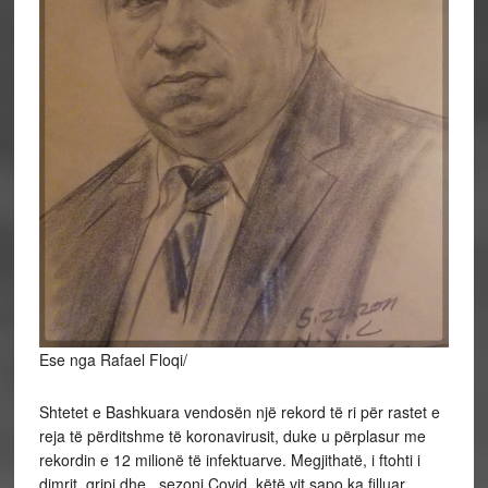
Ese nga Rafael Floqi/
Shtetet e Bashkuara vendosën një rekord të ri për rastet e
reja të përditshme të koronavirusit, duke u përplasur me
rekordin e 12 milionë të infektuarve. Megjithatë, i ftohti i
dimrit, gripi dhe, sezoni Covid, këtë vit sapo ka filluar.