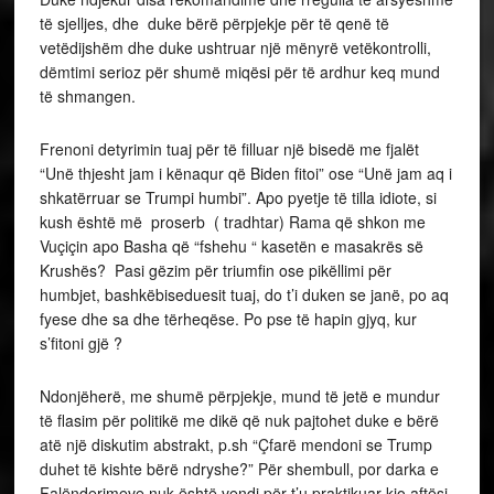
të sjelljes, dhe duke bërë përpjekje për të qenë të
vetëdijshëm dhe duke ushtruar një mënyrë vetëkontrolli,
dëmtimi serioz për shumë miqësi për të ardhur keq mund
të shmangen.
Frenoni detyrimin tuaj për të filluar një bisedë me fjalët
“Unë thjesht jam i kënaqur që Biden fitoi” ose “Unë jam aq i
shkatërruar se Trumpi humbi”. Apo pyetje të tilla idiote, si
kush është më proserb ( tradhtar) Rama që shkon me
Vuçiçin apo Basha që “fshehu “ kasetën e masakrës së
Krushës? Pasi gëzim për triumfin ose pikëllimi për
humbjet, bashkëbiseduesit tuaj, do t’i duken se janë, po aq
fyese dhe sa dhe tërheqëse. Po pse të hapin gjyq, kur
s’fitoni gjë ?
Ndonjëherë, me shumë përpjekje, mund të jetë e mundur
të flasim për politikë me dikë që nuk pajtohet duke e bërë
atë një diskutim abstrakt, p.sh “Çfarë mendoni se Trump
duhet të kishte bërë ndryshe?” Për shembull, por darka e
Falënderimeve nuk është vendi për t’u praktikuar kjo aftësi