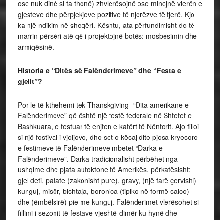
ose nuk dinë si ta thonë) zhvlerësojnë ose minojnë vlerën e
gjesteve dhe përpjekjeve pozitive të njerëzve të tjerë. Kjo
ka një ndikim në shoqëri. Kështu, ata përfundimisht do të
marrin përsëri atë që i projektojnë botës: mosbesimin dhe
armiqësinë.
Historia e “Ditës së Falënderimeve” dhe “Festa e
gjelit”?
Por le të kthehemi tek Thanskgiving- “Dita amerikane e
Falënderimeve” që është një festë federale në Shtetet e
Bashkuara, e festuar të enjten e katërt të Nëntorit. Ajo filloi
si një festival i vjeljeve, dhe sot e kësaj dite pjesa kryesore
e festimeve të Falënderimeve mbetet “Darka e
Falënderimeve”. Darka tradicionalisht përbëhet nga
ushqime dhe pjata autoktone të Amerikës, përkatësisht:
gjel deti, patate (zakonisht pure), gravy, (një farë çervishi)
kunguj, misër, bishtaja, boronica (tipike në formë salce)
dhe (ëmbëlsirë) pie me kunguj. Falënderimet vlerësohet si
fillimi i sezonit të festave vjeshtë-dimër ku hynë dhe