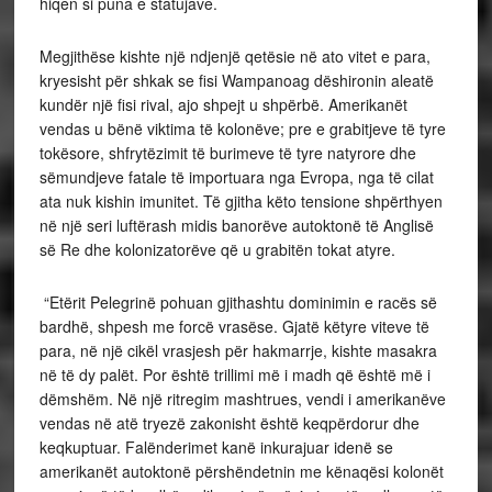
hiqen si puna e statujave.
Megjithëse kishte një ndjenjë qetësie në ato vitet e para,
kryesisht për shkak se fisi Wampanoag dëshironin aleatë
kundër një fisi rival, ajo shpejt u shpërbë. Amerikanët
vendas u bënë viktima të kolonëve; pre e grabitjeve të tyre
tokësore, shfrytëzimit të burimeve të tyre natyrore dhe
sëmundjeve fatale të importuara nga Evropa, nga të cilat
ata nuk kishin imunitet. Të gjitha këto tensione shpërthyen
në një seri luftërash midis banorëve autoktonë të Anglisë
së Re dhe kolonizatorëve që u grabitën tokat atyre.
“Etërit Pelegrinë pohuan gjithashtu dominimin e racës së
bardhë, shpesh me forcë vrasëse. Gjatë këtyre viteve të
para, në një cikël vrasjesh për hakmarrje, kishte masakra
në të dy palët. Por është trillimi më i madh që është më i
dëmshëm. Në një ritregim mashtrues, vendi i amerikanëve
vendas në atë tryezë zakonisht është keqpërdorur dhe
keqkuptuar. Falënderimet kanë inkurajuar idenë se
amerikanët autoktonë përshëndetnin me kënaqësi kolonët