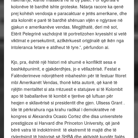
kolonëve të bardhë ishte groteske. Ndarja racore ka qenë
prej kohësh vendosja e paracaktuar e jetës amerikane, dhe
ata kolonët e parë të bardhë shënuan vijën e ngjyrave në
gjakun e amerikanëve vendas. Megjithatë, deri më sot,
Etërit Pelegrinë vazhdojnë të portretizohen kryesisht si vetë
viktimat e persekutimit, azilkërkuesit origjinalë që ikën nga
intoleranca fetare e atdheut të tyre.”, përfundon ai.
Kjo, pra, është një histori më shumë e konfliktit sesa e
bashkëpunimit, e gjakderdhjes, jo e vëllazërisë. Festat e
Falënderimeve ndonjëherë mbaheshin për të festuar fitoret
mbi Amerikanët Vendas, thonë këta autorë, që kanë të
njëjtin mentalitet si ata rrëzuesit e statujave si të Kolombit
apo të baballarëve të kombit e tjerëve që luftuan për
heqjen e skllavërisë si presidentit dhe gjen. Ulisess Grant .
Ide të përkrahura nga krahu radikal i demokratëve në
kongres si Alexandra Ocasio Cortez dhe disa universitete
prestigjioze si Harvard dhe Princeton University, që janë
bërë vatra të indoktrinimit të ekstremit të majtë dhe të
rivlerësimit të historisë së SHBA dhe aktivistë kundër fjalës