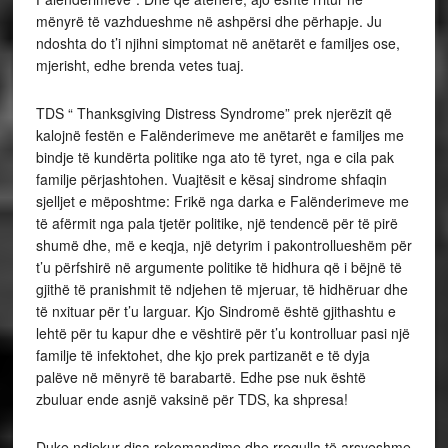
mënyrë të vazhdueshme në ashpërsi dhe përhapje. Ju
ndoshta do t’i njihni simptomat në anëtarët e familjes ose,
mjerisht, edhe brenda vetes tuaj.
TDS “ Thanksgiving Distress Syndrome” prek njerëzit që
kalojnë festën e Falënderimeve me anëtarët e familjes me
bindje të kundërta politike nga ato të tyret, nga e cila pak
familje përjashtohen. Vuajtësit e kësaj sindrome shfaqin
sjelljet e mëposhtme: Frikë nga darka e Falënderimeve me
të afërmit nga pala tjetër politike, një tendencë për të pirë
shumë dhe, më e keqja, një detyrim i pakontrollueshëm për
t’u përfshirë në argumente politike të hidhura që i bëjnë të
gjithë të pranishmit të ndjehen të mjeruar, të hidhëruar dhe
të nxituar për t’u larguar. Kjo Sindromë është gjithashtu e
lehtë për tu kapur dhe e vështirë për t’u kontrolluar pasi një
familje të infektohet, dhe kjo prek partizanët e të dyja
palëve në mënyrë të barabartë. Edhe pse nuk është
zbuluar ende asnjë vaksinë për TDS, ka shpresa!
Duke ndjekur disa rekomandime dhe rregulla të arsyeshme