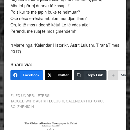
Mbetet përtej duarve të kasapit!”
Po sikur të më japin bukë të helmuar?
Ose nëse errësira mbulon mendjen time?
Oh, le të mos ndodhë këtu! Le të vdes atje!
Perëndi, më ruaj të mos çmendem!”
*(Marrë nga “Kalendar Historik”, Astrit Lulushi, TiranaTimes
2017)
Share via:
Facebook
Twitter
Copy Link
More
FILED UNDER:
LETERSI
TAGGED WITH:
ASTRIT LULUSHI
,
CALENDAR HISTORIC
,
SOLZHENICIN