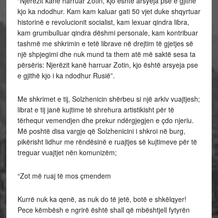
“Njerëzit kanë harruar Zotin, kjo është arsyeja pse e gjithë
kjo ka ndodhur. Kam kam kaluar gati 50 vjet duke shqyrtuar
historinë e revolucionit socialist, kam lexuar qindra libra,
kam grumbulluar qindra dëshmi personale, kam kontribuar
tashmë me shkrimin e tetë librave në drejtim të gjetjes së
një shpjegimi dhe nuk mund ta them atë më saktë sesa ta
përsëris: Njerëzit kanë harruar Zotin, kjo është arsyeja pse
e gjithë kjo i ka ndodhur Rusië”.
Me shkrimet e tij, Solzhenicin shërbeu si një arkiv vuajtjesh;
librat e tij janë kujtime të shrehura artistikisht për të
tërhequr vemendjen dhe prekur ndërgjegjen e çdo njeriu.
Më poshtë disa vargje që Solzhenicini i shkroi në burg,
pikërisht lidhur me rëndësinë e ruajtjes së kujtimeve për të
treguar vuajtjet nën komunizëm;
“Zot më ruaj të mos çmendem
Kurrë nuk ka qenë, as nuk do të jetë, botë e shkëlqyer!
Pece këmbësh e ngrirë është shall që mbështjell fytyrën