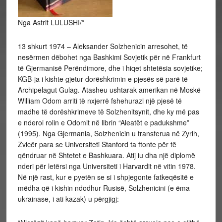
Nga Astrit LULUSHI/*
13 shkurt 1974 – Aleksander Solzhenicin arresohet, të
nesërmen dëbohet nga Bashkimi Sovjetik për në Frankfurt
të Gjermanisë Perëndimore, dhe i hiqet shtetësia sovjetike;
KGB-ja i kishte gjetur dorëshkrimin e pjesës së parë të
Archipelagut Gulag. Atasheu ushtarak amerikan në Moskë
William Odom arriti të nxjerrë fshehurazi një pjesë të
madhe të dorëshkrimeve të Solzhenitsynit, dhe ky më pas
e nderoi rolin e Odomit në librin “Aleatët e padukshme”
(1995). Nga Gjermania, Solzhenicin u transferua në Zyrih,
Zvicër para se Universiteti Stanford ta ftonte për të
qëndruar në Shtetet e Bashkuara. Atij iu dha një diplomë
nderi për letërsi nga Universiteti i Harvardit në vitin 1978.
Në një rast, kur e pyetën se si i shpjegonte fatkeqësitë e
mëdha që i kishin ndodhur Rusisë, Solzhenicini (e ëma
ukrainase, i ati kazak) u përgjigj: