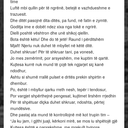
time
Luftë mbi qullin për të ngrënë, betejë e vazhdueshme e
trazuesit.
Dhe ditët pasojnë dita-ditës, pa fund, në fatin e zymtë.
Goditja ime e dobët ndez xixa nga tokë e ngrirë.
Dielli poshtë vështron dhe unë shikoj qiellin.
Bota është këtu! Dhe do të jetë! Raund i përditshëm
Mjaft! Njeriu nuk duhet të mbyllet në këtë ditë.
Duhet shkruar! Për të shkruar tani, pa vonesë,
Jo mes zemërimit, por arsyeshëm, me kuptim të qartë.
Kujtesa kurrë nuk mund të çojë tek ngjarjet siç kanë
ndodhur,
Ashtu si shumë rrallë pulset e dritës prekin shpirtin e
dhembur.
Po, është i mbyllur qarku rreth nesh, tepër i tendosur,
Por vargjet shpërthejnë pengesat, kujtimet lirshëm rrjedhin
Për të shpëtuar diçka duhet shkruar, ndoshta, përtej
mundësive.
Dhe pastaj ata mund të kontrollojnë më kot trupin tim –
“Ja ku jam, i gjithi juaji, kërkoni mirë, se mos iu shpëtojë gjë
Kujtesa është e paprekshme, me mrekulli hyjnore,