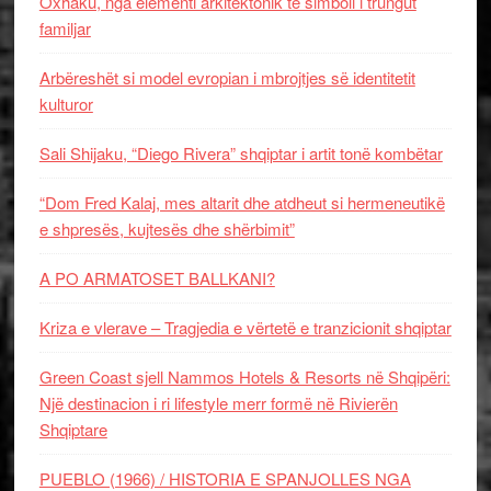
Oxhaku, nga elementi arkitektonik te simboli i trungut
familjar
Arbëreshët si model evropian i mbrojtjes së identitetit
kulturor
Sali Shijaku, “Diego Rivera” shqiptar i artit tonë kombëtar
“Dom Fred Kalaj, mes altarit dhe atdheut si hermeneutikë
e shpresës, kujtesës dhe shërbimit”
A PO ARMATOSET BALLKANI?
Kriza e vlerave – Tragjedia e vërtetë e tranzicionit shqiptar
Green Coast sjell Nammos Hotels & Resorts në Shqipëri:
Një destinacion i ri lifestyle merr formë në Rivierën
Shqiptare
PUEBLO (1966) / HISTORIA E SPANJOLLES NGA