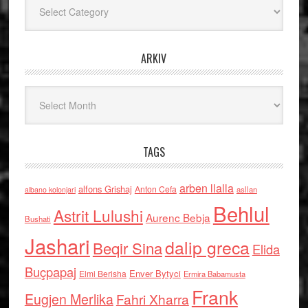
ARKIV
Arkiv
TAGS
arben llalla
alfons Grishaj
Anton Cefa
asllan
albano kolonjari
Behlul
Astrit Lulushi
Aurenc Bebja
Bushati
Jashari
dalip greca
Beqir Sina
Elida
Buçpapaj
Enver Bytyci
Elmi Berisha
Ermira Babamusta
Frank
Eugjen Merlika
Fahri Xharra