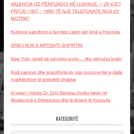
VALENCIA QË PËRFUNDOI NË LUSHNJE — 29 VJET
PRITJE (1937 – 1966) TË NJË TELEFONATE NGA DY
MOTRAT
Kujtojmë sakrificën e familjes Lleshi për lirinë e Kosovës
SPAÇI NUK E MPOSHTI SHPIRTIN
New York, qyteti që ndryshoi emrin… dhe ndryshoi botën
Kodi zakonor dhe isopolifonia dy nga monumentet e gjalla
madhështore të antikitetit shqiptar
Kryetari i Vatrës Dr. Elmi Berisha zhvilloi takim në
Akademinë e Shkencave dhe të Arteve të Kosovës
KATEGORITË
Kategoritë