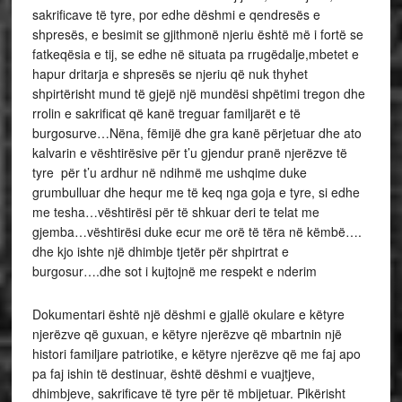
sakrificave të tyre, por edhe dëshmi e qendresës e
shpresës, e besimit se gjithmonë njeriu është më i fortë se
fatkeqësia e tij, se edhe në situata pa rrugëdalje,mbetet e
hapur dritarja e shpresës se njeriu që nuk thyhet
shpirtërisht mund të gjejë një mundësi shpëtimi tregon dhe
rrolin e sakrificat që kanë treguar familjarët e të
burgosurve…Nëna, fëmijë dhe gra kanë përjetuar dhe ato
kalvarin e vështirësive për t’u gjendur pranë njerëzve të
tyre për t’u ardhur në ndihmë me ushqime duke
grumbulluar dhe hequr me të keq nga goja e tyre, si edhe
me tesha…vështirësi për të shkuar deri te telat me
gjemba…vështirësi duke ecur me orë të tëra në këmbë….
dhe kjo ishte një dhimbje tjetër për shpirtrat e
burgosur….dhe sot i kujtojnë me respekt e nderim
Dokumentari është një dëshmi e gjallë okulare e këtyre
njerëzve që guxuan, e këtyre njerëzve që mbartnin një
histori familjare patriotike, e këtyre njerëzve që me faj apo
pa faj ishin të destinuar, është dëshmi e vuajtjeve,
dhimbjeve, sakrificave të tyre për të mbijetuar. Pikërisht