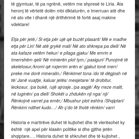
të gjymtuar, të pa ngrënë, vetëm me shpresë te Liria. Ata
heronj të vërtetë dolën mbi diktaturën, e tmerruan atë dhe
në ato vite i dhanë një drithërimë të fortë asaj makine
vdektare!
Etja për jetë,/ Si etja për ujë që buzët plasarit/ Më e madhe
etja për Liri/ Në atë grykë mali/ Në ato shkrepa pa diell/ Në
ata kafaze vetëm hekur/ e pllaga gjaku/ Me emrin e
tmerrshëm qeli/ Në minierën plot tym,/ pasiguri/ Punojmë të
skeletosur,/kromi që nxjerrim erën e/ gjakut tonë merr/
preke me dorë mineralin,/ Rënkimet tona /do të dëgjosh në
të/ Janë vuajtje, kaluar jetës/ mesjetare/ të drobitur,
leckosur, /pa bukë, /ujë ajrosje../pa asgjë/ Aty rreze malit,
në luginën/ pa diell/ Shokët u zhdukën nji nga/ nji/
Rënkojnë varret pa emër,/ Mbushur plot eshtra /Shqiptari/
Rënkimi ndihet kudo…/ Ah ç’do të thotë rënkim/ varri
Historia e martirëve duhet të kujtohet dhe të vlerësohet ky
është një apel për klasën politike si dhe gjithe jetën
shqiptare…. Historia duhet të shkruhet dhe të kujtohet ,