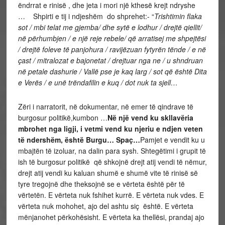
ëndrrat e rinisë , dhe jeta i mori një kthesë krejt ndryshe
… Shpirti e tij i ndjeshëm do shprehet:- “
Trishtimin flaka
sot / mbi telat me gjemba/ dhe sytë e lodhur / drejtë qiellit/
në përhumbjen / e një reje rebele/ që arratisej me shpejtësi
/ drejtë foleve të panjohura / ravijëzuan fytyrën tënde / e në
çast / mitralozat e bajonetat / drejtuar nga ne / u shndruan
në petale dashurie / Vallë pse je kaq larg / sot që është Dita
e Verës / e unë trëndafilin e kuq / dot nuk ta sjell…
Zëri i narratorit,
në dokumentar, në emer të qindrave të
burgosur politikë,
kumbon …
Në një vend ku skllavëria
mbrohet nga ligji, i vetmi vend ku njeriu e ndjen veten
të ndershëm, është Burgu… Spaç…
Pamjet e vendit ku u
mbajtën të izoluar, na dalin para sysh.
Shtegëtimi i grupi
t
të
ish të burgosur
politikë që shkojnë
drejt atij vendi të nëmur,
drejt atij vendi ku kaluan shumë e shumë vite të rinisë së
tyre tregojnë dhe theksojnë se e vërteta është për të
vërtetën. E vërteta nuk fshihet kurrë. E vërteta nuk vdes. E
vërteta nuk mohohet, ajo del ashtu siç është. E vërteta
mënjanohet përkohësisht. E vërteta ka thellësi, prandaj ajo