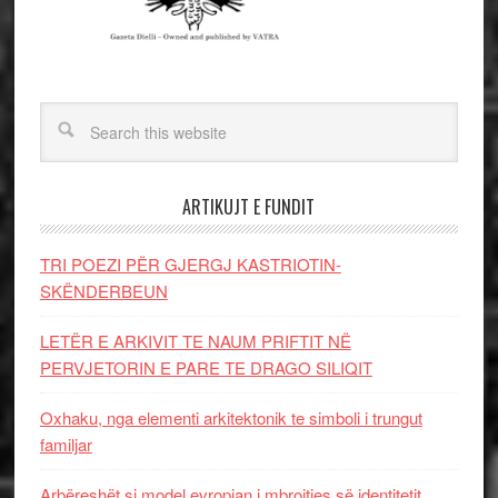
ARTIKUJT E FUNDIT
TRI POEZI PËR GJERGJ KASTRIOTIN-
SKËNDERBEUN
LETËR E ARKIVIT TE NAUM PRIFTIT NË
PERVJETORIN E PARE TE DRAGO SILIQIT
Oxhaku, nga elementi arkitektonik te simboli i trungut
familjar
Arbëreshët si model evropian i mbrojtjes së identitetit