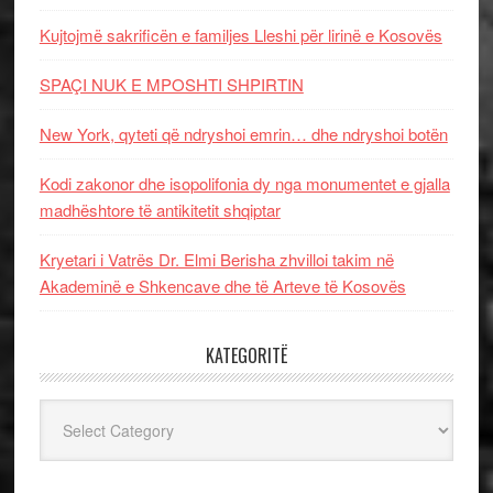
Kujtojmë sakrificën e familjes Lleshi për lirinë e Kosovës
SPAÇI NUK E MPOSHTI SHPIRTIN
New York, qyteti që ndryshoi emrin… dhe ndryshoi botën
Kodi zakonor dhe isopolifonia dy nga monumentet e gjalla
madhështore të antikitetit shqiptar
Kryetari i Vatrës Dr. Elmi Berisha zhvilloi takim në
Akademinë e Shkencave dhe të Arteve të Kosovës
KATEGORITË
Kategoritë