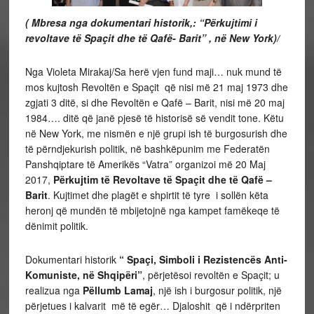
( Mbresa nga dokumentari historik,: “Përkujtimi i
revoltave të Spaçit dhe të Qafë- Barit” , në New York)/
Nga Violeta Mirakaj/Sa herë vjen fund maji… nuk mund të
mos kujtosh Revoltën e Spaçit që nisi më 21 maj 1973 dhe
zgjati 3 ditë, si dhe Revoltën e Qafë – Barit, nisi më 20 maj
1984…. ditë që janë pjesë të historisë së vendit tone.
Këtu
në New York, m
e nismën e një grupi ish të burgosurish dhe
të përndjekurish politik,
në bashkëpunim me Federatën
Panshqiptare të Amerikës “Vatra” organizoi më 20 Maj
2017,
Përkujtim të Revoltave të Spaçit dhe të Qafë –
Barit
.
Kujtimet dhe plagët e shpirtit të tyre i sollën këta
heronj që mundën të mbijetojnë nga kampet famëkeqe të
dënimit politik.
Dokumentari historik
“ Spaçi, Simboli i Rezistencës Anti-
Komuniste, në Shqipëri”
, përjetësoi revoltën e Spaçit; u
realizua
nga
Pëllumb Lamaj
,
një ish i burgosur politik, një
përjetues i kalvarit më të egër… Djaloshit që i ndërpriten