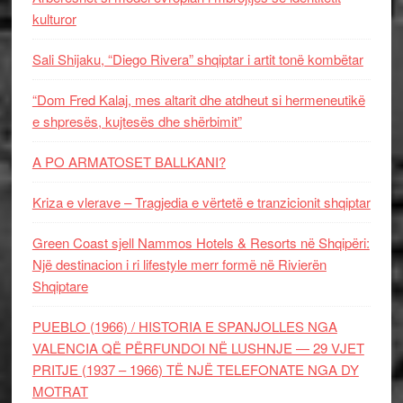
kulturor
Sali Shijaku, “Diego Rivera” shqiptar i artit tonë kombëtar
“Dom Fred Kalaj, mes altarit dhe atdheut si hermeneutikë
e shpresës, kujtesës dhe shërbimit”
A PO ARMATOSET BALLKANI?
Kriza e vlerave – Tragjedia e vërtetë e tranzicionit shqiptar
Green Coast sjell Nammos Hotels & Resorts në Shqipëri:
Një destinacion i ri lifestyle merr formë në Rivierën
Shqiptare
PUEBLO (1966) / HISTORIA E SPANJOLLES NGA
VALENCIA QË PËRFUNDOI NË LUSHNJE — 29 VJET
PRITJE (1937 – 1966) TË NJË TELEFONATE NGA DY
MOTRAT