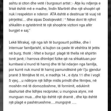
ashtu si citon dhe vetë i burgosuri artist :- Atje ku ndjenja e
lirisë është më e madhe, lindin Martirët dhe një shoqëri që
nuk i respekton e nderon ATA është e destinuar të vuaj në
përjetësi… dhe sipas Dostojevskit : “ Nëse doni të njihni
shkallën e qytetërimit të një shoqërie vizitoni nga afër
burgjet e saj.”
Lekë Mirakaj, një nga ish të burgosurit politike, dhe i
internuar familjarisht, si kujton ca çaste të vështira të jetës
në burg, thotë :-Vitet e burgut plagë të thella në shpirtin
tonë janë; i harrova dhimbjet fizike që na shkaktuan,por
kurrësesi s’mund të harroj dhe të fal ndarjen nga familja,
por kurrë nuk mund të harroj pamundësinë për t’ju gjendur
pranë 3 fëmijëve të mi, e madhja 14 , e dyta 11 dhe i vogli
5 vjeç…u ndërpre një lidhje midis prindit dhe fëmijes, në
moshën më të domozdoshme, të formimit, edukimit
dashurisë dhe lidhjes reciproke; u mungova atyre, më
munguan mua…dhe kjo është një dramë , dhe kjo është
një plagë e pashërueshme….mungojnë ….