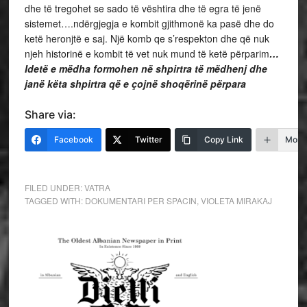
dhe të tregohet se sado të vështira dhe të egra të jenë
sistemet….ndërgjegja e kombit gjithmonë ka pasë dhe do
ketë heronjtë e saj. Një komb qe s’respekton dhe që nuk
njeh historinë e kombit të vet nuk mund të ketë përparim
…
Idetë e mëdha formohen në shpirtra të mëdhenj dhe
janë këta shpirtra që e çojnë shoqërinë përpara
Share via:
Facebook
Twitter
Copy Link
More
FILED UNDER:
VATRA
TAGGED WITH:
DOKUMENTARI PER SPACIN
,
VIOLETA MIRAKAJ