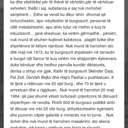
ka dhe vështirësi për të thënë të vërtetën,për të vërtetuar
vetveten;
thelbi i saj, substanca e saj nuk mohohet
asnjeherë… Edhe se vendi ku dikur ishin dhomat që
torturoheshin, apo mbylleshin të burgosurit, personat të
cilët rrebeloheshin, apo ishin futur në rrethin e kuq te
inkuzicionit….janë sheshuar, ka vetëm gërmadhë…përsëri,
nuk mund të shuhen kujtimet kobëzeza, plagët fizike dhe
shpirtërore të këtyre njerëzve. Nuk mund të harrohen ato
ditë maji më 1973, ku të burgosurit shpalosën në tarracën
e burgut një flamur të kuq vetëm me shqiponjën dykrenare,
duke kënduar dhe hedhur parrulla kundër diktaturës,
derisa u shtyp me gjak. Katër të burgosurit Skënder Daja,
Pal Zefi, Dervish Bejko dhe Hajro Pashai u pushkatuan, 8
të tjerë u ridënuan me 25 vjet burg , dhe 70 te tjerë u
arrestuan dhe u rigjykuan. Nuk mund të harrohet 20 maji
1984, që pas shumë vitesh torturash çnjerëzore të dënuarit
shpërthyen në revolta. Rreth 500 të burgosur politikë ishin
të dënuar me mbi 25 vite burg, shfrytëzoheshin egërsisht
dhe punonin nëpër galeritë e minierës me tri turne… Nuk
duhet dhe nuk mund të harrohen masakrimi, ato skena
makabre, një kamp i rrethuar nga forca te shumta