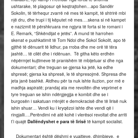
ushtarake, të plagosur që keqtrajtohen…apo Sandër
Sokolin, të tërhequr zvarrë në mes të kampit, të shtrirë mbi
një dru, dhe trupi i tij këputet në mes….skena si në kampet
e nazizmit të përshkruara me ngjyra të forta si te romani i
E. Remark, “Shkëndijat e jetës”. A mund të harrohen
skenat e pushkatimit të Tom Ndoi dhe Sokol Sokolit, apo të
gjithë të dënuarit të lidhur, pa rroba dhe me orë të tëra
jashtë… të cilët dhe i ridënuan. Të githa këto erdhën
nëpërmjet kujtimeve të pranishëm të mbijetuar si dhe nga
dokumentari; dhe treguan se gjersa ka jetë, ka edhe
shpresë; gjersa ka shpresë, le të shpresojmë. Shpresa dhe
jeta janë bashkë. Atdheu për ta nuk ishte iluzion, por më e
madhja aspiratë; prandaj ata me revoltën dhe veprimet e
tyre treguan se ishin ndërgjegjja e kombit dhe se i
burgosën i sakatuan rrënjët e demokracisë dhe të lirisë nuk
ishin shuar… Vendi ku i kryqëzoi ishte dhe vendi që i
ringjalli….Perëndimi në atë kohë i vlerësoi revoltat dhe arriti
t’i quajë
Dallëndyshet e para të lirisë
të kampit socialist.
Dokumentari është dëshmi e vuajtjeve, dhimbjeve, e