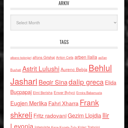
ARKIV
Arkiv
TAGS
arben llalla
alfons Grishaj
Anton Cefa
asllan
albano kolonjari
Behlul
Astrit Lulushi
Aurenc Bebja
Bushati
Jashari
dalip greca
Beqir Sina
Elida
Buçpapaj
Enver Bytyci
Elmi Berisha
Ermira Babamusta
Frank
Eugjen Merlika
Fahri Xharra
shkreli
Ilir
Gezim Llojdia
Fritz radovani
Levonja
Interviste
Kolec Traboini
Keze Kozeta Zylo