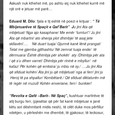
Askush nuk kthehet më, po ashtu siç nuk kthehet kurrë më
një orë e jetuar më parë…
Eduard M. Dilo
: fjala e tij eshtë në poezi e krijuar :
“ Të
Mbijetuarëve të Spaçit e Qaf’Barit” J
u jini Ata që
mbijetuat/ Nga ajo kasaphane/ Me emër “lumturi”/ Ju jini
Ata që mbartni/ ato shenja plot dhimbje/ të asaj jete
skllavëri/…. Në duart tuaja/ Gjurmë kanë lënë prangat/
Telat me gjemba gjithashtu/ Në zemrat tuaja ende/ të
dërmuara/ Është dhimbja për shokët/ aty /Dhimbja për ata
/ që s’u dihen varret/ Dhimbja për rininë e mbyllur/ në
kafaz/ Për kohën që errësira/ ju mbiu në sy./ ….Ju jini Ata
që sfiduat kohën/ Ata jini ju që mbijetuat/ nga ai ferr/ jini ju
Heroj të pa shpallur/ Kombëtarë./ Që sfiduat diktaturën më
të /egër në rruzull/ Kohën enveriane, ferr/- bunkier!
“Revolta e Qafë –Barit
–
Në Spaç
”,
kushtuar martirëve të
atij burgu ferr, (pjesëtar që për fat kanë mbijetuar e janë
këtu sot dëshmitarë midis nesh), të cilët duke mos përfillur
vdekjen, u përleshën me dhembë, të gjakosur, të leckosur,