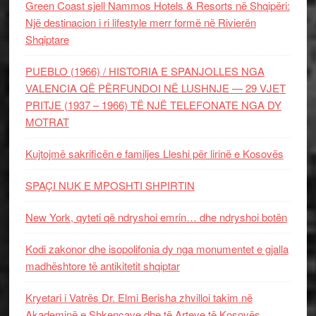
Green Coast sjell Nammos Hotels & Resorts në Shqipëri:
Një destinacion i ri lifestyle merr formë në Rivierën
Shqiptare
PUEBLO (1966) / HISTORIA E SPANJOLLES NGA
VALENCIA QË PËRFUNDOI NË LUSHNJE — 29 VJET
PRITJE (1937 – 1966) TË NJË TELEFONATE NGA DY
MOTRAT
Kujtojmë sakrificën e familjes Lleshi për lirinë e Kosovës
SPAÇI NUK E MPOSHTI SHPIRTIN
New York, qyteti që ndryshoi emrin… dhe ndryshoi botën
Kodi zakonor dhe isopolifonia dy nga monumentet e gjalla
madhështore të antikitetit shqiptar
Kryetari i Vatrës Dr. Elmi Berisha zhvilloi takim në
Akademinë e Shkencave dhe të Arteve të Kosovës