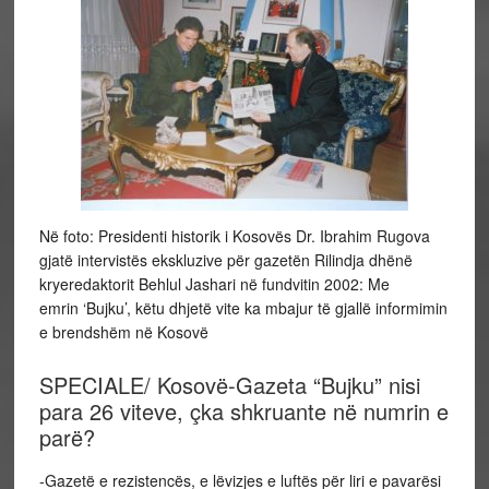
Në foto: Presidenti historik i Kosovës Dr. Ibrahim Rugova
gjatë intervistës ekskluzive për gazetën Rilindja dhënë
kryeredaktorit Behlul Jashari në fundvitin 2002: Me
emrin ‘Bujku’, këtu dhjetë vite ka mbajur të gjallë informimin
e brendshëm në Kosovë
SPECIALE/ Kosovë-Gazeta “Bujku” nisi
para 26 viteve, çka shkruante në numrin e
parë?
-Gazetë e rezistencës, e lëvizjes e luftës për liri e pavarësi