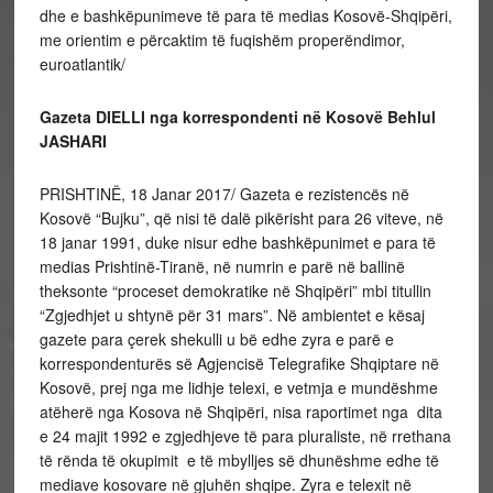
dhe e bashkëpunimeve të para të medias Kosovë-Shqipëri,
me orientim e përcaktim të fuqishëm properëndimor,
euroatlantik/
Gazeta DIELLI nga korrespondenti në Kosovë Behlul
JASHARI
PRISHTINË, 18 Janar 2017/ Gazeta e rezistencës në
Kosovë “Bujku”, që nisi të dalë pikërisht para 26 viteve, në
18 janar 1991, duke nisur edhe bashkëpunimet e para të
medias Prishtinë-Tiranë, në numrin e parë në ballinë
theksonte “proceset demokratike në Shqipëri” mbi titullin
“Zgjedhjet u shtynë për 31 mars”. Në ambientet e kësaj
gazete para çerek shekulli u bë edhe zyra e parë e
korrespondenturës së Agjencisë Telegrafike Shqiptare në
Kosovë, prej nga me lidhje telexi, e vetmja e mundëshme
atëherë nga Kosova në Shqipëri, nisa raportimet nga dita
e 24 majit 1992 e zgjedhjeve të para pluraliste, në rrethana
të rënda të okupimit e të mbylljes së dhunëshme edhe të
mediave kosovare në gjuhën shqipe. Zyra e telexit në