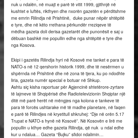
nuk u ndalën, në muajt e parë të vitit 1999, gjithnjë në
kushtet e luftës, rikthyen dhe nxorën gazetën e përditshme
me emrin Rilindja në Prishtinë, duke punar nëpër shtëpitë
e tyre, dhe në këto rrethana përkundër rreziqeve të
mëdha gazeta doli derisa gazetarët dhe punonësit e saj u
dëbuan bashkë me popullin edhe nga shtëpitë e tyre dhe
nga Kosova.
Ekipi i gazetës Rilindja hyri në Kosovë me tanket e para të
NATO-s në 12 qershorin historik 1999, dhe të nesërmen u
shpërnda në Prishtinë dhe në zona të tjera, ku po ndodhte
liria, gazeta numër special e botuar në Shkup.
Ashtu siç kisha raportuar për Agjencinë shtetërore-zyrtare
të lajmeve të Shqipërisë dhe Radiotelevizionin Shqiptar një
ditë më parë herët në mëngjes nga kolona e tankeve të
para të forcës ushtarake më të madhe planetare, në faqen
e parë të Rilindjes në kryetitull shkruhej: “Dje në orën 5.17
Trupat e NATO-s hynë në Kosovë”. Në Kosovën e lirë me
popullin u kthye edhe gazeta Rilindja, që nuk u ndal edhe
kur u ndalua… Gazeta “Bujku” sfidoi ndalimin…