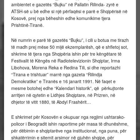
ambientet e gazetës “Bujku” në Pallatin Rilinda- zyrë e
ATSH-së u bë edhe si një përfaqësi e parë e Shqipërisë në
Kosovë, prej nga bëheshin edhe komunikime tjera
Prishtinë-Tiranë.
Në numrin e parë të gazetës “Bujku”, i cili u botua me tirazh
të madh prej mëse 50 mijë ekzemplarësh, që e shfletoj sot,
shkrime të tjera nga Shqipëria ishin për tre këngëtare të
Festivalit të Këngës në Radiotelevizionin Shqiptar, Irma
Libohova, Morena Reka e Redina Tili, si dhe reportazhi
“Tirana e trishtuar” marrë nga gazeta “Rilindja
Demokratike” e Tiranës e 16 janarit 1991. Në faqet e
mesme botohej edhe “Kalendari historik”, që përkujtonte
arritjen në qytetin e Lidhjes Shqiptare, në Prizren, në
dhjetor të vitit 1880, të Abdyl Frashërit…
E shkrimet për Kosovën e okupuar nga regjimi ushtarako-
policor i Beogradit ishin raportime për masa të dhunëshme,
për dëbimin e shqiptarëve nga institucionat, nga puna, për
shkatërrimin e sitemit arsimor në gjuhën shqipe, për