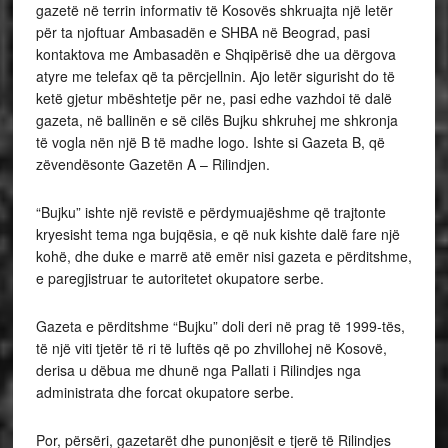
gazetë në terrin informativ të Kosovës shkruajta një letër
për ta njoftuar Ambasadën e SHBA në Beograd, pasi
kontaktova me Ambasadën e Shqipërisë dhe ua dërgova
atyre me telefax që ta përcjellnin. Ajo letër sigurisht do të
ketë gjetur mbështetje për ne, pasi edhe vazhdoi të dalë
gazeta, në ballinën e së cilës Bujku shkruhej me shkronja
të vogla nën një B të madhe logo. Ishte si Gazeta B, që
zëvendësonte Gazetën A – Rilindjen.
“Bujku” ishte një revistë e përdymuajëshme që trajtonte
kryesisht tema nga bujqësia, e që nuk kishte dalë fare një
kohë, dhe duke e marrë atë emër nisi gazeta e përditshme,
e paregjistruar te autoritetet okupatore serbe.
Gazeta e përditshme “Bujku” doli deri në prag të 1999-tës,
të një viti tjetër të ri të luftës që po zhvillohej në Kosovë,
derisa u dëbua me dhunë nga Pallati i Rilindjes nga
administrata dhe forcat okupatore serbe.
Por, përsëri, gazetarët dhe punonjësit e tjerë të Rilindjes