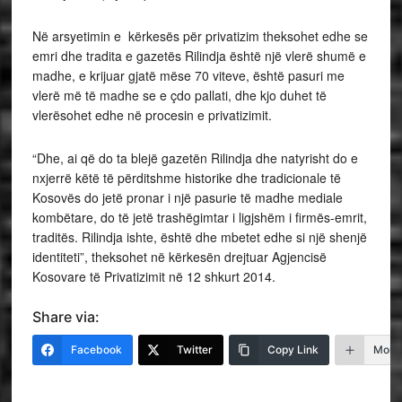
Në arsyetimin e kërkesës për privatizim theksohet edhe se
emri dhe tradita e gazetës Rilindja është një vlerë shumë e
madhe, e krijuar gjatë mëse 70 viteve, është pasuri me
vlerë më të madhe se e çdo pallati, dhe kjo duhet të
vlerësohet edhe në procesin e privatizimit.
“Dhe, ai që do ta blejë gazetën Rilindja dhe natyrisht do e
nxjerrë këtë të përditshme historike dhe tradicionale të
Kosovës do jetë pronar i një pasurie të madhe mediale
kombëtare, do të jetë trashëgimtar i ligjshëm i firmës-emrit,
traditës. Rilindja ishte, është dhe mbetet edhe si një shenjë
identiteti”, theksohet në kërkesën drejtuar Agjencisë
Kosovare të Privatizimit në 12 shkurt 2014.
Share via:
Facebook
Twitter
Copy Link
More