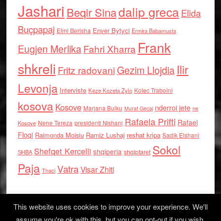
Jashari
dalip greca
Beqir Sina
Elida
Buçpapaj
Enver Bytyci
Elmi Berisha
Ermira Babamusta
Frank
Eugjen Merlika
Fahri Xharra
shkreli
Ilir
Gezim Llojdia
Fritz radovani
Levonja
Interviste
Kolec Traboini
Keze Kozeta Zylo
kosova
Kosove
nderroi jete
Marjana Bulku
ne
Murat Gecaj
Rafaela Prifti
Rafael
Nene Tereza
Kosove
presidenti Nishani
Floqi
Raimonda Moisiu
Ramiz Lushaj
reshat kripa
Sadik Elshani
Sokol
Shefqet Kercelli
shqiperia
shqiptaret
SHBA
Paja
Vatra
Visar Zhiti
Thaci
This website uses cookies to improve your experience. We'll
assume you're ok with this, but you can opt-out if you wish.