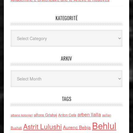
KATEGORITË
Kategoritë
ARKIV
Arkiv
TAGS
arben llalla
alfons Grishaj
Anton Cefa
asllan
albano kolonjari
Behlul
Astrit Lulushi
Aurenc Bebja
Bushati