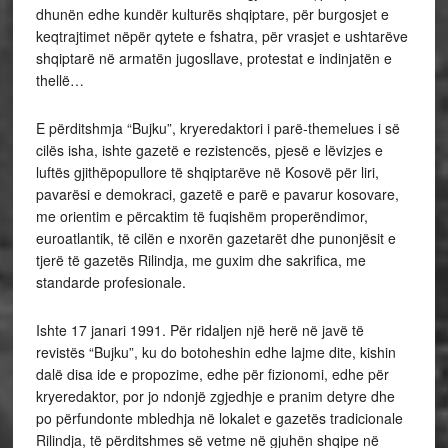
dhunën edhe kundër kulturës shqiptare, për burgosjet e
keqtrajtimet nëpër qytete e fshatra, për vrasjet e ushtarëve
shqiptarë në armatën jugosllave, protestat e indinjatën e
thellë…
E përditshmja “Bujku”, kryeredaktori i parë-themelues i së
cilës isha, ishte gazetë e rezistencës, pjesë e lëvizjes e
luftës gjithëpopullore të shqiptarëve në Kosovë për liri,
pavarësi e demokraci, gazetë e parë e pavarur kosovare,
me orientim e përcaktim të fuqishëm properëndimor,
euroatlantik, të cilën e nxorën gazetarët dhe punonjësit e
tjerë të gazetës Rilindja, me guxim dhe sakrifica, me
standarde profesionale.
Ishte 17 janari 1991. Për ridaljen një herë në javë të
revistës “Bujku”, ku do botoheshin edhe lajme dite, kishin
dalë disa ide e propozime, edhe për fizionomi, edhe për
kryeredaktor, por jo ndonjë zgjedhje e pranim detyre dhe
po përfundonte mbledhja në lokalet e gazetës tradicionale
Rilindja, të përditshmes së vetme në gjuhën shqipe në