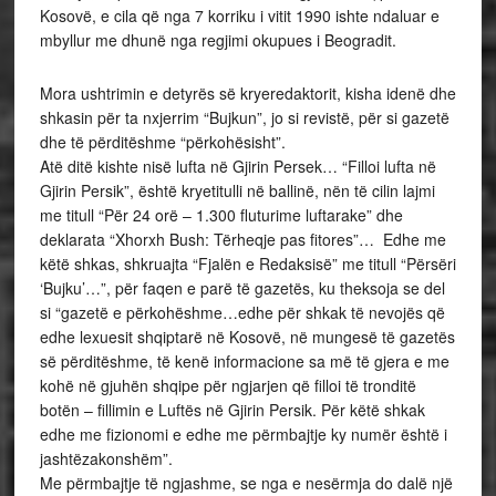
Kosovë, e cila që nga 7 korriku i vitit 1990 ishte ndaluar e
mbyllur me dhunë nga regjimi okupues i Beogradit.
Mora ushtrimin e detyrës së kryeredaktorit, kisha idenë dhe
shkasin për ta nxjerrim “Bujkun”, jo si revistë, për si gazetë
dhe të përditëshme “përkohësisht”.
Atë ditë kishte nisë lufta në Gjirin Persek… “Filloi lufta në
Gjirin Persik”, është kryetitulli në ballinë, nën të cilin lajmi
me titull “Për 24 orë – 1.300 fluturime luftarake” dhe
deklarata “Xhorxh Bush: Tërheqje pas fitores”… Edhe me
këtë shkas, shkruajta “Fjalën e Redaksisë” me titull “Përsëri
‘Bujku’…”, për faqen e parë të gazetës, ku theksoja se del
si “gazetë e përkohëshme…edhe për shkak të nevojës që
edhe lexuesit shqiptarë në Kosovë, në mungesë të gazetës
së përditëshme, të kenë informacione sa më të gjera e me
kohë në gjuhën shqipe për ngjarjen që filloi të tronditë
botën – fillimin e Luftës në Gjirin Persik. Për këtë shkak
edhe me fizionomi e edhe me përmbajtje ky numër është i
jashtëzakonshëm”.
Me përmbajtje të ngjashme, se nga e nesërmja do dalë një