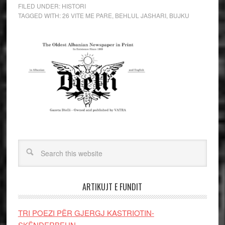
FILED UNDER:
HISTORI
TAGGED WITH:
26 VITE ME PARE
,
BEHLUL JASHARI
,
BUJKU
ARTIKUJT E FUNDIT
TRI POEZI PËR GJERGJ KASTRIOTIN-
SKËNDERBEUN