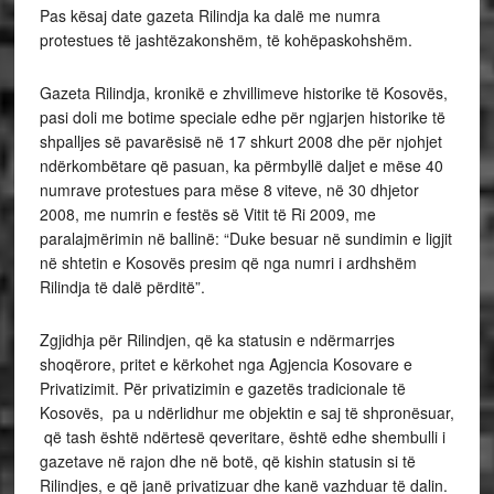
Pas kësaj date gazeta Rilindja ka dalë me numra
protestues të jashtëzakonshëm, të kohëpaskohshëm.
Gazeta Rilindja, kronikë e zhvillimeve historike të Kosovës,
pasi doli me botime speciale edhe për ngjarjen historike të
shpalljes së pavarësisë në 17 shkurt 2008 dhe për njohjet
ndërkombëtare që pasuan, ka përmbyllë daljet e mëse 40
numrave protestues para mëse 8 viteve, në 30 dhjetor
2008, me numrin e festës së Vitit të Ri 2009, me
paralajmërimin në ballinë: “Duke besuar në sundimin e ligjit
në shtetin e Kosovës presim që nga numri i ardhshëm
Rilindja të dalë përditë”.
Zgjidhja për Rilindjen, që ka statusin e ndërmarrjes
shoqërore, pritet e kërkohet nga Agjencia Kosovare e
Privatizimit. Për privatizimin e gazetës tradicionale të
Kosovës, pa u ndërlidhur me objektin e saj të shpronësuar,
që tash është ndërtesë qeveritare, është edhe shembulli i
gazetave në rajon dhe në botë, që kishin statusin si të
Rilindjes, e që janë privatizuar dhe kanë vazhduar të dalin.