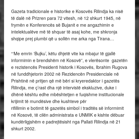
Gazeta tradicionale e historike e Kosovës Rilindja ka nisë
të dalë në Prizren para 72 vitesh, në 12 shkurt 1945, në
frymën e Konferencës së Bujanit e me angazhimin e
intelektualëve më të shquar të asaj kohe, me shkronja
shqipe prej plumbi që u sollën me arka nga Tirana…
“‘Me emrin ‘Bujku’, këtu dhjetë vite ka mbajur të gjallë
informimin e brendshëm në Kosovë”, e vlerësonte gazetën
e rezistencës Presidenti historik i Kosovës, Ibrahim Rugova
në funddhjetorin 2002 në Rezidencën Presidenciale në
Prishtinë në pritjen që më bëri si kryeredaktor i gazetës
Rilindja, me ç’rast dha një intervistë ekskluzive, duke i
dhënë kështu edhe mbështetjen e fuqishme institucionale
krijimit të mundësive dhe kushteve për
rifillimin e botimit të gazetës simbol i traditës së informimit
në Kosovë, të cilën administrata e UNMIK e kishte dëbuar
kundërligjshëm e padrejtësisht nga Pallati Rilindja në 21
shkurt 2002.