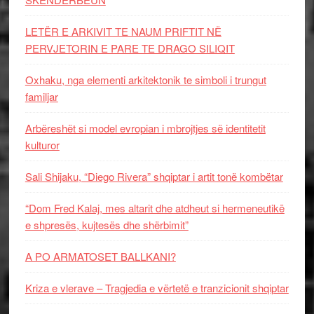
LETËR E ARKIVIT TE NAUM PRIFTIT NË
PERVJETORIN E PARE TE DRAGO SILIQIT
Oxhaku, nga elementi arkitektonik te simboli i trungut
familjar
Arbëreshët si model evropian i mbrojtjes së identitetit
kulturor
Sali Shijaku, “Diego Rivera” shqiptar i artit tonë kombëtar
“Dom Fred Kalaj, mes altarit dhe atdheut si hermeneutikë
e shpresës, kujtesës dhe shërbimit”
A PO ARMATOSET BALLKANI?
Kriza e vlerave – Tragjedia e vërtetë e tranzicionit shqiptar