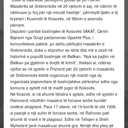
Masakrës së Srebrenicës në 20 vjetorin e saj, në nderim të
viktimave ju ftoj për një minutë heshtje”, përmbylli fjalën e tij
kryetari i Kuvendit të Kosovës, në fillimin e seancës
plenare.
Deputeti i partisë boshnjake të Kosovës VAKAT, Qerim
Bajrami nga Grupi parlamentar Gjashtë Plus, i
komuniteteve pakicë, po ashtu përkujtoi masakrën e
Srebrenicës, duke u shprehur se ishte dita më e zezë në
historinë e popullit boshnjak në Ballkan. “Nuk ka pajtim në
Ballkan pa gjykimin e drejtë të krimit”, theksoi ai, ndërsa
njoftoi se në qytetin e Prizrenit për 20 vjetorin e masakrës
së Srebrenicës është organizuar një marsh nga dy
organizata joqeveritare të boshnjakëve përkrahur edhe nga
komuna e qytetit më të madh jugor të Kosovës.
Në Kosovë, si në shumë fshatra e qytete, edhe në qytetin e
Rahovecit ndodhën masakra të forcave serbe kundër
civilëve shqiptarë. Para 17 viteve, në 19 korrik të vitit 1998,
si pasojë e një sulmi të forcave serbe, në Rahovec pati
shumë të vrarë e të plagosur. Edhe në Tehqen e Sheh
Myhedinit janë masakruar shumë gra, fëmijë dhe pleq që