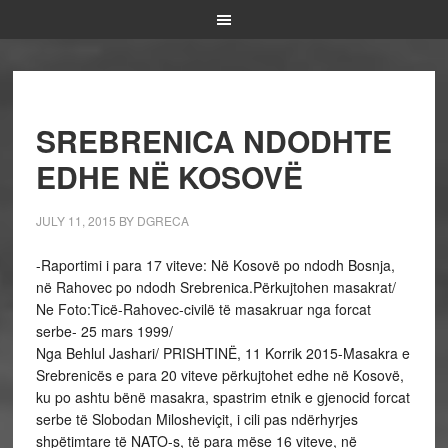
SREBRENICA NDODHTE
EDHE NË KOSOVË
JULY 11, 2015
BY
DGRECA
-Raportimi i para 17 viteve: Në Kosovë po ndodh Bosnja,
në Rahovec po ndodh Srebrenica.Përkujtohen masakrat/
Ne Foto:Ticë-Rahovec-civilë të masakruar nga forcat
serbe- 25 mars 1999/
Nga Behlul Jashari/ PRISHTINË, 11 Korrik 2015-Masakra e
Srebrenicës e para 20 viteve përkujtohet edhe në Kosovë,
ku po ashtu bënë masakra, spastrim etnik e gjenocid forcat
serbe të Slobodan Milosheviçit, i cili pas ndërhyrjes
shpëtimtare të NATO-s, të para mëse 16 viteve, në