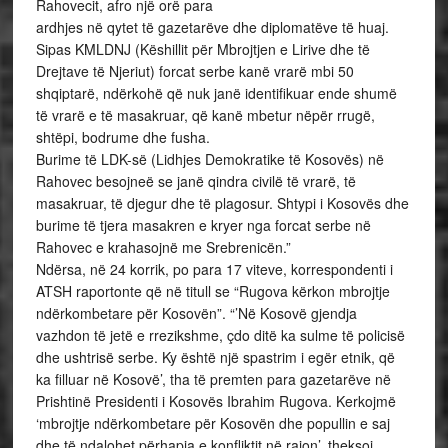
Rahovecit, afro një orë para
ardhjes në qytet të gazetarëve dhe diplomatëve të huaj.
Sipas KMLDNJ (Këshillit për Mbrojtjen e Lirive dhe të
Drejtave të Njeriut) forcat serbe kanë vrarë mbi 50
shqiptarë, ndërkohë që nuk janë identifikuar ende shumë
të vrarë e të masakruar, që kanë mbetur nëpër rrugë,
shtëpi, bodrume dhe fusha.
Burime të LDK-së (Lidhjes Demokratike të Kosovës) në
Rahovec besojneë se janë qindra civilë të vrarë, të
masakruar, të djegur dhe të plagosur. Shtypi i Kosovës dhe
burime të tjera masakren e kryer nga forcat serbe në
Rahovec e krahasojnë me Srebrenicën.”
Ndërsa, në 24 korrik, po para 17 viteve, korrespondenti i
ATSH raportonte që në titull se “Rugova kërkon mbrojtje
ndërkombetare për Kosovën”. “’Në Kosovë gjendja
vazhdon të jetë e rrezikshme, çdo ditë ka sulme të policisë
dhe ushtrisë serbe. Ky është një spastrim i egër etnik, që
ka filluar në Kosovë’, tha të premten para gazetarëve në
Prishtinë Presidenti i Kosovës Ibrahim Rugova. Kerkojmë
‘mbrojtje ndërkombetare për Kosovën dhe popullin e saj
dhe të ndalohet përhapja e konfliktit në rajon’, theksoi