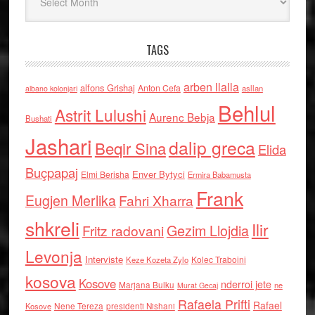
TAGS
arben llalla
alfons Grishaj
Anton Cefa
asllan
albano kolonjari
Behlul
Astrit Lulushi
Aurenc Bebja
Bushati
Jashari
dalip greca
Beqir Sina
Elida
Buçpapaj
Enver Bytyci
Elmi Berisha
Ermira Babamusta
Frank
Eugjen Merlika
Fahri Xharra
shkreli
Ilir
Gezim Llojdia
Fritz radovani
Levonja
Interviste
Kolec Traboini
Keze Kozeta Zylo
kosova
Kosove
nderroi jete
Marjana Bulku
ne
Murat Gecaj
Rafaela Prifti
Rafael
Nene Tereza
Kosove
presidenti Nishani