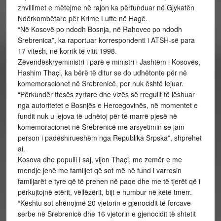
zhvillimet e mëtejme në rajon ka përfunduar në Gjykatën
Ndërkombëtare për Krime Lufte në Hagë.
“Në Kosovë po ndodh Bosnja, në Rahovec po ndodh
Srebrenica”, ka raportuar korrespondenti i ATSH-së para
17 vitesh, në korrik të vitit 1998.
Zëvendëskryeministri i parë e ministri i Jashtëm i Kosovës,
Hashim Thaçi, ka bërë të ditur se do udhëtonte për në
komemoracionet në Srebrenicë, por nuk është lejuar.
“Përkundër ftesës zyrtare dhe vizës së rregullt të lëshuar
nga autoritetet e Bosnjës e Hercegovinës, në momentet e
fundit nuk u lejova të udhëtoj për të marrë pjesë në
komemoracionet në Srebrenicë me arsyetimin se jam
person i padëshirueshëm nga Republika Srpska”, shprehet
ai.
Kosova dhe populli i saj, vijon Thaçi, me zemër e me
mendje jenë me familjet që sot më në fund i varrosin
familjarët e tyre që të prehen në paqe dhe me të tjerët që i
përkujtojnë etërit, vëllëzërit, bijt e humbur në këtë tmerr.
“Kështu sot shënojmë 20 vjetorin e gjenocidit të forcave
serbe në Srebrenicë dhe 16 vjetorin e gjenocidit të shtetit