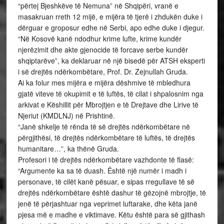
“përtej Bjeshkëve të Nemuna” në Shqipëri, vranë e
masakruan rreth 12 mijë, e mijëra të tjerë i zhdukën duke i
dërguar e groposur edhe në Serbi, apo edhe duke i djegur.
“Në Kosovë kanë ndodhur krime lufte, krime kundër
njerëzimit dhe akte gjenocide të forcave serbe kundër
shqiptarëve”, ka deklaruar në një bisedë për ATSH eksperti
i së drejtës ndërkombëtare, Prof. Dr. Zejnullah Gruda.
Ai ka folur mes mijëra e mijëra dëshmive të mbledhura
gjatë viteve të okupimit e të luftës, të cilat i shpalosnim nga
arkivat e Këshillit për Mbrojtjen e të Drejtave dhe Lirive të
Njeriut (KMDLNJ) në Prishtinë.
“Janë shkelje të rënda të së drejtës ndërkombëtare në
përgjithësi, të drejtës ndërkombëtare të luftës, të drejtës
humanitare…”, ka thënë Gruda.
Profesori i të drejtës ndërkombëtare vazhdonte të flasë:
“Argumente ka sa të duash. Është një numër i madh i
personave, të cilët kanë pësuar, e sipas rregullave të së
drejtës ndërkombëtare është dashur të gëzojnë mbrojtje, të
jenë të përjashtuar nga veprimet luftarake, dhe këta janë
pjesa më e madhe e viktimave. Këtu është para së gjithash