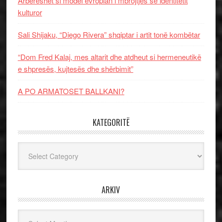
Arbëreshët si model evropian i mbrojtjes së identitetit
kulturor
Sali Shijaku, “Diego Rivera” shqiptar i artit tonë kombëtar
“Dom Fred Kalaj, mes altarit dhe atdheut si hermeneutikë
e shpresës, kujtesës dhe shërbimit”
A PO ARMATOSET BALLKANI?
KATEGORITË
Kategoritë
ARKIV
Arkiv