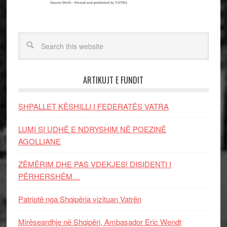
ARTIKUJT E FUNDIT
SHPALLET KËSHILLI I FEDERATËS VATRA
LUMI SI UDHË E NDRYSHIM NË POEZINË
AGOLLIANE
ZËMËRIM DHE PAS VDEKJES! DISIDENTI I
PËRHERSHËM…
Patriotë nga Shqipëria vizituan Vatrën
Mirëseardhje në Shqipëri, Ambasador Eric Wendt