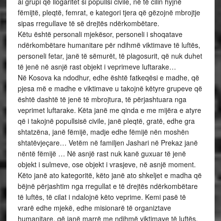
ai grupi që llogaritet si popullsi civile, në të cilin hyjnë
fëmijtë, pleqtë, femrat, e kategori tjera që gëzojnë mbrojtje
sipas rregullave të së drejtës ndërkombëtare.
Këtu është personali mjekësor, personeli i shoqatave
ndërkombëtare humanitare për ndihmë viktimave të luftës,
personeli fetar, janë të sëmurët, të plagosurit, që nuk duhet
të jenë në asnjë rast objekt i veprimeve luftarake…
Në Kosova ka ndodhur, edhe është fatkeqësi e madhe, që
pjesa më e madhe e viktimave u takojnë këtyre grupeve që
është dashtë të jenë të mbrojtura, të përjashtuara nga
veprimet luftarake. Këta janë me qinda e me mijëra e atyre
që i takojnë popullsisë civile, janë pleqtë, gratë, edhe gra
shtatzëna, janë fëmijë, madje edhe fëmijë nën moshën
shtatëvjeçare… Vetëm në familjen Jashari në Prekaz janë
nëntë fëmijë … Në asnjë rast nuk kanë guxuar të jenë
objekt i sulmeve, ose objekt i vrasjeve, në asnjë moment.
Këto janë ato kategoritë, këto janë ato shkeljet e madha që
bëjnë përjashtim nga rregullat e të drejtës ndërkombëtare
të luftës, të cilat i ndalojnë këto veprime. Kemi pasë të
vrarë edhe mjekë, edhe misionarë të organiztave
humanitare, që janë marrë me ndihmë viktimave të luftës,