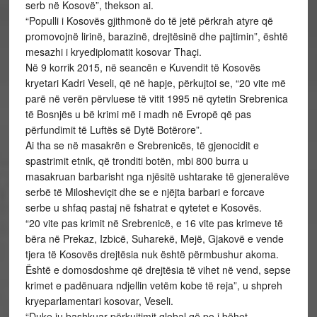
serb në Kosovë”, thekson ai.
“Populli i Kosovës gjithmonë do të jetë përkrah atyre që
promovojnë lirinë, barazinë, drejtësinë dhe pajtimin”, është
mesazhi i kryediplomatit kosovar Thaçi.
Në 9 korrik 2015, në seancën e Kuvendit të Kosovës
kryetari Kadri Veseli, që në hapje, përkujtoi se, “20 vite më
parë në verën përvluese të vitit 1995 në qytetin Srebrenica
të Bosnjës u bë krimi më i madh në Evropë që pas
përfundimit të Luftës së Dytë Botërore”.
Ai tha se në masakrën e Srebrenicës, të gjenocidit e
spastrimit etnik, që tronditi botën, mbi 800 burra u
masakruan barbarisht nga njësitë ushtarake të gjeneralëve
serbë të Milosheviçit dhe se e njëjta barbari e forcave
serbe u shfaq pastaj në fshatrat e qytetet e Kosovës.
“20 vite pas krimit në Srebrenicë, e 16 vite pas krimeve të
bëra në Prekaz, Izbicë, Suharekë, Mejë, Gjakovë e vende
tjera të Kosovës drejtësia nuk është përmbushur akoma.
Është e domosdoshme që drejtësia të vihet në vend, sepse
krimet e padënuara ndjellin vetëm kobe të reja”, u shpreh
kryeparlamentari kosovar, Veseli.
“Duke iu bashkuar përkujtimit global që po i bëhet