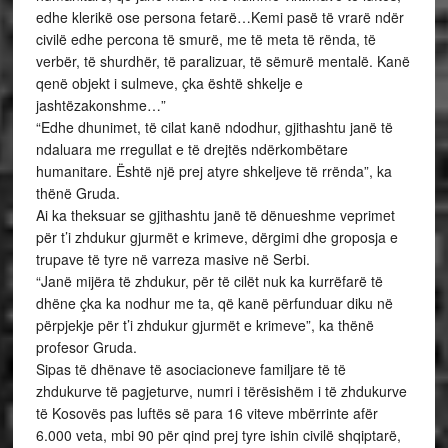
edhe klerikë ose persona fetarë…Kemi pasë të vrarë ndër
civilë edhe percona të smurë, me të meta të rënda, të
verbër, të shurdhër, të paralizuar, të sëmurë mentalë. Kanë
qenë objekt i sulmeve, çka është shkelje e
jashtëzakonshme…”
“Edhe dhunimet, të cilat kanë ndodhur, gjithashtu janë të
ndaluara me rregullat e të drejtës ndërkombëtare
humanitare. Është një prej atyre shkeljeve të rrënda”, ka
thënë Gruda.
Ai ka theksuar se gjithashtu janë të dënueshme veprimet
për t’i zhdukur gjurmët e krimeve, dërgimi dhe groposja e
trupave të tyre në varreza masive në Serbi.
“Janë mijëra të zhdukur, për të cilët nuk ka kurrëfarë të
dhëne çka ka nodhur me ta, që kanë përfunduar diku në
përpjekje për t’i zhdukur gjurmët e krimeve”, ka thënë
profesor Gruda.
Sipas të dhënave të asociacioneve familjare të të
zhdukurve të pagjeturve, numri i tërësishëm i të zhdukurve
të Kosovës pas luftës së para 16 viteve mbërrinte afër
6.000 veta, mbi 90 për qind prej tyre ishin civilë shqiptarë,