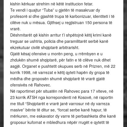
kishin kërkuar strehim në këtë institucion fetar.
Te vendi i quajtur “Tuba” u gjetën të masakruar dy
profesorë si dhe gjashtë trupa të karbonizuar, identiteti i të
cilëve nuk u mësua. Gjithsej u regjistruan 150 persona të
vrarë.
Dëshmitarët që kishin arritur t’i shpëtojnë këtij krimi kanë
treguar se ushtria, policia dhe paramilitarët serbë kanë
ekzekutuar civilë shqiptarë arbitrarisht.
Gjatë kësaj ofensive u morën peng, u rrëmbyen e u
zhdukën shumë shqiptarë, për fatin e të cilëve nuk dihet
asgjë. Organet e pushtetit okupues serb në Prizren, më 22
korrik 1998, në varrezat e këtij qyteti hapën dy gropa të
mëdha dhe groposën shumë shqiptarë të vrarë gjatë
ofensivës në Rahovec.
Në raportimet për situatën në Rahovec para 17 viteve, në
23 korrik ATSH nga korrepondenti në Kosovë, në raportin
me titull “Shqiptarët e vrarë janë varrosur në dy varreza
masive” bënte të ditur se, “forcat serbe kanë hapur, të
mërkuren, me eskavator dy varre të perbashketa dhe kanë
groposur kufomat e mbledhura nëpër rrugët e qytetit të