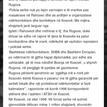
Rugova.
‘Policia serbe nuk po lejon varrosjen e të vrarëve pas
masakrave në Rahovec dhe as ardhjen e organizatave
ndërkombëtare dhe kombëtare në Kosovë. Me mijëra
shqiptarë janë larguar nga
qyteti i Rahovecit dhe rrethinat e tij’, tha Rugova, duke
shtuar se edhe në rajone të tjera të Kosovës ka patur
bombardime dhe të vrarë, ndërkohë që vazhdon represioni
i policisë serbe.
‘Bashkësia ndërkombëtare, SHBA dhe Bashkimi Evropian,
po ndërmarrin të gjitha hapat diplomatikë, por edhe ata
ushtarakë, që të mos ndodhë Bosnja në Kosovë’, u shpreh
Rugova, në pergjigje të pyetjes së gazetareve.
Rugova përseriti qendrimin se ‘zgjidhja më e mirë për
Kosovën është Kosova e pavarur me të gjitha garancitë për
serbët lokalë dhe një protektorat ndërkombëtar si fazë
kalimatare’”, raportonte në korrik 1998 korrepondenti
atëherë dhe i tashëm i ATSH në Kosovë.
Në Kosovë, në vitet 1998-‘99 forcat serbe në sulmet
gjenocidale dëbuan mëse 1 milion shqiptarë, shumicën