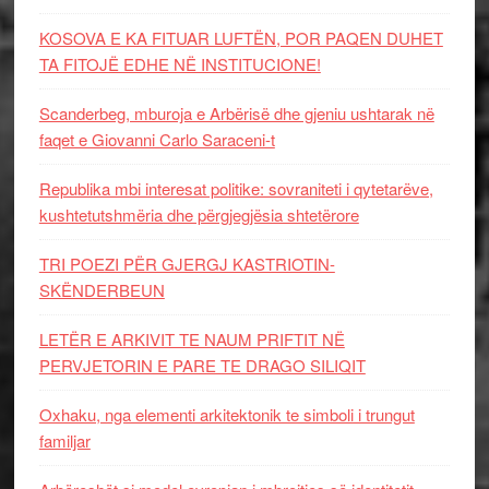
KOSOVA E KA FITUAR LUFTËN, POR PAQEN DUHET
TA FITOJË EDHE NË INSTITUCIONE!
Scanderbeg, mburoja e Arbërisë dhe gjeniu ushtarak në
faqet e Giovanni Carlo Saraceni-t
Republika mbi interesat politike: sovraniteti i qytetarëve,
kushtetutshmëria dhe përgjegjësia shtetërore
TRI POEZI PËR GJERGJ KASTRIOTIN-
SKËNDERBEUN
LETËR E ARKIVIT TE NAUM PRIFTIT NË
PERVJETORIN E PARE TE DRAGO SILIQIT
Oxhaku, nga elementi arkitektonik te simboli i trungut
familjar