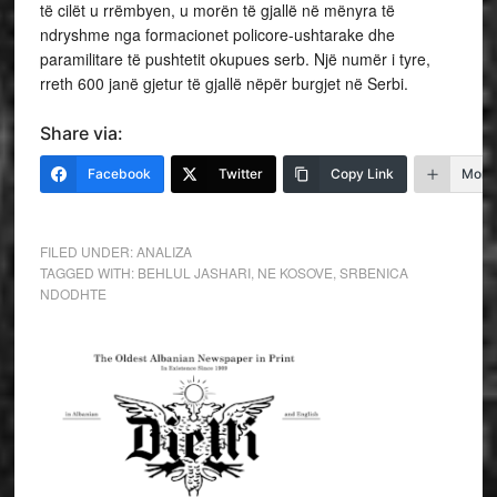
të cilët u rrëmbyen, u morën të gjallë në mënyra të
ndryshme nga formacionet policore-ushtarake dhe
paramilitare të pushtetit okupues serb. Një numër i tyre,
rreth 600 janë gjetur të gjallë nëpër burgjet në Serbi.
Share via:
Facebook
Twitter
Copy Link
More
FILED UNDER:
ANALIZA
TAGGED WITH:
BEHLUL JASHARI
,
NE KOSOVE
,
SRBENICA
NDODHTE