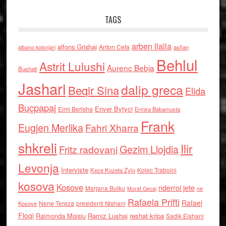
TAGS
arben llalla
alfons Grishaj
Anton Cefa
asllan
albano kolonjari
Behlul
Astrit Lulushi
Aurenc Bebja
Bushati
Jashari
dalip greca
Beqir Sina
Elida
Buçpapaj
Enver Bytyci
Elmi Berisha
Ermira Babamusta
Frank
Eugjen Merlika
Fahri Xharra
shkreli
Ilir
Gezim Llojdia
Fritz radovani
Levonja
Interviste
Kolec Traboini
Keze Kozeta Zylo
kosova
Kosove
nderroi jete
Marjana Bulku
ne
Murat Gecaj
Rafaela Prifti
Rafael
Nene Tereza
Kosove
presidenti Nishani
Floqi
Raimonda Moisiu
Ramiz Lushaj
reshat kripa
Sadik Elshani