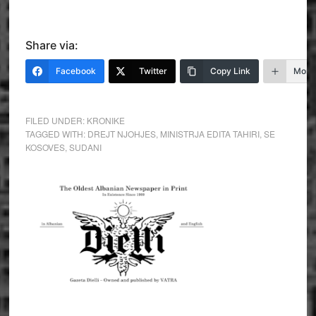
Share via:
Facebook
Twitter
Copy Link
More
FILED UNDER:
KRONIKE
TAGGED WITH:
DREJT NJOHJES
,
MINISTRJA EDITA TAHIRI
,
SE
KOSOVES
,
SUDANI