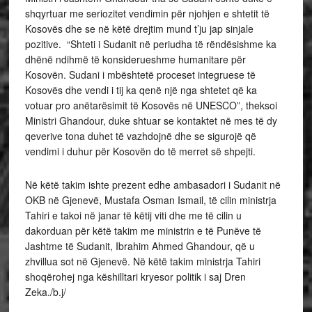
shqyrtuar me seriozitet vendimin për njohjen e shtetit të
Kosovës dhe se në këtë drejtim mund t’ju jap sinjale
pozitive. “Shteti i Sudanit në periudha të rëndësishme ka
dhënë ndihmë të konsiderueshme humanitare për
Kosovën. Sudani i mbështetë proceset integruese të
Kosovës dhe vendi i tij ka qenë një nga shtetet që ka
votuar pro anëtarësimit të Kosovës në UNESCO”, theksoi
Ministri Ghandour, duke shtuar se kontaktet në mes të dy
qeverive tona duhet të vazhdojnë dhe se sigurojë që
vendimi i duhur për Kosovën do të merret së shpejti.
Në këtë takim ishte prezent edhe ambasadori i Sudanit në
OKB në Gjenevë, Mustafa Osman Ismail, të cilin ministrja
Tahiri e takoi në janar të këtij viti dhe me të cilin u
dakorduan për këtë takim me ministrin e të Punëve të
Jashtme të Sudanit, Ibrahim Ahmed Ghandour, që u
zhvillua sot në Gjenevë. Në këtë takim ministrja Tahiri
shoqërohej nga këshilltari kryesor politik i saj Dren
Zeka./b.j/