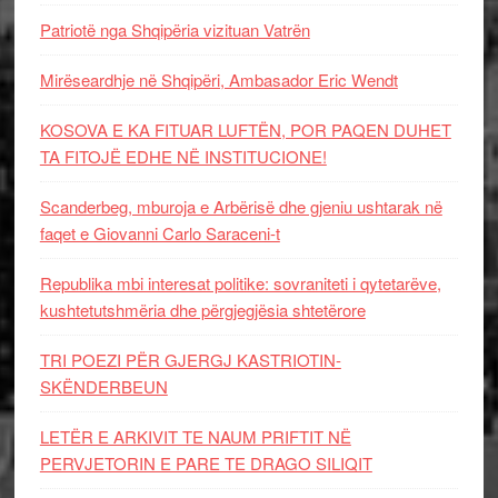
Patriotë nga Shqipëria vizituan Vatrën
Mirëseardhje në Shqipëri, Ambasador Eric Wendt
KOSOVA E KA FITUAR LUFTËN, POR PAQEN DUHET
TA FITOJË EDHE NË INSTITUCIONE!
Scanderbeg, mburoja e Arbërisë dhe gjeniu ushtarak në
faqet e Giovanni Carlo Saraceni-t
Republika mbi interesat politike: sovraniteti i qytetarëve,
kushtetutshmëria dhe përgjegjësia shtetërore
TRI POEZI PËR GJERGJ KASTRIOTIN-
SKËNDERBEUN
LETËR E ARKIVIT TE NAUM PRIFTIT NË
PERVJETORIN E PARE TE DRAGO SILIQIT