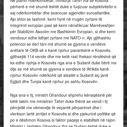
Në planin ndërkombëtar, ministrja Tahiri tha se Kosova
përherë e më shumë është duke e fuqizuar subjektivitetin e
saj ndërkombëtar dhe avancuar agjendën euroatlantike.
Ajo shtoi se tashmë kemi hyrë në rrugën zyrtare të
integrimit evropian pasi që kemi nënshkruar Marrëveshjen
për Stabilizim Asociim me Bashkimin Evropian, si dhe kemi
vendosur edhe lidhjet zyrtare me NATO-n. Ajo gjithashtu
potencoi se deri tani më shumë se gjysma e vendeve
anëtare të OKB-së e kanë njohur pavarësinë e Kosovës,
gjithsejtë 114 vende dhe me ketë rast theksoi rëndësinë që
ka edhe njohja e Kosovës nga ana e Sudanit duke bërë me
dije se më shumë se gjysma e vendeve të Afrikës kanë
njohur Kosovën ndërkohë që aleatët e Sudanit siç janë
Egjipti dhe Turqia kanë njohur po ashtu Kosovën.
Nga ana e tij, ministri Ghandour shprehu kënaqësinë për
këtë takim me ministren Tahiri duke thënë se vendi i tij
përcjellë me vëmendje të veçantë përparimet dhe i
vlerëson lartë arritjet e Kosovës si dhe pjekurinë politike që
po e dëshmon Kosova si faktor paqeje e stabiliteti në rajon.
Ministri i Jashtëm Ghandour tha se Sudani është duke e