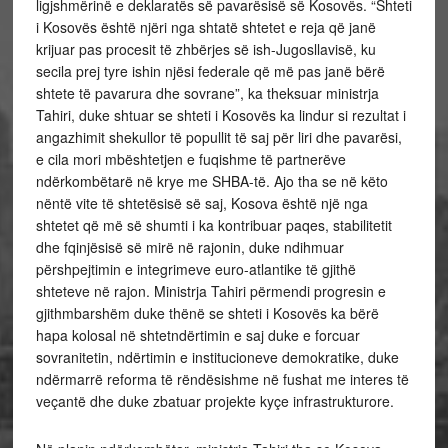
ligjshmërinë e deklaratës së pavarësisë së Kosovës. “Shteti
i Kosovës është njëri nga shtatë shtetet e reja që janë
krijuar pas procesit të zhbërjes së ish-Jugosllavisë, ku
secila prej tyre ishin njësi federale që më pas janë bërë
shtete të pavarura dhe sovrane”, ka theksuar ministrja
Tahiri, duke shtuar se shteti i Kosovës ka lindur si rezultat i
angazhimit shekullor të popullit të saj për liri dhe pavarësi,
e cila mori mbështetjen e fuqishme të partnerëve
ndërkombëtarë në krye me SHBA-të. Ajo tha se në këto
nëntë vite të shtetësisë së saj, Kosova është një nga
shtetet që më së shumti i ka kontribuar paqes, stabilitetit
dhe fqinjësisë së mirë në rajonin, duke ndihmuar
përshpejtimin e integrimeve euro-atlantike të gjithë
shteteve në rajon. Ministrja Tahiri përmendi progresin e
gjithmbarshëm duke thënë se shteti i Kosovës ka bërë
hapa kolosal në shtetndërtimin e saj duke e forcuar
sovranitetin, ndërtimin e institucioneve demokratike, duke
ndërmarrë reforma të rëndësishme në fushat me interes të
veçantë dhe duke zbatuar projekte kyçe infrastrukturore.