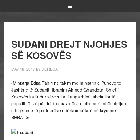
SUDANI DREJT NJOHJES
SË KOSOVËS
MAY 18, 2017
BY
DGRECA
-Ministrja Edita Tahiri në takim me ministrin e Punëve të
Jashtme të Sudanit, Ibrahim Ahmed Ghandour: Shteti i
Kosovës ka lindur si rezultat i angazhimit shekullor të
popullit të saj për liri dhe pavarësi, e cila mori mbështetjen
e fuqishme të partnerëve ndërkombëtarë në krye me
SHBA-të/