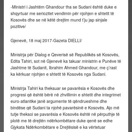
-Ministri i Jashtëm Ghandour tha se Sudani është duke e
shqyrtuar me seriozitet vendimin për njohjen e shtetit të
Kosovës dhe se në këtë drejtim mund t’ju jap sinjale
pozitive/
Gjenevë, 18 maj 2017-Gazeta DIELLI/
Ministrja për Dialog e Qeverisë së Republikës së Kosovës,
Edita Tahiri, sot në Gjenevë ka takuar ministrin e Punëve të
Jashtme të Sudanit, Ibrahim Ahmed Ghandour, me ç’rast
ka kërkuar njohjen e shtetit të Kosovës nga Sudani.
Ministrja Tahiri ka theksuar se pavarësia e Kosovës dhe
progresi që është bërë në zhvillimin e shtetit dhe integrimet
euro-atlantike janë argumente të qëndrueshme dhe
bindëse që Sudani ta njohë pavarësinë e Kosovës. Ajo më
tutje theksoi se pavarësia e Kosovës është në përputhje të
plotë me të drejtën ndërkombëtare duke qenë se edhe
Gjykata Ndërkombëtare e Drejtësisë e ka vërtetuar