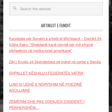
ARTIKUJT E FUNDIT
Kandidate për Senatin e shtetit të Michiganit – Distrikti 24,
Edlira Sako: “Shqiptarët kanë nevojë për më shumë
përfaqësim në institucionet amerikane”
Zëri i Krujës së Skënderbeut që troket në portat e Sienës
SHPALLET KËSHILLI I FEDERATËS VATRA
LUMI SI UDHË E NDRYSHIM NË POEZINË
AGOLLIANE
ZËMËRIM DHE PAS VDEKJES! DISIDENTI I
PËRHERSHËM…