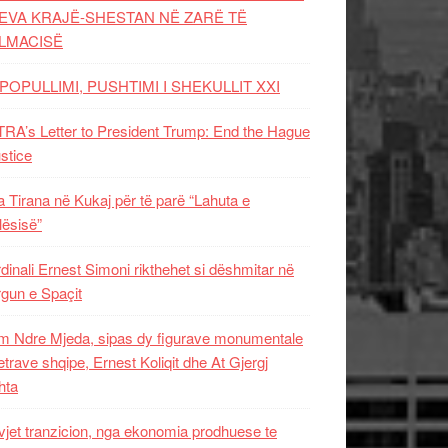
EVA KRAJË-SHESTAN NË ZARË TË
LMACISË
POPULLIMI, PUSHTIMI I SHEKULLIT XXI
RA’s Letter to President Trump: End the Hague
ustice
 Tirana në Kukaj për të parë “Lahuta e
ësisë”
dinali Ernest Simoni rikthehet si dëshmitar në
gun e Spaçit
 Ndre Mjeda, sipas dy figurave monumentale
letrave shqipe, Ernest Koliqit dhe At Gjergj
hta
vjet tranzicion, nga ekonomia prodhuese te