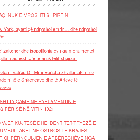
AÇI NUK E MPOSHTI SHPIRTIN
 York, qyteti që ndryshoi emrin… dhe ndryshoi
ën
i zakonor dhe isopolifonia dy nga monumentet
jalla madhështore të antikitetit shqiptar
etari i Vatrës Dr. Elmi Berisha zhvilloi takim në
deminë e Shkencave dhe të Arteve të
sovës
SHTJA ÇAME NË PARLAMENTIN E
QIPËRISË NË VITIN 1921
0 VJET KUJTESË DHE IDENTITET-TRYEZË E
UMBULLAKËT NË OSTROS TË KRAJËS
R SHPËRNGULJEN E ARBËRESHËVE NGA