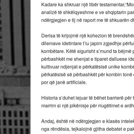
Kadare ka shkruar një libër testamentar,“M
analizë të shkëlqyeshme e ve shqiptarin pa
ndërgjegjen e tij në raport me të shkuarën d
Derisa të krijojmë një kohezion të brendsh
dilemave idetintare t’iu japim zgjedhje përf
kombëtare. Këtë sigurisht s’mund ta bëjmë p
përbashkët me shenjat e tiparet dalluese id
kultivuar ndjenjat e përkatësisë unike komb
përkatësisë së përbashkët për kombin tonë dh
por që janë artificiale.
Historia s’duhet lejuar të bëhet barrierë pë
marrim si një pikënisje për rrugëtimet e ar
Andaj, është në ndërgjegjen e klasës intelekt
nga rëndësia, tejkalojnë gjitha debatet e p