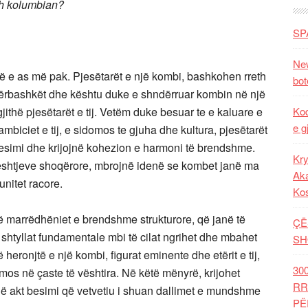
sh kolumbian?
SP
.
New
 e as më pak. Pjesëtarët e një kombi, bashkohen rreth
bot
 përbashkët dhe kështu duke e shndërruar kombin në një
 gjithë pjesëtarët e tij. Vetëm duke besuar te e kaluare e
Kod
e g
 ambiciet e tij, e sidomos te gjuha dhe kultura, pjesëtarët
besimi dhe krijojnë kohezion e harmoni të brendshme.
Kry
çështjeve shoqërore, mbrojnë idenë se kombet janë ma
Aka
nitet racore.
Ko
 marrëdhëniet e brendshme strukturore, që janë të
ÇË
 shtyllat fundamentale mbi të cilat ngrihet dhe mbahet
SH
eronjtë e një kombi, figurat eminente dhe etërit e tij,
30
omos në çaste të vështira. Në këtë mënyrë, krijohet
RR
jë akt besimi që vetvetiu i shuan dallimet e mundshme
PË