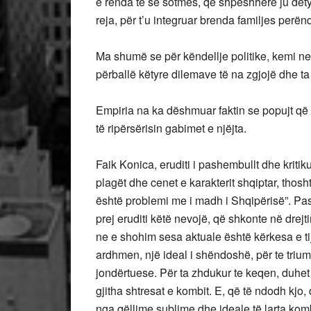
e rënda të së sotmes, që shpeshherë ju dety
reja, për t’u integruar brenda familjes perën
Ma shumë se për këndellje politike, kemi ne
përballë këtyre dilemave të na zgjojë dhe ta 
Empiria na ka dëshmuar faktin se popujt që 
të ripërsërisin gabimet e njëjta.
Faik Konica, eruditi i pashembullt dhe kriti
plagët dhe cenet e karakterit shqiptar, thosh
është problemi me i madh i Shqipërisë”. Pa
prej eruditi këtë nevojë, që shkonte në drej
ne e shohim sesa aktuale është kërkesa e tij
ardhmen, një ideal i shëndoshë, për te triu
jondërtuese. Për ta zhdukur te keqen, duhet 
gjitha shtresat e kombit. E, që të ndodh kjo
nga qëllime sublime dhe ideale të larta kom