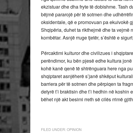
ekzistuar dhe dha fryte të dobishme. Tash duh
bëjmë pararojë për të sotmen dhe udhërrëfim
oksidentale, që e promovuan pa ekuivokë gj
Shqipëria, duhet ta rikthejmë dhe ta vejmë n
kombëtar. Asnjë rruge tjetër, s’është e sigur
Përcaktimi kulturor dhe civilizues i shqipta
perëndimor, ku bën pjesë edhe kultura jonë q
kohë kanë qenë të shtrënguara here nga pus
shqiptaret asnjëherë s’janë shkëput kulturali
barriera për të sotmen dhe përpiqen ta frag
detyrë t’i braktisin dhe t’i hedhin në kosh
bëhet një akt besimi rreth së cilës rrimë gjit
FILED UNDER:
OPINION