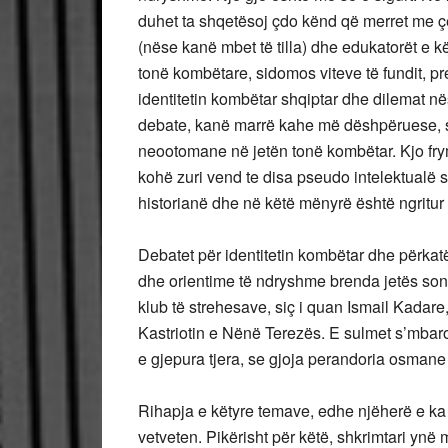
duhet ta shqetësoj çdo kënd që merret me çës
(nëse kanë mbet të tilla) dhe edukatorët e k
tonë kombëtare, sidomos viteve të fundit, pr
identitetin kombëtar shqiptar dhe dilemat në
debate, kanë marrë kahe më dëshpëruese, s
neootomane në jetën tonë kombëtar. Kjo frym
kohë zuri vend te disa pseudo intelektualë 
historianë dhe në këtë mënyrë është ngritur m
Debatet për identitetin kombëtar dhe përkatë
dhe orientime të ndryshme brenda jetës son
klub të strehesave, siç i quan Ismail Kadare,
Kastriotin e Nënë Terezës. E sulmet s’mbar
e gjepura tjera, se gjoja perandoria osman
Rihapja e këtyre temave, edhe njëherë e ka 
vetveten. Pikërisht për këtë, shkrimtari ynë