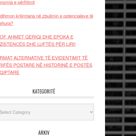
nomia e përfitimit
dihmon krijimtaria në zbulimin e potencialeve të
ehura?
OF. AHMET QERIQI DHE EPOKA E
ZISTENCЁS DHE LUFTЁS PЁR LIRI!
RMAT ALTERNATIVE TË EVIDENTIMIT TË
RIFËS POSTARE NË HISTORINË E POSTËS
QIPTARE
KATEGORITË
egoritë
ARKIV