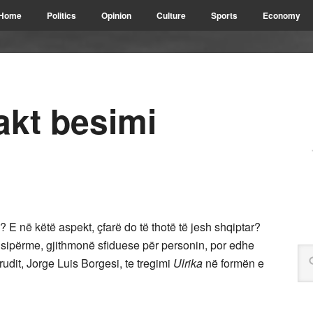
Home
Politics
Opinion
Culture
Sports
Economy
akt besimi
i? E në këtë aspekt, çfarë do të thotë të jesh shqiptar?
sipërme, gjithmonë sfiduese për personin, por edhe
udit, Jorge Luis Borgesi, te tregimi
Ulrika
në formën e