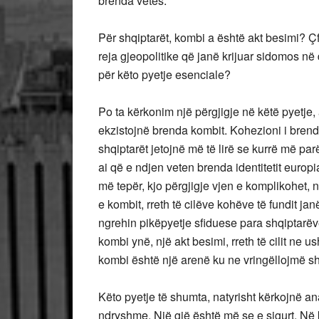
brenda vetes.
Për shqiptarët, kombi a është akt besimi? Çfar
reja gjeopolitike që janë krijuar sidomos në
për këto pyetje esenciale?
Po ta kërkonim një përgjigje në këtë pyetje,
ekzistojnë brenda kombit. Kohezioni i brend
shqiptarët jetojnë më të lirë se kurrë më parë
ai që e ndjen veten brenda identitetit europi
më tepër, kjo përgjigje vjen e komplikohet, 
e kombit, rreth të cilëve kohëve të fundit j
ngrehin pikëpyetje sfiduese para shqiptarëv
kombi ynë, një akt besimi, rreth të cilit ne
kombi është një arenë ku ne vringëllojmë s
Këto pyetje të shumta, natyrisht kërkojnë an
ndryshme. Një gjë është më se e sigurt. Në 