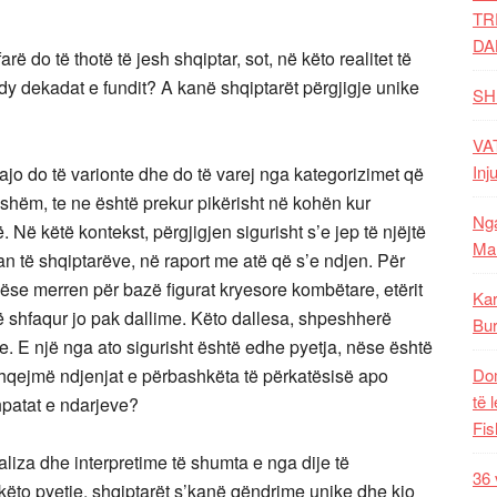
TR
DA
ë do të thotë të jesh shqiptar, sot, në këto realitet të
 dy dekadat e fundit? A kanë shqiptarët përgjigje unike
SH
VAT
Inj
 ajo do të varionte dhe do të varej nga kategorizimet që
shëm, te ne është prekur pikërisht në kohën kur
Nga
. Në këtë kontekst, përgjigjen sigurisht s’e jep të njëjtë
Mal
an të shqiptarëve, në raport me atë që s’e ndjen. Për
nëse merren për bazë figurat kryesore kombëtare, etërit
Kar
anë shfaqur jo pak dallime. Këto dallesa, shpeshherë
Bur
e. E një nga ato sigurisht është edhe pyetja, nëse është
 ushqejmë ndjenjat e përbashkëta të përkatësisë apo
Dom
të 
hpatat e ndarjeve?
Fis
aliza dhe interpretime të shumta e nga dije të
36 
këto pyetje, shqiptarët s’kanë qëndrime unike dhe kjo