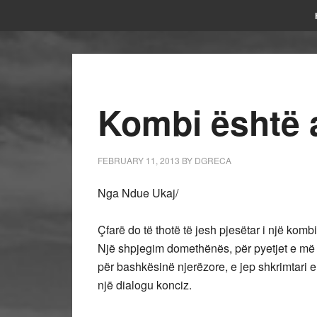
Kombi është 
FEBRUARY 11, 2013
BY
DGRECA
Nga Ndue Ukaj/
Çfarë do të thotë të jesh pjesëtar i një komb
Një shpjegim domethënës, për pyetjet e më 
për bashkësinë njerëzore, e jep shkrimtari er
një dialogu konciz.