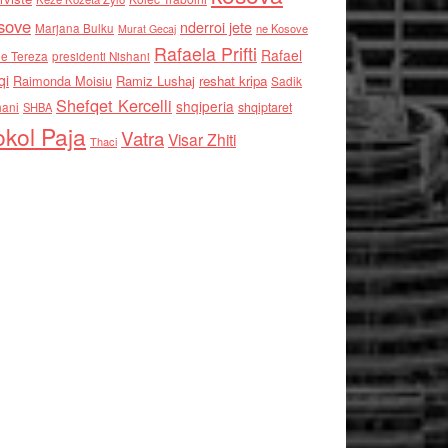
sove
nderroi jete
Marjana Bulku
ne Kosove
Murat Gecaj
Rafaela Prifti
Rafael
e Tereza
presidenti Nishani
qi
Raimonda Moisiu
Ramiz Lushaj
reshat kripa
Sadik
Shefqet Kercelli
shqiperia
hani
shqiptaret
SHBA
kol Paja
Vatra
Visar Zhiti
Thaci