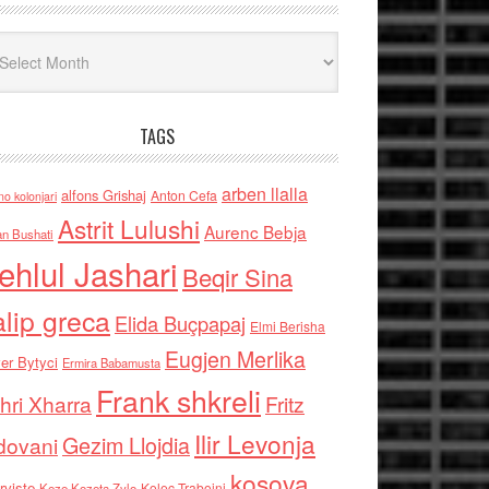
iv
TAGS
arben llalla
alfons Grishaj
Anton Cefa
no kolonjari
Astrit Lulushi
Aurenc Bebja
an Bushati
ehlul Jashari
Beqir Sina
alip greca
Elida Buçpapaj
Elmi Berisha
Eugjen Merlika
er Bytyci
Ermira Babamusta
Frank shkreli
hri Xharra
Fritz
Ilir Levonja
Gezim Llojdia
dovani
kosova
rviste
Kolec Traboini
Keze Kozeta Zylo