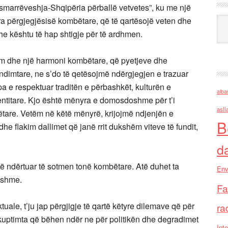
osmarrëveshja-Shqipëria përballë vetvetes”, ku me një
ra përgjegjësisë kombëtare, që të qartësojë veten dhe
Ark
he kështu të hap shtigje për të ardhmen.
ëm dhe një harmoni kombëtare, që pyetjeve dhe
undimtare, ne s’do të qetësojmë ndërgjegjen e trazuar
a e respektuar traditën e përbashkët, kulturën e
alba
entitare. Kjo është mënyra e domosdoshme për t’i
asll
ëtare. Vetëm në këtë mënyrë, krijojmë ndjenjën e
B
e flakim dallimet që janë rrit dukshëm viteve të fundit,
d
r të ndërtuar të sotmen tonë kombëtare. Atë duhet ta
Env
dhshme.
Fa
uale, t’ju jap përgjigje të qartë këtyre dilemave që për
ra
akuptimta që bëhen ndër ne për politikën dhe degradimet
Inte