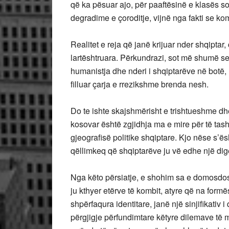
që ka pësuar ajo, për paaftësinë e klasës s
degradime e çoroditje, vijnë nga fakti se ko
Realitet e reja që janë krijuar nder shqiptar,
lartështruara. Përkundrazi, sot më shumë se 
humanistja dhe nderi i shqiptarëve në botë,
filluar çarja e rrezikshme brenda nesh.
Do te ishte skajshmërisht e trishtueshme dhe
kosovar është zgjidhja ma e mire për të tas
gjeografisë politike shqiptare. Kjo nëse s’ë
qëllimkeq që shqiptarëve ju vë edhe një dig
Nga këto përsiatje, e shohim sa e domosdosh
ju kthyer etërve të kombit, atyre që na for
shpërfaqura identitare, janë një sinjifikativ i
përgjigje përfundimtare këtyre dilemave të 