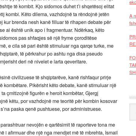
eko
htje të kombit. Kjo sidomos duhet t’i shqetësoj elitat
ëtij kombi. Këto dilema, vazhdojnë ta rëndojnë jetën
A n
ej kur brenda nesh kanë filluar të rihapen debate për
fsh
se ai është unik apo i fragmentuar. Ndërkaq, këto
PR
idomos pas shfaqjes së një fryme çoroditëse
RE
ë, e cila së pari është stimuluar nga qarqe turke, me
shqiptarë, të përkrahur po ashtu nga disa pseudo
FO
jerisht deri në nivelet e larta qeveritare.
TA
SH
sinë civilizuese të shqiptarëve, kanë rishfaqur prirje
ë kombëtare. Pikërisht këto debate, kanë stimuluar një
 ta çmitizojnë figurën e heroit kombëtar, Gjergj
ojnë këtu, por vazhdojnë me teoritë për kombin kosovar
Kat
e s’na paska qenë pushtuese, por administruese.
parashtruar nevojën e qartësimit të raporteve tona me
 më i afirmuar dhe një nga mendjet më të mbrehta, Ismail