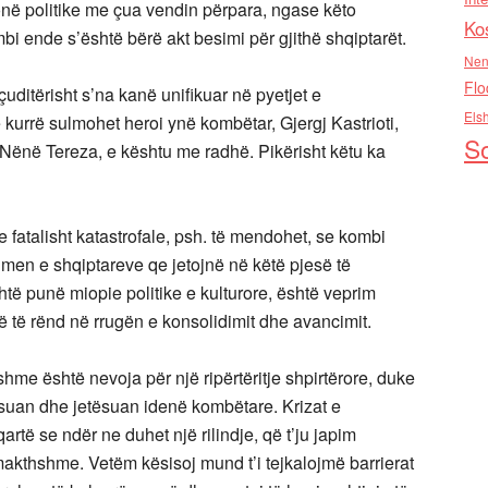
onë politike me çua vendin përpara, ngase këto
Ko
mbi ende s’është bërë akt besimi për gjithë shqiptarët.
Nen
Flo
 çuditërisht s’na kanë unifikuar në pyetjet e
Els
kurrë sulmohet heroi ynë kombëtar, Gjergj Kastrioti,
So
 Nënë Tereza, e kështu me radhë. Pikërisht këtu ka
 fatalisht katastrofale, psh. të mendohet, se kombi
hmen e shqiptareve qe jetojnë në këtë pjesë të
shtë punë miopie politike e kulturore, është veprim
ë të rënd në rrugën e konsolidimit dhe avancimit.
me është nevoja për një ripërtëritje shpirtërore, duke
mësuan dhe jetësuan idenë kombëtare. Krizat e
 qartë se ndër ne duhet një rilindje, që t’ju japim
makthshme. Vetëm kësisoj mund t’i tejkalojmë barrierat