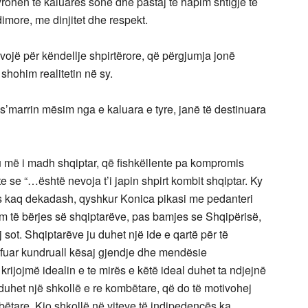
rohen të kaluarës sonë dhe pastaj të hapim shtigje të
dimore, me dinjitet dhe respekt.
vojë për këndellje shpirtërore, që përgjumja jonë
shohim realitetin në sy.
s’marrin mësim nga e kaluara e tyre, janë të destinuara
ku më i madh shqiptar, që fishkëllente pa kompromis
te se “…është nevoja t’i japin shpirt kombit shqiptar. Ky
s kaq dekadash, qyshkur Konica pikasi me pedanteri
tim të bërjes së shqiptarëve, pas bamjes se Shqipërisë,
 sot. Shqiptarëve ju duhet një ide e qartë për të
mfuar kundruall kësaj gjendje dhe mendësie
krijojmë idealin e te mirës e këtë ideal duhet ta ndjejnë
, duhet një shkollë e re kombëtare, që do të motivohej
bëtare. Kjo shkollë në viteve të indipedencës ka