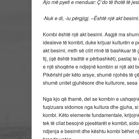
Ajo më pyeti e menduar: Ç’do të thotë të je
-Nuk e di, -iu përgjigj. –Është një akt besimi
Kombi është një akt besimi. Asgjë ma shumë
idealeve të kombit, duke krijuar kulturën e
akt besimi, rreth së cilit rrinë të bashkuar të
tij, (që është traditë e përbashkët), pastaj te
e një shoqërie e ndjejnë kombin si një akt 
Pikërisht për këto arsye, shumë njohës të 
shumë unitet gjuhësore dhe kulturore, sesa u
Nga kjo që thamë, del se kombin e ushqejnë
fuqizuara sidomos nga kultura dhe gjuha, si
kombi. Këto elemente fundamentale, krijojnë h
tek të cilat besojnë pjesëtarët e kombit, sid
ndjenja e besimit dhe kështu kombi bëhet n