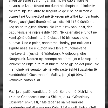
shteti që është i varur nga taksimi. Në çdo shkallë të
qeverisjes ka politikanë me duart në xhepin tonë kolektiv.
Ne kemi nje strukturë të rregullave që e bejnë klimën e
biznesit në Connecticut më të keqen në gjithë kombin tonë.
Përveç asaj çfarë thamë më lart, distrikti i 15të është me
keq se në të gjithë shtetin. Ne kemi 12% papunësi, dhe
papunësia e të rinjve është 16%. Në katër vitet e fundit ne
kemi qënë dëshmimtarë të eksodit të bizneseve dhe
punëve. Unë e pëlqej senatoren Hartley, por nuk jam i
sigurtë nëse ajo e kupton shkallën e mundimeve të
njerëzve të thjeshtë në Waterbury, Middlebury, dhe
Naugatuck. Ndërsa ajo kënaqet në mbrëmjet e koktejit me
lobuesit, të rinjtë e të rejat nuk mund të gjejnë dot punë. Ne
meritojmë një senator që në këto raste është i gatshëm të
kundërshtojë Guvernatorin Malloy, jo një që 99% të
votimeve, voton si ai.
Pasi ju shpallët kandidaturën për Senator në Distriktit e
15të në Connecticut më 13 Shkurt, 2014, “Waterbury
Observer” shkruajti, “ Më tepër se sa një karrierë
akademike më diploma nga Kolegji i Bostonit, Universiteti