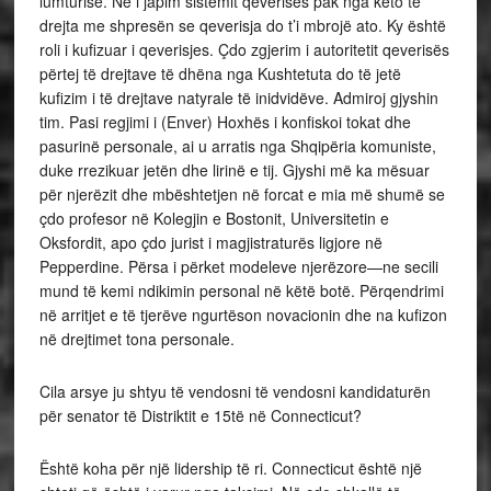
lumturisë. Ne i japim sistemit qeverisës pak nga këto të
drejta me shpresën se qeverisja do t’i mbrojë ato. Ky është
roli i kufizuar i qeverisjes. Çdo zgjerim i autoritetit qeverisës
përtej të drejtave të dhëna nga Kushtetuta do të jetë
kufizim i të drejtave natyrale të inidvidëve. Admiroj gjyshin
tim. Pasi regjimi i (Enver) Hoxhës i konfiskoi tokat dhe
pasurinë personale, ai u arratis nga Shqipëria komuniste,
duke rrezikuar jetën dhe lirinë e tij. Gjyshi më ka mësuar
për njerëzit dhe mbështetjen në forcat e mia më shumë se
çdo profesor në Kolegjin e Bostonit, Universitetin e
Oksfordit, apo çdo jurist i magjistraturës ligjore në
Pepperdine. Përsa i përket modeleve njerëzore—ne secili
mund të kemi ndikimin personal në këtë botë. Përqendrimi
në arritjet e të tjerëve ngurtëson novacionin dhe na kufizon
në drejtimet tona personale.
Cila arsye ju shtyu të vendosni të vendosni kandidaturën
për senator të Distriktit e 15të në Connecticut?
Është koha për një lidership të ri. Connecticut është një