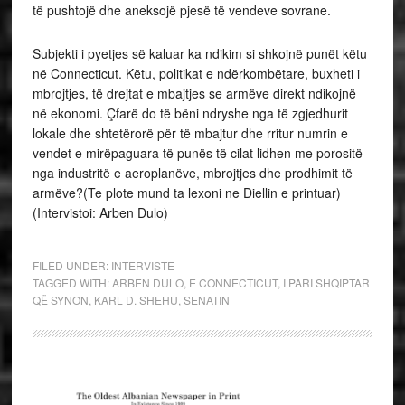
të pushtojë dhe aneksojë pjesë të vendeve sovrane.
Subjekti i pyetjes së kaluar ka ndikim si shkojnë punët këtu
në Connecticut. Këtu, politikat e ndërkombëtare, buxheti i
mbrojtjes, të drejtat e mbajtjes se armëve direkt ndikojnë
në ekonomi. Çfarë do të bëni ndryshe nga të zgjedhurit
lokale dhe shtetërorë për të mbajtur dhe rritur numrin e
vendet e mirëpaguara të punës të cilat lidhen me porositë
nga industritë e aeroplanëve, mbrojtjes dhe prodhimit të
armëve?(Te plote mund ta lexoni ne Diellin e printuar)
(Intervistoi: Arben Dulo)
FILED UNDER:
INTERVISTE
TAGGED WITH:
ARBEN DULO
,
E CONNECTICUT
,
I PARI SHQIPTAR
QË SYNON
,
KARL D. SHEHU
,
SENATIN