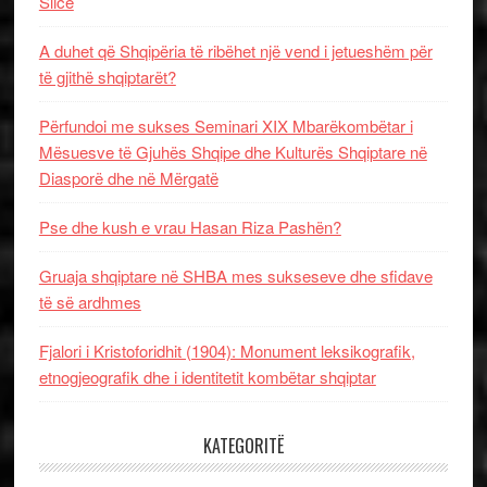
Slice
A duhet që Shqipëria të ribëhet një vend i jetueshëm për
të gjithë shqiptarët?
Përfundoi me sukses Seminari XIX Mbarëkombëtar i
Mësuesve të Gjuhës Shqipe dhe Kulturës Shqiptare në
Diasporë dhe në Mërgatë
Pse dhe kush e vrau Hasan Riza Pashën?
Gruaja shqiptare në SHBA mes sukseseve dhe sfidave
të së ardhmes
Fjalori i Kristoforidhit (1904): Monument leksikografik,
etnogjeografik dhe i identitetit kombëtar shqiptar
KATEGORITË