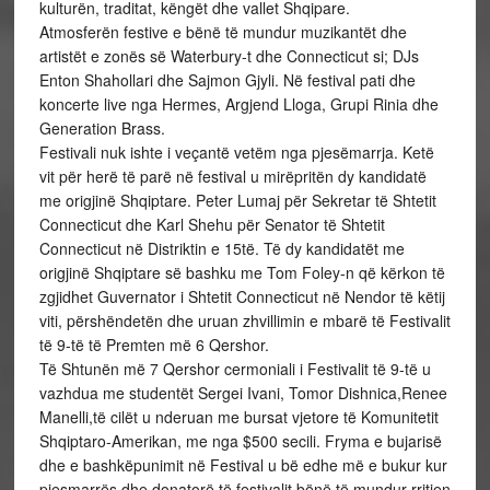
kulturën, traditat, këngët dhe vallet Shqipare.
Atmosferën festive e bënë të mundur muzikantët dhe
artistët e zonës së Waterbury-t dhe Connecticut si; DJs
Enton Shahollari dhe Sajmon Gjyli. Në festival pati dhe
koncerte live nga Hermes, Argjend Lloga, Grupi Rinia dhe
Generation Brass.
Festivali nuk ishte i veçantë vetëm nga pjesëmarrja. Ketë
vit për herë të parë në festival u mirëpritën dy kandidatë
me origjinë Shqiptare. Peter Lumaj për Sekretar të Shtetit
Connecticut dhe Karl Shehu për Senator të Shtetit
Connecticut në Distriktin e 15të. Të dy kandidatët me
origjinë Shqiptare së bashku me Tom Foley-n që kërkon të
zgjidhet Guvernator i Shtetit Connecticut në Nendor të këtij
viti, përshëndetën dhe uruan zhvillimin e mbarë të Festivalit
të 9-të të Premten më 6 Qershor.
Të Shtunën më 7 Qershor cermoniali i Festivalit të 9-të u
vazhdua me studentët Sergei Ivani, Tomor Dishnica,Renee
Manelli,të cilët u nderuan me bursat vjetore të Komunitetit
Shqiptaro-Amerikan, me nga $500 secili. Fryma e bujarisë
dhe e bashkëpunimit në Festival u bë edhe më e bukur kur
pjesmarrës dhe donatorë të festivalit bënë të mundur rritjen