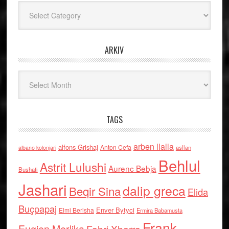
Kategoritë
ARKIV
Arkiv
TAGS
arben llalla
alfons Grishaj
Anton Cefa
asllan
albano kolonjari
Behlul
Astrit Lulushi
Aurenc Bebja
Bushati
Jashari
dalip greca
Beqir Sina
Elida
Buçpapaj
Enver Bytyci
Elmi Berisha
Ermira Babamusta
Frank
Fahri Xharra