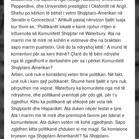
Pepperdine, dhe Universiteti prestigjioz i Oksfordit në Angli,
Shehu po kërkon të bëhet i vetmi Shqiptaro-Amerikan në
Senatin e Connecticut.” Artikulli pastaj nënvizon fjalët tuaja
kur thoni se, “Politikanët lokalë e kanë njohur rritjen e
influencës së Komunitetit Shqiptar në Waterbury. Ata na
marrin me të mirë në kohën e votimeve dhe na braktisin
sapo marrin pushtetin. Unë do ta ndryshoj këtë.” A mund të
komentoni për sa keni thënë? Çfarë do të bëni ndryshe
nga të zgjedhurit e deritashëm për sa i përket Komunitetit
Shqiptaro-Amerikan?
Arben, unë nuk e konsideroj veten time politikan. Në fakt,
unë nuk i kam qejf politikanët. Shumë herë fjalët e tyre nuk
përputhen me veprat. Waterbury ka komunitete nga më të
ndryshme, dhe politikanë premtojë për çdo gjë, për t’u
zgjedhur. Këtu ka politikanë që shkojnë për vota tek
Shqiptarët dhe Hispanikët. Ata duken nëpër festat e tyre.
Ata i marrin me të mirë dhe premtojnë favore për liderat e
komuniteteve. Ata duken vetëm në kohë zgjedhjesh. Sapo
zgjidhen këta politikanë zhduken si me magji. Sa komisione
kryeson nga Shqiptaro Amerikanët? Sa Shqiptaro-