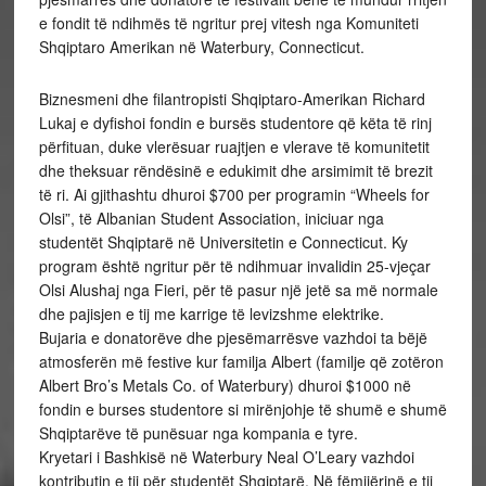
e fondit të ndihmës të ngritur prej vitesh nga Komuniteti
Shqiptaro Amerikan në Waterbury, Connecticut.
Biznesmeni dhe filantropisti Shqiptaro-Amerikan Richard
Lukaj e dyfishoi fondin e bursës studentore që këta të rinj
përfituan, duke vlerësuar ruajtjen e vlerave të komunitetit
dhe theksuar rëndësinë e edukimit dhe arsimimit të brezit
të ri. Ai gjithashtu dhuroi $700 per programin “Wheels for
Olsi”, të Albanian Student Association, iniciuar nga
studentët Shqiptarë në Universitetin e Connecticut. Ky
program është ngritur për të ndihmuar invalidin 25-vjeçar
Olsi Alushaj nga Fieri, për të pasur një jetë sa më normale
dhe pajisjen e tij me karrige të levizshme elektrike.
Bujaria e donatorëve dhe pjesëmarrësve vazhdoi ta bëjë
atmosferën më festive kur familja Albert (familje që zotëron
Albert Bro’s Metals Co. of Waterbury) dhuroi $1000 në
fondin e burses studentore si mirënjohje të shumë e shumë
Shqiptarëve të punësuar nga kompania e tyre.
Kryetari i Bashkisë në Waterbury Neal O’Leary vazhdoi
kontributin e tij për studentët Shqiptarë. Në fëmijërinë e tij