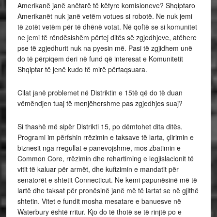
Amerikanë janë anëtarë të këtyre komisioneve? Shqiptaro
Amerikanët nuk janë vetëm votues si robotë. Ne nuk jemi
të zotët vetëm për të dhënë votat. Në qoftë se si komunitet
ne jemi të rëndësishëm përtej ditës së zgjedhjeve, atëhere
pse të zgjedhurit nuk na pyesin më. Pasi të zgjidhem unë
do të përpiqem deri në fund që interesat e Komunitetit
Shqiptar të jenë kudo të mirë përfaqsuara.
Cilat janë problemet në Distriktin e 15të që do të duan
vëmëndjen tuaj të menjëhershme pas zgjedhjes suaj?
Si thashë më sipër Distrikti 15, po dëmtohet dita ditës.
Programi im përfshin rrëzimin e taksave të larta, çlirimin e
biznesit nga rregullat e panevojshme, mos zbatimin e
Common Core, rrëzimin dhe rehartiming e legjislacionit të
vitit të kaluar për armët, dhe kufizimin e mandatit për
senatorët e shtetit Connecticut. Ne kemi papunësinë më të
lartë dhe taksat për pronësinë janë më të lartat se në gjithë
shtetin. Vitet e fundit mosha mesatare e banuesve në
Waterbury është rritur. Kjo do të thotë se të rinjtë po e