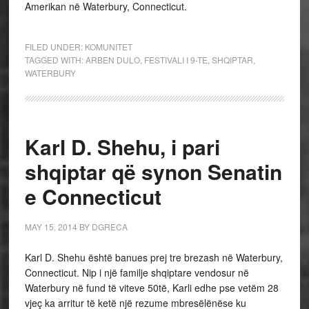
Amerikan në Waterbury, Connecticut.
FILED UNDER:
KOMUNITET
TAGGED WITH:
ARBEN DULO
,
FESTIVALI I 9-TE
,
SHQIPTAR
,
WATERBURY
Karl D. Shehu, i pari
shqiptar që synon Senatin
e Connecticut
MAY 15, 2014
BY
DGRECA
Karl D. Shehu është banues prej tre brezash në Waterbury,
Connecticut. Nip i një familje shqiptare vendosur në
Waterbury në fund të viteve 50të, Karli edhe pse vetëm 28
vjeç ka arritur të ketë një rezume mbresëlënëse ku