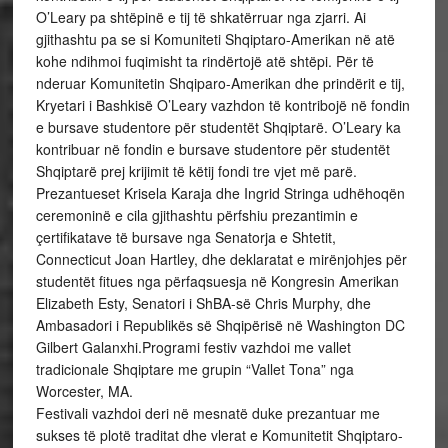
O’Leary pa shtëpinë e tij të shkatërruar nga zjarri. Ai
gjithashtu pa se si Komuniteti Shqiptaro-Amerikan në atë
kohe ndihmoi fuqimisht ta rindërtojë atë shtëpi. Për të
nderuar Komunitetin Shqiparo-Amerikan dhe prindërit e tij,
Kryetari i Bashkisë O’Leary vazhdon të kontribojë në fondin
e bursave studentore për studentët Shqiptarë. O’Leary ka
kontribuar në fondin e bursave studentore për studentët
Shqiptarë prej krijimit të këtij fondi tre vjet më parë.
Prezantueset Krisela Karaja dhe Ingrid Stringa udhëhoqën
ceremoninë e cila gjithashtu përfshiu prezantimin e
çertifikatave të bursave nga Senatorja e Shtetit,
Connecticut Joan Hartley, dhe deklaratat e mirënjohjes për
studentët fitues nga përfaqsuesja në Kongresin Amerikan
Elizabeth Esty, Senatori i ShBA-së Chris Murphy, dhe
Ambasadori i Republikës së Shqipërisë në Washington DC
Gilbert Galanxhi.Programi festiv vazhdoi me vallet
tradicionale Shqiptare me grupin “Vallet Tona” nga
Worcester, MA.
Festivali vazhdoi deri në mesnatë duke prezantuar me
sukses të plotë traditat dhe vlerat e Komunitetit Shqiptaro-