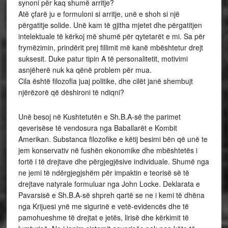
synoni për kaq shumë arritje?
Atë çfarë ju e formuloni si arritje, unë e shoh si një
përgatitje solide. Unë kam të gjitha mjetet dhe përgatitjen
intelektuale të kërkoj më shumë për qytetarët e mi. Sa për
frymëzimin, prindërit prej fillimit më kanë mbështetur drejt
suksesit. Duke patur tipin A të personalitetit, motivimi
asnjëherë nuk ka qënë problem për mua.
Cila është filozofia juaj politike, dhe cilët janë shembujt
njërëzorë që dëshironi të ndiqni?
Unë besoj në Kushtetutën e Sh.B.A-së the parimet
qeverisëse të vendosura nga Baballarët e Kombit
Amerikan. Substanca filozofike e këtij besimi bën që unë te
jem konservativ në fushën ekonomike dhe mbështetës i
fortë i të drejtave dhe përgjegjësive individuale. Shumë nga
ne jemi të ndërgjegjshëm për impaktin e teorisë së të
drejtave natyrale formuluar nga John Locke. Deklarata e
Pavarsisë e Sh.B.A-së shpreh qartë se ne i kemi të dhëna
nga Krijuesi ynë me sigurinë e vetë-evidencës dhe të
pamohueshme të drejtat e jetës, lirisë dhe kërkimit të