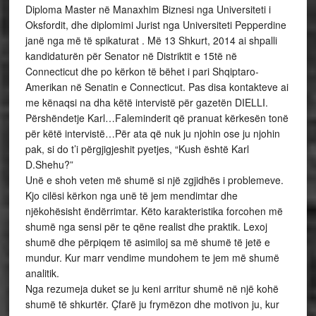
Diploma Master në Manaxhim Biznesi nga Universiteti i
Oksfordit, dhe diplomimi Jurist nga Universiteti Pepperdine
janë nga më të spikaturat . Më 13 Shkurt, 2014 ai shpalli
kandidaturën për Senator në Distriktit e 15të në
Connecticut dhe po kërkon të bëhet i pari Shqiptaro-
Amerikan në Senatin e Connecticut. Pas disa kontakteve ai
me kënaqsi na dha këtë intervistë për gazetën DIELLI.
Përshëndetje Karl…Faleminderit që pranuat kërkesën tonë
për këtë intervistë…Për ata që nuk ju njohin ose ju njohin
pak, si do t’i përgjigjeshit pyetjes, “Kush është Karl
D.Shehu?”
Unë e shoh veten më shumë si një zgjidhës i problemeve.
Kjo cilësi kërkon nga unë të jem mendimtar dhe
njëkohësisht ëndërrimtar. Këto karakteristika forcohen më
shumë nga sensi për te qëne realist dhe praktik. Lexoj
shumë dhe përpiqem të asimiloj sa më shumë të jetë e
mundur. Kur marr vendime mundohem te jem më shumë
analitik.
Nga rezumeja duket se ju keni arritur shumë në një kohë
shumë të shkurtër. Çfarë ju frymëzon dhe motivon ju, kur