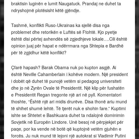
braktisin luginën e lumit Naugatuck. Prandaj ne duhet ta
ndryshojmë plotësisht këtë gjëndje.
Tashmë, konflikti Ruso-Ukrainas ka sjellë disa nga
problemet dhe retorikën e Luftës së Ftohtë. Kjo pyetje
është disi përtej axhendës së zgjedhjeve lokale….Cili është
opinion juaj për hapat e ndërrmara nga Shtepia e Bardhë
për të zgjidhur këtë konflikt?
Çfarë hapash? Barak Obama nuk po kupton asgjë. Ai
është Neville Cahamberlain i kohëve modern. Një president
i dobët që duhet të punojë vetëm si pedagog universiteti
dhe jo në Zyrën Ovale të Presidentit. Një klip për fushatën
e Presidentit Regan tregonte një ari në pyll. Komentatori
thoshte, “Është një ari midis drurëve. Disa thonë ariu mund
të shihet shumë lehtë. Të tjerët nuk e shohin fare.” Kuptimi
ishte se Shtetet e Bashkuara duhet ta ndalojnë dominimin
Sovjetik në Europën Lindore. Unë besoj në përpjekjet për
paqe, por ka vende në botë që kuptojnë vetëm gjuhën e
forcës. Ju nuk mund të lejoni një autokrat si Vladimir Putini