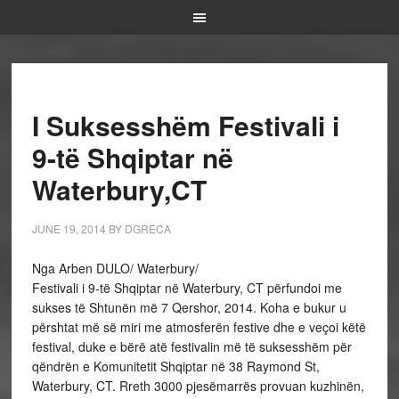
I Suksesshëm Festivali i
9-të Shqiptar në
Waterbury,CT
JUNE 19, 2014
BY
DGRECA
Nga Arben DULO/ Waterbury/
Festivali i 9-të Shqiptar në Waterbury, CT përfundoi me
sukses të Shtunën më 7 Qershor, 2014. Koha e bukur u
përshtat më së miri me atmosferën festive dhe e veçoi këtë
festival, duke e bërë atë festivalin më të suksesshëm për
qëndrën e Komunitetit Shqiptar në 38 Raymond St,
Waterbury, CT. Rreth 3000 pjesëmarrës provuan kuzhinën,