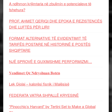
A ndihmon krijimtaria në zbulimin e potencialeve të
fshehura?
PROF. AHMET QERIQI DHE EPOKA E REZISTENCЁS
DHE LUFTЁS PЁR LIRI!
FORMAT ALTERNATIVE TË EVIDENTIMIT TË
TARIFËS POSTARE NË HISTORINË E POSTËS
SHQIPTARE
NJË SPROVË E GUXIMSHME PERFORMIZMI…
𝐕𝐞𝐧𝐝𝐢𝐦𝐞𝐭 𝐐𝐞̈ 𝐍𝐝𝐫𝐲𝐬𝐡𝐮𝐚𝐧 𝐁𝐨𝐭𝐞̈𝐧
Lek Gjolaj – kalorësi fisnik i Malësisë
FEDERATA VATRA SHPALLË KRYESINË
“Pinocchio’s Harvard” by Tertini Set to Make a Global