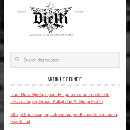
ARTIKUJT E FUNDIT
Dom Ndre Mjeda, sipas dy figurave monumentale të
letrave shqipe, Ernest Koliqit dhe At Gjergj Fishta
36 vjet tranzicion, nga ekonomia prodhuese te ekonomia
e përfitimit