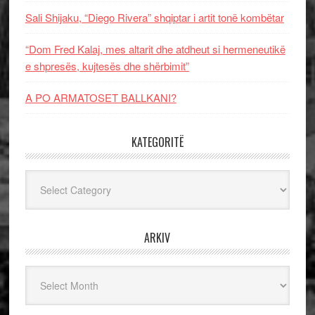
Sali Shijaku, “Diego Rivera” shqiptar i artit tonë kombëtar
“Dom Fred Kalaj, mes altarit dhe atdheut si hermeneutikë
e shpresës, kujtesës dhe shërbimit”
A PO ARMATOSET BALLKANI?
KATEGORITË
Kategoritë
ARKIV
Arkiv