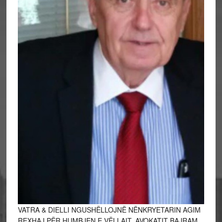
VATRA & DIELLI NGUSHËLLOJNË NËNKRYETARIN AGIM
REXHAJ PËR HUMBJEN E VËLLAIT, AVOKATIT BAJRAM