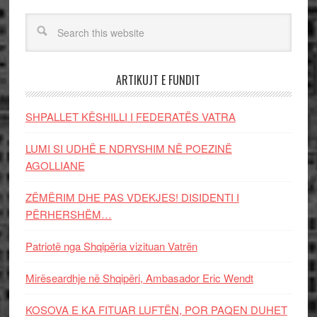
ARTIKUJT E FUNDIT
SHPALLET KËSHILLI I FEDERATËS VATRA
LUMI SI UDHË E NDRYSHIM NË POEZINË
AGOLLIANE
ZËMËRIM DHE PAS VDEKJES! DISIDENTI I
PËRHERSHËM…
Patriotë nga Shqipëria vizituan Vatrën
Mirëseardhje në Shqipëri, Ambasador Eric Wendt
KOSOVA E KA FITUAR LUFTËN, POR PAQEN DUHET