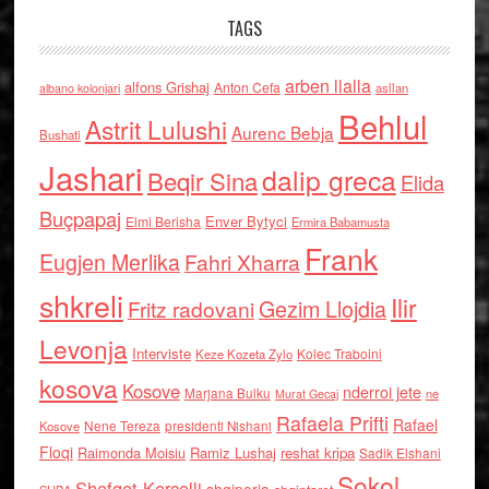
TAGS
arben llalla
alfons Grishaj
Anton Cefa
asllan
albano kolonjari
Behlul
Astrit Lulushi
Aurenc Bebja
Bushati
Jashari
dalip greca
Beqir Sina
Elida
Buçpapaj
Enver Bytyci
Elmi Berisha
Ermira Babamusta
Frank
Eugjen Merlika
Fahri Xharra
shkreli
Ilir
Gezim Llojdia
Fritz radovani
Levonja
Interviste
Kolec Traboini
Keze Kozeta Zylo
kosova
Kosove
nderroi jete
Marjana Bulku
ne
Murat Gecaj
Rafaela Prifti
Rafael
Nene Tereza
Kosove
presidenti Nishani
Floqi
Raimonda Moisiu
Ramiz Lushaj
reshat kripa
Sadik Elshani
Sokol
Shefqet Kercelli
shqiperia