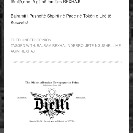
fëmijë,dhe të gjithë familjes REXHAJ!
Bajramit i Pushoftë Shpirti në Paqe në Tokën e Lirë të
Kosovës!
FILED UNDER:
OPINION
TAGGED WITH:
BAJRAM REXHAJ-NDERROI JETE-NGUSHELLIME
AGIM REXHAJ