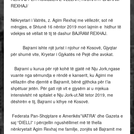
REXHAJ/
Nëkryetari i Vatrës, z. Agim Rexhaj me vëllezër, sot në
mëngjes, e Shtunë 16 nëntor 2019 mori lajmin e hidhur të
vdekjes së vëllait të tij të dashur BAJRAM REXHAJ.
Bajrami ishte një jurist i njohur në Kosovë, Gjyqtar
për shumë vite, Kryetar i Gjykatës në Pejë dhe avokat.
Bajrami u kurua për një kohë të gjatë në Nju Jork,ngase
vuante nga sëmundja e rëndë e kanserit, ku Agimi me
vëllazën dhe djemtë e Bajramit, bënë gjithcka për t’ia
shpëtuar jetën. Për gati një vit e gjysëm ai u mjekua
intensivisht në spitalet e Nju Jork-ut.Në tetor 2019, me
dëshirën e tij, Bajrami u kthye në Kosovë.
Federata Pan-Shqiptare e Amerikës”VATRA” dhe Gazeta e
saj “DIELLI” i përcjellin ngushëllimet më të thella
nënkryetait Agim Rexhaj me familje, zonjës së Bajramit me