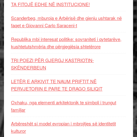
TA FITOJË EDHE NË INSTITUCIONE!
Scanderbeg, mburoja e Arbërisë dhe gjeniu ushtarak në
faqet e Giovanni Carlo Saraceni-t
Republika mbi interesat politike: sovraniteti i qytetarëve,
kushtetutshmëria dhe përgjegjësia shtetërore
TRI POEZI PËR GJERGJ KASTRIOTIN-
SKËNDERBEUN
LETËR E ARKIVIT TE NAUM PRIFTIT NË
PERVJETORIN E PARE TE DRAGO SILIQIT
Oxhaku, nga elementi arkitektonik te simboli i trungut
familjar
Arbëreshët si model evropian i mbrojtjes së identitetit
kulturor