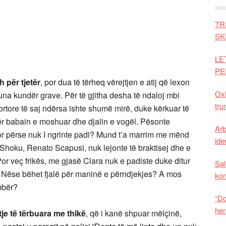
TR
SK
LE
PE
h për tjetër
, por dua të tërheq vërejtjen e atij që lexon
Oxh
na kundër grave. Për të gjitha desha të ndaloj mbi
tru
ortore të saj ndërsa ishte shumë mirë, duke kërkuar të
ër babain e moshuar dhe djalin e vogël. Pësonte
Arb
Por përse nuk I ngrinte padi? Mund t’a marrim me mënd
iden
 Shoku, Renato Scapusi, nuk lejonte të braktisej dhe e
r veç frikës, me gjasë Clara nuk e padiste duke ditur
Sal
 Nëse bëhet fjalë për maninë e përndjekjes? A mos
ko
embër?
“Do
her
tje të tërbuara me thikë
, që i kanë shpuar mëlçinë,