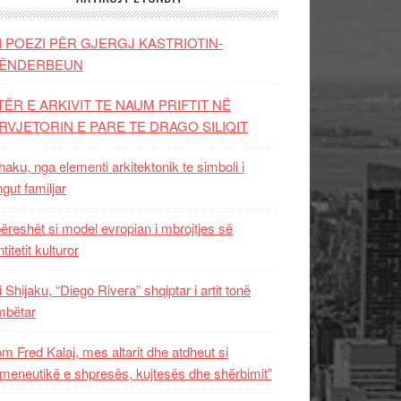
I POEZI PËR GJERGJ KASTRIOTIN-
ËNDERBEUN
TËR E ARKIVIT TE NAUM PRIFTIT NË
RVJETORIN E PARE TE DRAGO SILIQIT
aku, nga elementi arkitektonik te simboli i
ngut familjar
ëreshët si model evropian i mbrojtjes së
titetit kulturor
i Shijaku, “Diego Rivera” shqiptar i artit tonë
mbëtar
m Fred Kalaj, mes altarit dhe atdheut si
meneutikë e shpresës, kujtesës dhe shërbimit”