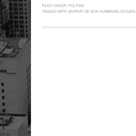
FILED UNDER:
POLITIKE
TAGGED WITH:
BURRAT QE NUK HUMBASIN
,
EUGJEN