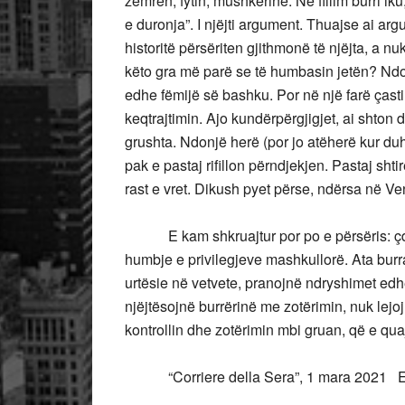
zemrën, fytin, mushkërinë. Në fillim burri iku
e duronja”. I njëjti argument. Thuajse ai ar
historitë përsëriten gjithmonë të njëjta, a
këto gra më parë se të humbasin jetën? Ndo
edhe fëmijë së bashku. Por në një farë çasti 
keqtrajtimin. Ajo kundërpërgjigjet, ai shton 
grushta. Ndonjë herë (por jo atëherë kur duh
pak e pastaj rifillon përndjekjen. Pastaj shti
rast e vret. Dikush pyet përse, ndërsa në V
E kam shkruajtur por po e përsëris: çdo ar
humbje e privilegjeve mashkullorë. Ata bur
urtësie në vetvete, pranojnë ndryshimet edh
njëjtësojnë burrërinë me zotërimin, nuk lej
kontrollin dhe zotërimin mbi gruan, që e quaj
“Corriere della Sera”, 1 mara 2021 E 