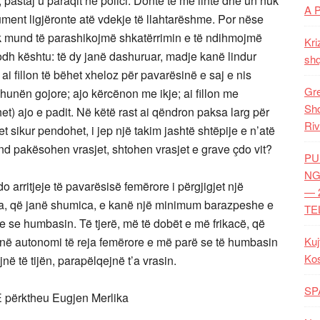
, pastaj u paraqit në polici.”Donte të më linte dhe un nuk
A 
gument ligjëronte atë vdekje të llahtarëshme. Por nëse
 nuk mund të parashikojmë shkatërrimin e të ndihmojmë
Kri
dh kështu: të dy janë dashuruar, madje kanë lindur
shq
ai fillon të bëhet xheloz për pavarësinë e saj e nis
Gre
dhunën gojore; ajo kërcënon me ikje; ai fillon me
Shq
et) ajo e padit. Në këtë rast ai qëndron paksa larg për
Riv
ret sikur pendohet, i jep një takim jashtë shtëpije e n’atë
end pakësohen vrasjet, shtohen vrasjet e grave çdo vit?
PU
NG
ritjeje të pavarësisë femërore i përgjigjet një
— 
ra, që janë shumica, e kanë një minimum barazpeshe e
TE
e se humbasin. Të tjerë, më të dobët e më frikacë, që
ojnë autonomi të reja femërore e më parë se të humbasin
Kuj
Ko
në të tijën, parapëlqejnë t’a vrasin.
SP
përktheu Eugjen Merlika