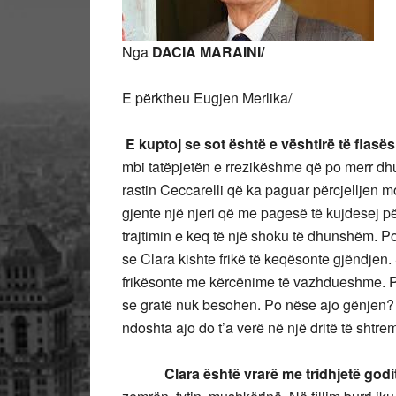
Nga
DACIA MARAINI/
E përktheu Eugjen Merlika/
E kuptoj se sot është e vështirë të flasës
mbi tatëpjetën e rrezikëshme që po merr dhu
rastin Ceccarelli që ka paguar përcjelljen m
gjente një njeri që me pagesë të kujdesej p
trajtimin e keq të një shoku të dhunshëm. 
se Clara kishte frikë të keqësonte gjëndjen.
frikësonte me kërcënime të vazhdueshme. Po
se gratë nuk besohen. Po nëse ajo gënjen?
ndoshta ajo do t’a verë në një dritë të shtr
Clara është vrarë me tridhjetë godi