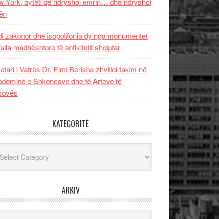
 York, qyteti që ndryshoi emrin… dhe ndryshoi
ën
i zakonor dhe isopolifonia dy nga monumentet
jalla madhështore të antikitetit shqiptar
etari i Vatrës Dr. Elmi Berisha zhvilloi takim në
deminë e Shkencave dhe të Arteve të
sovës
KATEGORITË
egoritë
ARKIV
iv