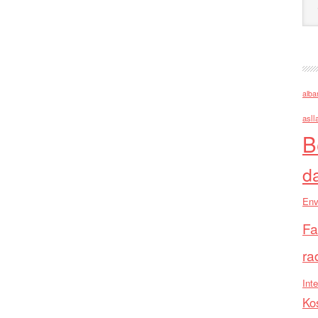
alba
asll
B
d
Env
Fa
ra
Inte
Ko