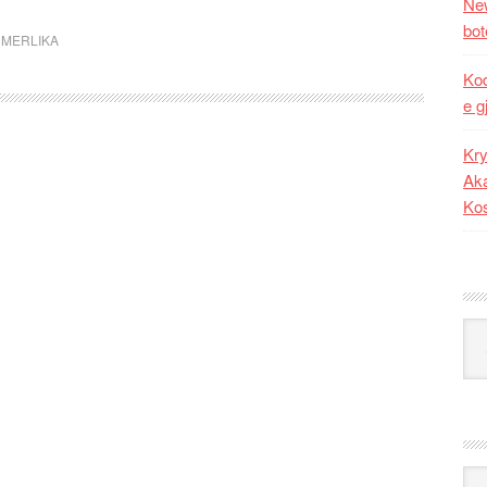
New
bot
 MERLIKA
Kod
e g
Kry
Aka
Ko
Kat
Ark