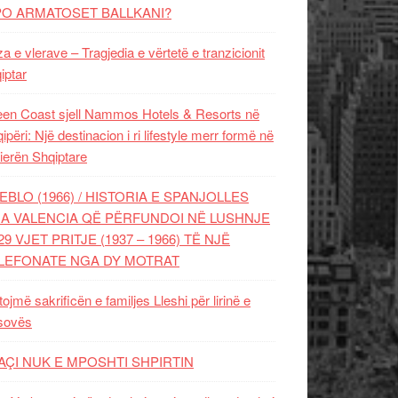
PO ARMATOSET BALLKANI?
za e vlerave – Tragjedia e vërtetë e tranzicionit
iptar
en Coast sjell Nammos Hotels & Resorts në
ipëri: Një destinacion i ri lifestyle merr formë në
ierën Shqiptare
EBLO (1966) / HISTORIA E SPANJOLLES
A VALENCIA QË PËRFUNDOI NË LUSHNJE
29 VJET PRITJE (1937 – 1966) TË NJË
LEFONATE NGA DY MOTRAT
tojmë sakrificën e familjes Lleshi për lirinë e
sovës
AÇI NUK E MPOSHTI SHPIRTIN