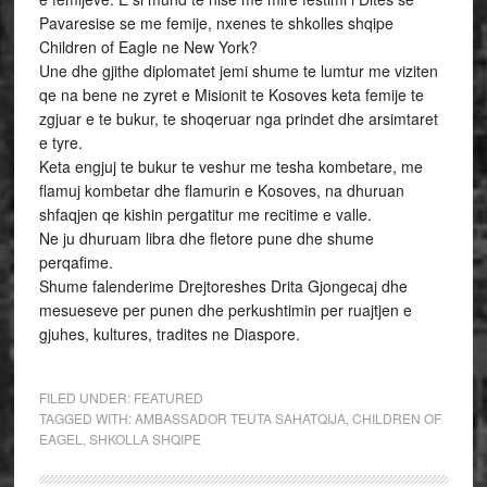
Pavaresise se me femije, nxenes te shkolles shqipe
Children of Eagle ne New York?
Une dhe gjithe diplomatet jemi shume te lumtur me viziten
qe na bene ne zyret e Misionit te Kosoves keta femije te
zgjuar e te bukur, te shoqeruar nga prindet dhe arsimtaret
e tyre.
Keta engjuj te bukur te veshur me tesha kombetare, me
flamuj kombetar dhe flamurin e Kosoves, na dhuruan
shfaqjen qe kishin pergatitur me recitime e valle.
Ne ju dhuruam libra dhe fletore pune dhe shume
perqafime.
Shume falenderime Drejtoreshes Drita Gjongecaj dhe
mesueseve per punen dhe perkushtimin per ruajtjen e
gjuhes, kultures, tradites ne Diaspore.
FILED UNDER:
FEATURED
TAGGED WITH:
AMBASSADOR TEUTA SAHATQIJA
,
CHILDREN OF
EAGEL
,
SHKOLLA SHQIPE