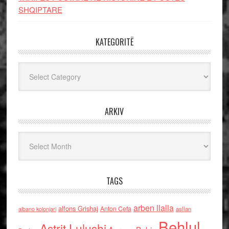
SHQIPTARE
KATEGORITË
Kategoritë
ARKIV
Arkiv
TAGS
arben llalla
alfons Grishaj
Anton Cefa
asllan
albano kolonjari
Behlul
Astrit Lulushi