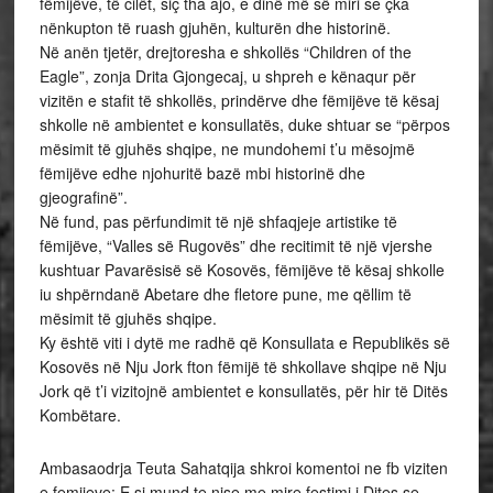
fëmijëve, të cilët, siç tha ajo, e dinë më së miri se çka
nënkupton të ruash gjuhën, kulturën dhe historinë.
Në anën tjetër, drejtoresha e shkollës “Children of the
Eagle”, zonja Drita Gjongecaj, u shpreh e kënaqur për
vizitën e stafit të shkollës, prindërve dhe fëmijëve të kësaj
shkolle në ambientet e konsullatës, duke shtuar se “përpos
mësimit të gjuhës shqipe, ne mundohemi t’u mësojmë
fëmijëve edhe njohuritë bazë mbi historinë dhe
gjeografinë”.
Në fund, pas përfundimit të një shfaqjeje artistike të
fëmijëve, “Valles së Rugovës” dhe recitimit të një vjershe
kushtuar Pavarësisë së Kosovës, fëmijëve të kësaj shkolle
iu shpërndanë Abetare dhe fletore pune, me qëllim të
mësimit të gjuhës shqipe.
Ky është viti i dytë me radhë që Konsullata e Republikës së
Kosovës në Nju Jork fton fëmijë të shkollave shqipe në Nju
Jork që t’i vizitojnë ambientet e konsullatës, për hir të Ditës
Kombëtare.
Ambasaodrja Teuta Sahatqija shkroi komentoi ne fb viziten
e femijeve: E si mund te nise me mire festimi i Dites se