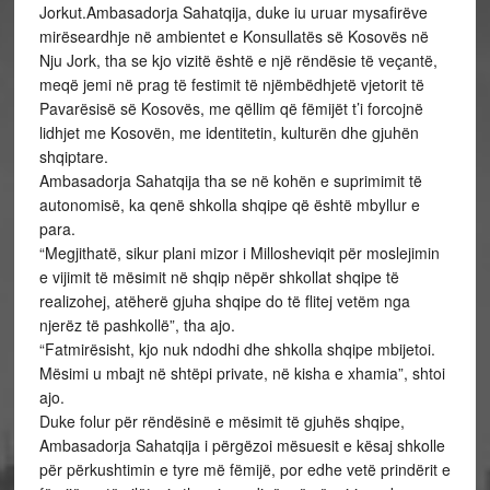
Jorkut.Ambasadorja Sahatqija, duke iu uruar mysafirëve
mirëseardhje në ambientet e Konsullatës së Kosovës në
Nju Jork, tha se kjo vizitë është e një rëndësie të veçantë,
meqë jemi në prag të festimit të njëmbëdhjetë vjetorit të
Pavarësisë së Kosovës, me qëllim që fëmijët t’i forcojnë
lidhjet me Kosovën, me identitetin, kulturën dhe gjuhën
shqiptare.
Ambasadorja Sahatqija tha se në kohën e suprimimit të
autonomisë, ka qenë shkolla shqipe që është mbyllur e
para.
“Megjithatë, sikur plani mizor i Millosheviqit për moslejimin
e vijimit të mësimit në shqip nëpër shkollat shqipe të
realizohej, atëherë gjuha shqipe do të flitej vetëm nga
njerëz të pashkollë”, tha ajo.
“Fatmirësisht, kjo nuk ndodhi dhe shkolla shqipe mbijetoi.
Mësimi u mbajt në shtëpi private, në kisha e xhamia”, shtoi
ajo.
Duke folur për rëndësinë e mësimit të gjuhës shqipe,
Ambasadorja Sahatqija i përgëzoi mësuesit e kësaj shkolle
për përkushtimin e tyre më fëmijë, por edhe vetë prindërit e