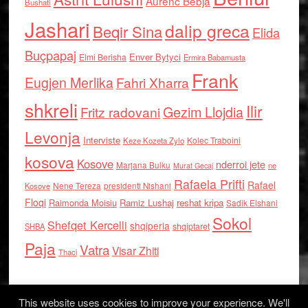
Aurenc Bebja
Bushati
Jashari
dalip greca
Beqir Sina
Elida
Buçpapaj
Enver Bytyci
Elmi Berisha
Ermira Babamusta
Frank
Eugjen Merlika
Fahri Xharra
shkreli
Ilir
Gezim Llojdia
Fritz radovani
Levonja
Interviste
Kolec Traboini
Keze Kozeta Zylo
kosova
Kosove
nderroi jete
Marjana Bulku
ne
Murat Gecaj
Rafaela Prifti
Rafael
Nene Tereza
Kosove
presidenti Nishani
Floqi
Raimonda Moisiu
Ramiz Lushaj
reshat kripa
Sadik Elshani
Sokol
Shefqet Kercelli
shqiperia
shqiptaret
SHBA
Paja
Vatra
Visar Zhiti
Thaci
This website uses cookies to improve your experience. We'll