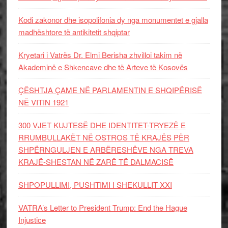
Kodi zakonor dhe isopolifonia dy nga monumentet e gjalla
madhështore të antikitetit shqiptar
Kryetari i Vatrës Dr. Elmi Berisha zhvilloi takim në
Akademinë e Shkencave dhe të Arteve të Kosovës
ÇËSHTJA ÇAME NË PARLAMENTIN E SHQIPËRISË
NË VITIN 1921
300 VJET KUJTESË DHE IDENTITET-TRYEZË E
RRUMBULLAKËT NË OSTROS TË KRAJËS PËR
SHPËRNGULJEN E ARBËRESHËVE NGA TREVA
KRAJË-SHESTAN NË ZARË TË DALMACISË
SHPOPULLIMI, PUSHTIMI I SHEKULLIT XXI
VATRA’s Letter to President Trump: End the Hague
Injustice