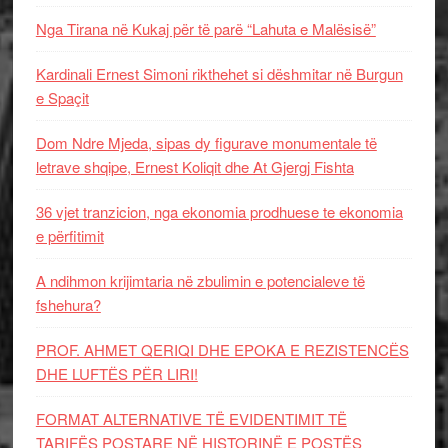
Nga Tirana në Kukaj për të parë “Lahuta e Malësisë”
Kardinali Ernest Simoni rikthehet si dëshmitar në Burgun
e Spaçit
Dom Ndre Mjeda, sipas dy figurave monumentale të
letrave shqipe, Ernest Koliqit dhe At Gjergj Fishta
36 vjet tranzicion, nga ekonomia prodhuese te ekonomia
e përfitimit
A ndihmon krijimtaria në zbulimin e potencialeve të
fshehura?
PROF. AHMET QERIQI DHE EPOKA E REZISTENCЁS
DHE LUFTЁS PЁR LIRI!
FORMAT ALTERNATIVE TË EVIDENTIMIT TË
TARIFËS POSTARE NË HISTORINË E POSTËS