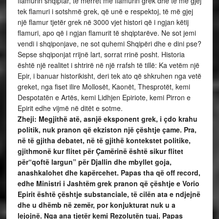
flamurin shqiptar, të merret me flamurin grek dhe të më gjej
tek flamuri i sotshmë grek, që unë e respektoj, të më gjej
një flamur tjetër grek në 3000 vjet histori që i ngjan këtij
flamuri, apo që i ngjan flamurit të shqiptarëve. Ne sot jemi
vendi i shqiponjave, ne sot quhemi Shqipëri dhe e dini pse?
Sepse shqiponjat rrijnë lart, sorrat rrinë posht. Historia
është një realitet i shtrirë në një rrafsh të tillë: Ka vetëm një
Epir, i banuar historikisht, deri tek ato që shkruhen nga vetë
greket, nga fiset ilire Mollosët, Kaonët, Thesprotët, kemi
Despotatën e Artës, kemi Lidhjen Epiriote, kemi Pirron e
Epirit edhe vijmë në ditët e sotme.
Zheji: Megjithë atë, asnjë eksponent grek, i çdo krahu
politik, nuk pranon që ekziston një çështje çame. Pra,
në të gjitha debatet, në të gjithë kontekstet politike,
gjithmonë kur flitet për Çamërinë është sikur flitet
për“qoftë largun” për Djallin dhe mbyllet goja,
anashkalohet dhe kapërcehet. Papas tha që off record,
edhe Ministri i Jashtëm grek pranon që çështje e Vorio
Epirit është çështje substanciale, të cilën ata e ndjejnë
dhe u dhëmb në zemër, por konjukturat nuk u a
lejojnë. Nga ana tjetër kemi Rezolutën tuaj. Papas