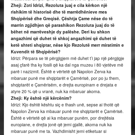
Zheji: Zoti Idrizi, Rezoluta juaj e cila kërkon një
rishikim të historisë dhe të marrëdhënieve mes
Shqipërisë dhe Greqisë. Çështja Çame nëse do të
marrin zgjidhjen që parashikon Rezoluta juaj do të
bëhet në marrëveshje dy palëshe. Deri ku shkon
angazhimi që duhet të shkoj angazhimi që duhet të
ketë shteti shqiptar, nëse kjo Rezolutë merr miratimin e
Kuvendit të Shqipërisë?
Idrizi: Përpara se të përgjigjem më duhet t’i jap një përgjigje
asaj çfarë tha ky fosili që ka dal nga muzeu i 80 vjetëve më
parë i nazizmit. Është e vërtetë që Napolon Zerva ka
mbaruar punë me shqiptarët e Çamërisë, por po ju them,
shqiptarët e Çamërisëm, e drejta europinam e drejata e
atyre 20 % që u vranë, nuk ka mbaruar akoma.
Zheji: Ky është një kërcënim?
Idrizi: Kjo është kështu siç e thash unë, sepse ai thotë që
Napolon Zerva ka mbauar punë me shqiptarët e Çamërisë.
Është e vërtetë që ai ka mbaruar punëm, por drejtësia
europiane, e drejta jonë që jemi gjallë, akoma nuk ka
mbaruar punë me ta. Vazhdimisht jemi etiketuar si