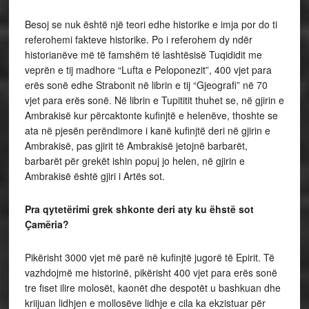
Besoj se nuk është një teori edhe historike e imja por do ti
referohemi fakteve historike. Po i referohem dy ndër
historianëve më të famshëm të lashtësisë
Tuqididit me
veprën e tij madhore “Lufta e Peloponezit”, 400 vjet para
erës sonë edhe Strabonit në librin e tij “Gjeografi” në 70
vjet para erës sonë. Në librin e Tupititit thuhet se, në gjirin e
Ambrakisë kur përcaktonte kufinjtë e helenëve, thoshte se
ata në pjesën perëndimore i kanë kufinjtë deri në gjirin e
Ambrakisë, pas gjirit të Ambrakisë jetojnë barbarët,
barbarët për grekët ishin popuj jo helen, në gjirin e
Ambrakisë është gjiri i Artës sot.
Pra qytetërimi grek shkonte deri aty ku ëhstë sot
Çamëria?
Pikërisht 3000 vjet më parë në kufinjtë jugorë të Epirit. Të
vazhdojmë me historinë, pikërisht 400 vjet para erës sonë
tre fiset ilire molosët, kaonët dhe despotët u bashkuan dhe
kriijuan lidhjen e mollosëve lidhje e cila ka ekzistuar për