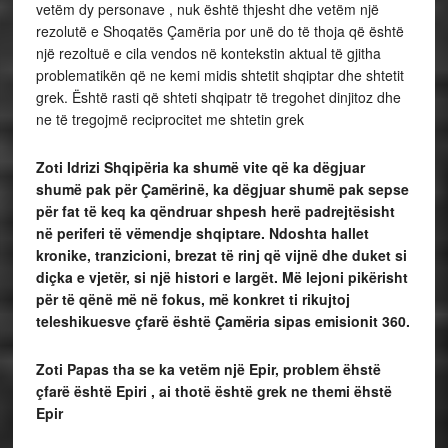
vetëm dy personave , nuk është thjesht dhe vetëm një
rezolutë e Shoqatës Çamëria por unë do të thoja që është
një rezoltuë e cila vendos në kontekstin aktual të gjitha
problematikën që ne kemi midis shtetit shqiptar dhe shtetit
grek. Është rasti që shteti shqipatr të tregohet dinjitoz dhe
ne të tregojmë reciprocitet me shtetin grek
Zoti Idrizi Shqipëria ka shumë vite që ka dëgjuar
shumë pak për Çamërinë, ka dëgjuar shumë pak sepse
për fat të keq ka qëndruar shpesh herë padrejtësisht
në periferi të vëmendje shqiptare. Ndoshta hallet
kronike, tranzicioni, brezat të rinj që vijnë dhe duket si
diçka e vjetër, si një histori e largët. Më lejoni pikërisht
për të qënë më në fokus, më konkret ti rikujtoj
teleshikuesve çfarë është Çamëria sipas emisionit 360.
Zoti Papas tha se ka vetëm një Epir, problem ëhstë
çfarë është Epiri , ai thotë është grek ne themi ëhstë
Epir