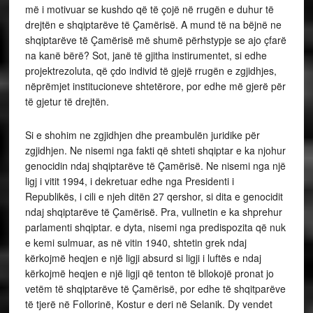
më i motivuar se kushdo që të çojë në rrugën e duhur të
drejtën e shqiptarëve të Çamërisë. A mund të na bëjnë ne
shqiptarëve të Çamërisë më shumë përhstypje se ajo çfarë
na kanë bërë? Sot, janë të gjitha instirumentet, si edhe
projektrezoluta, që çdo individ të gjejë rrugën e zgjidhjes,
nëprëmjet institucioneve shtetërore, por edhe më gjerë për
të gjetur të drejtën.
Si e shohim ne zgjidhjen dhe preambulën juridike për
zgjidhjen. Ne nisemi nga fakti që shteti shqiptar e ka njohur
genocidin ndaj shqiptarëve të Çamërisë. Ne nisemi nga një
ligj i vitit 1994, i dekretuar edhe nga Presidenti i
Republikës, i cili e njeh ditën 27 qershor, si dita e genocidit
ndaj shqiptarëve të Çamërisë. Pra, vullnetin e ka shprehur
parlamenti shqiptar. e dyta, nisemi nga predispozita që nuk
e kemi sulmuar, as në vitin 1940, shtetin grek ndaj
kërkojmë heqjen e një ligji absurd si ligji i luftës e ndaj
kërkojmë heqjen e një ligji që tenton të bllokojë pronat jo
vetëm të shqiptarëve të Çamërisë, por edhe të shqitparëve
të tjerë në Follorinë, Kostur e deri në Selanik. Dy vendet