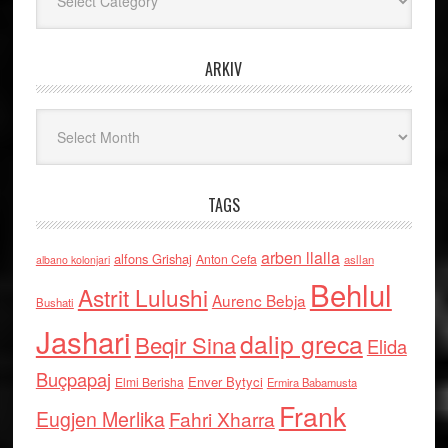
ARKIV
Arkiv
TAGS
arben llalla
alfons Grishaj
Anton Cefa
asllan
albano kolonjari
Behlul
Astrit Lulushi
Aurenc Bebja
Bushati
Jashari
dalip greca
Beqir Sina
Elida
Buçpapaj
Enver Bytyci
Elmi Berisha
Ermira Babamusta
Frank
Eugjen Merlika
Fahri Xharra