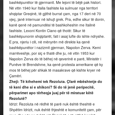
bashkëpunëtor të gjermanit. Me lejoni të bëjë pak histori.
Në vitin 1940 kur Italia fashiste ka sulmuar nga territori
shqiptar Greqinë, të gjithë burrat çam, nga 17 deri në 70
vjeç, janë internuar në ishujt grek. Pra, edhe sikur të donin,
kanë qenë në pamundësi të bashkoheshin me Italinë
fashiste. Lexoni Kontin Ciano që thotë: Sikur të
bashkëpunonin shqiptarët, fati i asaj lufte do ishte ndryshe.
E pra, njeriu i cili, në mënyrën më direkte ka qenë
bashkëpunëtor i nazizmit gjerman, Napolon Zerva. Kemi
marrëveshje, por siç e thatë dhe ju, në vitin 1953 kur
Napolon Zerva do të bëhej në qeverinë e parë, Ministër i
Punëve të Brendshme, ka qenë protesta amerikane që ky
mos të bëhej për shkak të masakrave që kishte kryer në
Çamëri.
Zheji: Të kthehemi tek Rezoluta. Çfarë mbështetje do
të keni dhe si e shikoni? Si do të jenë peripecitë,
përparimet apo tërheqja juaj për të miratuar këtë
Rezolutë?
Idrizi: Rezoluta në rëdhë të parë nuk është theshtë e
Shpëtim Idrizit, nuk është thjeshtë e komunitetit çam, për