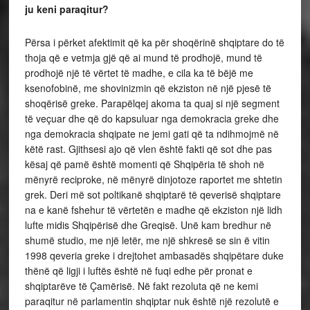
ju keni paraqitur?
Përsa i përket afektimit që ka për shoqërinë shqiptare do të
thoja që e vetmja gjë që ai mund të prodhojë, mund të
prodhojë një të vërtet të madhe, e cila ka të bëjë me
ksenofobinë, me shovinizmin që ekziston në një pjesë të
shoqërisë greke. Parapëlqej akoma ta quaj si një segment
të veçuar dhe që do kapsuluar nga demokracia greke dhe
nga demokracia shqipate ne jemi gati që ta ndihmojmë në
këtë rast. Gjithsesi ajo që vlen është fakti që sot dhe pas
kësaj që pamë është momenti që Shqipëria të shoh në
mënyrë reciproke, në mënyrë dinjotoze raportet me shtetin
grek. Deri më sot poltikanë shqiptarë të qeverisë shqiptare
na e kanë fshehur të vërtetën e madhe që ekziston një lidh
lufte midis Shqipërisë dhe Greqisë. Unë kam bredhur në
shumë studio, me një letër, me një shkresë se sin ë vitin
1998 qeveria greke i drejtohet ambasadës shqipëtare duke
thënë që ligji i luftës është në fuqi edhe për pronat e
shqiptarëve të Çamërisë. Në fakt rezoluta që ne kemi
paraqitur në parlamentin shqiptar nuk është një rezolutë e