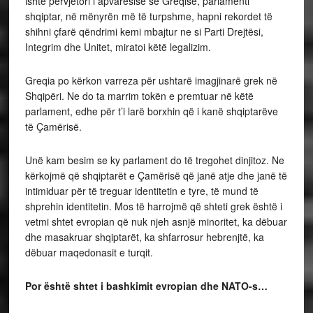
ishte përvjetori i apvarësisë së Greqisë, parlamenti
shqiptar, në mënyrën më të turpshme, hapni rekordet të
shihni çfarë qëndrimi kemi mbajtur ne si Parti Drejtësi,
Integrim dhe Unitet, miratoi këtë legalizim.
Greqia po kërkon varreza për ushtarë imagjinarë grek në
Shqipëri. Ne do ta marrim tokën e premtuar në këtë
parlament, edhe për t’i larë borxhin që i kanë shqiptarëve
të Çamërisë.
Unë kam besim se ky parlament do të tregohet dinjitoz. Ne
kërkojmë që shqiptarët e Çamërisë që janë atje dhe janë të
intimiduar për të treguar identitetin e tyre, të mund të
shprehin identitetin. Mos të harrojmë që shteti grek është i
vetmi shtet evropian që nuk njeh asnjë minoritet, ka dëbuar
dhe masakruar shqiptarët, ka shfarrosur hebrenjtë, ka
dëbuar maqedonasit e turqit.
Por është shtet i bashkimit evropian dhe NATO-s…