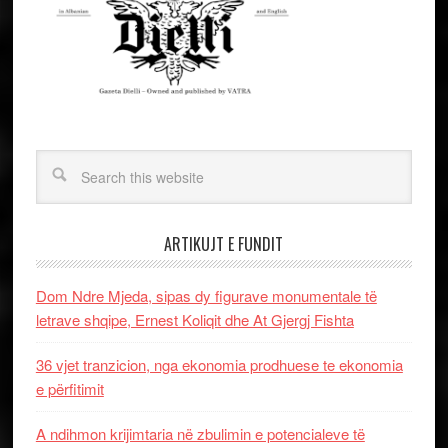
ARTIKUJT E FUNDIT
Dom Ndre Mjeda, sipas dy figurave monumentale të
letrave shqipe, Ernest Koliqit dhe At Gjergj Fishta
36 vjet tranzicion, nga ekonomia prodhuese te ekonomia
e përfitimit
A ndihmon krijimtaria në zbulimin e potencialeve të