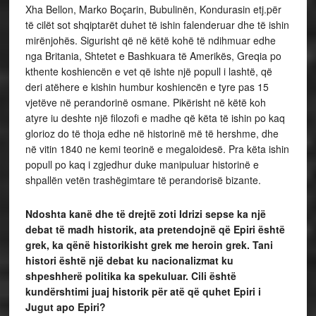
Xha Bellon, Marko Boçarin, Bubulinën, Kondurasin etj.për
të cilët sot shqiptarët duhet të ishin falenderuar dhe të ishin
mirënjohës. Sigurisht që në këtë kohë të ndihmuar edhe
nga Britania, Shtetet e Bashkuara të Amerikës, Greqia po
kthente koshiencën e vet që ishte një popull i lashtë, që
deri atëhere e kishin humbur koshiencën e tyre pas 15
vjetëve në perandorinë osmane. Pikërisht në këtë koh
atyre iu deshte një filozofi e madhe që këta të ishin po kaq
glorioz do të thoja edhe në historinë më të hershme, dhe
në vitin 1840 ne kemi teorinë e megaloidesë. Pra këta ishin
popull po kaq i zgjedhur duke manipuluar historinë e
shpallën vetën trashëgimtare të perandorisë bizante.
Ndoshta kanë dhe të drejtë zoti Idrizi sepse ka një
debat të madh historik, ata pretendojnë që Epiri është
grek, ka qënë historikisht grek me heroin grek. Tani
histori është një debat ku nacionalizmat ku
shpeshherë politika ka spekuluar. Cili është
kundërshtimi juaj historik për atë që quhet Epiri i
Jugut apo Epiri?