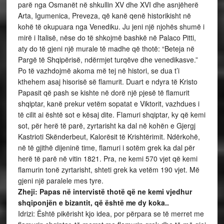
parë nga Osmanët në shkullin XV dhe XVI dhe asnjëherë
Arta, Igumenica, Preveza, që kanë qenë historikisht në
kohë të okupuara nga Venediku. Ju jeni një njohës shumë i
mirë i Italisë, nëse do të shkojmë bashkë në Palaco Pitti,
aty do të gjeni një murale të madhe që thotë: “Beteja në
Pargë të Shqipërisë, ndërmjet turqëve dhe venedikasve.”
Po të vazhdojmë akoma më tej në histori, se dua t’i
kthehem asaj hisorisë së flamurit. Duart e ndyra të Kristo
Papasit që pash se kishte në dorë një pjesë të flamurit
shqiptar, kanë prekur vetëm sopatat e Viktorit, vazhdues i
të cilit ai është sot e kësaj dite. Flamuri shqiptar, ky që kemi
sot, për herë të parë, zyrtarisht ka dal në kohën e Gjergj
Kastrioti Skënderbeut, Kalorësit të Krishtërimit. Ndërkohë,
në të gjithë dijeninë time, flamuri i sotëm grek ka dal për
herë të parë në vitin 1821. Pra, ne kemi 570 vjet që kemi
flamurin tonë zyrtarisht, shteti grek ka vetëm 190 vjet. Më
gjeni një paralele mes tyre.
Zheji: Papas në intervistë thotë që ne kemi vjedhur
shqiponjën e bizantit, që është me dy koka..
Idrizi: Është pikërisht kjo idea, por përpara se të merret me