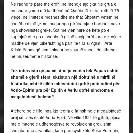
Në radhë të parë më erdhi në mëndje ajo çka një grua e
moshuar çame më ka thënë në Qafëbotë ishte rreth të 75
vjeçe, në limitet e moshës dhe më tha: Shpëtim vetëm ne
çamët e dimë çkemi hequr nga pikëpamja e barbarizmave
nga shovinistët grekë. Sot më vjen mirë që këtë po e
kuptojnë dhe po e shohin të gjithë shqiptarët, pra e keqja e
madhe që vjen pikërisht nga parti të tilla si Agimi i Artë i
Kristo Papas që jam i bindur se shumë shpejt do kthehet
në muzeumet e historisë.
Tek intervista që pamë, dhe jo vetëm tek Papas është
shumë e gjerë sfera, ekziston një doktrinë e mirfilltë
historike mbi të cilën mbështetet qoftë pretendimi për
Vorio-Epirin pra për Epirin e Veriu qoftë sindroma e
megaloidesë helene?
Atëhere po e filloj nga kjo teoria e famshme e megaloidesë
prej së cilës është Vorio-Epiri. Në vitin 1821 të gjithë, pjesa
më e madhe e udhëheqësve të revolucionit grek ishin
shqiptar dhe arvanitas, kam parasysh këtu Koko Petronin,