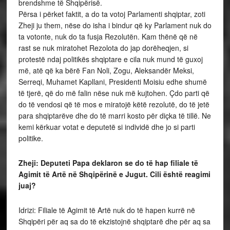
brendshme të Shqipërisë.
Përsa i përket faktit, a do ta votoj Parlamenti shqiptar, zoti
Zheji ju them, nëse do isha i bindur që ky Parlament nuk do
ta votonte, nuk do ta fusja Rezolutën. Kam thënë që në
rast se nuk miratohet Rezolota do jap dorëheqjen, si
protestë ndaj politikës shqiptare e cila nuk mund të guxoj
më, atë që ka bërë Fan Noli, Zogu, Aleksandër Meksi,
Serreqi, Muhamet Kapllani, Presidenti Moisiu edhe shumë
të tjerë, që do më falin nëse nuk më kujtohen. Çdo parti që
do të vendosi që të mos e miratojë këtë rezolutë, do të jetë
para shqiptarëve dhe do të marri kosto për diçka të tillë. Ne
kemi kërkuar votat e deputetë si individë dhe jo si parti
politike.
Zheji: Deputeti Papa deklaron se do të hap filiale të
Agimit të Artë në Shqipërinë e Jugut. Cili është reagimi
juaj?
Idrizi: Filiale të Agimit të Artë nuk do të hapen kurrë në
Shqipëri për aq sa do të ekzistojnë shqiptarë dhe për aq sa