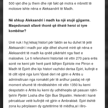
500 vjet dhe ju them dhe një fakt që motra e mbretit të
molosve ishte nëna e Aleksandrit të Madh.
Në shkup Aleksandri i madh ka një stujë gjigante.
Maqedonasit sllavë thonë që ëhstë heroi oi tyre
kombëtar?
Unë nuk i hyj kësaj histori për faktin se ku duhet të jetë
Aleksandri i madh por atje dihet shumë mirë që nëna e
Aleksandrit të madh ka qnëë pikërisht nga fiset e
malosëve. Le ti referohemi historisë në vitin 270 para erës
sonë ne kemi për herë parë lidhjen Epiriote me Pirron e
Madh të Epirit dhe kjo histori vazhdoi derisa Epiri, kufinjë e
të cilit vijnë nga lumi Vjosë deri në gjirin e Artës u
adminsitruan nga romakët për të ardhur pastaj në një
moment shumë të rëndësishëm në vitin 1350 ku kemi
despotatin e Artës ku kemi dy udhëheqës që pasuan njëri-
tjetrin Pjetër Losha dhe Gjin Bue Shpatën. Helenët i kanë
përcaktuar vetë kufinjtë në gjirin e Ambrakisë. Epiri është
zona ku përplasen dy qytetërime të mëdha,ai i iliro-