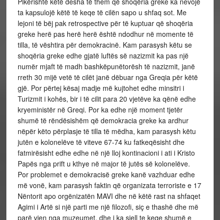
Pikërishtë këtë desha të them që shoqëria greke ka nevojë
ta kapsulojë këtë të keqe të cilën sapo u shfaq sot. Me
lejoni të bëj pak retrospective për të kuptuar që shoqëria
greke herë pas herë herë është ndodhur në momente të
tilla, të vështira për demokracinë. Kam parasysh këtu se
shoqëria greke edhe gjatë luftës së nazizmit ka pas një
numër mjaft të madh bashkëpunëtorësh të nazizmit, janë
rreth 30 mijë vetë të cilët janë dëbuar nga Greqia për këtë
gjë. Por përtej kësaj madje më kujtohet edhe minsitri i
Turizmit i kohës, bir i të cilit para 20 vjetëve ka qënë edhe
kryeministër në Greqi. Por ka edhe një moment tjetër
shumë të rëndësishëm që demokracia greke ka ardhur
nëpër këto përplasje të tilla të mëdha, kam parasysh këtu
jutën e kolonelëve të viteve 67-74 ku fatkeqësisht dhe
fatmirësisht edhe edhe në një lloj kontinacioni i ati i Kristo
Papës nga prift u kthye në major të jutës së kolonelëve.
Por problemet e demokracisë greke kanë vazhduar edhe
më vonë, kam parasysh faktin që organizata terroriste e 17
Nëntorit apo orgënizatën MAVI dhe në këtë rast na shfaqet
Agimi i Artë si një parti me një filozofi, siç e thashë dhe më
parë vjen nga muzeumet, dhe i ka sjell te keqe shumë e