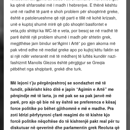
ka qënë shfarosësi më i madh i hebrenjve. E thënë kështu
unë në radhë të parë e shoh problem për shoqërinë greke,
është e patolerueshme që një parti e tillë në kohë krizash,
unë e kuptoj shumë mirë që çdo shoqëri basifontet e
veta,çdo shtëpi ka WC-të e veta, por besoj se në rradhë të
parë është një problem shumë i madh për shtetin grek,
megjithëse jam bindur se“Agimi i Artë” po gjen akoma më
pak vënd edhe në mediat greke apo po kujtoj këtu faktin se
si një ndër veteranët më të mëdhenj të luftës kundër nazi-
fashizmit Manolis Glezos është përgjigjur se Greqia
pëbëhet nga shqiptarë, grekë dhe turk.
Më lejoni t’ju përgënjeshtroj se sondazhet më të
fundit, pikërisht këto ditë e japin “Agimin e Artë” me
përqindje më të larta, jo më pak se sa pak janvë më
parë, pro ajo që bie në sy është se preferenca e kësaj
force politike po bëhet gjithomnë e më e madhe. Pra
zoti Idrizi përfytyroni çfarë reagimi do të kishte kjo
forcë politike nëqoftëse do të kishtenjë pakt real për tu
diskutuar në qeverinë dhe parlamentin grek Reoluta që