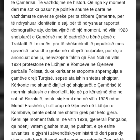
të Çamërisë. Të vazhdojmë në histori. Që nga ky moment
deri më sot ka pasur një politikë shumë të qartë në
vazhdimsi të qeverisë greke për ta zhbërë Çamërinë, për
të ndryshuar identitetin e saj, për të ndryshuar raportet
demografike aty, derisa vijmë në një moment, në vitin 1923
shqiptarët e Çamërisë me të padrejtë u bënë pjesë e
Traktatit të Lozanës, pra të shëkmbimit të popullsisë mes
qeverisë turke dhe greke në mënyrë reciproke, por siç e
anoncuat dhe ju, nënvizojmë faktin që Fan Noli në vitin
1924 protestone në Lidhjen e Kombeve në Gjenevë
përballë Politisit, duke kërkuar të stoponte shpërngulja e
çamëve drejt Turqisë, sepse ata ishin shtetas shqiptar.
Kërkonte me shumë dinjitet që shqiptarët e Çamërisë të
merrnin statusin e minoritetit, kjo që po kërkojmë dhe ne
sot në Rezolutë, ashtu siç kemi dhe në vitin 1928 edhe
Mehdi Frashërin, i cili prap në Gjenevë në Lidhjen e
Kombëve, bënte debat me shtetin grek për këto gjëra.
Kemi një moment fatlum, në vitin 1926, gjenerali Pangalos,
që ndenji vetëm gjashtë muaj në pushtet, e që është
arvanitas, e gjyshi i zëvendëskryeministrit të deri para dy
viteve, për herë të parë pati akord me mbretin Zog, që të