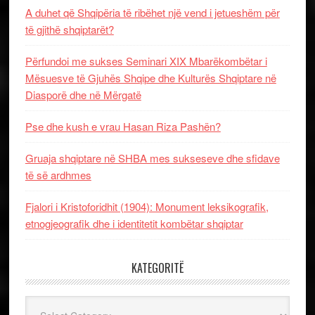
A duhet që Shqipëria të ribëhet një vend i jetueshëm për
të gjithë shqiptarët?
Përfundoi me sukses Seminari XIX Mbarëkombëtar i
Mësuesve të Gjuhës Shqipe dhe Kulturës Shqiptare në
Diasporë dhe në Mërgatë
Pse dhe kush e vrau Hasan Riza Pashën?
Gruaja shqiptare në SHBA mes sukseseve dhe sfidave
të së ardhmes
Fjalori i Kristoforidhit (1904): Monument leksikografik,
etnogjeografik dhe i identitetit kombëtar shqiptar
KATEGORITË
Kategoritë