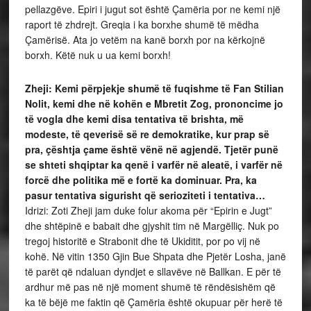
pellazgëve. Epiri i jugut sot është Çamëria por ne kemi një
raport të zhdrejt. Greqia i ka borxhe shumë të mëdha
Çamërisë. Ata jo vetëm na kanë borxh por na kërkojnë
borxh. Këtë nuk u ua kemi borxh!
Zheji: Kemi përpjekje shumë të fuqishme të Fan Stilian
Nolit, kemi dhe në kohën e Mbretit Zog, prononcime jo
të vogla dhe kemi disa tentativa të brishta, më
modeste, të qeverisë së re demokratike, kur prap së
pra, çështja çame është vënë në agjendë. Tjetër punë
se shteti shqiptar ka qenë i varfër në aleatë, i varfër në
forcë dhe politika më e fortë ka dominuar. Pra, ka
pasur tentativa sigurisht që serioziteti i tentativa…
Idrizi: Zoti Zheji jam duke folur akoma për “Epirin e Jugt”
dhe shtëpinë e babait dhe gjyshit tim në Margëlliç. Nuk po
tregoj historitë e Strabonit dhe të Ukiditit, por po vij në
kohë. Në vitin 1350 Gjin Bue Shpata dhe Pjetër Losha, janë
të parët që ndaluan dyndjet e sllavëve në Ballkan. E për të
ardhur më pas në një moment shumë të rëndësishëm që
ka të bëjë me faktin që Çamëria është okupuar për herë të