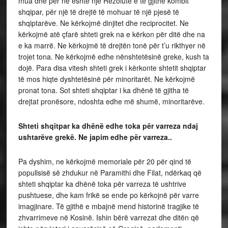
mua dhe për ne është një Rezolutë e të gjithë kombit
shqipar, për një të drejtë të mohuar të një pjesë të
shqiptarëve. Ne kërkojmë dinjitet dhe reciprocitet. Ne
kërkojmë atë çfarë shteti grek na e kërkon për ditë dhe na
e ka marrë. Ne kërkojmë të drejtën tonë për t’u rikthyer në
trojet tona. Ne kërkojmë edhe nënshtetësinë greke, kush ta
dojë. Para disa vitesh shteti grek i kërkonte shtetit shqiptar
të mos hiqte dyshtetësinë për minoritarët. Ne kërkojmë
pronat tona. Sot shteti shqiptar i ka dhënë të gjitha të
drejtat pronësore, ndoshta edhe më shumë, minoritarëve.
Shteti shqitpar ka dhënë edhe toka për varreza ndaj
ushtarëve grekë. Ne japim edhe për varreza..
Pa dyshim, ne kërkojmë memoriale për 20 për qind të
popullsisë së zhdukur në Paramithi dhe Filat, ndërkaq që
shteti shqiptar ka dhënë toka për varreza të ushtrive
pushtuese, dhe kam frikë se ende po kërkojnë për varre
imagjinare. Të gjithë e mbajnë mend historinë tragjike të
zhvarrimeve në Kosinë. Ishin bërë varrezat dhe ditën që