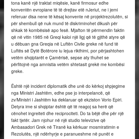
tona kanë një traktat miqësie, kanë firmosur edhe
konventën evropiane të të drejtav etë nJeriut, ne i jemi
referuar disa nene të kësaj konvente në projektrezolutën, si
për shembull që nuk mund të diskriminohet dikush për
shkak të kombësisë apo fesë. Mjafton të përmendin faktin
që në vitin 1985 në Greqi kaloi një ligj që të gjithë atyre që
u dëbuan gna Greqia në Luftën Civile greke në fund të
Luftës së Dytë Botërore iu lejua rikthimi, por përjashtohen
vetëm shqiptarët e Çamërisë, sepse aty thuhet se
përfitojnë nga amnistia vetëm shtetasit grekë me kombësi
greke.
Është një incident diplomatik dhe unë do kërkoj shpjegime
nga Ministri Jashtëm, edhe pse jo interpelancë, që
zv/Ministri i Jashtëm ka deklaruar që ekziston Vorio Epiri.
Detyra ime si shqiptar është që të reagoj sa herë që
cënohet ingreiteti dhe reciprociteti. Do ta bëjë dhe për një
fakt tjetër. Jam njohur në një studio televizive që
Ambasadori Grek në Tiranë ka kërkuar mosmiratimin e
Rezolutës, një ndërhyrje e paranueshme në punët e