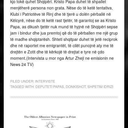
kjo tokë quhet Shqipëri. Kristo Papa duhet të shpallet
menjëherë persona non grata. Nëse do të ketë tentativa,
Klubi i Patriotëve të Rinj dhe të tjerë u dolën përballë në
Këlcyrë, nëse do të ketë rast tjetër, të garantoj se as Kristo
Papa, as dikush tjetër nuk mund të hyjnë në Shqipëri sepse
jam i bindur dhe jua premtoj që do të përballen me një grup
të madhe shqiptarësh. Shteti shqitpar duhet të jetë reciprok
dhe në raportet me emigrantët, të cilët punojnë aty me të
drejtën e Zotit dhe të kërkojë të drejtat e tyre në çdo
moment.(Intervista u mor nga Artur Zheji ne emisionin ne
News 24 TV)
FILED UNDER:
INTERVISTE
TAGGED WITH:
DEPUTETI PAPAS
,
DONKISHOT
,
SHPETIM IDRIZI