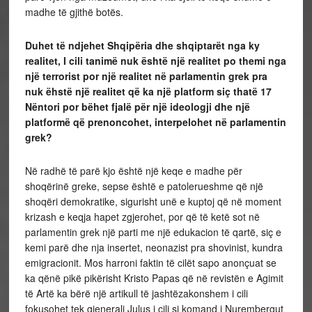
madhe të gjithë botës.
Duhet të ndjehet Shqipëria dhe shqiptarët nga ky
realitet, I cili tanimë nuk është një realitet po themi nga
një terrorist por një realitet në parlamentin grek pra
nuk ëhstë një realitet që ka një platform siç thatë 17
Nëntori por bëhet fjalë për një ideologji dhe një
platformë që prenoncohet, interpelohet në parlamentin
grek?
Në radhë të parë kjo është një keqe e madhe për
shoqërinë greke, sepse është e patolerueshme që një
shoqëri demokratike, sigurisht unë e kuptoj që në moment
krizash e keqja hapet zgjerohet, por që të ketë sot në
parlamentin grek një parti me një edukacion të qartë, siç e
kemi parë dhe nja insertet, neonazist pra shovinist, kundra
emigracionit. Mos harroni faktin të cilët sapo anonçuat se
ka qënë pikë pikërisht Kristo Papas që në revistën e Agimit
të Artë ka bërë një artikull të jashtëzakonshem i cili
fokusohet tek gjenerali Julus i cili si komand i Nurembergut