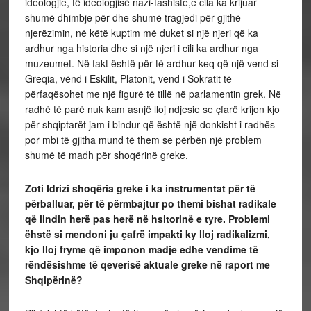
ideologjie, të ideologjisë nazi-fashiste,e cila ka krijuar
shumë dhimbje për dhe shumë tragjedi për gjithë
njerëzimin, në këtë kuptim më duket si një njeri që ka
ardhur nga historia dhe si një njeri i cili ka ardhur nga
muzeumet. Në fakt është për të ardhur keq që një vend si
Greqia, vënd i Eskilit, Platonit, vend i Sokratit të
përfaqësohet me një figurë të tillë në parlamentin grek. Në
radhë të parë nuk kam asnjë lloj ndjesie se çfarë krijon kjo
për shqiptarët jam i bindur që është një donkisht i radhës
por mbi të gjitha mund të them se përbën një problem
shumë të madh për shoqërinë greke.
Zoti Idrizi shoqëria greke i ka instrumentat për të
përballuar, për të përmbajtur po themi bishat radikale
që lindin herë pas herë në hsitorinë e tyre. Problemi
ëhstë si mendoni ju çafrë impakti ky lloj radikalizmi,
kjo lloj fryme që imponon madje edhe vendime të
rëndësishme të qeverisë aktuale greke në raport me
Shqipërinë?