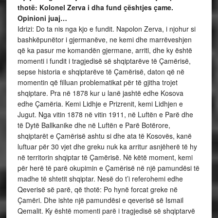
thotë: Kolonel Zerva i dha fund çështjes çame.
Opinioni juaj…
Idrizi: Do ta nis nga kjo e fundit. Napolon Zerva, i njohur si
bashkëpunëtor i gjermanëve, ne kemi dhe marrëveshjen
që ka pasur me komandën gjermane, arriti, dhe ky është
momenti i fundit i tragjedisë së shqiptarëve të Çamërisë,
sepse historia e shqiptarëve të Çamërisë, daton që në
momentin që filluan problematikat për të gjitha trojet
shqiptare. Pra në 1878 kur u lanë jashtë edhe Kosova
edhe Çamëria. Kemi Lidhje e Prizrenit, kemi Lidhjen e
Jugut. Nga vitin 1878 në vitin 1911, në Luftën e Parë dhe
të Dytë Ballkanike dhe në Luftën e Parë Botërore,
shqiptarët e Çamërisë ashtu si dhe ata të Kosovës, kanë
luftuar për 30 vjet dhe greku nuk ka arritur asnjëherë të hy
në territorin shqiptar të Çamërisë. Në këtë moment, kemi
për herë të parë okupimin e Çamërisë në një pamundësi të
madhe të shtetit shqiptar. Nesë do t’i referohemi edhe
Qeverisë së parë, që thotë: Po hynë forcat greke në
Çamëri. Dhe ishte një pamundësi e qeverisë së Ismail
Qemalit. Ky është momenti parë i tragjedisë së shqiptarvë