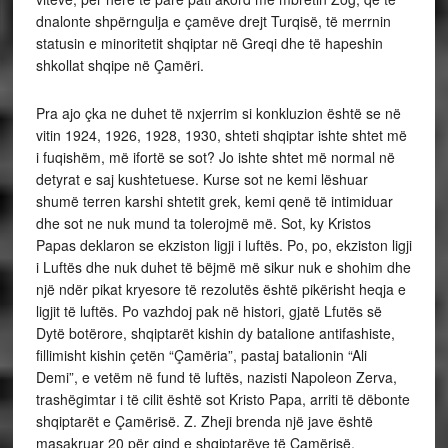
dnalonte shpërngulja e çamëve drejt Turqisë, të merrnin
statusin e minoritetit shqiptar në Greqi dhe të hapeshin
shkollat shqipe në Çamëri.
Pra ajo çka ne duhet të nxjerrim si konkluzion është se në
vitin 1924, 1926, 1928, 1930, shteti shqiptar ishte shtet më
i fuqishëm, më ifortë se sot? Jo ishte shtet më normal në
detyrat e saj kushtetuese. Kurse sot ne kemi lëshuar
shumë terren karshi shtetit grek, kemi qenë të intimiduar
dhe sot ne nuk mund ta tolerojmë më. Sot, ky Kristos
Papas deklaron se ekziston ligji i luftës. Po, po, ekziston ligji
i Luftës dhe nuk duhet të bëjmë më sikur nuk e shohim dhe
një ndër pikat kryesore të rezolutës është pikërisht heqja e
ligjit të luftës. Po vazhdoj pak në histori, gjatë Lfutës së
Dytë botërore, shqiptarët kishin dy batalione antifashiste,
fillimisht kishin çetën “Çamëria”, pastaj batalionin “Ali
Demi”, e vetëm në fund të luftës, nazisti Napoleon Zerva,
trashëgimtar i të cilit është sot Kristo Papa, arriti të dëbonte
shqiptarët e Çamërisë. Z. Zheji brenda një jave është
masakruar 20 për qind e shqiptarëve të Çamërisë.