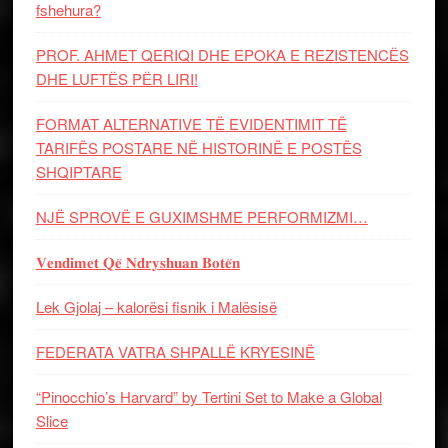
fshehura?
PROF. AHMET QERIQI DHE EPOKA E REZISTENCЁS
DHE LUFTЁS PЁR LIRI!
FORMAT ALTERNATIVE TË EVIDENTIMIT TË
TARIFËS POSTARE NË HISTORINË E POSTËS
SHQIPTARE
NJË SPROVË E GUXIMSHME PERFORMIZMI…
𝐕𝐞𝐧𝐝𝐢𝐦𝐞𝐭 𝐐𝐞̈ 𝐍𝐝𝐫𝐲𝐬𝐡𝐮𝐚𝐧 𝐁𝐨𝐭𝐞̈𝐧
Lek Gjolaj – kalorësi fisnik i Malësisë
FEDERATA VATRA SHPALLË KRYESINË
“Pinocchio’s Harvard” by Tertini Set to Make a Global
Slice