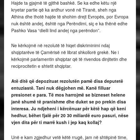
Hajde ta gjajmë të gjithë bashkë. Se ka edhe këtu një
kryetar partie që ka ardhur vonë në Tiranë, sheh nga
Athina dhe thotë hajde të shohim drejt Evropës, por Evropa
nuk është andej, është nga Perëndimi, siç e ka thënë edhe
Pashko Vasa “dielli lind andej nga perëndon”.
Ne kërkojmë në rezolutë të hiqet diskriminimi ndaj
shqiptarëve të Çamërisë në librat shkollorë grekë. Ne i
kërkojmë parlamentin shqiptar që të rivendos dinjitetin dhe
reciprocitetin e shtetit shqiptar.
Atë ditë që depozituat rezolutën pamë disa deputetë
entuziastë. Tani nuk dëgjohen më. Kanë filluar
presionet e para. Të mos harrojmë se bizneset helene
janë shumë të pranishme dhe duket se po prekin disa
interesa. Ju ndjeheni i kërcënuar për këtë hap që keni
hedhur, bëhet fjalë për 20 30 miliardë euro pasuri, nëse
vjen dita për ti marrë kush i jep kaq kollaj?
Unë e kam zgjedhur vetë këtë rrugë, jam në shtëpinë time,