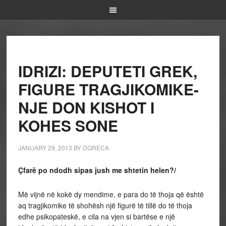
IDRIZI: DEPUTETI GREK,
FIGURE TRAGJIKOMIKE-
NJE DON KISHOT I
KOHES SONE
JANUARY 29, 2013
BY
DGRECA
Çfarë po ndodh sipas jush me shtetin helen?/
Më vijnë në kokë dy mendime, e para do të thoja që është
aq tragjikomike të shohësh një figurë të tillë do të thoja
edhe psikopateskë, e cila na vjen si bartëse e një