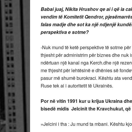
Babai juaj, Nikita Hrushov qe ai i që ia 
vendim të Komitetit Qendror, pjesëmarrës
falas
madje dhe sot ka një ndjenjë kundërs
perspektiva e sotme?
-Nuk mund të ketë perspektive të sotme për 
thjesht për administrim për biznes dhe nuk is
ndërtuan një kanal nga Kerch.dhe një rezerv
me thjesht për lehtësinë e dhënies së fonde
pasur më shumë burokraci. Kështu ata vendo
Ruse tek ai i autoritetit të Ukrainës.
Por në vitin 1991 kur u krijua Ukraina dh
bisedë midis Jelcinit the Kravchukut, që
=Jelcini i tha : Ju mund ta mbani. Kështu kj