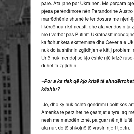
parë. Ata janë për Ukrainën. Më përpara pj
pjesa perëndimore nën Perandorinë Austro 
marrëdhënie shumë të tendosura me njeri-tje
i kërcënuan krimeasit, dhe ata vendosin ta z
më i verbër pas Putinit. Ukrainasit mendojnë
ka ftohur këta ekstremistë dhe Qeveria e Uk
nuk do ta shihnin zgjidhjen e këtij problemi n
Unë nuk mendoj se kjo është një krizë ruso-
duhet ta zgjidhin.
=Por a ka risk që kjo krizë të shndërrohe
kështu?
-Jo, dhe ky nuk është qëndrimi i politikës
Amerika të përzihet në çështjet e tyre, aq më
nesh me metodën tonë, pa çuar në një luft
ata nuk do të shkojnë të vrasin njeri tjetrin.