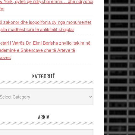
 York, qyteti që ndryshoi emrin… dhe ndryshoi
ën
i zakonor dhe isopolifonia dy nga monumentet
jalla madhështore të antikitetit shqiptar
etari i Vatrës Dr. Elmi Berisha zhvilloi takim në
deminë e Shkencave dhe të Arteve të
sovës
KATEGORITË
egoritë
ARKIV
iv