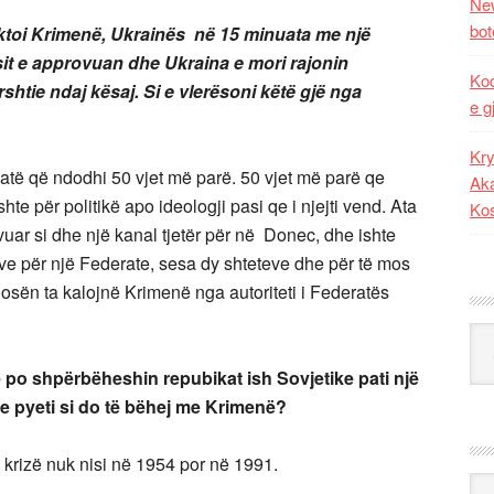
New
bot
caktoi Krimenë, Ukrainës në 15 minuata me një
it e approvuan dhe Ukraina e mori rajonin
Kod
htie ndaj kësaj. Si e vlerësoni këtë gjë
nga
e g
Kry
atë që ndodhi 50 vjet më parë. 50 vjet më parë qe
Aka
hte për politikë apo ideologji pasi qe i njejti vend. Ata
Ko
uar si dhe një kanal tjetër për në Donec, dhe ishte
ve për një Federate, sesa dy shteteve dhe për të mos
sën ta kalojnë Krimenë nga autoriteti i Federatës
Kat
e po shpërbëheshin repubikat ish Sovjetike pati një
 e pyeti si do të bëhej me Krimenë?
o krizë nuk nisi në 1954 por në 1991.
Ark