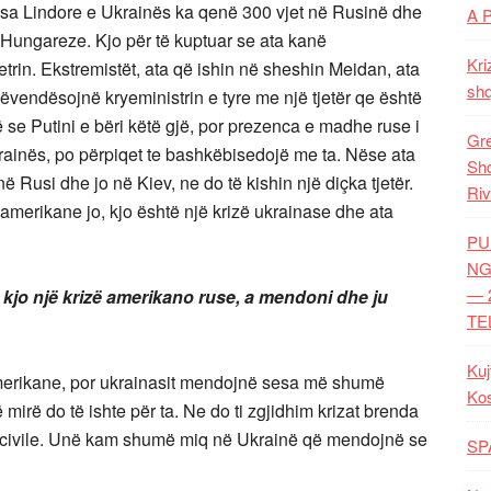
esa Lindore e Ukrainës ka qenë 300 vjet në Rusinë dhe
A 
Hungareze. Kjo për të kuptuar se ata kanë
Kri
trin. Ekstremistët, ata që ishin në sheshin Meidan, ata
shq
ëvendësojnë kryeministrin e tyre me një tjetër qe është
 se Putini e bëri këtë gjë, por prezenca e madhe ruse i
Gre
rainës, po përpiqet te bashkëbisedojë me ta. Nëse ata
Shq
ë Rusi dhe jo në Kiev, ne do të kishin një diçka tjetër.
Riv
amerikane jo, kjo është një krizë ukrainase dhe ata
PU
NG
— 
t kjo një krizë amerikano
ruse, a mendoni dhe ju
TE
Kuj
 amerikane, por ukrainasit mendojnë sesa më shumë
Ko
 mirë do të ishte për ta. Ne do ti zgjidhim krizat brenda
ë civile. Unë kam shumë miq në Ukrainë që mendojnë se
SP