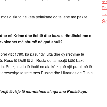
Nen
Flo
Els
 të mos diskutojnë këta politikanë do të jenë më pak të
So
ë dhe në Krime dhe është dhe
baza e rëndësishme e
involvohet më shumë në gadishull?
rej vitit 1780, ka pasur dy lufta dhe dy rrethime të
ës Ruse të Detit të Zi. Rusia do ta mbajë këtë bazë
a. Por kjo s’do të thotë se ata kërkojnë një prani më të
marrëveshje të tretë mes Rusisë dhe Ukrainës që Rusia
donjë lëvizje të mundshme si
nga ana Rusisë apo