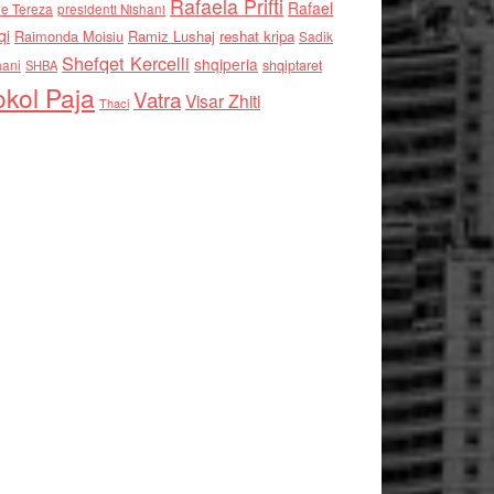
Rafaela Prifti
Rafael
e Tereza
presidenti Nishani
qi
Raimonda Moisiu
Ramiz Lushaj
reshat kripa
Sadik
Shefqet Kercelli
shqiperia
hani
shqiptaret
SHBA
kol Paja
Vatra
Visar Zhiti
Thaci