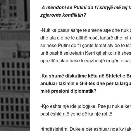
A mendoni se Putini do t’i shtyjë më tej t
zgjeronte konfliktin?
-Nuk ka pasur asnjë të shtënë atje dhe nuk 
dhe ata e dinë të gjithë rusë, tartarë dhe mi
se nëse Putini do t’i çonte forcat aty do të 
unë pashë sekretarin Kerri që shkoi në shes
opozitën ukrainase të vazhdojë rrugën e saj
Ka shumë diskutime këtu në Shtetet e B
anuluar takimin e G-8-tës dhe për ta larg
mirë presioni diplomatik?
-Kjo është një ide jologjike. Pse ju nuk e k
pasi është një vend që ka një rol të
rëndësishëm. Duke e përjashtuar nga ky takim