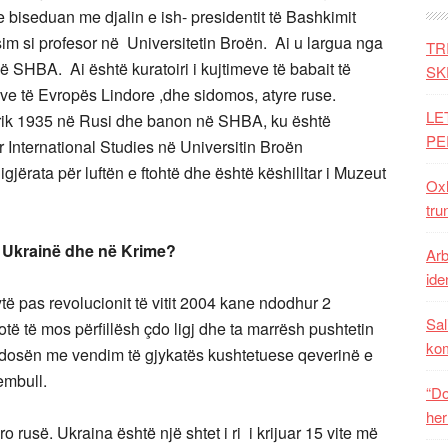
 biseduan me djalin e ish- presidentit të Bashkimit
ësim si profesor në Universitetin Broën. Ai u largua nga
TR
SHBA. Ai është kuratoiri i kujtimeve të babait të
SK
jeve të Evropës Lindore ,dhe sidomos, atyre ruse.
LE
rrik 1935 në Rusi dhe banon në SHBA, ku është
PE
r International Studies në Universitin Broën
ërata për luftën e ftohtë dhe është këshilltar i Muzeut
Oxh
tru
në Ukrainë dhe në Krime?
Arb
iden
të pas revolucionit të
vitit 2004 kane ndodhur 2
Sal
otë të mos përfillësh çdo ligj dhe ta marrësh pushtetin
ko
ndosën me vendim të gjykatës kushtetuese qeverinë e
embull.
“Do
her
o rusë. Ukraina është një shtet i ri i krijuar 15 vite më