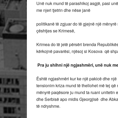
Unë nuk mund të parashikoj asgjë, pasi unë
me njeri tjetrin dhe nëse janë
politikanë të zgjuar do të gjejnë një mënyrë 
çështjes se Krimesë,
Krimea do të jetë përsëri brenda Republikë
kërkojnë pavarësi, njësoj si Kosova që shpa
Pra ju shihni një ngjashmëri, unë nuk m
Është ngjashmëri kur ke një pakicë dhe një 
tensionim kriza mund të thellohet më tej që
mënyrë paqësore ju mund ta ruani unitetin 
dhe Serbisë apo midis Gjeorgjisë dhe Abkaz
të ndryshme.