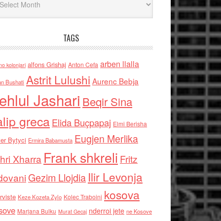
TAGS
arben llalla
alfons Grishaj
Anton Cefa
no kolonjari
Astrit Lulushi
Aurenc Bebja
an Bushati
ehlul Jashari
Beqir Sina
alip greca
Elida Buçpapaj
Elmi Berisha
Eugjen Merlika
er Bytyci
Ermira Babamusta
Frank shkreli
hri Xharra
Fritz
Ilir Levonja
Gezim Llojdia
dovani
kosova
rviste
Kolec Traboini
Keze Kozeta Zylo
sove
nderroi jete
Marjana Bulku
ne Kosove
Murat Gecaj