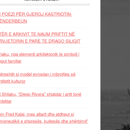
I POEZI PËR GJERGJ KASTRIOTIN-
ËNDERBEUN
TËR E ARKIVIT TE NAUM PRIFTIT NË
RVJETORIN E PARE TE DRAGO SILIQIT
aku, nga elementi arkitektonik te simboli i
ngut familjar
ëreshët si model evropian i mbrojtjes së
titetit kulturor
i Shijaku, “Diego Rivera” shqiptar i artit tonë
mbëtar
m Fred Kalaj, mes altarit dhe atdheut si
meneutikë e shpresës, kujtesës dhe shërbimit”