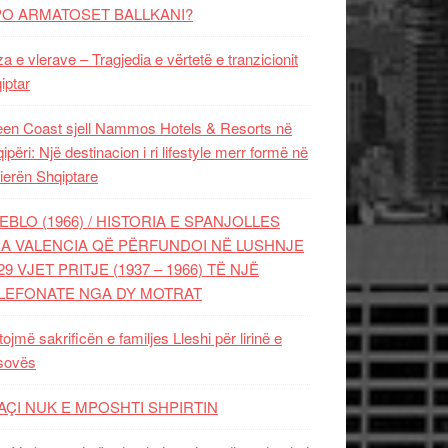
PO ARMATOSET BALLKANI?
za e vlerave – Tragjedia e vërtetë e tranzicionit
iptar
en Coast sjell Nammos Hotels & Resorts në
ipëri: Një destinacion i ri lifestyle merr formë në
ierën Shqiptare
EBLO (1966) / HISTORIA E SPANJOLLES
A VALENCIA QË PËRFUNDOI NË LUSHNJE
29 VJET PRITJE (1937 – 1966) TË NJË
LEFONATE NGA DY MOTRAT
tojmë sakrificën e familjes Lleshi për lirinë e
sovës
AÇI NUK E MPOSHTI SHPIRTIN