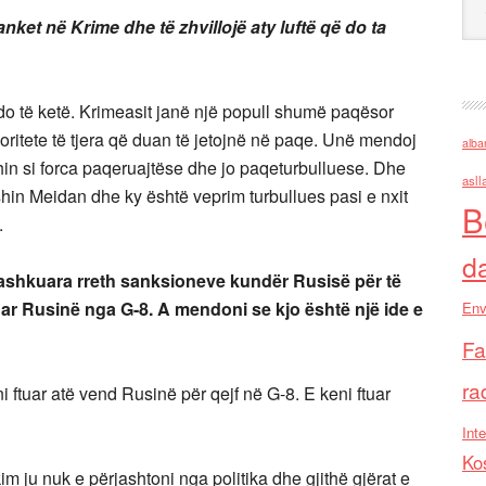
anket në Krime dhe të zhvillojë aty luftë që do ta
do të ketë. Krimeasit
janë një popull shumë paqësor
noritete të tjera që duan të jetojnë në paqe. Unë mendoj
alba
ishin si forca paqeruajtëse dhe jo paqeturbulluese. Dhe
asll
hin Meidan dhe ky është veprim turbullues pasi e nxit
B
.
d
ashkuara rreth sanksioneve kundër Rusisë për të
uar Rusinë nga G-8. A mendoni se kjo është një ide e
Env
Fa
ra
eni ftuar atë vend Rusinë për
qejf në G-8. E keni ftuar
Inte
Ko
 ju nuk e përjashtoni nga politika dhe gjithë gjërat e