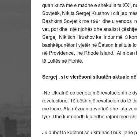
quan kriza më e madhe e shekullit te XXI, ne
Sovjetik, Nikita Sergej Krushov i cili jep m
Bashkimi Sovjetik me 1991 dhe u vendos në 
vet, por dhe një njohës dhe analist i çësht
Sergej Nikitich Hrushov ka lindur më 3 ko
bashkëpunëtor i vjetër në Ëatson Institute fo
në Providence, në Rhode Island. Ai mban ligj
të Luftës së Ftohtë.
Sergej , si e vlerësoni situatën aktuale 
-Ne Ukrainë po përjetojmë revolucionin e dy
revolucione. Të bësh një revolucion do të th
me force. Ata rrëzuan qeverinë dhe ata ve
tyre. Dhe kur ndodh kjo edhe rajoni merr sh
Ju duhet ta kuptoni se ukrainasit nuk janë pr