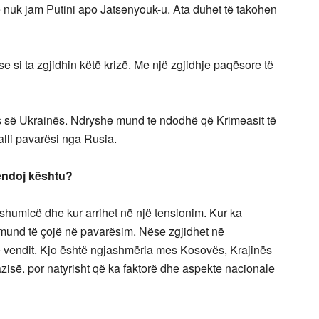
 nuk jam Putini apo Jatsenyouk-u. Ata duhet të takohen
se si ta zgjidhin këtë krizë. Me një zgjidhje paqësore të
s së Ukrainës. Ndryshe mund te ndodhë që Krimeasit të
lli pavarësi nga Rusia.
endoj kështu?
shumicë dhe kur arrihet në një tensionim. Kur ka
 mund të çojë në pavarësim. Nëse zgjidhet në
e vendit. Kjo është ngjashmëria mes Kosovës, Krajinës
isë. por natyrisht që ka faktorë dhe aspekte nacionale