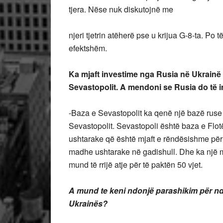
tjera. Nëse nuk diskutojnë me
njeri tjetrin atëherë pse u krijua G-8-ta. Po
efektshëm.
Ka mjaft investime nga Rusia në Ukrain
Sevastopolit. A mendoni se Rusia do të 
-Baza e Sevastopolit ka qenë një bazë ruse p
Sevastopolit. Sevastopoli është baza e Flot
ushtarake që është mjaft e rëndësishme për t
madhe ushtarake në gadishull. Dhe ka një 
mund të rrijë atje për të paktën 50 vjet.
A mund te keni ndonjë parashikim për n
Ukrainës?