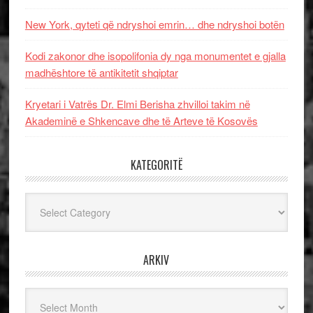
New York, qyteti që ndryshoi emrin… dhe ndryshoi botën
Kodi zakonor dhe isopolifonia dy nga monumentet e gjalla
madhështore të antikitetit shqiptar
Kryetari i Vatrës Dr. Elmi Berisha zhvilloi takim në
Akademinë e Shkencave dhe të Arteve të Kosovës
KATEGORITË
Kategoritë
ARKIV
Arkiv