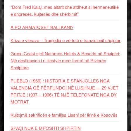
“Dom Fred Kalaj, mes altarit dhe atdheut si hermeneutikë
e shpresës, kujtesës dhe shërbimit”
A PO ARMATOSET BALLKANI?
Kriza e vlerave – Tragjedia e vërtetë e tranzicionit shqiptar
Green Coast sjell Nammos Hotels & Resorts në Shqipëri:
Një destinacion i ri lifestyle merr formë në Rivierën
Shqiptare
PUEBLO (1966) / HISTORIA E SPANJOLLES NGA
VALENCIA QË PËRFUNDOI NË LUSHNJE — 29 VJET
PRITJE (1937 – 1966) TË NJË TELEFONATE NGA DY
MOTRAT
Kujtojmë sakrificën e familjes Lleshi për lirinë e Kosovës
SPAÇI NUK E MPOSHTI SHPIRTIN