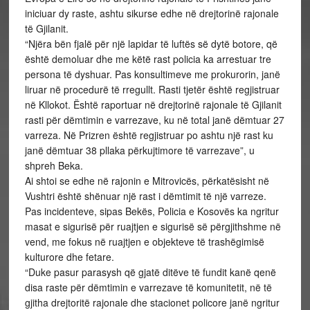
iniciuar dy raste, ashtu sikurse edhe në drejtorinë rajonale
të Gjilanit.
“Njëra bën fjalë për një lapidar të luftës së dytë botore, që
është demoluar dhe me këtë rast policia ka arrestuar tre
persona të dyshuar. Pas konsultimeve me prokurorin, janë
liruar në procedurë të rregullt. Rasti tjetër është regjistruar
në Kllokot. Është raportuar në drejtorinë rajonale të Gjilanit
rasti për dëmtimin e varrezave, ku në total janë dëmtuar 27
varreza. Në Prizren është regjistruar po ashtu një rast ku
janë dëmtuar 38 pllaka përkujtimore të varrezave”, u
shpreh Beka.
Ai shtoi se edhe në rajonin e Mitrovicës, përkatësisht në
Vushtri është shënuar një rast i dëmtimit të një varreze.
Pas incidenteve, sipas Bekës, Policia e Kosovës ka ngritur
masat e sigurisë për ruajtjen e sigurisë së përgjithshme në
vend, me fokus në ruajtjen e objekteve të trashëgimisë
kulturore dhe fetare.
“Duke pasur parasysh që gjatë ditëve të fundit kanë qenë
disa raste për dëmtimin e varrezave të komunitetit, në të
gjitha drejtoritë rajonale dhe stacionet policore janë ngritur