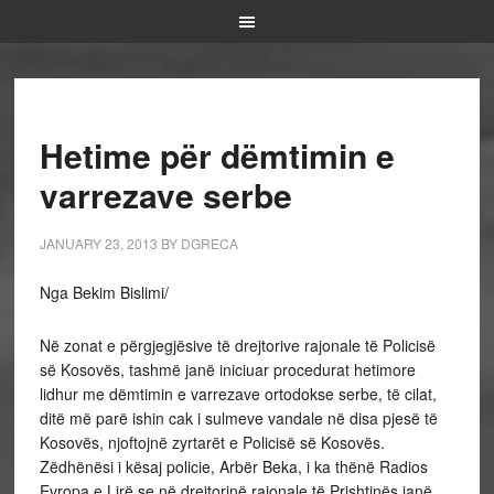
Hetime për dëmtimin e
varrezave serbe
JANUARY 23, 2013
BY
DGRECA
Nga Bekim Bislimi/
Në zonat e përgjegjësive të drejtorive rajonale të Policisë
së Kosovës, tashmë janë iniciuar procedurat hetimore
lidhur me dëmtimin e varrezave ortodokse serbe, të cilat,
ditë më parë ishin cak i sulmeve vandale në disa pjesë të
Kosovës, njoftojnë zyrtarët e Policisë së Kosovës.
Zëdhënësi i kësaj policie, Arbër Beka, i ka thënë Radios
Evropa e Lirë se në drejtorinë rajonale të Prishtinës janë