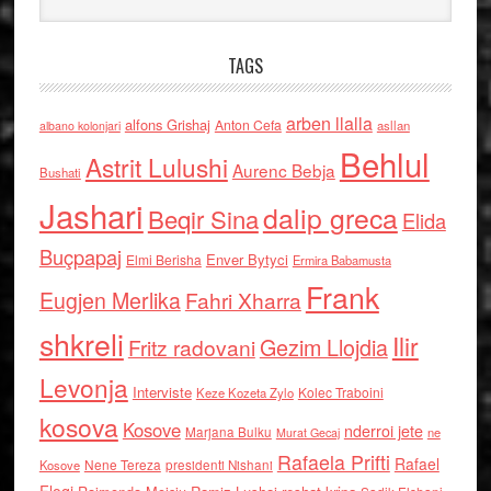
TAGS
arben llalla
alfons Grishaj
Anton Cefa
asllan
albano kolonjari
Behlul
Astrit Lulushi
Aurenc Bebja
Bushati
Jashari
dalip greca
Beqir Sina
Elida
Buçpapaj
Enver Bytyci
Elmi Berisha
Ermira Babamusta
Frank
Eugjen Merlika
Fahri Xharra
shkreli
Ilir
Gezim Llojdia
Fritz radovani
Levonja
Interviste
Kolec Traboini
Keze Kozeta Zylo
kosova
Kosove
nderroi jete
Marjana Bulku
ne
Murat Gecaj
Rafaela Prifti
Rafael
Nene Tereza
Kosove
presidenti Nishani