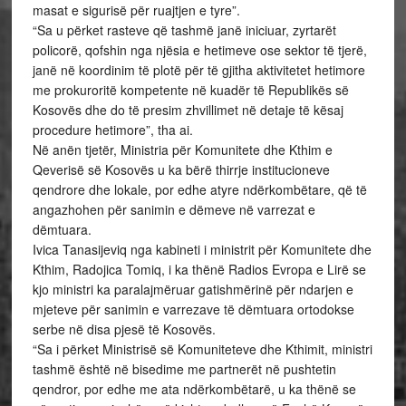
masat e sigurisë për ruajtjen e tyre”.
“Sa u përket rasteve që tashmë janë iniciuar, zyrtarët
policorë, qofshin nga njësia e hetimeve ose sektor të tjerë,
janë në koordinim të plotë për të gjitha aktivitetet hetimore
me prokuroritë kompetente në kuadër të Republikës së
Kosovës dhe do të presim zhvillimet në detaje të kësaj
procedure hetimore”, tha ai.
Në anën tjetër, Ministria për Komunitete dhe Kthim e
Qeverisë së Kosovës u ka bërë thirrje institucioneve
qendrore dhe lokale, por edhe atyre ndërkombëtare, që të
angazhohen për sanimin e dëmeve në varrezat e
dëmtuara.
Ivica Tanasijeviq nga kabineti i ministrit për Komunitete dhe
Kthim, Radojica Tomiq, i ka thënë Radios Evropa e Lirë se
kjo ministri ka paralajmëruar gatishmërinë për ndarjen e
mjeteve për sanimin e varrezave të dëmtuara ortodokse
serbe në disa pjesë të Kosovës.
“Sa i përket Ministrisë së Komuniteteve dhe Kthimit, ministri
tashmë është në bisedime me partnerët në pushtetin
qendror, por edhe me ata ndërkombëtarë, u ka thënë se