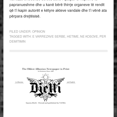
papranueshme dhe u kanë bërë thirrje organeve të rendit
që t’i kapin autorët e këtyre akteve vandale dhe t’i vënë ata
përpara drejtësisë.
FILED UNDER:
OPINION
TAGGED WITH:
E VARREZAVE SERBE
,
HETIME
,
NE KOSOVE
,
PER
DEMITIMIN