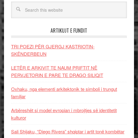
ARTIKUJT E FUNDIT
TRI POEZI PËR GJERGJ KASTRIOTIN-
SKËNDERBEUN
LETËR E ARKIVIT TE NAUM PRIFTIT NË
PERVJETORIN E PARE TE DRAGO SILIQIT
Oxhaku, nga elementi arkitektonik te simboli i trungut
familjar
Arbëreshët si model evropian i mbrojtjes së identitetit
kulturor
Sali Shijaku, “Diego Rivera” shqiptar i artit tonë kombëtar