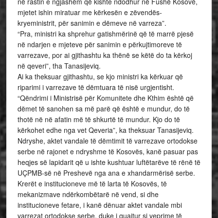
në rastin e ngjashëm që kishte ndodhur në Fushë Kosovë,
mjetet ishin miratuar me kërkesën e zëvendës-
kryeministrit, për sanimin e dëmeve në varreza”.
“Pra, ministri ka shprehur gatishmërinë që të marrë pjesë
në ndarjen e mjeteve për sanimin e përkujtimoreve të
varrezave, por ai gjithashtu ka thënë se këtë do ta kërkoj
në qeveri”, tha Tanasijeviq.
Ai ka theksuar gjithashtu, se kjo ministri ka kërkuar që
riparimi i varrezave të dëmtuara të nisë urgjentisht.
“Qëndrimi i Ministrisë për Komunitete dhe Kthim është që
dëmet të sanohen sa më parë që është e mundur, do të
thotë në në afatin më të shkurtë të mundur. Kjo do të
kërkohet edhe nga vet Qeveria”, ka theksuar Tanasijeviq.
Ndryshe, aktet vandale të dëmtimit të varrezave ortodokse
serbe në rajonet e ndryshme të Kosovës, kanë pasuar pas
heqjes së lapidarit që u ishte kushtuar luftëtarëve të rënë të
UÇPMB-së në Preshevë nga ana e xhandarmërisë serbe.
Krerët e institucioneve më të larta të Kosovës, të
mekanizmave ndërkombëtarë në vend, si dhe
institucioneve fetare, i kanë dënuar aktet vandale mbi
varrezat ortodokse serbe, duke i quajtur si veprime të