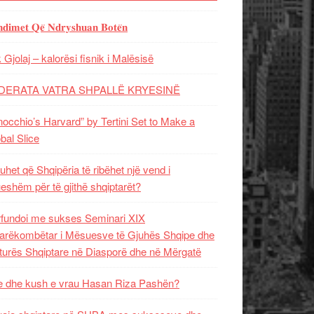
𝐝𝐢𝐦𝐞𝐭 𝐐𝐞̈ 𝐍𝐝𝐫𝐲𝐬𝐡𝐮𝐚𝐧 𝐁𝐨𝐭𝐞̈𝐧
 Gjolaj – kalorësi fisnik i Malësisë
DERATA VATRA SHPALLË KRYESINË
nocchio’s Harvard” by Tertini Set to Make a
bal Slice
uhet që Shqipëria të ribëhet një vend i
ueshëm për të gjithë shqiptarët?
fundoi me sukses Seminari XIX
rëkombëtar i Mësuesve të Gjuhës Shqipe dhe
turës Shqiptare në Diasporë dhe në Mërgatë
 dhe kush e vrau Hasan Riza Pashën?