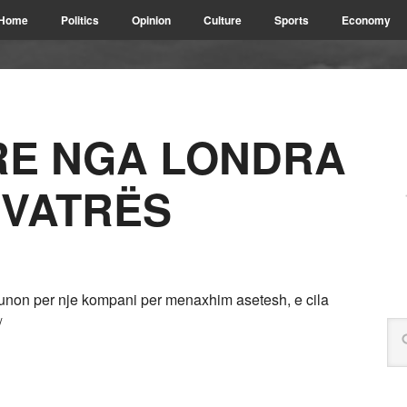
Home
Politics
Opinion
Culture
Sports
Economy
RE NGA LONDRA
 VATRËS
punon per nje kompani per menaxhim asetesh, e cila
/