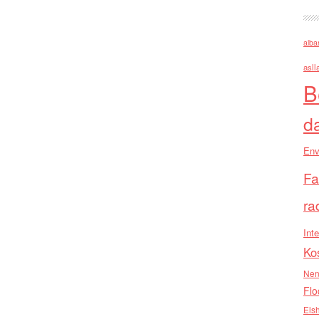
alba
asll
B
d
Env
Fa
ra
Inte
Ko
Nen
Flo
Els