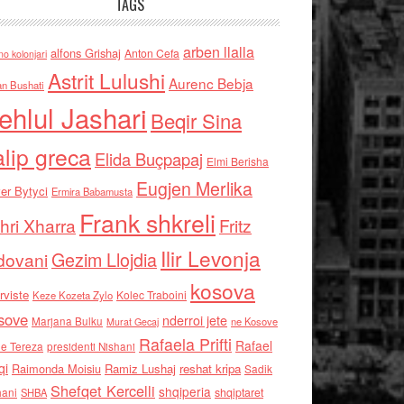
TAGS
arben llalla
alfons Grishaj
Anton Cefa
no kolonjari
Astrit Lulushi
Aurenc Bebja
an Bushati
ehlul Jashari
Beqir Sina
alip greca
Elida Buçpapaj
Elmi Berisha
Eugjen Merlika
er Bytyci
Ermira Babamusta
Frank shkreli
hri Xharra
Fritz
Ilir Levonja
Gezim Llojdia
dovani
kosova
rviste
Kolec Traboini
Keze Kozeta Zylo
sove
nderroi jete
Marjana Bulku
ne Kosove
Murat Gecaj
Rafaela Prifti
Rafael
e Tereza
presidenti Nishani
qi
Raimonda Moisiu
Ramiz Lushaj
reshat kripa
Sadik
Shefqet Kercelli
shqiperia
hani
shqiptaret
SHBA