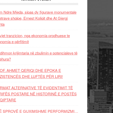
 Ndre Mjeda, sipas dy figurave monumentale
letrave shqipe, Ernest Koliqit dhe At Gjergj
hta
vjet tranzicion, nga ekonomia prodhuese te
nomia e përfitimit
dihmon krijimtaria në zbulimin e potencialeve të
ehura?
OF. AHMET QERIQI DHE EPOKA E
ZISTENCЁS DHE LUFTЁS PЁR LIRI!
RMAT ALTERNATIVE TË EVIDENTIMIT TË
RIFËS POSTARE NË HISTORINË E POSTËS
QIPTARE
Ë SPROVË E GUXIMSHME PERFORMIZMI…