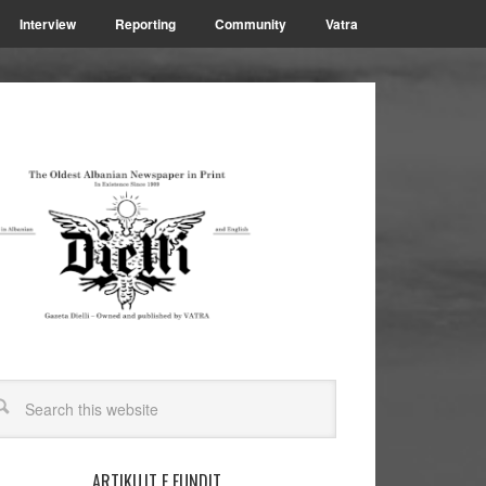
Interview
Reporting
Community
Vatra
ARTIKUJT E FUNDIT