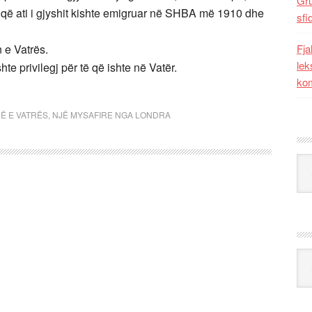
Gr
 që ati i gjyshit kishte emigruar në SHBA më 1910 dhe
sfi
Fja
n e Vatrës.
lek
hte privilegj për të që ishte në Vatër.
kom
NË E VATRËS
,
NJË MYSAFIRE NGA LONDRA
Kat
Ark