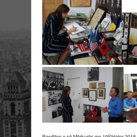
Pasditen e së Mërkurës me 19Shtator 2018 se