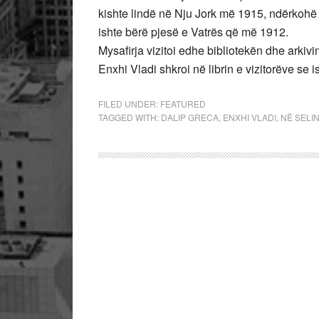
kishte lindë në Nju Jork më 1915, ndërkohë
ishte bërë pjesë e Vatrës që më 1912.
Mysafirja vizitoi edhe bibliotekën dhe arkivi
Enxhi Vladi shkroi në librin e vizitorëve se is
FILED UNDER:
FEATURED
TAGGED WITH:
DALIP GRECA
,
ENXHI VLADI
,
NË SELI