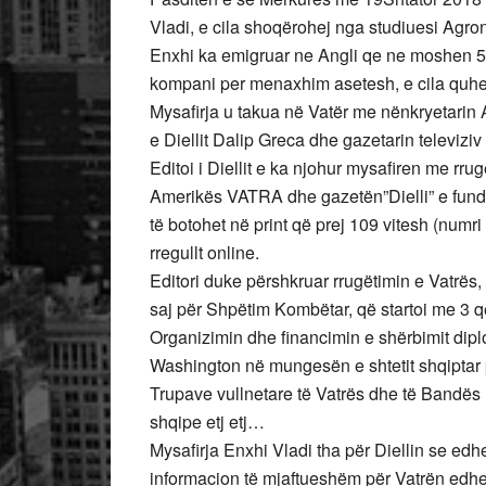
Vladi, e cila shoqërohej nga studiuesi Agron
Enxhi ka emigruar ne Angli qe ne moshen 5 v
kompani per menaxhim asetesh, e cila quhe
Mysafirja u takua në Vatër me nënkryetarin 
e Diellit Dalip Greca dhe gazetarin televiziv 
Editoi i Diellit e ka njohur mysafiren me rru
Amerikës VATRA dhe gazetën”Dielli” e fundm
të botohet në print që prej 109 vitesh (numri
rregullt online.
Editori duke përshkruar rrugëtimin e Vatrës
saj për Shpëtim Kombëtar, që startoi me 3 q
Organizimin dhe financimin e shërbimit dip
Washington në mungesën e shtetit shqiptar p
Trupave vullnetare të Vatrës dhe të Bandës 
shqipe etj etj…
Mysafirja Enxhi Vladi tha për Diellin se edh
informacion të mjaftueshëm për Vatrën edhe 