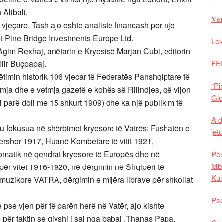
 Alibali.
𝐕𝐞
jeçare. Tash ajo eshte analiste financash per nje
t Pine Bridge Investments Europe Ltd.
Lek
Agim Rexhaj, anëtarin e Kryesisë Marjan Cubi, editorin
FE
Ilir Buçpapaj.
gëtimin historik 106 vjecar të Federatës Panshqiptare të
“Pi
ja dhe e vetmja gazetë e kohës së Rilindjes, që vijon
Glo
 i parë doli me 15 shkurt 1909) dhe ka një publikim të
A d
, u fokusua në shërbimet kryesore të Vatrës: Fushatën e
jet
ershor 1917, Huanë Kombetare të vitit 1921,
lomatik në qendrat kryesore të Europës dhe në
Për
Mba
ër vitet 1916-1920, në dërgimin në Shqipëri të
Kul
muzikore VATRA, dërgimin e mijëra librave për shkollat
Pse
e pse vjen për të parën herë në Vatër, ajo kishte
për faktin se gjyshi i saj nga babai ,Thanas Papa,