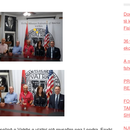
Dom
të 
Fis
36 
eko
A n
fsh
PR
RE
FO
TA
SH
NJ
linë e Vatrës e vizitoi një mysafire nga Londra, Enxhi