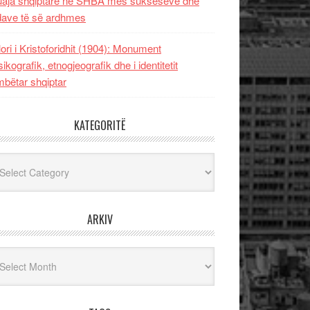
uaja shqiptare në SHBA mes sukseseve dhe
dave të së ardhmes
lori i Kristoforidhit (1904): Monument
sikografik, etnogjeografik dhe i identitetit
bëtar shqiptar
KATEGORITË
egoritë
ARKIV
iv