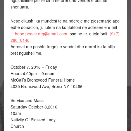
ngushellime per te birin ne oret dhe vendet e poshte
shenuara.
Nese dikush ka mundesi te na nderoje me pjesemarje apo
edhe donacion, ju lutem na kontaktoni ne adresen e e-mil-
it:
hope.peace.org@gmail.com
, ose ne nr. e telefonit:
(917)
280 -8146
.
Adresat me poshte tregojne vendet dhe oraret ku familja
pret ngushellime.
October 7, 2016 – Friday
Hours 4.00pm – 9.oopm
McCall’s Bronxvood Funeral Home
4035 Bronxvood Ave, Bronx NY, 10466
Service and Mass
Saturday October 8,2016
10am
Nativity Of Blessed Lady
Church