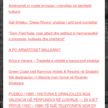
Arbëreshët si model evropian i mbrojtjes së identitetit
kulturor
Sali Shijaku, “Diego Rivera” shqiptar i artit tonë kombëtar
“Dom Fred Kalaj, mes altarit dhe atdheut si hermeneutikë
e shpresës, kujtesës dhe shërbimit”
A PO ARMATOSET BALLKANI?
Kriza e vlerave – Tragjedia e vërtetë e tranzicionit shqiptar
Green Coast sjell Nammos Hotels & Resorts në Shqipëri:
Një destinacion i ri lifestyle merr formë në Rivierën
Shqiptare
PUEBLO (1966) / HISTORIA E SPANJOLLES NGA
VALENCIA QË PËRFUNDOI NË LUSHNJE — 29 VJET
PRITJE (1937 – 1966) TË NJË TELEFONATE NGA DY