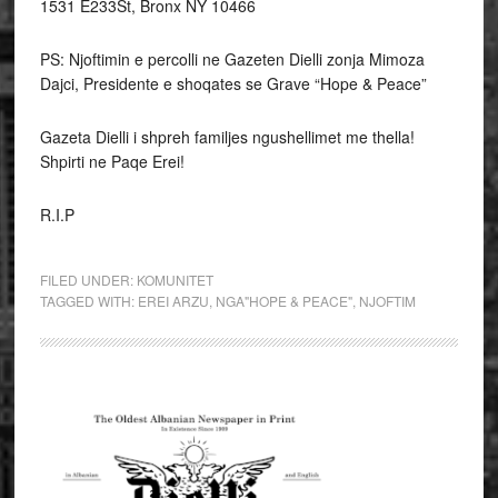
1531 E233St, Bronx NY 10466
PS: Njoftimin e percolli ne Gazeten Dielli zonja Mimoza
Dajci, Presidente e shoqates se Grave “Hope & Peace”
Gazeta Dielli i shpreh familjes ngushellimet me thella!
Shpirti ne Paqe Erei!
R.I.P
FILED UNDER:
KOMUNITET
TAGGED WITH:
EREI ARZU
,
NGA"HOPE & PEACE"
,
NJOFTIM