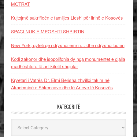
MOTRAT
Kujtojmë sakrificën e familjes Lleshi për lirinë e Kosovës
SPAÇI NUK E MPOSHTI SHPIRTIN
New York, qyteti që ndryshoi emrin… dhe ndryshoi botën
Kodi zakonor dhe isopolifonia dy nga monumentet e gjalla
madhështore të antikitetit shqiptar
Kryetari i Vatrës Dr. Elmi Berisha zhvilloi takim në
Akademinë e Shkencave dhe të Arteve të Kosovës
KATEGORITË
Kategoritë