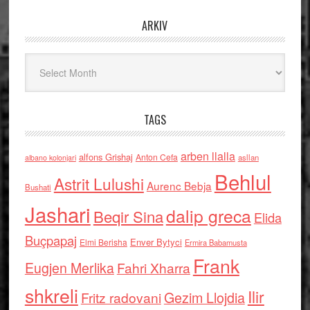
ARKIV
Arkiv
TAGS
arben llalla
alfons Grishaj
Anton Cefa
asllan
albano kolonjari
Behlul
Astrit Lulushi
Aurenc Bebja
Bushati
Jashari
dalip greca
Beqir Sina
Elida
Buçpapaj
Enver Bytyci
Elmi Berisha
Ermira Babamusta
Frank
Eugjen Merlika
Fahri Xharra
shkreli
Ilir
Gezim Llojdia
Fritz radovani