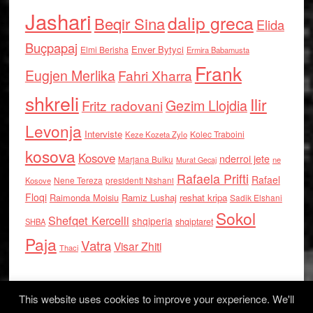
Jashari
dalip greca
Beqir Sina
Elida
Buçpapaj
Enver Bytyci
Elmi Berisha
Ermira Babamusta
Frank
Eugjen Merlika
Fahri Xharra
shkreli
Ilir
Gezim Llojdia
Fritz radovani
Levonja
Interviste
Kolec Traboini
Keze Kozeta Zylo
kosova
Kosove
nderroi jete
Marjana Bulku
ne
Murat Gecaj
Rafaela Prifti
Rafael
Nene Tereza
Kosove
presidenti Nishani
Floqi
Raimonda Moisiu
Ramiz Lushaj
reshat kripa
Sadik Elshani
Sokol
Shefqet Kercelli
shqiperia
shqiptaret
SHBA
Paja
Vatra
Visar Zhiti
Thaci
This website uses cookies to improve your experience. We'll