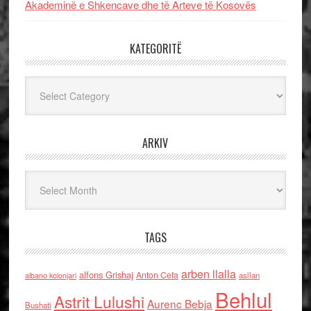
Akademinë e Shkencave dhe të Arteve të Kosovës
KATEGORITË
Kategoritë
ARKIV
Arkiv
TAGS
arben llalla
alfons Grishaj
Anton Cefa
asllan
albano kolonjari
Behlul
Astrit Lulushi
Aurenc Bebja
Bushati