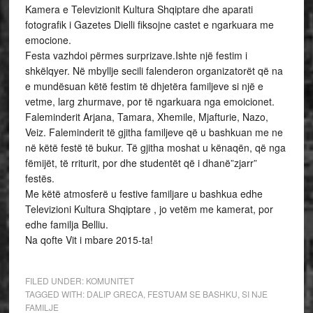
Kamera e Televizionit Kultura Shqiptare dhe aparati
fotografik i Gazetes Dielli fiksojne castet e ngarkuara me
emocione.
Festa vazhdoi përmes surprizave.Ishte një festim i
shkëlqyer. Në mbyllje secili falenderon organizatorët që na
e mundësuan këtë festim të dhjetëra familjeve si një e
vetme, larg zhurmave, por të ngarkuara nga emoicionet.
Faleminderit Arjana, Tamara, Xhemile, Mjafturie, Nazo,
Veiz. Faleminderit të gjitha familjeve që u bashkuan me ne
në këtë festë të bukur. Të gjitha moshat u kënaqën, që nga
fëmijët, të rriturit, por dhe studentët që i dhanë”zjarr”
festës.
Me këtë atmosferë u festive familjare u bashkua edhe
Televizioni Kultura Shqiptare , jo vetëm me kamerat, por
edhe familja Belliu.
Na qofte Vit i mbare 2015-ta!
FILED UNDER:
KOMUNITET
TAGGED WITH:
DALIP GRECA
,
FESTUAM SE BASHKU
,
SI NJE
FAMILJE