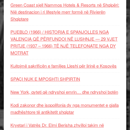
Green Coast sjell Nammos Hotels & Resorts në Shqipëri:
Një destinacion i ri lifestyle merr formë në Rivierën
Shqiptare
PUEBLO (1966) / HISTORIA E SPANJOLLES NGA
VALENCIA QË PËRFUNDOI NË LUSHNJE — 29 VJET
PRITJE (1937 – 1966) TË NJË TELEFONATE NGA DY
MOTRAT
Kujtojmë sakrificën e familjes Lleshi për lirinë e Kosovës
SPAÇI NUK E MPOSHTI SHPIRTIN
New York, qyteti që ndryshoi emrin… dhe ndryshoi botën
Kodi zakonor dhe isopolifonia dy nga monumentet e gjalla
madhështore të antikitetit shqiptar
Kryetari i Vatrës Dr. Elmi Berisha zhvilloi takim në