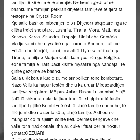
familja në këtë natë të shenjtë. Ne kemi zgjedhur së
bashku me familjen përkrah dhjetëra familjeve të tjera ta
festojmë në Crystal Room.
Kjo sallë bashkoi mbrëmjen e 31 Dhjetorit shqiptarë nga të
gjitha trojet shqiptare, Lushnja, Tirana, Vlora, Mati, nga
Kosova, Korca, Shkodra, Tropoja, Ulqini dhe Camëria.
Madje kemi dhe mysafirë nga Toronto-Kanada, Juli me
Erisën dhe fëmijët, Lenci, mysafirë I tyre ka ardhur nga
Tirana, familja e Marjan Cubit ka mysafirë nga Belgjika.,
edhe familja e Halit Dacit kishte mysafire nga Kandaja. Të
gjithë gëzojmë së bashku.
Salla u dekorua kuq e zi, me simbolikën tonë kombëtare.
Nazo Veliu ka hapur festën dhe u ka uruar Mireseardhjen
famijeve shqiptare. Më pas Asllan Bushati u ka mbajtë një
fjalë të shkurtur duke kujtuar traditën shqiptare të festimit
familjar. I gjithë Kombi ynë është si një familje e madhe, të
tillë jemi dhe ne sonte këtu, si një familje. Atdheun e
munguar do ta sjellim sonte këtu përmes këngëve dhe
valle tona tradicionale, tha ai, duke i ftuar për të trokitur
gotata:GEZUAR!
DJ Tani dhe këngëtarja e re e talentuar Dea Elezaj,