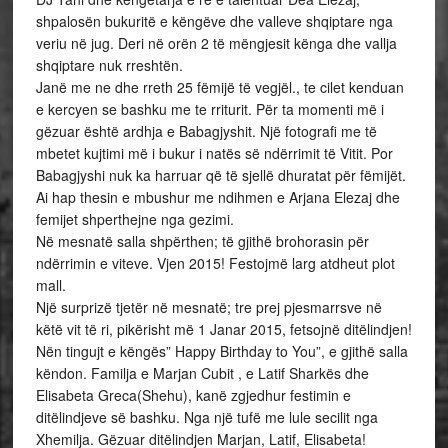
shpalosën bukuritë e këngëve dhe valleve shqiptare nga
veriu në jug. Deri në orën 2 të mëngjesit kënga dhe vallja
shqiptare nuk rreshtën.
Janë me ne dhe rreth 25 fëmijë të vegjël., te cilet kenduan
e kercyen se bashku me te rriturit. Për ta momenti më i
gëzuar është ardhja e Babagjyshit. Një fotografi me të
mbetet kujtimi më i bukur i natës së ndërrimit të Vitit. Por
Babagjyshi nuk ka harruar që të sjellë dhuratat për fëmijët.
Ai hap thesin e mbushur me ndihmen e Arjana Elezaj dhe
femijet shperthejne nga gezimi.
Në mesnatë salla shpërthen; të gjithë brohorasin për
ndërrimin e viteve. Vjen 2015! Festojmë larg atdheut plot
mall.
Një surprizë tjetër në mesnatë; tre prej pjesmarrsve në
këtë vit të ri, pikërisht më 1 Janar 2015, fetsojnë ditëlindjen!
Nën tingujt e këngës” Happy Birthday to You”, e gjithë salla
këndon. Familja e Marjan Cubit , e Latif Sharkës dhe
Elisabeta Greca(Shehu), kanë zgjedhur festimin e
ditëlindjeve së bashku. Nga një tufë me lule secilit nga
Xhemilja. Gëzuar ditëlindjen Marjan, Latif, Elisabeta!