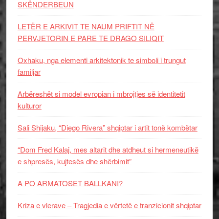
SKËNDERBEUN
LETËR E ARKIVIT TE NAUM PRIFTIT NË
PERVJETORIN E PARE TE DRAGO SILIQIT
Oxhaku, nga elementi arkitektonik te simboli i trungut
familjar
Arbëreshët si model evropian i mbrojtjes së identitetit
kulturor
Sali Shijaku, “Diego Rivera” shqiptar i artit tonë kombëtar
“Dom Fred Kalaj, mes altarit dhe atdheut si hermeneutikë
e shpresës, kujtesës dhe shërbimit”
A PO ARMATOSET BALLKANI?
Kriza e vlerave – Tragjedia e vërtetë e tranzicionit shqiptar