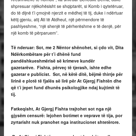
shpresuar njëkohësisht se shqiptarët, si Komb i qytetëruar,
do të dijnë t’i çmojnë njerzit e mëdhej të tij, duke i ndërtuar
këtij gjeniu, atij Ati të Atdheut, një përmendore të
pashlyeshme, “një shenjë të përherëshme e të denjë, për
një komb të përparuem”.
Të nderuar: Sot, me 2 Nëntor shënohet, si çdo vit, Dita
Ndërkombëtare për t’i dhënë fund
pandëshkueshmërisë së krimeve kundër
gazetarëve. Fishta, përveç të tjerash, ishte edhe
gazetar e publicist. Sot, në këtë ditë, bëjmë thirrje për
lirinë e plotë të fjalës së lirë për At Gjergj Fishtën dhe
që t’i jepet fund dhunës psikologjike ndaj kujtimit të
tij.
Fatkeqisht, At Gjergj Fishta trajtohet sot nga një
gjysëm censurë: lejohen botimet e veprave të tija, por
zyrtarisht nuk pranohet nga institucionet shtetërore.