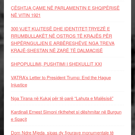
ÇËSHTJA ÇAME NË PARLAMENTIN E SHQIPËRISË
NË VITIN 1921
300 VJET KUJTESË DHE IDENTITET-TRYEZË E
RRUMBULLAKËT NË OSTROS TË KRAJËS PËR
SHPËRNGULJEN E ARBËRESHËVE NGA TREVA
KRAJË-SHESTAN NË ZARË TË DALMACISË
SHPOPULLIMI, PUSHTIMI I SHEKULLIT XXI
VATRA’s Letter to President Trump: End the Hague
Injustice
Nga Tirana në Kukaj për të parë “Lahuta e Malësisë”
Kardinali Ernest Simoni rikthehet si dëshmitar në Burgun
e Spaçit
Dom Ndre Mjeda, sipas dy figurave monumentale të