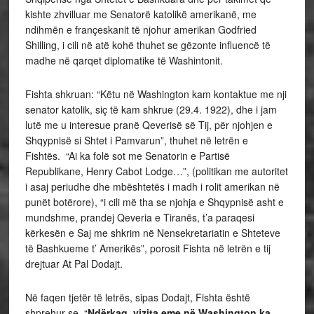
kishte zhvilluar me Senatorë katolikë amerikanë, me
ndihmën e françeskanit të njohur amerikan Godfried
Shilling, i cili në atë kohë thuhet se gëzonte influencë të
madhe në qarqet diplomatike të Washintonit.
Fishta shkruan: “Këtu në Washington kam kontaktue me nji
senator katolik, siç të kam shkrue (29.4. 1922), dhe i jam
lutë me u interesue pranë Qeverisë së Tij, për njohjen e
Shqypnisë si Shtet i Pamvarun”, thuhet në letrën e
Fishtës. “Ai ka folë sot me Senatorin e Partisë
Republikane, Henry Cabot Lodge…”, (politikan me autoritet
i asaj periudhe dhe mbështetës i madh i rolit amerikan në
punët botërore), “i cili më tha se njohja e Shqypnisë asht e
mundshme, prandej Qeveria e Tiranës, t’a paraqesi
kërkesën e Saj me shkrim në Nensekretariatin e Shteteve
të Bashkueme t’ Amerikës”, porosit Fishta në letrën e tij
drejtuar At Pal Dodajt.
Në faqen tjetër të letrës, sipas Dodajt, Fishta është
shprehur se, “
Ndërkaq, vizita eme në Washington ka