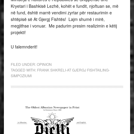
Kryetari i Bashkisë Lezhë, kohët e fundit, njoftuan se, më
në fund, është marrë vendimi zyrtar për restaurimin e
shtëpisë së At Gjergj Fishtës! Lajm shumë i mirë,
megjithse i vonuar. Me padurim presim realizimin e këtij
projekti!
U falemnderit!
FILED UNDER:
OPINION
TAGGED WITH:
FRANK SHKRELI-AT GJERGJ FISHTAILING-
SIMPOZIUMI