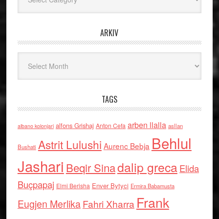
ARKIV
Arkiv
TAGS
arben llalla
alfons Grishaj
Anton Cefa
asllan
albano kolonjari
Behlul
Astrit Lulushi
Aurenc Bebja
Bushati
Jashari
dalip greca
Beqir Sina
Elida
Buçpapaj
Enver Bytyci
Elmi Berisha
Ermira Babamusta
Frank
Eugjen Merlika
Fahri Xharra