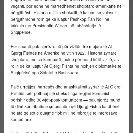
veçanti, por edhe në marrëdhëniet shqiptaro-amerikane në
përgjithësi. Historia e fillim shekullit të kaluar, ka vulosur
përgjithmonë rolin që ka luajtur Peshkop Fan Noli në
takimin me Presidentin Wilson, në mbështetje të
Shqipërisë.
Por shumë pak njerëz dinë për vizitën tre mujore të At
Gjergj Fishtës në Amerikë në vitin 1922. Historia zyrtare
shqiptare, me sa kam parë, nuk e përmend këtë vizitë, as
rolin që ka luajtur At Gjergj Fishta në njohjen diplomatike të
Shqipërisë nga Shtetet e Bashkuara.
Falë urrejtjes, harresës dhe anashkalimit zyrtar të At Gjergj
Fishtës, për pothuaj një shekull nga regjimi komunist –
përfshir edhe 30-vjet-post-komunizëm — pak njerëz mund
të dinë kontributin e çmueshëm që Gjergj Fishta ka dhënë
në atë që sot e quajmë “lobim”, në mbrojtje të interesave
kombëtare.