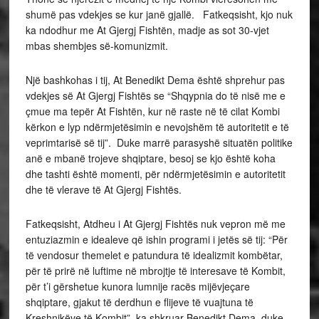
shumë pas vdekjes se kur janë gjallë. Fatkeqsisht, kjo nuk
ka ndodhur me At Gjergj Fishtën, madje as sot 30-vjet
mbas shembjes së-komunizmit.
Një bashkohas i tij, At Benedikt Dema është shprehur pas
vdekjes së At Gjergj Fishtës se “Shqypnia do të nisë me e
çmue ma tepër At Fishtën, kur në raste në të cilat Kombi
kërkon e lyp ndërmjetësimin e nevojshëm të autoritetit e të
veprimtarisë së tij”. Duke marrë parasyshë situatën politike
anë e mbanë trojeve shqiptare, besoj se kjo është koha
dhe tashti është momenti, për ndërmjetësimin e autoritetit
dhe të vlerave të At Gjergj Fishtës.
Fatkeqsisht, Atdheu i At Gjergj Fishtës nuk vepron më me
entuziazmin e idealeve që ishin programi i jetës së tij: “Për
të vendosur themelet e patundura të idealizmit kombëtar,
për të prirë në luftime në mbrojtje të interesave të Kombit,
për t’i gërshetue kunora lumnije racës mijëvjeçare
shqiptare, gjakut të derdhun e flijeve të vuajtuna të
Kreshnikëve të Kombit”, ka shkruar Benedikt Dema, duke