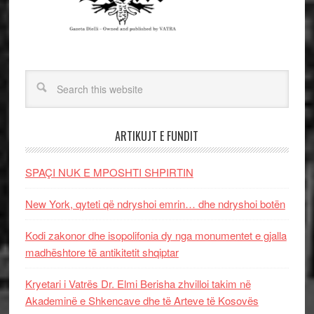
ARTIKUJT E FUNDIT
SPAÇI NUK E MPOSHTI SHPIRTIN
New York, qyteti që ndryshoi emrin… dhe ndryshoi botën
Kodi zakonor dhe isopolifonia dy nga monumentet e gjalla
madhështore të antikitetit shqiptar
Kryetari i Vatrës Dr. Elmi Berisha zhvilloi takim në
Akademinë e Shkencave dhe të Arteve të Kosovës