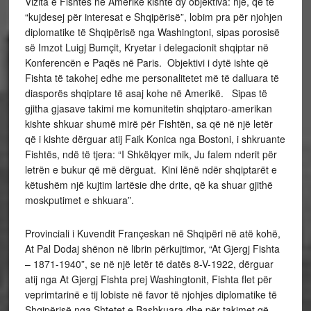
Vizita e Fishtës në Amerikë kishte dy objektiva: një, që të
“kujdesej për interesat e Shqipërisë”, lobim pra për njohjen
diplomatike të Shqipërisë nga Washingtoni, sipas porosisë
së Imzot Luigj Bumçit, Kryetar i delegacionit shqiptar në
Konferencën e Paqës në Paris. Objektivi i dytë ishte që
Fishta të takohej edhe me personalitetet më të dalluara të
diasporës shqiptare të asaj kohe në Amerikë. Sipas të
gjitha gjasave takimi me komunitetin shqiptaro-amerikan
kishte shkuar shumë mirë për Fishtën, sa që në një letër
që i kishte dërguar atij Faik Konica nga Bostoni, i shkruante
Fishtës, ndë të tjera: “I Shkëlqyer mik, Ju falem nderit për
letrën e bukur që më dërguat. Kini lënë ndër shqiptarët e
këtushëm një kujtim lartësie dhe drite, që ka shuar gjithë
moskputimet e shkuara”.
Provinciali i Kuvendit Françeskan në Shqipëri në atë kohë,
At Pal Dodaj shënon në librin përkujtimor, “At Gjergj Fishta
– 1871-1940”, se në një letër të datës 8-V-1922, dërguar
atij nga At Gjergj Fishta prej Washingtonit, Fishta flet për
veprimtarinë e tij lobiste në favor të njohjes diplomatike të
Shqipërisë nga Shtetet e Bashkuara dhe për takimet që