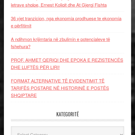
letrave shqipe, Ernest Koliqit dhe At Gjergj Fishta
36 vjet tranzicion, nga ekonomia prodhuese te ekonomia
e përfitimit
A ndihmon krijimtaria në zbulimin e potencialeve të
fshehura?
PROF. AHMET QERIQI DHE EPOKA E REZISTENCЁS
DHE LUFTЁS PЁR LIRI!
FORMAT ALTERNATIVE TË EVIDENTIMIT TË
TARIFËS POSTARE NË HISTORINË E POSTËS
SHQIPTARE
KATEGORITË
Kategoritë