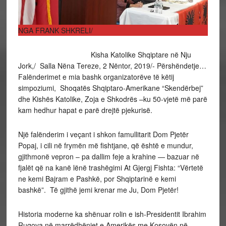
NGA FRANK SHKRELI/
Kisha Katolike Shqiptare në Nju
Jork,/ Salla Nëna Tereze, 2 Nëntor, 2019/- Përshëndetje…
Falënderimet e mia bashk organizatorëve të këtij
simpoziumi, Shoqatës Shqiptaro-Amerikane “Skendërbej”
dhe Kishës Katolike, Zoja e Shkodrës –ku 50-vjetë më parë
kam hedhur hapat e parë drejtë pjekurisë.
Një falënderim i veçant i shkon famullitarit Dom Pjetër
Popaj, i cili në frymën më fishtjane, që është e mundur,
gjithmonë vepron – pa dallim feje a krahine — bazuar në
fjalët që na kanë lënë trashëgimi At Gjergj Fishta: “Vërtetë
ne kemi Bajram e Pashkë, por Shqiptarinë e kemi
bashkë”. Të gjithë jemi krenar me Ju, Dom Pjetër!
Historia moderne ka shënuar rolin e ish-Presidentit Ibrahim
Rugova në marrëdhëniet e Amerikës me Kosovën në