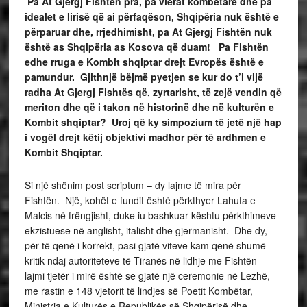
Pa At Gjergj Fishtën pra, pa vlerat kombëtare dhe pa
idealet e lirisë që ai përfaqëson, Shqipëria nuk është e
përparuar dhe, rrjedhimisht, pa At Gjergj Fishtën nuk
është as Shqipëria as Kosova që duam! Pa Fishtën
edhe
rruga e Kombit shqiptar drejt Evropës është e
pamundur.
Gjithnjë bëjmë pyetjen se kur do t’i vijë
radha At Gjergj Fishtës që, zyrtarisht, të zejë vendin që
meriton dhe që i takon në historinë dhe në kulturën e
Kombit shqiptar? Uroj që ky simpozium të jetë një hap
i vogël drejt këtij objektivi madhor për të ardhmen e
Kombit Shqiptar.
Si një shënim post scriptum – dy lajme të mira për
Fishtën. Një, kohët e fundit është përkthyer Lahuta e
Malcis në frëngjisht, duke iu bashkuar kështu përkthimeve
ekzistuese në anglisht, italisht dhe gjermanisht. Dhe dy,
për të qenë i korrekt, pasi gjatë viteve kam qenë shumë
kritik ndaj autoriteteve të Tiranës në lidhje me Fishtën —
lajmi tjetër i mirë është se gjatë një ceremonie në Lezhë,
me rastin e 148 vjetorit të lindjes së Poetit Kombëtar,
Ministrja e Kulturës e Republikës së Shqipërisë dhe