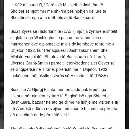
, 1922 ai mund t’i, “Dorëzojë Ministrit të Jashtëm të
Shqipërisë njoftimin me shkrim për njohjen de jure të
Shqipërisë, nga ana e Shteteve të Bashkuara.”
Sipas Zyrës së Historianit të (DASH) njohja zyrtare e shtetit
shqiptar nga Washingtoni u pasua me vendosjen e
marrëdhënieve diplomatike midis dy kombeve tona, më 4
Dhjetor, 1922, kur Përfaqsuesi i Jashtzakonshëm dhe
Ministri Fuqiplotë i Shteteve të Bashkuara në Tiranë,
Ulysses Grant-Smith i paraqiti letër-kredencialet Qeverisë
së Shqipërisë në Tiranë, pikërisht me 4 Dhjetor, 1922,
thekësohet në tekstin e Zyrës së Historianit të (DASH).
Besoj se At Gjergj Fishta meriton sado pak kredi nga
historia për njohjen zyrtare të Shqipërisë nga Shtetet e
Bashkuara, bazuar në ato që dijmë në lidhje me vizitën e tij
në Amerikë ndërsa nevojiten më shumë hulumtime për ato
që nuk dimë ende për këtë vizitë.
Thonë se njerëzit e mëdhej të një Kombi vlerësohen më