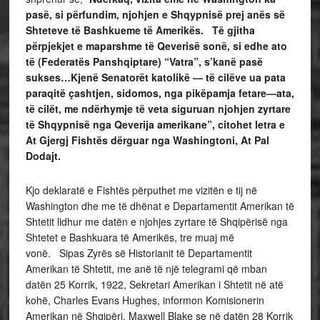
pasë, si përfundim, njohjen e Shqypnisë prej anës së
Shteteve të Bashkueme të Amerikës. Të gjitha
përpjekjet e maparshme të Qeverisë sonë, si edhe ato
të (Federatës Panshqiptare) “Vatra”, s’kanë pasë
sukses…Kjenë Senatorët katolikë — të cilëve ua pata
paraqitë çashtjen, sidomos, nga pikëpamja fetare—ata,
të cilët, me ndërhymje të veta siguruan njohjen zyrtare
të Shqypnisë nga Qeverija amerikane”, citohet letra e
At Gjergj Fishtës dërguar nga Washingtoni, At Pal
Dodajt.
Kjo deklaratë e Fishtës përputhet me vizitën e tij në
Washington dhe me të dhënat e Departamentit Amerikan të
Shtetit lidhur me datën e njohjes zyrtare të Shqipërisë nga
Shtetet e Bashkuara të Amerikës, tre muaj më
vonë. Sipas Zyrës së Historianit të Departamentit
Amerikan të Shtetit, me anë të një telegrami që mban
datën 25 Korrik, 1922, Sekretari Amerikan i Shtetit në atë
kohë, Charles Evans Hughes, informon Komisionerin
Amerikan në Shqipëri, Maxwell Blake se në datën 28 Korrik