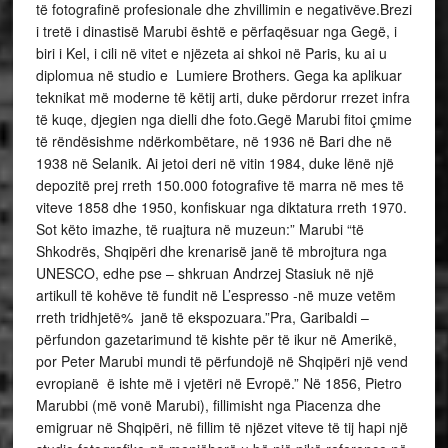
të fotografinë profesionale dhe zhvillimin e negativëve.Brezi
i tretë i dinastisë Marubi është e përfaqësuar nga Gegë, i
biri i Kel, i cili në vitet e njëzeta ai shkoi në Paris, ku ai u
diplomua në studio e Lumiere Brothers. Gega ka aplikuar
teknikat më moderne të këtij arti, duke përdorur rrezet infra
të kuqe, djegien nga dielli dhe foto.Gegë Marubi fitoi çmime
të rëndësishme ndërkombëtare, në 1936 në Bari dhe në
1938 në Selanik. Ai jetoi deri në vitin 1984, duke lënë një
depozitë prej rreth 150.000 fotografive të marra në mes të
viteve 1858 dhe 1950, konfiskuar nga diktatura rreth 1970.
Sot këto imazhe, të ruajtura në muzeun:” Marubi “të
Shkodrës, Shqipëri dhe krenarisë janë të mbrojtura nga
UNESCO, edhe pse – shkruan Andrzej Stasiuk në një
artikull të kohëve të fundit në L’espresso -në muze vetëm
rreth tridhjetë% janë të ekspozuara.”Pra, Garibaldi –
përfundon gazetarimund të kishte për të ikur në Amerikë,
por Peter Marubi mundi të përfundojë në Shqipëri një vend
evropianë ë ishte më i vjetëri në Evropë.” Në 1856, Pietro
Marubbi (më vonë Marubi), fillimisht nga Piacenza dhe
emigruar në Shqipëri, në fillim të njëzet viteve të tij hapi një