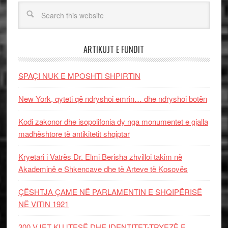
ARTIKUJT E FUNDIT
SPAÇI NUK E MPOSHTI SHPIRTIN
New York, qyteti që ndryshoi emrin… dhe ndryshoi botën
Kodi zakonor dhe isopolifonia dy nga monumentet e gjalla
madhështore të antikitetit shqiptar
Kryetari i Vatrës Dr. Elmi Berisha zhvilloi takim në
Akademinë e Shkencave dhe të Arteve të Kosovës
ÇËSHTJA ÇAME NË PARLAMENTIN E SHQIPËRISË
NË VITIN 1921
300 VJET KUJTESË DHE IDENTITET-TRYEZË E