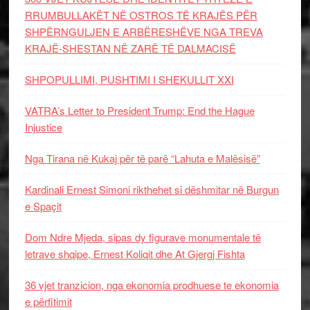
RRUMBULLAKËT NË OSTROS TË KRAJËS PËR
SHPËRNGULJEN E ARBËRESHËVE NGA TREVA
KRAJË-SHESTAN NË ZARË TË DALMACISË
SHPOPULLIMI, PUSHTIMI I SHEKULLIT XXI
VATRA’s Letter to President Trump: End the Hague
Injustice
Nga Tirana në Kukaj për të parë “Lahuta e Malësisë”
Kardinali Ernest Simoni rikthehet si dëshmitar në Burgun
e Spaçit
Dom Ndre Mjeda, sipas dy figurave monumentale të
letrave shqipe, Ernest Koliqit dhe At Gjergj Fishta
36 vjet tranzicion, nga ekonomia prodhuese te ekonomia
e përfitimit