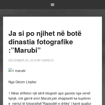
Ja si po njihet në botë
dinastia fotografike
:”Marubi”
DECEMBER 20, 2018
BY
DGRECA
Nga Gëzim Llojdia/
1.Nëse shfleton një sërë blogesh apo gazeta nga vendi
fqinjë, më gjerrë emri Marubi,për shqiptarët ka kuptimin
e njeriut të fotografisë”Rapsodët e dritës” i kanë quajtur