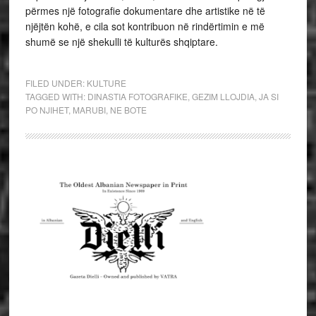
përmes një fotografie dokumentare dhe artistike në të
njëjtën kohë, e cila sot kontribuon në rindërtimin e më
shumë se një shekulli të kulturës shqiptare.
FILED UNDER:
KULTURE
TAGGED WITH:
DINASTIA FOTOGRAFIKE
,
GEZIM LLOJDIA
,
JA SI
PO NJIHET
,
MARUBI
,
NE BOTE