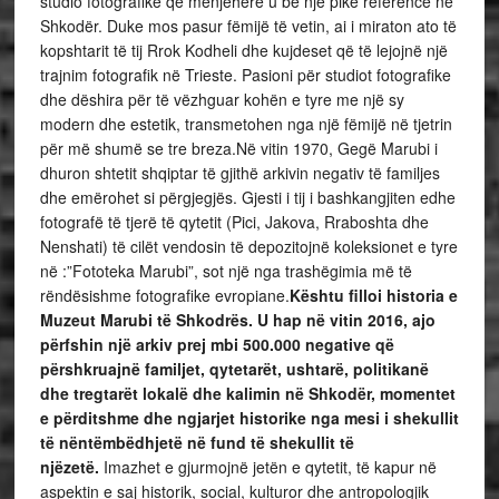
studio fotografike që menjëherë u bë një pikë reference në
Shkodër. Duke mos pasur fëmijë të vetin, ai i miraton ato të
kopshtarit të tij Rrok Kodheli dhe kujdeset që të lejojnë një
trajnim fotografik në Trieste. Pasioni për studiot fotografike
dhe dëshira për të vëzhguar kohën e tyre me një sy
modern dhe estetik, transmetohen nga një fëmijë në tjetrin
për më shumë se tre breza.Në vitin 1970, Gegë Marubi i
dhuron shtetit shqiptar të gjithë arkivin negativ të familjes
dhe emërohet si përgjegjës. Gjesti i tij i bashkangjiten edhe
fotografë të tjerë të qytetit (Pici, Jakova, Rraboshta dhe
Nenshati) të cilët vendosin të depozitojnë koleksionet e tyre
në :”Fototeka Marubi”, sot një nga trashëgimia më të
rëndësishme fotografike evropiane.
Kështu filloi historia e
Muzeut Marubi të Shkodrës. U hap në vitin 2016, ajo
përfshin një arkiv prej mbi 500.000 negative që
përshkruajnë familjet, qytetarët, ushtarë, politikanë
dhe tregtarët lokalë dhe kalimin në Shkodër, momentet
e përditshme dhe ngjarjet historike nga mesi i shekullit
të nëntëmbëdhjetë në fund të shekullit të
njëzetë.
Imazhet e gjurmojnë jetën e qytetit, të kapur në
aspektin e saj historik, social, kulturor dhe antropologjik