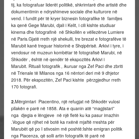
tij, ka fotografuar liderët politikë, shkrimtarë dhe artistë dhe
dokumentimin e ndryshimeve sociale dhe kulturore në
vend. I fundit për të kryer biznesin fotografike të familjes
ka qenë Gege Marubi, djali i Kelit, i cili kishte studiuar
kinema dhe fotografinë në Shkollën e vëllezërve Lumiere
në Paris.Gjatë rreth një shekulli, tre brezat e fotografëve të
Marubit kanë treguar historinë e Shqipërisë. Arkivi i tyre, i
vendosur në muzeun kombëtar të fotografisë Marubi, në
Shkodër , është në qendër të ekspozitës Arkivi i
Marubit. Rituali fotografik
, i
kuruar nga Zef Paci dhe zbriti
në Trienale të Milanos nga 16 nëntori deri më 9 dhjetor
2018. Për ekspozitën, Zef Paci kishte përzgjedhur rreth
170 fotografi.
2.
Mërgimtari Piacentino, një refugjat në Shkodër vulosi
pllakën e parë në 1858. Ata e quanin atë “magjistari”
nga djegia e lëngjeve në një fletë ku ka pasur imazhin
.Vogue që njihet në botë ka nxënë mjaftë rreshta për
Marubët që po I stivosim më poshtë:Ishte emigran politik
nga Piacenza, që solli artin fotografik të parë në