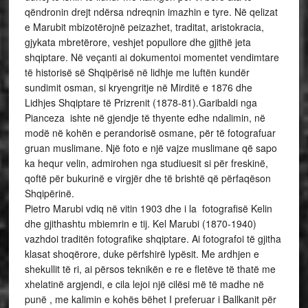
qëndronin drejt ndërsa ndreqnin imazhin e tyre. Në qelizat
e Marubit mbizotërojnë peizazhet, traditat, aristokracia,
gjykata mbretërore, veshjet popullore dhe gjithë jeta
shqiptare. Në veçanti ai dokumentoi momentet vendimtare
të historisë së Shqipërisë në lidhje me luftën kundër
sundimit osman, si kryengritje në Mirditë e 1876 dhe
Lidhjes Shqiptare të Prizrenit (1878-81).Garibaldi nga
Pianceza ishte në gjendje të thyente edhe ndalimin, në
modë në kohën e perandorisë osmane, për të fotografuar
gruan muslimane. Një foto e një vajze muslimane që sapo
ka hequr velin, admirohen nga studiuesit si për freskinë,
qoftë për bukurinë e virgjër dhe të brishtë që përfaqëson
Shqipërinë.
Pietro Marubi vdiq në vitin 1903 dhe i la fotografisë Kelin
dhe gjithashtu mbiemrin e tij. Kel Marubi (1870-1940)
vazhdoi traditën fotografike shqiptare. Ai fotografoi të gjitha
klasat shoqërore, duke përfshirë lypësit. Me ardhjen e
shekullit të ri, ai përsos teknikën e re e fletëve të thatë me
xhelatinë argjendi, e cila lejoi një cilësi më të madhe në
punë , me kalimin e kohës bëhet I preferuar i Ballkanit për