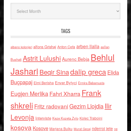
Arkiv
TAGS
arben llalla
alfons Grishaj
Anton Cefa
asllan
albano kolonjari
Behlul
Astrit Lulushi
Aurenc Bebja
Bushati
Jashari
dalip greca
Beqir Sina
Elida
Buçpapaj
Enver Bytyci
Elmi Berisha
Ermira Babamusta
Frank
Eugjen Merlika
Fahri Xharra
shkreli
Ilir
Gezim Llojdia
Fritz radovani
Levonja
Interviste
Kolec Traboini
Keze Kozeta Zylo
kosova
Kosove
nderroi jete
Marjana Bulku
ne
Murat Gecaj