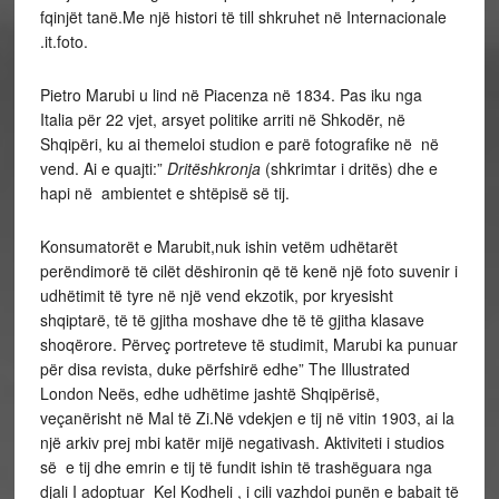
fqinjët tanë.Me një histori të till shkruhet në Internacionale
.it.foto.
Pietro Marubi u lind në Piacenza në 1834. Pas iku nga
Italia për 22 vjet, arsyet politike arriti në Shkodër, në
Shqipëri, ku ai themeloi studion e parë fotografike në në
vend. Ai e quajti:”
Dritëshkronja
(
shkrimtar i dritës) dhe e
hapi në ambientet e shtëpisë së tij.
Konsumatorët e Marubit,nuk ishin vetëm udhëtarët
perëndimorë të cilët dëshironin që të kenë një foto suvenir i
udhëtimit të tyre në një vend ekzotik, por kryesisht
shqiptarë, të të gjitha moshave dhe të të gjitha klasave
shoqërore. Përveç portreteve të studimit, Marubi ka punuar
për disa revista, duke përfshirë edhe” The Illustrated
London Neës, edhe udhëtime jashtë Shqipërisë,
veçanërisht në Mal të Zi.Në vdekjen e tij në vitin 1903, ai la
një arkiv prej mbi katër mijë negativash. Aktiviteti i studios
së e tij dhe emrin e tij të fundit ishin të trashëguara nga
djali I adoptuar Kel Kodheli , i cili vazhdoi punën e babait të