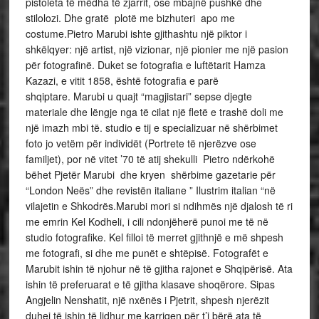
pistoleta të mëdha të zjarrit, ose mbajnë pushkë dhe
stilolozi. Dhe gratë plotë me bizhuteri apo me
costume.Pietro Marubi ishte gjithashtu një piktor i
shkëlqyer: një artist, një vizionar, një pionier me një pasion
për fotografinë. Duket se fotografia e luftëtarit Hamza
Kazazi, e vitit 1858, është fotografia e parë
shqiptare. Marubi u quajt “magjistari” sepse djegte
materiale dhe lëngje nga të cilat një fletë e trashë doli me
një imazh mbi të. studio e tij e specializuar në shërbimet
foto jo vetëm për individët (Portrete të njerëzve ose
familjet), por në vitet ’70 të atij shekulli Pietro ndërkohë
bëhet Pjetër Marubi dhe kryen shërbime gazetarie për
“London Neës” dhe revistën italiane ” Ilustrim italian “në
vilajetin e Shkodrës.Marubi mori si ndihmës një djalosh të ri
me emrin Kel Kodheli, i cili ndonjëherë punoi me të në
studio fotografike. Kel filloi të merret gjithnjë e më shpesh
me fotografi, si dhe me punët e shtëpisë. Fotografët e
Marubit ishin të njohur në të gjitha rajonet e Shqipërisë. Ata
ishin të preferuarat e të gjitha klasave shoqërore. Sipas
Angjelin Nenshatit, një nxënës i Pjetrit, shpesh njerëzit
duhej të ishin të lidhur me karrigen për t’i bërë ata të