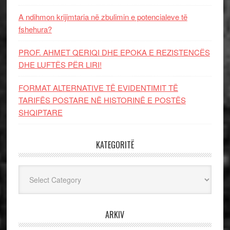
A ndihmon krijimtaria në zbulimin e potencialeve të
fshehura?
PROF. AHMET QERIQI DHE EPOKA E REZISTENCЁS
DHE LUFTЁS PЁR LIRI!
FORMAT ALTERNATIVE TË EVIDENTIMIT TË
TARIFËS POSTARE NË HISTORINË E POSTËS
SHQIPTARE
KATEGORITË
Kategoritë
ARKIV