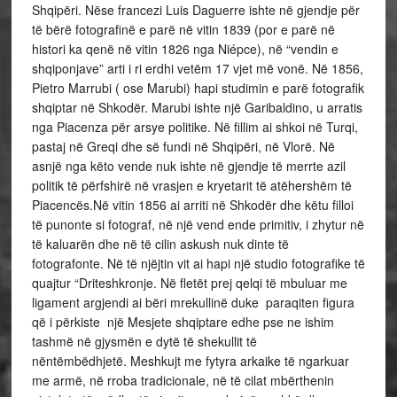
Shqipëri. Nëse francezi Luis Daguerre ishte në gjendje për
të bërë fotografinë e parë në vitin 1839 (por e parë në
histori ka qenë në vitin 1826 nga Niépce), në “vendin e
shqiponjave” arti i ri erdhi vetëm 17 vjet më vonë. Në 1856,
Pietro Marrubi ( ose Marubi) hapi studimin e parë fotografik
shqiptar në Shkodër. Marubi ishte një Garibaldino, u arratis
nga Piacenza për arsye politike. Në fillim ai shkoi në Turqi,
pastaj në Greqi dhe së fundi në Shqipëri, në Vlorë. Në
asnjë nga këto vende nuk ishte në gjendje të merrte azil
politik të përfshirë në vrasjen e kryetarit të atëhershëm të
Piacencës.Në vitin 1856 ai arriti në Shkodër dhe këtu filloi
të punonte si fotograf, në një vend ende primitiv, i zhytur në
të kaluarën dhe në të cilin askush nuk dinte të
fotografonte. Në të njëjtin vit ai hapi një studio fotografike të
quajtur “Driteshkronje. Në fletët prej qelqi të mbuluar me
ligament argjendi ai bëri mrekullinë duke paraqiten figura
që i përkiste një Mesjete shqiptare edhe pse ne ishim
tashmë në gjysmën e dytë të shekullit të
nëntëmbëdhjetë. Meshkujt me fytyra arkaike të ngarkuar
me armë, në rroba tradicionale, në të cilat mbërthenin