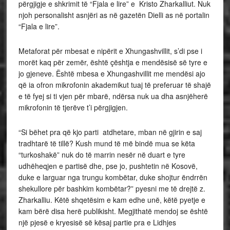
përgjigje e shkrimit të “Fjala e lire” e Kristo Zharkalliut. Nuk
njoh personalisht asnjëri as në gazetën Dielli as në portalin
“Fjala e lire”.
Metaforat për mbesat e nipërit e Xhungashvillit, s’di pse i
morët kaq për zemër, është çështja e mendësisë së tyre e
jo gjeneve. Është mbesa e Xhungashvillit me mendësi ajo
që ia ofron mikrofonin akademikut tuaj të preferuar të shajë
e të fyej si ti vjen për mbarë, ndërsa nuk ua dha asnjëherë
mikrofonin të tjerëve t’i përgjigjen.
“Si bëhet pra që kjo parti atdhetare, mban në gjirin e saj
tradhtarë të tillë? Kush mund të më bindë mua se këta
“turkoshakë” nuk do të marrin nesër në duart e tyre
udhëheqjen e partisë dhe, pse jo, pushtetin në Kosovë,
duke e larguar nga trungu kombëtar, duke shojtur ëndrrën
shekullore për bashkim kombëtar?” pyesni me të drejtë z.
Zharkalliu. Këtë shqetësim e kam edhe unë, këtë pyetje e
kam bërë disa herë publikisht. Megjithatë mendoj se është
një pjesë e kryesisë së kësaj partie pra e Lidhjes