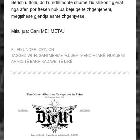
Sërish u ftojë, do t’u ndihmonte shumë t’iu shikonit gjërat
nga afër, por ftesën nuk ua bëjë që të zhgënjeheni,
megjithëse gjendja është zhgënjyese.
Miku jua: Gani MEHMETAJ
FILED UNDER:
OPINION
TAGGED WITH:
GANI MEHMETAJ
,
JEMI MENDIMTARË
,
NUK JEMI
ARMIQ TË BARRIKADAVE
,
TË LIRË