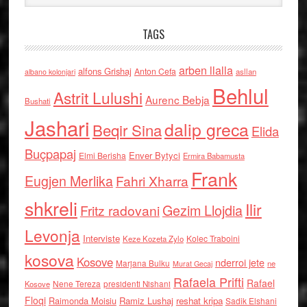
TAGS
arben llalla
alfons Grishaj
Anton Cefa
asllan
albano kolonjari
Behlul
Astrit Lulushi
Aurenc Bebja
Bushati
Jashari
dalip greca
Beqir Sina
Elida
Buçpapaj
Enver Bytyci
Elmi Berisha
Ermira Babamusta
Frank
Eugjen Merlika
Fahri Xharra
shkreli
Ilir
Gezim Llojdia
Fritz radovani
Levonja
Interviste
Kolec Traboini
Keze Kozeta Zylo
kosova
Kosove
nderroi jete
Marjana Bulku
ne
Murat Gecaj
Rafaela Prifti
Rafael
Nene Tereza
Kosove
presidenti Nishani
Floqi
Raimonda Moisiu
Ramiz Lushaj
reshat kripa
Sadik Elshani