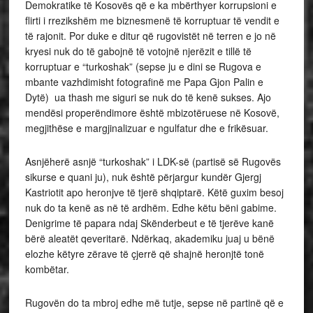
Demokratike të Kosovës që e ka mbërthyer korrupsioni e
flirti i rrezikshëm me biznesmenë të korruptuar të vendit e
të rajonit. Por duke e ditur që rugovistët në terren e jo në
kryesi nuk do të gabojnë të votojnë njerëzit e tillë të
korruptuar e “turkoshak” (sepse ju e dini se Rugova e
mbante vazhdimisht fotografinë me Papa Gjon Palin e
Dytë) ua thash me siguri se nuk do të kenë sukses. Ajo
mendësi properëndimore është mbizotëruese në Kosovë,
megjithëse e margjinalizuar e ngulfatur dhe e frikësuar.
Asnjëherë asnjë “turkoshak” i LDK-së (partisë së Rugovës
sikurse e quani ju), nuk është përjargur kundër Gjergj
Kastriotit apo heronjve të tjerë shqiptarë. Këtë guxim besoj
nuk do ta kenë as në të ardhëm. Edhe këtu bëni gabime.
Denigrime të papara ndaj Skënderbeut e të tjerëve kanë
bërë aleatët qeveritarë. Ndërkaq, akademiku juaj u bënë
elozhe këtyre zërave të çjerrë që shajnë heronjtë tonë
kombëtar.
Rugovën do ta mbroj edhe më tutje, sepse në partinë që e