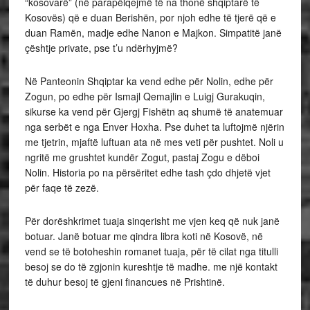
“kosovarë” (në parapëlqejmë të na thonë shqiptarë të
Kosovës) që e duan Berishën, por njoh edhe të tjerë që e
duan Ramën, madje edhe Nanon e Majkon. Simpatitë janë
çështje private, pse t’u ndërhyjmë?
Në Panteonin Shqiptar ka vend edhe për Nolin, edhe për
Zogun, po edhe për Ismajl Qemajlin e Luigj Gurakuqin,
sikurse ka vend për Gjergj Fishëtn aq shumë të anatemuar
nga serbët e nga Enver Hoxha. Pse duhet ta luftojmë njërin
me tjetrin, mjaftë luftuan ata në mes veti për pushtet. Noli u
ngritë me grushtet kundër Zogut, pastaj Zogu e dëboi
Nolin. Historia po na përsëritet edhe tash çdo dhjetë vjet
për faqe të zezë.
Për dorëshkrimet tuaja sinqerisht me vjen keq që nuk janë
botuar. Janë botuar me qindra libra koti në Kosovë, në
vend se të botoheshin romanet tuaja, për të cilat nga titulli
besoj se do të zgjonin kureshtje të madhe. me një kontakt
të duhur besoj të gjeni financues në Prishtinë.