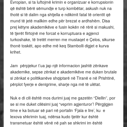
Evropian, si ta luftojmë krimin e organizuar e korrupsionin
që është bërë sëmundje e turp kombëtar, askush nuk na
thotë si të dalim nga shtjella e ndikimit fatal të orientit që
mund të jetë mallkim edhe për brezat e ardhshëm. Disa
prej këtyre akademikëve e fusin kokën në rërë si makushi,
të tjerët flirtojnë me forcat e korruptuara e agjenci
turkoshake, të tretët merren me mustaqet e Çelos, sikurse
thonë toskët, apo edhe më keq Stambolli digjet e kurva
krihet.
Jam përpjekur t’ua jap një informacion jashtë zënkave
akademike, sepse zënkat e akademikëve me duken brutale
si zënkat e politikanëve shqiptarë në Tiranë e në Prishtinë,
përplot fyerje e denigrime, sharje nga më të ulëtat.
Nuk e di cili është mos durimi juaj me gazetën “Diellin”, por
se si me duket cilësimi juaj “veprim agjenturor’! Përgjigjen
time e ka botuar së pari në portalin ‘Fjala e lire’, ku e
lexova shkrimin tuaj, ndërsa kudo tjetër kur është
transmetuar është vënë në pah se shkrimi im është