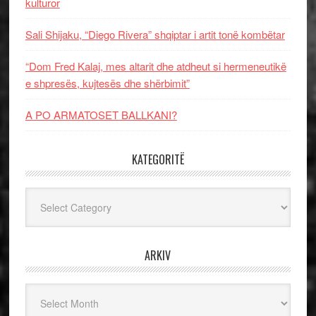
kulturor
Sali Shijaku, “Diego Rivera” shqiptar i artit tonë kombëtar
“Dom Fred Kalaj, mes altarit dhe atdheut si hermeneutikë
e shpresës, kujtesës dhe shërbimit”
A PO ARMATOSET BALLKANI?
KATEGORITË
Kategoritë
ARKIV
Arkiv