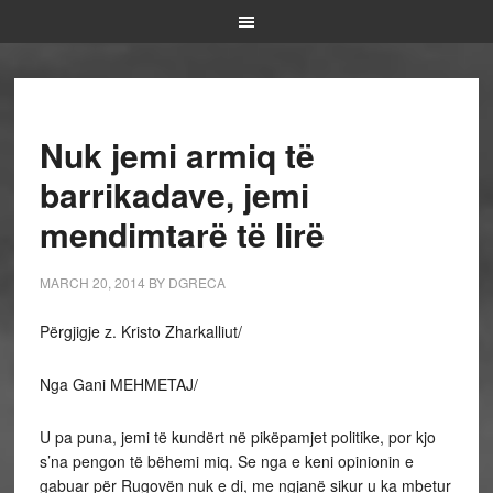
Nuk jemi armiq të
barrikadave, jemi
mendimtarë të lirë
MARCH 20, 2014
BY
DGRECA
Përgjigje z. Kristo Zharkalliut/
Nga Gani MEHMETAJ/
U pa puna, jemi të kundërt në pikëpamjet politike, por kjo
s’na pengon të bëhemi miq. Se nga e keni opinionin e
gabuar për Rugovën nuk e di, me ngjanë sikur u ka mbetur