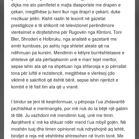
diçka me ato pamfletet e majta diasporiste me drapen e
çekan, megjithëse ju keni ikur nga drapri e çekani, duke
rrezikuar jetën. Kishit rastin të lexonit në gazetat
prestigjioze e të shikonit në televizionet perëndimore
vlerësimet e dinjitetshme për Rugovën nga Klintoni, Toni
Bler, Shroderi e Holbruku, nga analistë e gazetarë me
emër kumbues, po ashtu nga shtetet aleate që na
ndihmuan pa kursim. Mendimin e këtyre burrështetasve e
shteteve që ata përfaqësonin unë e marr tejet meritor,
sepse ishin ata që na shpëtuan nga shfarosja e jo përrallat
tona për luftë e rezistencë, megjithëse e vlerësoj çdo
viktimë e sakrificë që është bërë, sepse ishin njerëzit e
kombit e të fisit tim ata që u vranë.
I bindur se jeni të keqinformuar, u përpoqa t’ua zhdavaritë
pezhishkat e merimangës, por më nuk do ta bëjë një gabim
të tillë. Ju vazhdoni më mendimin tuaj, unë me timin.
Asnjëherë s’ më ka shkuar ndër mend t’ua mbyll gojën. Në
moshën tuaj dhe timen opinionet nuk ndryshojnë aq lehtë,
bindjet e reja më vështirësi shtresohen në trurin tonë. Me