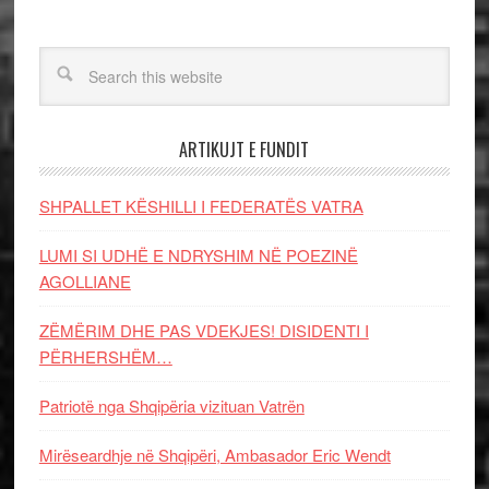
ARTIKUJT E FUNDIT
SHPALLET KËSHILLI I FEDERATËS VATRA
LUMI SI UDHË E NDRYSHIM NË POEZINË
AGOLLIANE
ZËMËRIM DHE PAS VDEKJES! DISIDENTI I
PËRHERSHËM…
Patriotë nga Shqipëria vizituan Vatrën
Mirëseardhje në Shqipëri, Ambasador Eric Wendt