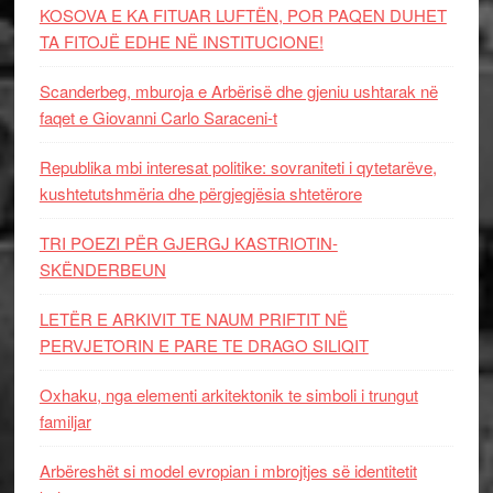
KOSOVA E KA FITUAR LUFTËN, POR PAQEN DUHET
TA FITOJË EDHE NË INSTITUCIONE!
Scanderbeg, mburoja e Arbërisë dhe gjeniu ushtarak në
faqet e Giovanni Carlo Saraceni-t
Republika mbi interesat politike: sovraniteti i qytetarëve,
kushtetutshmëria dhe përgjegjësia shtetërore
TRI POEZI PËR GJERGJ KASTRIOTIN-
SKËNDERBEUN
LETËR E ARKIVIT TE NAUM PRIFTIT NË
PERVJETORIN E PARE TE DRAGO SILIQIT
Oxhaku, nga elementi arkitektonik te simboli i trungut
familjar
Arbëreshët si model evropian i mbrojtjes së identitetit