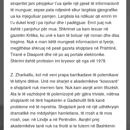
sinqeritet jam përpjekur t’ua sjelle një pjesë të informacionit
të munguar, sepse pata ndjesinë sikur largësia gjeografike
ua ka mjegulluar pamjen. Largësia ka ndikuar që emrin im
t’u duket krejt i pa njohur dhe i padëgjuar. Emri juaj nuk
është i panjohur për mua. Shkrimet ua kam lexuar në
gazetën Kritika, ku unë e kam të botuar një roman dhe disa
tregime. Nuk e marr këtë mungesë informacioni si fyerje,
megjithëse shkruaj në pesë gazeta shqiptare në Prishtinë,
Tiranë e Diasporë dhe në po aq portale elektronike.
Shkrimi është profesion imi kryesor që nga viti 1978.
Z. Zharkalliu, kot më veni prapa barrikadave të polemikave
të këtyre ditëve. Unë me sharjet e akademikëve “kosovarë”
e shqiptarë nuk merrem fare. Nuk kam asnjë anim tifozësh.
Ata le të vazhdojnë të polemizojnë për gjëra triviale, ndërsa
shqiptarët në tërë hapësirën e Gadishullit Ilirik kanë
probleme më të mprehta. Shqiptarë janë në një udhëkryqin
dramatikë me mëdyshjen hamletiane, të rrosh a të mos
rrosh, ose: në Lindje a në Perëndim. Asnjëri prej
akademikëve tanë nuk na thotë si te futemi në Bashkimin