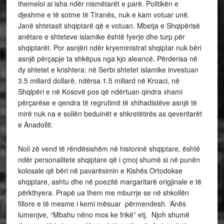
themeloi ai isha ndër nismëtarët e parë. Politikën e
djeshme e të sotme të Tiranës, nuk e kam votuar unë.
Janë shtetasit shqiptarë që e votuan. Mbetja e Shqipërisë
anëtare e shteteve islamike është fyerje dhe turp për
shqiptarët. Por asnjëri ndër kryeministrat shqiptar nuk bëri
asnjë përçapje ta shkëpus nga kjo aleancë. Përderisa në
dy shtetet e krishtera: në Serbi shtetet islamike investuan
3.5 miliard dollarë, ndërsa 1.5 miliard në Kroaci, në
Shqipëri e në Kosovë pos që ndërtuan qindra xhami
përçarëse e qendra të regrutimit të xhihadistëve asnjë të
mirë nuk na e sollën beduinët e shkretëtirës as qeveritarët
e Anadollit.
Noli zë vend të rëndësishëm në historinë shqiptare, është
ndër personalitete shqiptare që i çmoj shumë si në punën
kolosale që bëri në pavarësimin e Kishës Ortodokse
shqiptare, ashtu dhe në poezitë margaritarë origjinale e të
përkthyera. Prapë ua them me mburrje se në shkollën
fillore e të mesme i kemi mësuar përmendesh. ‘Anës
lumenjve, “Mbahu nëno mos ke frikë” etj. Njoh shumë