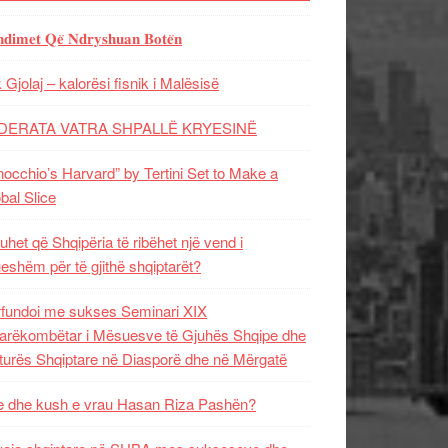
𝐝𝐢𝐦𝐞𝐭 𝐐𝐞̈ 𝐍𝐝𝐫𝐲𝐬𝐡𝐮𝐚𝐧 𝐁𝐨𝐭𝐞̈𝐧
 Gjolaj – kalorësi fisnik i Malësisë
DERATA VATRA SHPALLË KRYESINË
nocchio’s Harvard” by Tertini Set to Make a
bal Slice
uhet që Shqipëria të ribëhet një vend i
ueshëm për të gjithë shqiptarët?
fundoi me sukses Seminari XIX
rëkombëtar i Mësuesve të Gjuhës Shqipe dhe
turës Shqiptare në Diasporë dhe në Mërgatë
 dhe kush e vrau Hasan Riza Pashën?