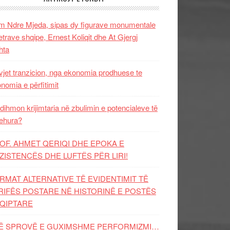
 Ndre Mjeda, sipas dy figurave monumentale
letrave shqipe, Ernest Koliqit dhe At Gjergj
hta
vjet tranzicion, nga ekonomia prodhuese te
nomia e përfitimit
dihmon krijimtaria në zbulimin e potencialeve të
ehura?
OF. AHMET QERIQI DHE EPOKA E
ZISTENCЁS DHE LUFTЁS PЁR LIRI!
RMAT ALTERNATIVE TË EVIDENTIMIT TË
RIFËS POSTARE NË HISTORINË E POSTËS
QIPTARE
Ë SPROVË E GUXIMSHME PERFORMIZMI…