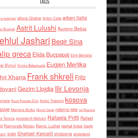
TAGS
arben llalla
alfons Grishaj
Anton Cefa
no kolonjari
Astrit Lulushi
Aurenc Bebja
an Bushati
ehlul Jashari
Beqir Sina
alip greca
Elida Buçpapaj
Elmi Berisha
Eugjen Merlika
er Bytyci
Ermira Babamusta
Frank shkreli
hri Xharra
Fritz
Ilir Levonja
Gezim Llojdia
dovani
kosova
rviste
Kolec Traboini
Keze Kozeta Zylo
sove
nderroi jete
Marjana Bulku
ne Kosove
Murat Gecaj
Rafaela Prifti
Rafael
e Tereza
presidenti Nishani
qi
Raimonda Moisiu
Ramiz Lushaj
reshat kripa
Sadik
Shefqet Kercelli
shqiperia
hani
shqiptaret
SHBA