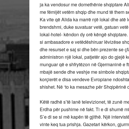
ja ka vendosur me domethënie shqiptare Alin
me fëmijët vetëm shqip dhe mund të them s
Ka vite që Alida ka marrë një lokal dhe atë l
brendshmi, duke suvatuar vetë, gatuan vetë 
lokal-hotel- këndon dy orë këngë shqiptare. 
si ambasadore e vetëdëshiruar lëvizëse shq
dhe resurset e saj si dhe bën prezente se ç
administron një lokal, patjetër ajo do gjejë 
munguar që e shfrytëzon në Gjermaninë e fto
mbajë sende dhe veshje me simbole shqipta
korçierët e disa vendeve Evropiane ndoshta 
shishet. Në ‘to ka mesazhe për Shqipërinë 
Këtë radhë s’të lanë televizionet, të zunë m
Erdha për pushime në fakt. Ti e di shumë mir
S’e di se si më kapën të gjithë. Një intervis
vinte keq tua prishja. Gazetari kërkon, gju