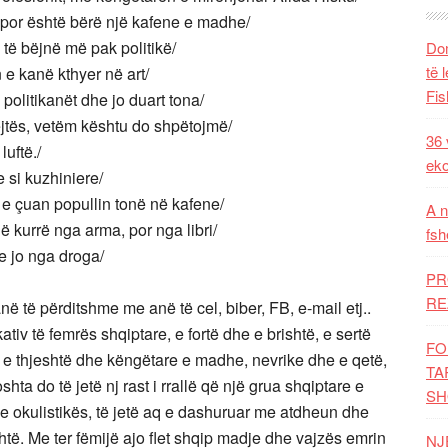
, por është bërë një kafene e madhe/
të bëjnë më pak politikë/
Dom
të 
 e kanë kthyer në art/
Fis
olitikanët dhe jo duart tona/
ejtës, vetëm kështu do shpëtojmë/
36 
luftë./
eko
 si kuzhiniere/
 e çuan popullin tonë në kafene/
A n
jë kurrë nga arma, por nga libri/
fsh
e jo nga droga/
PR
RE
ë të përditshme me anë të cel, biber, FB, e-mail etj..
kativ të femrës shqiptare, e fortë dhe e brishtë, e sertë
FO
 e thjeshtë dhe këngëtare e madhe, nevrike dhe e qetë,
TA
hta do të jetë nj rast i rrallë që një grua shqiptare e
SH
e okulistikës, të jetë aq e dashuruar me atdheun dhe
ohtë. Me ter fëmijë ajo flet shqip madje dhe vajzës emrin
NJ