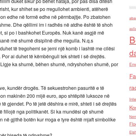
fillim duket sikur po bëhet hataja, por pas disa ditësh
risht, kur shihet se po rregullohet ambienti, atëherë
hon edhe në formë edhe në përmbajtje. Po zbatohen
alba
shme. Dhe qëllimi im i radhës në atdhe është të shoh
asll
het, si po i bashkohet Europës. Nuk kanë asgjë më
B
kanë më shumë disiplinë dhe rregulla. N.q.s
 duhet të tregohemi se jemi një komb i lashtë me cilësi
d
 Por ai duhet të këmbënguli tek shteti i së drejtës.
jor. Ligje ka shumë, bëhen shumë, ndryshohen shumë, por
Env
Fa
ra
eve, kundër drogës. Të sekuestrohen pasuritë e të
rson makinën 200 mijë euro, apo shtëpitë luksoze në
Inte
ë gjendet. Po të jetë dëshira e mirë, shteti i së drejtës
Ko
të fillojë nga politikanët. Si ka mundësi që shumë
Nen
n në gjithë botën kur rroga e tyre është mjaft simbolike
Flo
Els
ëpër biseda të ndryshme?