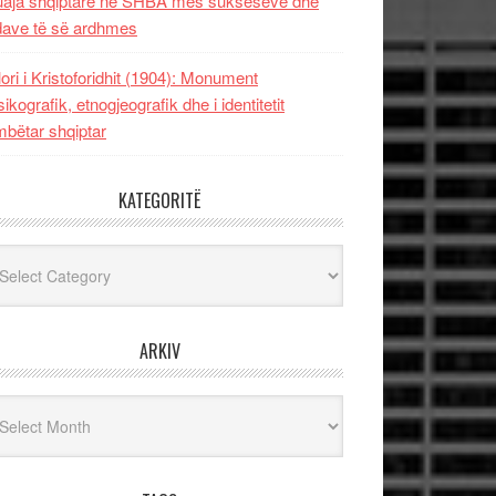
uaja shqiptare në SHBA mes sukseseve dhe
dave të së ardhmes
lori i Kristoforidhit (1904): Monument
sikografik, etnogjeografik dhe i identitetit
bëtar shqiptar
KATEGORITË
egoritë
ARKIV
iv