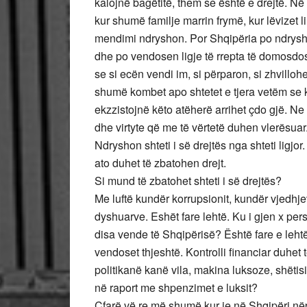
kalojnë bagëtitë, them se është e drejtë. Në 
kur shumë familje marrin frymë, kur lëvizet li
mendimi ndryshon. Por Shqipëria po ndrys
dhe po vendosen ligje të rrepta të domosdo
se si ecën vendi im, si përparon, si zhvillo
shumë kombet apo shtetet e tjera vetëm se 
ekzzistojnë këto atëherë arrihet çdo gjë. Ne
dhe virtyte që me të vërtetë duhen vlerësuar.
Ndryshon shteti i së drejtës nga shteti lig
ato duhet të zbatohen drejt.
Si mund të zbatohet shteti i së drejtës?
Me luftë kundër korrupsionit, kundër vjedhj
dyshuarve. Eshët fare lehtë. Ku i gjen x pe
disa vende të Shqipërisë? Është fare e lehtë t
vendoset thjeshtë. Kontrolli financiar duhet 
politikanë kanë vila, makina luksoze, shëtisi
në raport me shpenzimet e luksit?
Çfarë vë re më shumë kur je në Shqipëri n