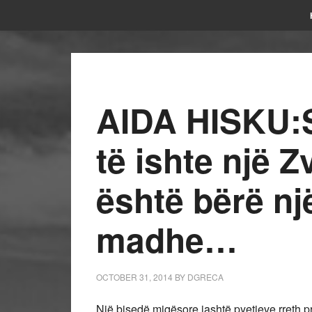
AIDA HISKU:S
të ishte një Z
është bërë nj
madhe…
OCTOBER 31, 2014
BY
DGRECA
Një bisedë miqësore jashtë pyetjeve rreth p