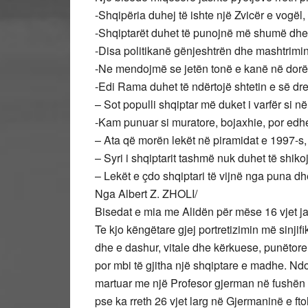
-Shqipëria duhej të ishte një Zvicër e vogël
-Shqiptarët duhet të punojnë më shumë dhe 
-Disa politikanë gënjeshtrën dhe mashtrimin
-Ne mendojmë se jetën tonë e kanë në dorë p
-Edi Rama duhet të ndërtojë shtetin e së dr
– Sot populli shqiptar më duket i varfër si në 
-Kam punuar si muratore, bojaxhie, por edhe
– Ata që morën lekët në piramidat e 1997-s,
– Syri i shqiptarit tashmë nuk duhet të shiko
– Lekët e çdo shqiptari të vijnë nga puna dh
Nga Albert Z. ZHOLI/
Bisedat e mia me Alidën për mëse 16 vjet jan
Te kjo këngëtare gjej portretizimin më sinjifi
dhe e dashur, vitale dhe kërkuese, punëtore
por mbi të gjitha një shqiptare e madhe. Ndos
martuar me një Profesor gjerman në fushën 
pse ka rreth 26 vjet larg në Gjermaninë e ft