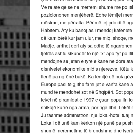
Vë re atë që se ne merremi shumë me politikë
pozicionohen menjëherë. Edhe fëmijët merre
mësime, me përralla. Për më tej çdo ditë nga
Habitem. Aty ku banoj as i mendoj kafenetë 
që kam bërë kur jam ulur, me miq, shoqe, me
Madje, arrihet deri aty sa edhe të ngarrohen 
tjetrës ashtu sikundër të një “x” apo “y” polit
mendojnë se jetën e tyre e kanë në dorë ata
disnivelet ekonomike midis njerëzve. Këtu 
flenë pa ngrënë bukë. Ka fëmijë që nuk gëzo
Europë pasi të gjithë familjet e varfra kanë
mund të mendohet sot në Shqipëri. Sot popull
lekët në piramidat e 1997 e çuan popullin to
shikojë kurrë nga arma, por nga libri. Lekët
Ju tashmë administroni një lokal-hotel tuaji
Lokali që unë kam kërkon një punë pa pushim
shumë meremetime të brendshme dhe lyerje t