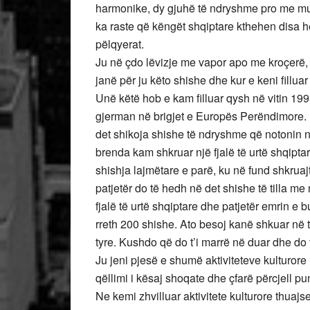
harmonike, dy gjuhë të ndryshme pro me muz
ka raste që këngët shqiptare kthehen disa h
pëlqyerat.
Ju në çdo lëvizje me vapor apo me kroçerë, 
janë për ju këto shishe dhe kur e keni fillua
Unë këtë hob e kam filluar qysh në vitin 19
gjerman në brigjet e Europës Perëndimore. Is
det shikoja shishe të ndryshme që notonin n
brenda kam shkruar një fjalë të urtë shqiptar
shishja lajmëtare e parë, ku në fund shkrua
patjetër do të hedh në det shishe të tilla m
fjalë të urtë shqiptare dhe patjetër emrin e
rreth 200 shishe. Ato besoj kanë shkuar në të
tyre. Kushdo që do t’i marrë në duar dhe do 
Ju jeni pjesë e shumë aktiviteteve kulturor
qëllimi i kësaj shoqate dhe çfarë përcjell pu
Ne kemi zhvilluar aktivitete kulturore thuajs