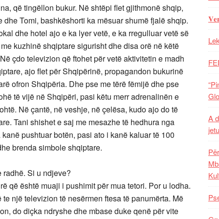
a, që tingëllon bukur. Në shtëpi flet gjithmonë shqip,
𝐕𝐞
e dhe Tomi, bashkëshorti ka mësuar shumë fjalë shqip.
okal dhe hotel ajo e ka lyer vetë, e ka rregulluar vetë së
Lek
me kuzhinë shqiptare sigurisht dhe disa orë në këtë
Në çdo televizion që ftohet për vetë aktivitetin e madh
FE
iptare, ajo flet për Shqipërinë, propagandon bukurinë
farë ofron Shqipëria. Dhe pse me tërë fëmijë dhe pse
“Pi
kohë të vijë në Shqipëri, pasi këtu merr adrenalinën e
Glo
htë. Në çantë, në veshje, në çelësa, kudo ajo do të
A d
re. Tani shishet e saj me mesazhe të hedhura nga
jet
kanë pushtuar botën, pasi ato i kanë kaluar të 100
dhe brenda simbole shqiptare.
Për
Mba
e radhë. Si u ndjeve?
Kul
ë që është muaji i pushimit për mua tetori. Por u lodha.
Pse
të te një televizion të nesërmen ftesa të panumërta. Më
rmon, do diçka ndryshe dhe mbase duke qenë për vite