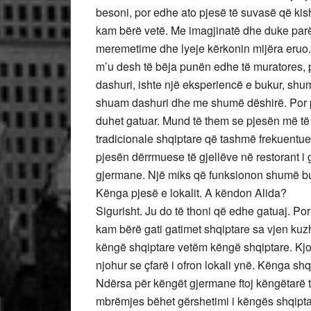
besoni, por edhe ato pjesë të suvasë që ki
kam bërë vetë. Me imagjinatë dhe duke parë
meremetime dhe lyeje kërkonin mijëra eruo
m’u desh të bëja punën edhe të muratores, 
dashuri, ishte një eksperiencë e bukur, sh
shuam dashuri dhe me shumë dëshirë. Por pë
duhet gatuar. Mund të them se pjesën më të 
tradicionale shqiptare që tashmë frekuentues
pjesën dërrmuese të gjellëve në restorant i g
gjermane. Një miks që funksionon shumë bu
Kënga pjesë e lokalit. A këndon Alida?
Sigurisht. Ju do të thoni që edhe gatuaj. Po
kam bërë gati gatimet shqiptare sa vjen kuz
këngë shqiptare vetëm këngë shqiptare. Kjo 
njohur se çfarë i ofron lokali ynë. Kënga 
Ndërsa për këngët gjermane ftoj këngëtarë t
mbrëmjes bëhet gërshetimi i këngës shqip