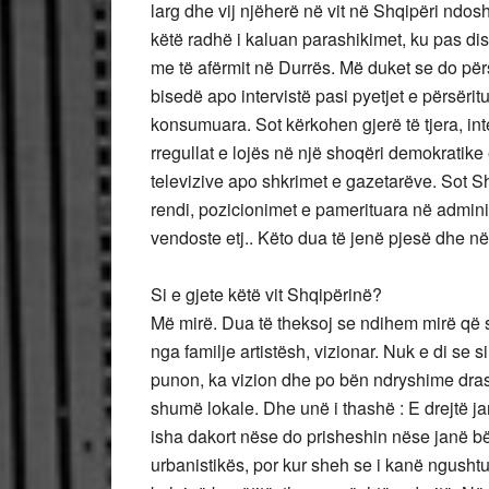
larg dhe vij njëherë në vit në Shqipëri ndo
këtë radhë i kaluan parashikimet, ku pas dis
me të afërmit në Durrës. Më duket se do përs
bisedë apo intervistë pasi pyetjet e përsëritur
konsumuara. Sot kërkohen gjerë të tjera, int
rregullat e lojës në një shoqëri demokratike
televizive apo shkrimet e gazetarëve. Sot S
rendi, pozicionimet e pamerituara në administ
vendoste etj.. Këto dua të jenë pjesë dhe në
Si e gjete këtë vit Shqipërinë?
Më mirë. Dua të theksoj se ndihem mirë që so
nga familje artistësh, vizionar. Nuk e di se
punon, ka vizion dhe po bën ndryshime dras
shumë lokale. Dhe unë i thashë : E drejtë ja
isha dakort nëse do prisheshin nëse janë bë
urbanistikës, por kur sheh se i kanë ngushtu