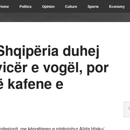
Home
Politics
Opinion
Culture
Sports
Economy
hqipëria duhej
vicër e vogël, por
ë kafene e
rofesionit, me këngëtaren e mirënjohur Alida Hisku/