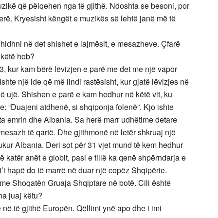
ikë që pëlqehen nga të gjithë. Ndoshta se besoni, por
erë. Kryesisht këngët e muzikës së lehtë janë më të
hidhni në det shishet e lajmësit, e mesazheve. Çfarë
r këtë hob?
93, kur kam bërë lëvizjen e parë me det me një vapor
hte një ide që më lindi rastësisht, kur gjatë lëvizjes në
ë ujë. Shishen e parë e kam hedhur në këtë vit, ku
e: “Duajeni atdhenë, si shqiponja folenë”. Kjo ishte
jta emrin dhe Albania. Sa herë marr udhëtime detare
e mesazh të qartë. Dhe gjithmonë në letër shkruaj një
 bukur Albania. Deri sot për 31 vjet mund të kem hedhur
 katër anët e globit, pasi e tillë ka qenë shpërndarja e
t’i hapë do të marrë në duar një copëz Shqipërie.
e me Shoqatën Gruaja Shqiptare në botë. Cili është
na juaj këtu?
e në të gjithë Europën. Qëllimi ynë apo dhe i imi