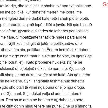
So
. Madje, dhe fëmijët kur shohin “x” apo “y” politikanë
n me politikë, kur duhet të merren me lodra, me
 mëngjesi deri në darkë kafenetë i sheh plotë, plotë.
plot paradite, aq më tepër ditët e javës. Në çdo bisedë
 të afërm, gjysma e bisedës do të bëhet për politikë.
me fjalë. Simpatizantë fanatik të njërës parti apo të
ikani. Gjithkush, di gjithë jetën e politikanëve dhe
 dhe vetëm ata, politikanët. Ëndrra ime të shkurtohen
ka njerëz që ende marrin bukë me borxhe, ka njerëz që
jnë lodrat, etj.. Këto probleme nuk ekzistojnë në
 asistencë dhe jetojnë në kushte normale. Kjo as që
i shqiptar më duket i varfër si në luftë. Ata që morën
në në kafene. Syri i shqiptarit tashmë nuk duhet të
 e çdo shqiptari të vijnë nga puna dhe jo nga droga.
n në Gjemani. Si ju duket vetja si administratore?
. Deri sa të arrija në hapjen e tij, duheshin bërë
ë cilat donin muaj të tërë me punë. Dhe ju s’mund ta