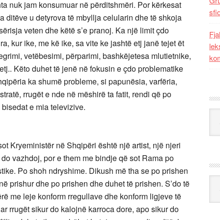
Gr
shta nuk jam konsumuar në përditshmëri. Por kërkesat
sfi
a ditëve u detyrova të mbyllja celularin dhe të shkoja
ërisja veten dhe këtë s’e pranoj. Ka një limit çdo
Fja
a, kur ike, me kë ike, sa vite ke jashtë etj janë tejet ët
lek
egrimi, vetëbesimi, përparimi, bashkëjetesa mlutietnike,
kom
 etj.. Këto duhet të jenë në fokusin e çdo problematike
hqipëria ka shumë probleme, si papunësia, varfëria,
ratë, rrugët e nde në mëshirë ta fatit, rendi që po
 bisedat e mia televizive.
Kat
t Kryeministër në Shqipëri është një artist, një njeri
 si do vazhdoj, por e them me bindje që sot Rama po
tike. Po shoh ndryshime. Dikush më tha se po prishen
Ark
në prishur dhe po prishen dhe duhet të prishen. S’do të
rë me leje konform rregullave dhe konform ligjeve të
ar rrugët sikur do kalojnë karroca dore, apo sikur do