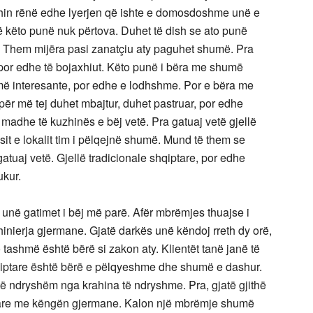
shin rënë edhe lyerjen që ishte e domosdoshme unë e
 këto punë nuk përtova. Duhet të dish se ato punë
. Them mijëra pasi zanatçiu aty paguhet shumë. Pra
por edhe të bojaxhiut. Këto punë i bëra me shumë
umë interesante, por edhe e lodhshme. Por e bëra me
r më tej duhet mbajtur, duhet pastruar, por edhe
madhe të kuzhinës e bëj vetë. Pra gatuaj vetë gjellë
it e lokalit tim i pëlqejnë shumë. Mund të them se
atuaj vetë. Gjellë tradicionale shqiptare, por edhe
kur.
r unë gatimet i bëj më parë. Afër mbrëmjes thuajse i
hinierja gjermane. Gjatë darkës unë këndoj rreth dy orë,
tashmë është bërë si zakon aty. Klientët tanë janë të
shqiptare është bërë e pëlqyeshme dhe shumë e dashur.
ë ndryshëm nga krahina të ndryshme. Pra, gjatë gjithë
tare me këngën gjermane. Kalon një mbrëmje shumë