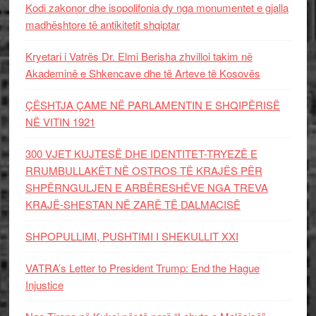
Kodi zakonor dhe isopolifonia dy nga monumentet e gjalla
madhështore të antikitetit shqiptar
Kryetari i Vatrës Dr. Elmi Berisha zhvilloi takim në
Akademinë e Shkencave dhe të Arteve të Kosovës
ÇËSHTJA ÇAME NË PARLAMENTIN E SHQIPËRISË
NË VITIN 1921
300 VJET KUJTESË DHE IDENTITET-TRYEZË E
RRUMBULLAKËT NË OSTROS TË KRAJËS PËR
SHPËRNGULJEN E ARBËRESHËVE NGA TREVA
KRAJË-SHESTAN NË ZARË TË DALMACISË
SHPOPULLIMI, PUSHTIMI I SHEKULLIT XXI
VATRA’s Letter to President Trump: End the Hague
Injustice