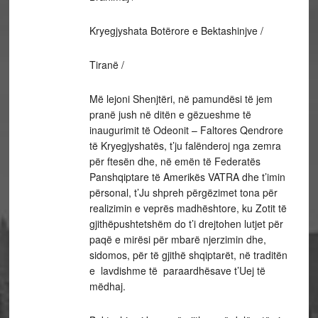
Kryegjyshata Botërore e Bektashinjve /
Tiranë /
Më lejoni Shenjtëri, në pamundësi të jem
pranë jush në ditën e gëzueshme të
inaugurimit të Odeonit – Faltores Qendrore
të Kryegjyshatës, t’ju falënderoj nga zemra
për ftesën dhe, në emën të Federatës
Panshqiptare të Amerikës VATRA dhe t’imin
përsonal, t’Ju shpreh përgëzimet tona për
realizimin e veprës madhështore, ku Zotit të
gjithëpushtetshëm do t’i drejtohen lutjet për
paqë e mirësi për mbarë njerzimin dhe,
sidomos, për të gjithë shqiptarët, në traditën
e lavdishme të paraardhësave t’Uej të
mëdhaj.