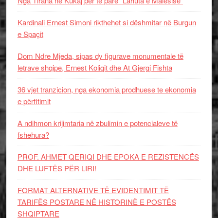
Nga Tirana në Kukaj për të parë “Lahuta e Malësisë”
Kardinali Ernest Simoni rikthehet si dëshmitar në Burgun
e Spaçit
Dom Ndre Mjeda, sipas dy figurave monumentale të
letrave shqipe, Ernest Koliqit dhe At Gjergj Fishta
36 vjet tranzicion, nga ekonomia prodhuese te ekonomia
e përfitimit
A ndihmon krijimtaria në zbulimin e potencialeve të
fshehura?
PROF. AHMET QERIQI DHE EPOKA E REZISTENCЁS
DHE LUFTЁS PЁR LIRI!
FORMAT ALTERNATIVE TË EVIDENTIMIT TË
TARIFËS POSTARE NË HISTORINË E POSTËS
SHQIPTARE