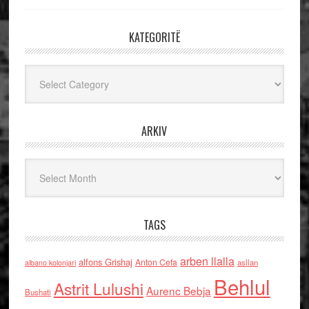
KATEGORITË
Kategoritë
ARKIV
Arkiv
TAGS
arben llalla
alfons Grishaj
Anton Cefa
asllan
albano kolonjari
Behlul
Astrit Lulushi
Aurenc Bebja
Bushati