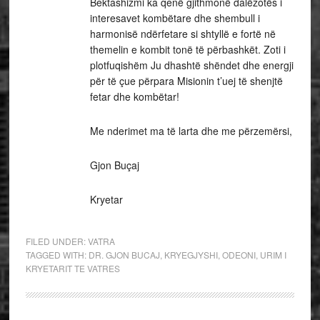
Bektashizmi ka qenë gjithmonë dalëzotës i
interesavet kombëtare dhe shembull i
harmonisë ndërfetare si shtyllë e fortë në
themelin e kombit tonë të përbashkët. Zoti i
plotfuqishëm Ju dhashtë shëndet dhe energji
për të çue përpara Misionin t’uej të shenjtë
fetar dhe kombëtar!
Me nderimet ma të larta dhe me përzemërsi,
Gjon Buçaj
Kryetar
FILED UNDER:
VATRA
TAGGED WITH:
DR. GJON BUCAJ
,
KRYEGJYSHI
,
ODEONI
,
URIM I
KRYETARIT TE VATRES