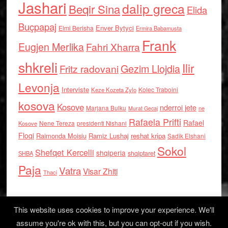
Jashari
dalip greca
Beqir Sina
Elida
Buçpapaj
Enver Bytyci
Elmi Berisha
Ermira Babamusta
Frank
Eugjen Merlika
Fahri Xharra
shkreli
Ilir
Gezim Llojdia
Fritz radovani
Levonja
Interviste
Kolec Traboini
Keze Kozeta Zylo
kosova
Kosove
nderroi jete
Marjana Bulku
ne
Murat Gecaj
Rafaela Prifti
Rafael
Nene Tereza
Kosove
presidenti Nishani
Floqi
Raimonda Moisiu
Ramiz Lushaj
reshat kripa
Sadik Elshani
Sokol
Shefqet Kercelli
shqiperia
shqiptaret
SHBA
Paja
Vatra
Visar Zhiti
Thaci
This website uses cookies to improve your experience. We'll
assume you're ok with this, but you can opt-out if you wish.