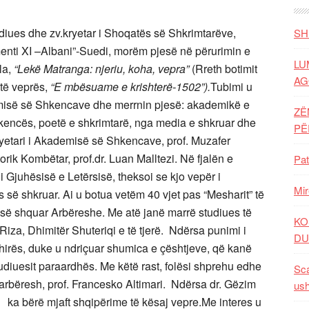
iues dhe zv.kryetar i Shoqatës së Shkrimtarëve,
SH
menti XI –Albani”-Suedi, morëm pjesë në përurimin e
LU
la,
“Lekë Matranga: njeriu, koha, vepra”
(Rreth botimit
AG
 të veprës,
“E mbësuame e krishterë-1502”).
Tubimi u
misë së Shkencave dhe merrnin pjesë: akademikë e
ZË
shkencës, poetë e shkrimtarë, nga media e shkruar dhe
P
 kryetari i Akademisë së Shkencave, prof. Muzafer
rik Kombëtar, prof.dr. Luan Malltezi. Në fjalën e
Pat
 i Gjuhësisë e Letërsisë, theksoi se kjo vepër i
Mir
es së shkruar. Ai u botua vetëm 40 vjet pas “Mesharit” të
 së shquar Arbëreshe. Me atë janë marrë studiues të
KO
iza, Dhimitër Shuteriqi e të tjerë. Ndërsa punimi i
DU
hirës, duke u ndriçuar shumica e çështjeve, që kanë
udiuesit paraardhës. Me këtë rast, folësi shprehu edhe
Sca
 arbëresh, prof. Francesko Altimari. Ndërsa dr. Gëzim
ush
s, ka bërë mjaft shqipërime të kësaj vepre.Me interes u