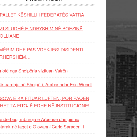
PALLET KËSHILLI I FEDERATËS VATRA
MI SI UDHË E NDRYSHIM NË POEZINË
OLLIANE
MËRIM DHE PAS VDEKJES! DISIDENTI I
ËRHERSHËM…
riotë nga Shqipëria vizituan Vatrën
ëseardhje në Shqipëri, Ambasador Eric Wendt
SOVA E KA FITUAR LUFTËN, POR PAQEN
HET TA FITOJË EDHE NË INSTITUCIONE!
nderbeg, mburoja e Arbërisë dhe gjeniu
tarak në faqet e Giovanni Carlo Saraceni-t