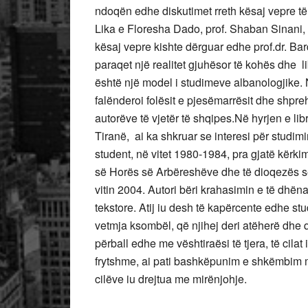
ndoqën edhe diskutimet rreth kësaj vepre t
Lika e Floresha Dado, prof. Shaban Sinani, p
kësaj vepre kishte dërguar edhe prof.dr. B
paraqet një realitet gjuhësor të kohës dhe l
është një model i studimeve albanologjike. N
falënderoi folësit e pjesëmarrësit dhe shpre
autorëve të vjetër të shqipes.Në hyrjen e li
Tiranë, ai ka shkruar se interesi për studim
student, në vitet 1980-1984, pra gjatë kërkime
së Horës së Arbëreshëve dhe të dioqezës së M
vitin 2004. Autori bëri krahasimin e të dhë
tekstore. Atij iu desh të kapërcente edhe s
vetmja ksombël, që njihej deri atëherë dhe q
përball edhe me vështiraësi të tjera, të cila
frytshme, ai pati bashkëpunim e shkëmbim 
cilëve iu drejtua me mirënjohje.