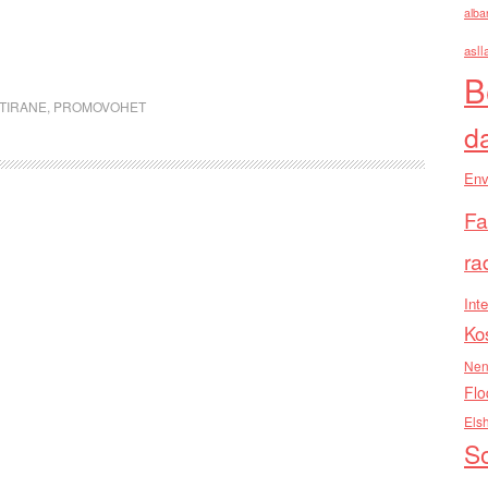
alba
asll
B
 TIRANE
,
PROMOVOHET
d
Env
Fa
ra
Inte
Ko
Nen
Flo
Els
So