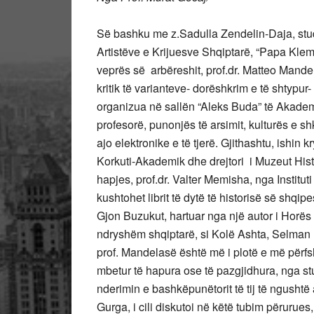
Së bashku me z.Sadulla Zendelin-Daja, stud
Artistëve e Krijuesve Shqiptarë, “Papa Kle
veprës së arbëreshit, prof.dr. Matteo Mande
kritik të varianteve- dorëshkrim e të shtypur-
organizua në sallën “Aleks Buda” të Akade
profesorë, punonjës të arsimit, kulturës e 
ajo elektronike e të tjerë. Gjithashtu, ishin
Korkuti-Akademik dhe drejtori i Muzeut Histo
hapjes, prof.dr. Valter Memisha, nga Instituti
kushtohet librit të dytë të historisë së shqip
Gjon Buzukut, hartuar nga një autor i Horës
ndryshëm shqiptarë, si Kolë Ashta, Selman R
prof. Mandelasë është më i plotë e më përfs
mbetur të hapura ose të pazgjidhura, nga st
nderimin e bashkëpunëtorit të tij të ngushtë
Gurga, i cili diskutoi në këtë tubim përurue