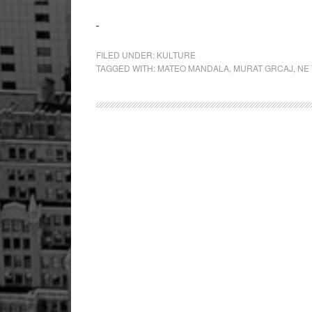
FILED UNDER:
KULTURE
TAGGED WITH:
MATEO MANDALA
,
MURAT GRCAJ
,
NE