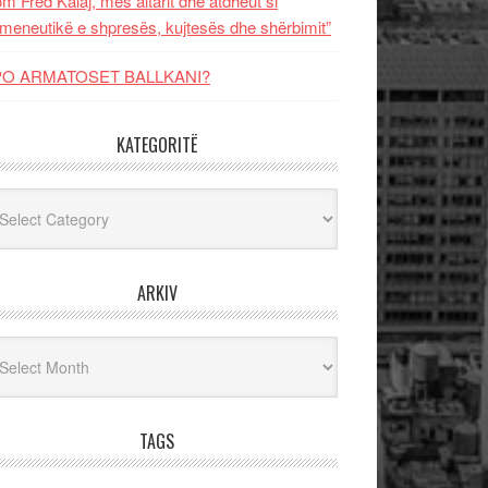
m Fred Kalaj, mes altarit dhe atdheut si
meneutikë e shpresës, kujtesës dhe shërbimit”
PO ARMATOSET BALLKANI?
KATEGORITË
egoritë
ARKIV
iv
TAGS