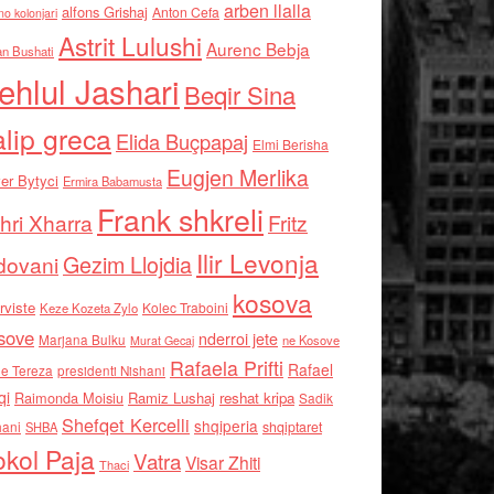
arben llalla
alfons Grishaj
Anton Cefa
no kolonjari
Astrit Lulushi
Aurenc Bebja
an Bushati
ehlul Jashari
Beqir Sina
alip greca
Elida Buçpapaj
Elmi Berisha
Eugjen Merlika
er Bytyci
Ermira Babamusta
Frank shkreli
hri Xharra
Fritz
Ilir Levonja
Gezim Llojdia
dovani
kosova
rviste
Kolec Traboini
Keze Kozeta Zylo
sove
nderroi jete
Marjana Bulku
ne Kosove
Murat Gecaj
Rafaela Prifti
Rafael
e Tereza
presidenti Nishani
qi
Raimonda Moisiu
Ramiz Lushaj
reshat kripa
Sadik
Shefqet Kercelli
shqiperia
hani
shqiptaret
SHBA
kol Paja
Vatra
Visar Zhiti
Thaci