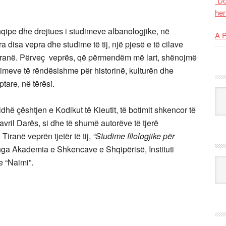
“Do
her
hqipe dhe drejtues i studimeve albanologjike, në
A 
a disa vepra dhe studime të tij, një pjesë e të cilave
ranë. Përveç veprës, që përmendëm më lart, shënojmë
udimeve të rëndësishme për historinë, kulturën dhe
tare, në tërësi.
Kat
gjidhë çështjen e Kodikut të Kieutit, të botimit shkencor të
vril Darës, si dhe të shumë autorëve të tjerë
iranë veprën tjetër të tij,
“Studime filologjike për
ga Akademia e Shkencave e Shqipërisë, Instituti
Ark
e “Naimi”.