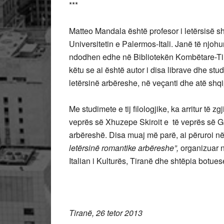
***
Matteo Mandala është profesor i letërsisë s
Universitetin e Palermos-Itali. Janë të njohur
ndodhen edhe në Bibliotekën Kombëtare-Ti
këtu se ai është autor i disa librave dhe st
letërsinë arbëreshe, në veçanti dhe atë shqip
Me studimete e tij filologjike, ka arritur të z
veprës së Xhuzepe Skiroit e të veprës së Ga
arbëreshë. Disa muaj më parë, ai përuroi në T
letërsinë romantike arbëreshe”,
organizuar n
Italian i Kulturës, Tiranë dhe shtëpia botues
Tiranë, 26 tetor 2013