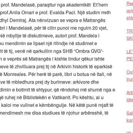
Rep
ë prof. Mandelasë, paraqitur nga akademikët Et’hem
qyt
rof.Anila Omari e prof. Evalda Paci. Një studim rreth
sht
ardhyl Demiraj. Ata nënvizuan se vepra e Matrangës
ibri i Mandelasë, për të cilin punoi me ngulm 20 vjet,
TR
ë mbyllje të diskutimeve, autori prof. Mandela i
SK
hu mendimin se lipset një rilindje në studimet e
brit të tij, venë në qarkullim nga SHB “Ombra GVG”-
LE
in e veprës së Matrangës i kishte lindur qëkur ishte
PE
ve të zhvilluara prej tij në Arkivin historik të eparkisë
Oxh
onreales. Për herë të parë, libri u botua në Itali, në
tru
nave të mbledhura prej dy burimeve: arkivore dhe
tudimin e botimit të shtypur, që rëndohej më shumë nga e
Arb
ë ruhej në Bibliotekën e Vatikanit. Po kështu, ai u
iden
t i kaloi me vullnet e këmbëngulje. Në këtë punë mjaft të
mendimesh me disa studiues të njohur arbëreshë, të
Sal
ko