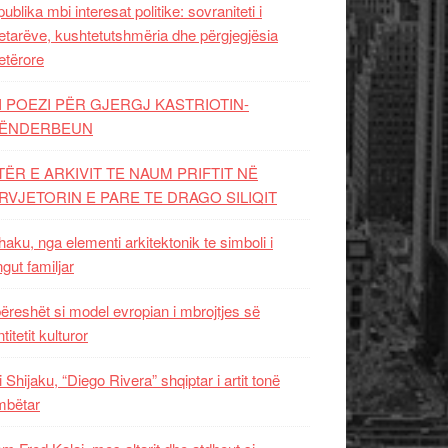
ublika mbi interesat politike: sovraniteti i
etarëve, kushtetutshmëria dhe përgjegjësia
etërore
I POEZI PËR GJERGJ KASTRIOTIN-
ËNDERBEUN
TËR E ARKIVIT TE NAUM PRIFTIT NË
RVJETORIN E PARE TE DRAGO SILIQIT
aku, nga elementi arkitektonik te simboli i
ngut familjar
ëreshët si model evropian i mbrojtjes së
titetit kulturor
i Shijaku, “Diego Rivera” shqiptar i artit tonë
mbëtar