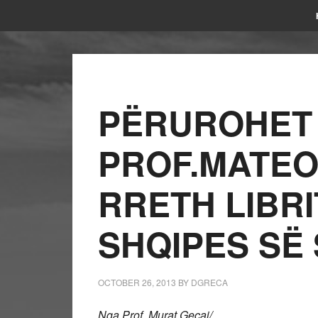
PËRUROHET 
PROF.MATEO
RRETH LIBRI
SHQIPES SË
OCTOBER 26, 2013
BY
DGRECA
Nga Prof. Murat Gecaj/