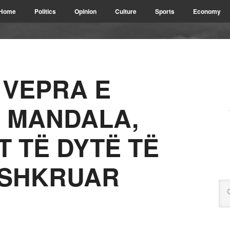
Home
Politics
Opinion
Culture
Sports
Economy
VEPRA E
 MANDALA,
T TË DYTË TË
 SHKRUAR