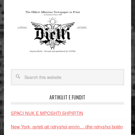
ARTIKUJT E FUNDIT
SPAÇI NUK E MPOSHTI SHPIRTIN
New York, qyteti që ndryshoi emrin… dhe ndryshoi botën