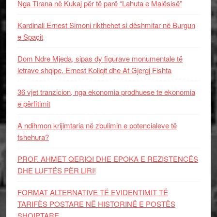
Nga Tirana në Kukaj për të parë “Lahuta e Malësisë”
Kardinali Ernest Simoni rikthehet si dëshmitar në Burgun
e Spaçit
Dom Ndre Mjeda, sipas dy figurave monumentale të
letrave shqipe, Ernest Koliqit dhe At Gjergj Fishta
36 vjet tranzicion, nga ekonomia prodhuese te ekonomia
e përfitimit
A ndihmon krijimtaria në zbulimin e potencialeve të
fshehura?
PROF. AHMET QERIQI DHE EPOKA E REZISTENCЁS
DHE LUFTЁS PЁR LIRI!
FORMAT ALTERNATIVE TË EVIDENTIMIT TË
TARIFËS POSTARE NË HISTORINË E POSTËS
SHQIPTARE