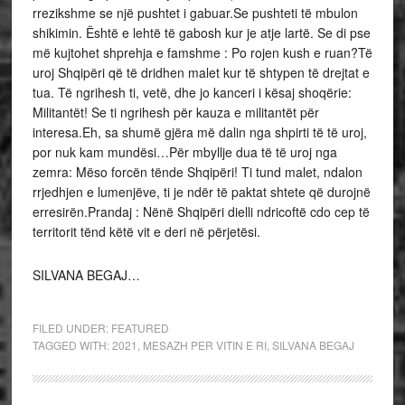
rrezikshme se një pushtet i gabuar.Se pushteti të mbulon
shikimin. Është e lehtë të gabosh kur je atje lartë. Se di pse
më kujtohet shprehja e famshme : Po rojen kush e ruan?Të
uroj Shqipëri që të dridhen malet kur të shtypen të drejtat e
tua. Të ngrihesh ti, vetë, dhe jo kanceri i kësaj shoqërie:
Militantët! Se ti ngrihesh për kauza e militantët për
interesa.Eh, sa shumë gjëra më dalin nga shpirti të të uroj,
por nuk kam mundësi…Për mbyllje dua të të uroj nga
zemra: Mëso forcën tënde Shqipëri! Ti tund malet, ndalon
rrjedhjen e lumenjëve, ti je ndër të paktat shtete që durojnë
erresirën.Prandaj : Nënë Shqipëri dielli ndricoftë cdo cep të
territorit tënd këtë vit e deri në përjetësi.
SILVANA BEGAJ…
FILED UNDER:
FEATURED
TAGGED WITH:
2021
,
MESAZH PER VITIN E RI
,
SILVANA BEGAJ