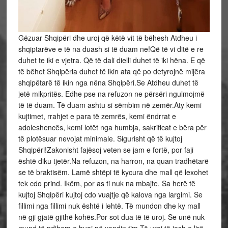
Gëzuar Shqipëri dhe uroj që këtë vit të bëhesh Atdheu i
shqiptarëve e të na duash si të duam ne!Që të vi ditë e re
duhet te iki e vjetra. Që të dali dielli duhet të iki hëna. E që
të bëhet Shqipëria duhet të ikin ata që po detyrojnë mijëra
shqipëtarë të ikin nga nëna Shqipëri.Se Atdheu duhet të
jetë mikpritës. Edhe pse na refuzon ne përsëri ngulmojmë
të të duam. Të duam ashtu si sëmbim në zemër.Aty kemi
kujtimet, rrahjet e para të zemrës, kemi ëndrrat e
adoleshencës, kemi lotët nga humbja, sakrificat e bëra për
të plotësuar nevojat minimale. Sigurisht që të kujtoj
Shqipëri!Zakonisht fajësoj veten se jam e fortë, por faji
është diku tjetër.Na refuzon, na harron, na quan tradhëtarë
se të braktisëm. Lamë shtëpi të kycura dhe mall që lexohet
tek cdo prind. Ikëm, por as ti nuk na mbajte. Sa herë të
kujtoj Shqipëri kujtoj cdo vuajtje që kalova nga largimi. Se
fillimi nga fillimi nuk është i lehtë. Të mundon dhe ky mall
në gji gjatë gjithë kohës.Por sot dua të të uroj. Se unë nuk