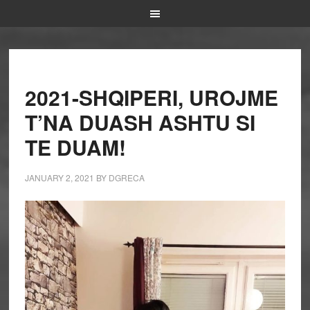
2021-SHQIPERI, UROJME
T’NA DUASH ASHTU SI
TE DUAM!
JANUARY 2, 2021
BY
DGRECA