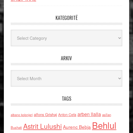
KATEGORITË
Kategoritë
ARKIV
Arkiv
TAGS
arben llalla
alfons Grishaj
Anton Cefa
asllan
albano kolonjari
Behlul
Astrit Lulushi
Aurenc Bebja
Bushati