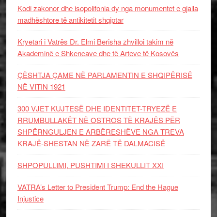
Kodi zakonor dhe isopolifonia dy nga monumentet e gjalla
madhështore të antikitetit shqiptar
Kryetari i Vatrës Dr. Elmi Berisha zhvilloi takim në
Akademinë e Shkencave dhe të Arteve të Kosovës
ÇËSHTJA ÇAME NË PARLAMENTIN E SHQIPËRISË
NË VITIN 1921
300 VJET KUJTESË DHE IDENTITET-TRYEZË E
RRUMBULLAKËT NË OSTROS TË KRAJËS PËR
SHPËRNGULJEN E ARBËRESHËVE NGA TREVA
KRAJË-SHESTAN NË ZARË TË DALMACISË
SHPOPULLIMI, PUSHTIMI I SHEKULLIT XXI
VATRA’s Letter to President Trump: End the Hague
Injustice