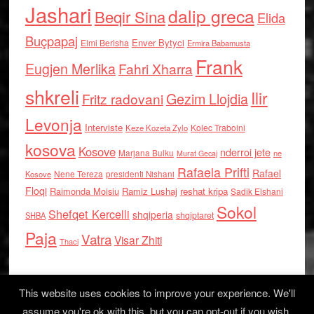
Jashari
dalip greca
Beqir Sina
Elida
Buçpapaj
Enver Bytyci
Elmi Berisha
Ermira Babamusta
Frank
Eugjen Merlika
Fahri Xharra
shkreli
Ilir
Gezim Llojdia
Fritz radovani
Levonja
Interviste
Kolec Traboini
Keze Kozeta Zylo
kosova
Kosove
nderroi jete
Marjana Bulku
ne
Murat Gecaj
Rafaela Prifti
Rafael
Nene Tereza
Kosove
presidenti Nishani
Floqi
Raimonda Moisiu
Ramiz Lushaj
reshat kripa
Sadik Elshani
Sokol
Shefqet Kercelli
shqiperia
shqiptaret
SHBA
Paja
Vatra
Visar Zhiti
Thaci
This website uses cookies to improve your experience. We'll
assume you're ok with this, but you can opt-out if you wish.