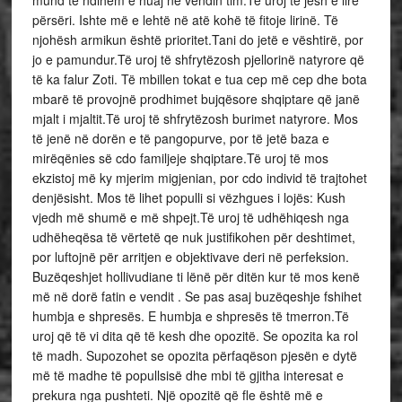
mund të ndihem e huaj në vendin tim.Të uroj të jesh e lirë
përsëri. Ishte më e lehtë në atë kohë të fitoje lirinë. Të
njohësh armikun është prioritet.Tani do jetë e vështirë, por
jo e pamundur.Të uroj të shfrytëzosh pjellorinë natyrore që
të ka falur Zoti. Të mbillen tokat e tua cep më cep dhe bota
mbarë të provojnë prodhimet bujqësore shqiptare që janë
mjalt i mjaltit.Të uroj të shfrytëzosh burimet natyrore. Mos
të jenë në dorën e të pangopurve, por të jetë baza e
mirëqënies së cdo familjeje shqiptare.Të uroj të mos
ekzistoj më ky mjerim migjenian, por cdo individ të trajtohet
denjësisht. Mos të lihet populli si vëzhgues i lojës: Kush
vjedh më shumë e më shpejt.Të uroj të udhëhiqesh nga
udhëheqësa të vërtetë qe nuk justifikohen për deshtimet,
por luftojnë për arritjen e objektivave deri në perfeksion.
Buzëqeshjet hollivudiane ti lënë për ditën kur të mos kenë
më në dorë fatin e vendit . Se pas asaj buzëqeshje fshihet
humbja e shpresës. E humbja e shpresës të tmerron.Të
uroj që të vi dita që të kesh dhe opozitë. Se opozita ka rol
të madh. Supozohet se opozita përfaqëson pjesën e dytë
më të madhe të popullsisë dhe mbi të gjitha interesat e
prekura nga pushteti. Një opozitë që fle është më e