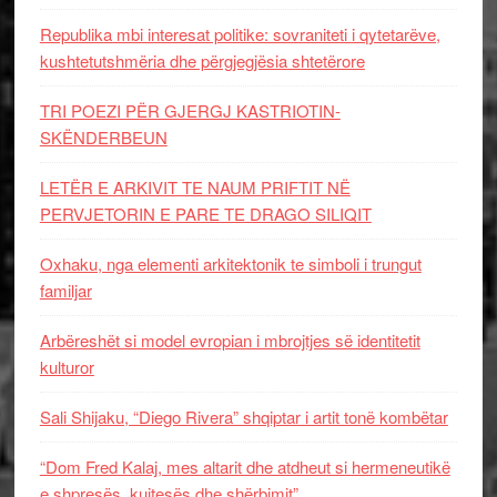
Republika mbi interesat politike: sovraniteti i qytetarëve,
kushtetutshmëria dhe përgjegjësia shtetërore
TRI POEZI PËR GJERGJ KASTRIOTIN-
SKËNDERBEUN
LETËR E ARKIVIT TE NAUM PRIFTIT NË
PERVJETORIN E PARE TE DRAGO SILIQIT
Oxhaku, nga elementi arkitektonik te simboli i trungut
familjar
Arbëreshët si model evropian i mbrojtjes së identitetit
kulturor
Sali Shijaku, “Diego Rivera” shqiptar i artit tonë kombëtar
“Dom Fred Kalaj, mes altarit dhe atdheut si hermeneutikë
e shpresës, kujtesës dhe shërbimit”