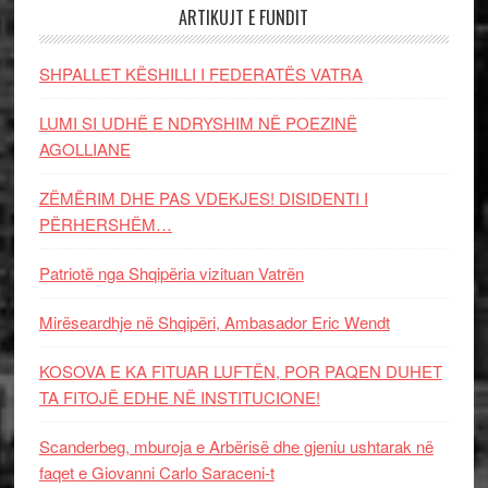
ARTIKUJT E FUNDIT
SHPALLET KËSHILLI I FEDERATËS VATRA
LUMI SI UDHË E NDRYSHIM NË POEZINË
AGOLLIANE
ZËMËRIM DHE PAS VDEKJES! DISIDENTI I
PËRHERSHËM…
Patriotë nga Shqipëria vizituan Vatrën
Mirëseardhje në Shqipëri, Ambasador Eric Wendt
KOSOVA E KA FITUAR LUFTËN, POR PAQEN DUHET
TA FITOJË EDHE NË INSTITUCIONE!
Scanderbeg, mburoja e Arbërisë dhe gjeniu ushtarak në
faqet e Giovanni Carlo Saraceni-t