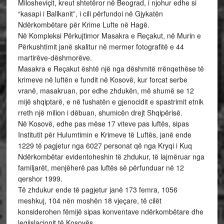
Milosheviçit, kreut shtetëror në Beograd, i njohur edhe si
“kasapi i Ballkanit”, i cili përfundoi në Gjykatën
Ndërkombëtare për Krime Lufte në Hagë.
Në Kompleksi Përkujtimor Masakra e Reçakut, në Murin e
Përkushtimit janë skalitur në mermer fotografitë e 44
martirëve-dëshmorëve.
Masakra e Reçakut është një nga dëshmitë rrënqethëse të
krimeve në luftën e fundit në Kosovë, kur forcat serbe
vranë, masakruan, por edhe zhdukën, më shumë se 12
mijë shqiptarë, e në fushatën e gjenocidit e spastrimit etnik
rreth një milion i dëbuan, shumicën drejt Shqipërisë.
Në Kosovë, edhe pas mëse 17 viteve pas luftës, sipas
Institutit për Hulumtimin e Krimeve të Luftës, janë ende
1229 të pagjetur nga 6027 personat që nga Kryqi i Kuq
Ndërkombëtar evidentoheshin të zhdukur, të lajmëruar nga
familjarët, menjëherë pas luftës së përfunduar në 12
qershor 1999.
Të zhdukur ende të pagjetur janë 173 femra, 1056
meshkuj, 104 nën moshën 18 vjeçare, të cilët
konsiderohen fëmijë sipas konventave ndërkombëtare dhe
legjislacionit të Kosovës.