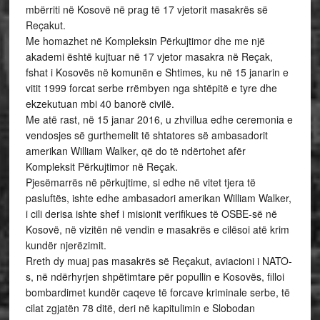
mbërriti në Kosovë në prag të 17 vjetorit masakrës së
Reçakut.
Me homazhet në Kompleksin Përkujtimor dhe me një
akademi është kujtuar në 17 vjetor masakra në Reçak,
fshat i Kosovës në komunën e Shtimes, ku në 15 janarin e
vitit 1999 forcat serbe rrëmbyen nga shtëpitë e tyre dhe
ekzekutuan mbi 40 banorë civilë.
Me atë rast, në 15 janar 2016, u zhvillua edhe ceremonia e
vendosjes së gurthemelit të shtatores së ambasadorit
amerikan William Walker, që do të ndërtohet afër
Kompleksit Përkujtimor në Reçak.
Pjesëmarrës në përkujtime, si edhe në vitet tjera të
pasluftës, ishte edhe ambasadori amerikan William Walker,
i cili derisa ishte shef i misionit verifikues të OSBE-së në
Kosovë, në vizitën në vendin e masakrës e cilësoi atë krim
kundër njerëzimit.
Rreth dy muaj pas masakrës së Reçakut, aviacioni i NATO-
s, në ndërhyrjen shpëtimtare për popullin e Kosovës, filloi
bombardimet kundër caqeve të forcave kriminale serbe, të
cilat zgjatën 78 ditë, deri në kapitulimin e Slobodan