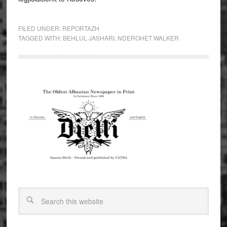
FILED UNDER:
REPORTAZH
TAGGED WITH:
BEHLUL JASHARI
,
NDEROHET WALKER