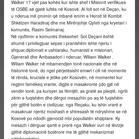
Walker 17 vjet pas kohës kur ishte shef i Misionit verifikues
të OSBE-së gjatë luftës në Kosovë. Ai foli sot në Deçan, ku
u nderua më çmimin që mbanë emrin e Heroit të Kombit
Shkëlzen Haradinaj dhe me Mirënjohje Qyteti nga kryetari i
komunës, Rasim Selmanaj.
Në njoftimin e komunës theksohet: Sot Deçani është
shumë i privilegjuar sepse i pranishëm ishte njeriu i
shquar,diplomati e ushtaraku, humanisti e misionari,
Gjenerali dhe Ambasadori i nderuar, Wiliam Walker .
Wiliam Walker në mbamendjen tonë nacionale dhe në
historinë tonë, do ngel përjetësisht emwri i cili në momente
të rënda, kruciale e jetike për Kosovën, në momentet kur
regjimi famëkeq vrante, digjte e masakronte çdo gjë në
vendin tonë, pa kursyer as fëmijët, as gratë as pleqtë, ngriti
zërin e fuqishëm dhe dërgoi mesazhin po aq të fuqishëm
për gjithë botën e civilizuar, nga Reçaku, ku ishin vrarë e
masakruar njerëz moshash e shtresash të ndryshme se në
Kosovë po ndodh gjenocid mbi popullatën shqiptare. Ky
mesazh i dërguar qartë e prerë nga Walker vuri në lëvizje
gjithë diplomacinë botërore me të gjithë mekanizmat
ndërkombëtar.