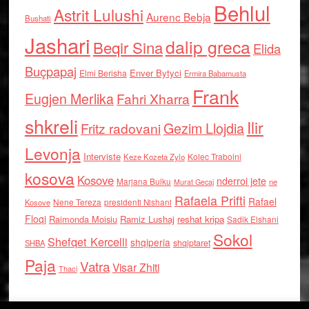
Behlul
Astrit Lulushi
Aurenc Bebja
Bushati
Jashari
dalip greca
Beqir Sina
Elida
Buçpapaj
Enver Bytyci
Elmi Berisha
Ermira Babamusta
Frank
Eugjen Merlika
Fahri Xharra
shkreli
Ilir
Gezim Llojdia
Fritz radovani
Levonja
Interviste
Kolec Traboini
Keze Kozeta Zylo
kosova
Kosove
nderroi jete
Marjana Bulku
ne
Murat Gecaj
Rafaela Prifti
Rafael
Nene Tereza
Kosove
presidenti Nishani
Floqi
Raimonda Moisiu
Ramiz Lushaj
reshat kripa
Sadik Elshani
Sokol
Shefqet Kercelli
shqiperia
shqiptaret
SHBA
Paja
Vatra
Visar Zhiti
Thaci