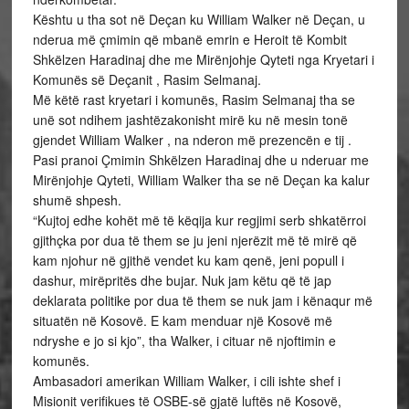
Kështu u tha sot në Deçan ku William Walker në Deçan, u
nderua më çmimin që mbanë emrin e Heroit të Kombit
Shkëlzen Haradinaj dhe me Mirënjohje Qyteti nga Kryetari i
Komunës së Deçanit , Rasim Selmanaj.
Më këtë rast kryetari i komunës, Rasim Selmanaj tha se
unë sot ndihem jashtëzakonisht mirë ku në mesin tonë
gjendet William Walker , na nderon më prezencën e tij .
Pasi pranoi Çmimin Shkëlzen Haradinaj dhe u nderuar me
Mirënjohje Qyteti, William Walker tha se në Deçan ka kalur
shumë shpesh.
“Kujtoj edhe kohët më të këqija kur regjimi serb shkatërroi
gjithçka por dua të them se ju jeni njerëzit më të mirë që
kam njohur në gjithë vendet ku kam qenë, jeni popull i
dashur, mirëpritës dhe bujar. Nuk jam këtu që të jap
deklarata politike por dua të them se nuk jam i kënaqur më
situatën në Kosovë. E kam menduar një Kosovë më
ndryshe e jo si kjo”, tha Walker, i cituar në njoftimin e
komunës.
Ambasadori amerikan William Walker, i cili ishte shef i
Misionit verifikues të OSBE-së gjatë luftës në Kosovë,