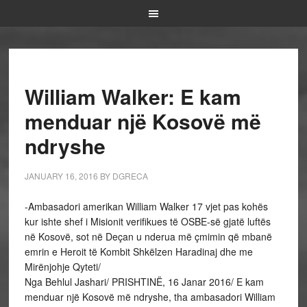
William Walker: E kam
menduar një Kosovë më
ndryshe
JANUARY 16, 2016
BY
DGRECA
-Ambasadori amerikan William Walker 17 vjet pas kohës
kur ishte shef i Misionit verifikues të OSBE-së gjatë luftës
në Kosovë, sot në Deçan u nderua më çmimin që mbanë
emrin e Heroit të Kombit Shkëlzen Haradinaj dhe me
Mirënjohje Qyteti/
Nga Behlul Jashari/ PRISHTINË, 16 Janar 2016/ E kam
menduar një Kosovë më ndryshe, tha ambasadori William