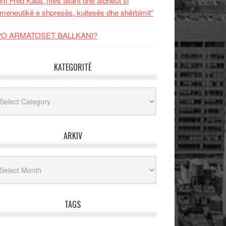
m Fred Kalaj, mes altarit dhe atdheut si
meneutikë e shpresës, kujtesës dhe shërbimit”
PO ARMATOSET BALLKANI?
KATEGORITË
egoritë
ARKIV
iv
TAGS