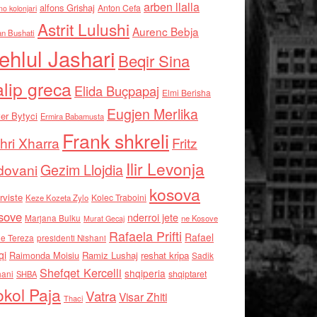
arben llalla
alfons Grishaj
Anton Cefa
no kolonjari
Astrit Lulushi
Aurenc Bebja
an Bushati
ehlul Jashari
Beqir Sina
alip greca
Elida Buçpapaj
Elmi Berisha
Eugjen Merlika
er Bytyci
Ermira Babamusta
Frank shkreli
hri Xharra
Fritz
Ilir Levonja
Gezim Llojdia
dovani
kosova
rviste
Kolec Traboini
Keze Kozeta Zylo
sove
nderroi jete
Marjana Bulku
ne Kosove
Murat Gecaj
Rafaela Prifti
Rafael
e Tereza
presidenti Nishani
qi
Raimonda Moisiu
Ramiz Lushaj
reshat kripa
Sadik
Shefqet Kercelli
shqiperia
hani
shqiptaret
SHBA
kol Paja
Vatra
Visar Zhiti
Thaci