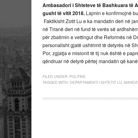
Ambasadori i Shteteve të Bashkuara të Am
gusht të vitit 2018.
Lajmin e konfirmojnë bu
Faktikisht Zotit Lu e ka mandatin deri në ja
në Tiranë deri në fund të verës së ardhshë
për zbatimin e vettingut dhe Reformës në D
personalisht gjatë ushtrimit të detyrës në Sh
Por, zgjatja e misionit të tij nuk është e pa
qëndruar në detyrë përtej mandatin që kanë
FILED UNDER:
POLITIKE
TAGGED WITH:
DEPARTAMENTI I SHTETIT: LU
,
MANDAT