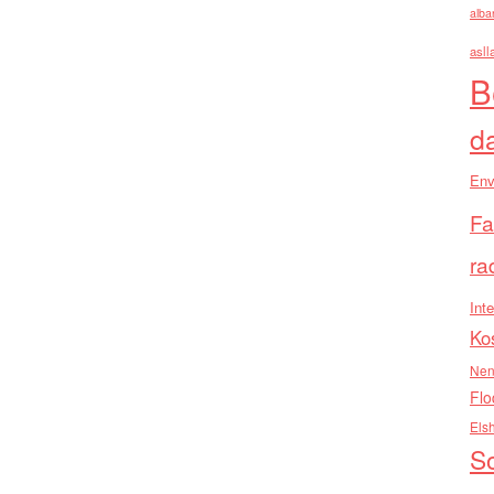
alba
asll
B
d
Env
Fa
ra
Inte
Ko
Nen
Flo
Els
So