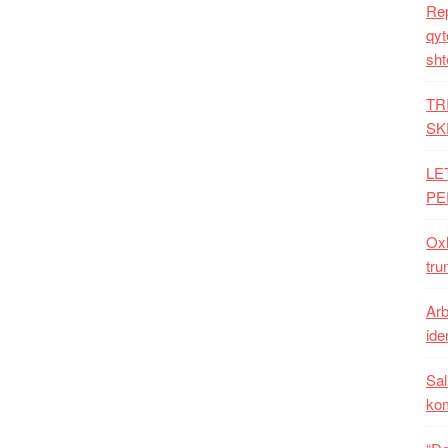
Rep
qyt
sht
TR
SK
LE
PE
Oxh
tru
Arb
iden
Sal
ko