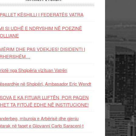
PALLET KËSHILLI I FEDERATËS VATRA
MI SI UDHË E NDRYSHIM NË POEZINË
OLLIANE
MËRIM DHE PAS VDEKJES! DISIDENTI I
ËRHERSHËM…
riotë nga Shqipëria vizituan Vatrën
ëseardhje në Shqipëri, Ambasador Eric Wendt
SOVA E KA FITUAR LUFTËN, POR PAQEN
HET TA FITOJË EDHE NË INSTITUCIONE!
nderbeg, mburoja e Arbërisë dhe gjeniu
tarak në faqet e Giovanni Carlo Saraceni-t