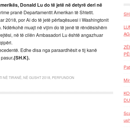
erikës, Donald Lu do të jetë në detyrë deri në
rime pranë Departamentit Amerikan të Shtetit.
SH
nar 2018, por Ai do të jetë përfaqësuesi i Washingtonit
LU
m. Ndërkohë muajt në vijim do të jenë të rëndësishëm
AG
rejtësi, në të cilën Ambasadori Lu është angazhuar
qipëri.
ZË
precedentë. Edhe disa nga paraardhësit e tij kanë
P
 pasur
.{SH.K}.
Pat
I NË TIRANË
,
NË GUSHT 2018
,
PERFUNDON
Mir
KO
DU
Sca
ush