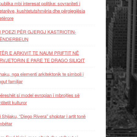
ublika mbi interesat politike: sovraniteti i
etarëve, kushtetutshmëria dhe përgjegjësia
etërore
I POEZI PËR GJERGJ KASTRIOTIN-
ËNDERBEUN
TËR E ARKIVIT TE NAUM PRIFTIT NË
RVJETORIN E PARE TE DRAGO SILIQIT
aku, nga elementi arkitektonik te simboli i
ngut familjar
ëreshët si model evropian i mbrojtjes së
titetit kulturor
i Shijaku, “Diego Rivera” shqiptar i artit tonë
mbëtar