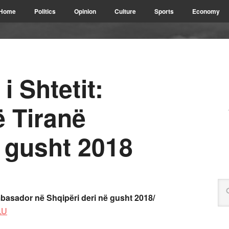
Home
Politics
Opinion
Culture
Sports
Economy
i Shtetit:
ë Tiranë
 gusht 2018
Ambasador
në Shqipëri
deri në gusht 2018/