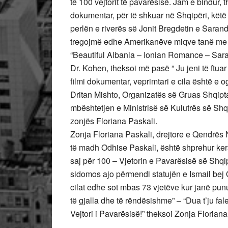
të 100 vejtorit të pavarësisë. Jam e bindur, 
dokumentar, për të shkuar në Shqipëri, kët
perlën e riverës së Jonit Bregdetin e Sarand
tregojmë edhe Amerikanëve miqve tanë me kë
“Beautiful Albania – Ionian Romance – Sara
Dr. Kohen, theksoi më pasë ” Ju jeni të ftuar
filmi dokumentar, veprimtari e cila është e o
Dritan Mishto, Organizatës së Gruas Shqipt
mbështetjen e Ministrisë së Kulutrës së Shq
zonjës Floriana Paskali.
Zonja Floriana Paskali, drejtore e Qendrës N
të madh Odhise Paskali, është shprehur ker
saj për 100 – Vjetorin e Pavarësisë së Shqipë
sidomos ajo përmendi statujën e Ismail bej Q
cilat edhe sot mbas 73 vjetëve kur janë pu
të gjalla dhe të rëndësishme” – “Dua t’ju fa
Vejtori i Pavarësisë!” theksoi Zonja Floriana