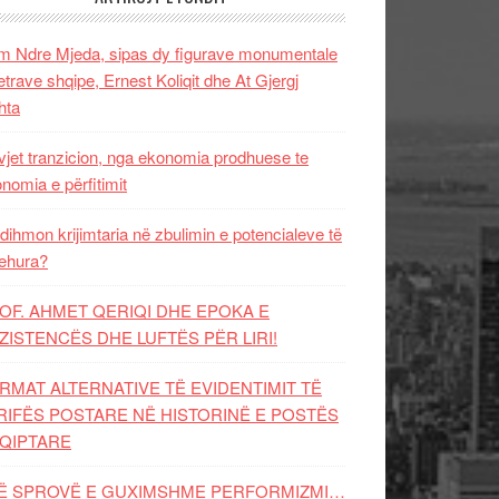
 Ndre Mjeda, sipas dy figurave monumentale
letrave shqipe, Ernest Koliqit dhe At Gjergj
hta
vjet tranzicion, nga ekonomia prodhuese te
nomia e përfitimit
dihmon krijimtaria në zbulimin e potencialeve të
ehura?
OF. AHMET QERIQI DHE EPOKA E
ZISTENCЁS DHE LUFTЁS PЁR LIRI!
RMAT ALTERNATIVE TË EVIDENTIMIT TË
RIFËS POSTARE NË HISTORINË E POSTËS
QIPTARE
Ë SPROVË E GUXIMSHME PERFORMIZMI…