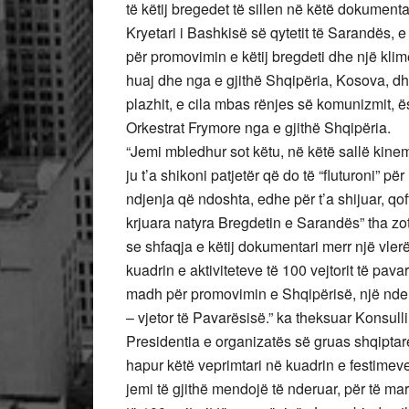
të këtij bregedet të sillen në këtë dokumen
Kryetari i Bashkisë së qytetit të Sarandës, 
për promovimin e këtij bregdeti dhe një klimë
huaj dhe nga e gjithë Shqipëria, Kosova, dhe
plazhit, e cila mbas rënjes së komunizmit, ës
Orkestrat Frymore nga e gjithë Shqipëria.
“Jemi mbledhur sot këtu, në këtë sallë kinema
ju t’a shikoni patjetër që do të “fluturoni”
ndjenja që ndoshta, edhe për t’a shijuar, qo
krjuara natyra Bregdetin e Sarandës” tha zot
se shfaqja e këtij dokumentari merr një vle
kuadrin e aktiviteteve të 100 vejtorit të pava
madh për promovimin e Shqipërisë, një nde
– vjetor të Pavarësisë.” ka theksuar Konsulli
Presidentia e organizatës së gruas shqiptar
hapur këtë veprimtari në kuadrin e festimeve
jemi të gjithë mendojë të nderuar, për të ma