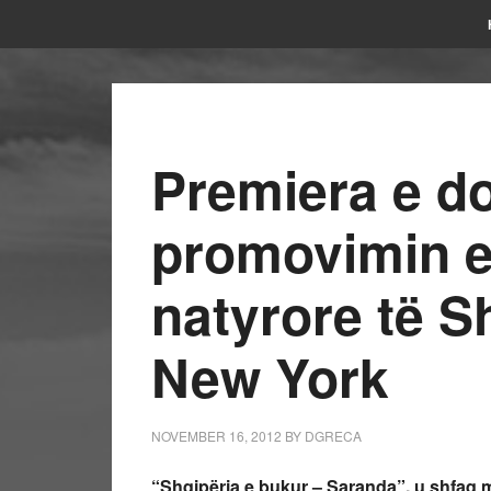
Premiera e do
promovimin e
natyrore të S
New York
NOVEMBER 16, 2012
BY
DGRECA
“Shqipëria e bukur – Saranda”, u shfaq me 