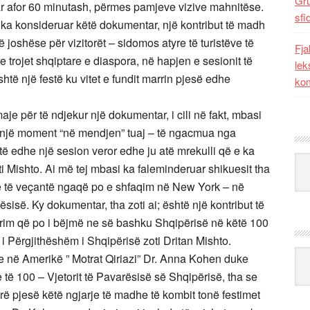
Gr
tar afor 60 minutash, përmes pamjeve vizive mahnitëse.
sfi
e ka konsideruar këtë dokumentar, një kontribut të madh
 joshëse për vizitorët – sidomos atyre të turistëve të
Fja
 trojet shqiptare e diaspora, në hapjen e sesionit të
lek
htë një festë ku vitet e fundit marrin pjesë edhe
kom
je për të ndjekur një dokumentar, i cili në fakt, mbasi
 për një moment “në mendjen” tuaj – të ngacmua nga
ftë edhe një sesion veror edhe ju atë mrekulli që e ka
Kat
i Mishto. Ai më tej mbasi ka faleminderuar shikuesit tha
rë të veçantë ngaqë po e shfaqim në New York – në
rësisë. Ky dokumentar, tha zoti ai; është një kontribut të
rim që po i bëjmë ne së bashku Shqipërisë në këtë 100
 i Përgjithëshëm i Shqipërisë zoti Dritan Mishto.
Ark
e në Amerikë ” Motrat Qiriazi” Dr. Anna Kohen duke
 të 100 – Vjetorit të Pavarësisë së Shqipërisë, tha se
rrë pjesë këtë ngjarje të madhe të kombit tonë festimet