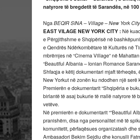
natyrore të bregdetit të Sarandës, në 100
Nga
BEQIR SINA – Village – New York City
EAST VILAGE NEW YORK CITY :
Në kuadr
e Përgjithshme e Shqipërisë në bashkëpuni
e Qendrës Ndërkombëtare të Kulturës në Tira
mbrëmjes në “Cinema Village” në Mahattan –
“Beautiful Albania – Ionian Romance Saran
Shfaqja e këtij dokumentari mjaft tërheqës,
New Yorkut në zonën ku ndodhen një serë ko
Premierën e dokumentarit “Shqipëria e buk
birlantë të asaj bukurie të rrallë natyrore t
vetëve.
Në premierën e dokumentarit “”Beautiful Al
pranishëm, disa nga personalitet më të spikat
komunitetit, përfaqësues organizatash dhe s
Ambasadori Bekim Sejdiu dhe konuslli Fatm