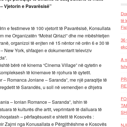
 – Vjetorin e Pavarësisë”
Dom
të 
Fis
in e festimeve të 100 vjetorit të Pavarësisë, Konsullata
m me Organizatën “Motrat Qiriazi” dhe me mbështetjen
36 
në, organizoi të enjten në 15 nëntor në orën 6 e 30 të
eko
 New York, shfaqjen e dokumentarit televiziv
da”.
A n
 është bërë në kinema “Cinema Village” në qytetin e
fsh
mpleksesh të kinemave të njohura të qytetit.
PR
ur – Romanca Joniane – Saranda”, me një paraqitje të
RE
ë bregdetit të Sarandës, u soll në vemendjen e dhjetra
FO
bania – Ionian Romance – Saranda”, ishin të
TA
uara të kulturës dhe artit, veprimtarë të dalluara të
SH
hoqatash – përfaqësuesit e shtetit të Kosovës :
ir Zajmi nga Konusallata e Përgjithëshme e Kosovës
NJ