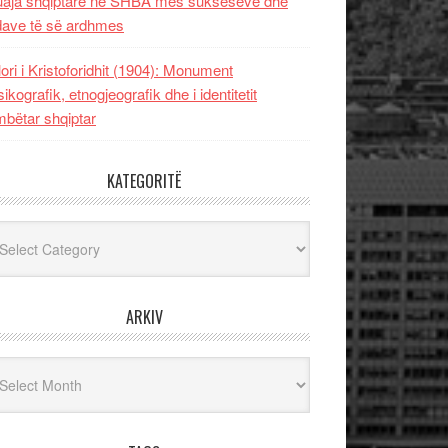
uaja shqiptare në SHBA mes sukseseve dhe
dave të së ardhmes
lori i Kristoforidhit (1904): Monument
sikografik, etnogjeografik dhe i identitetit
bëtar shqiptar
KATEGORITË
egoritë
ARKIV
iv