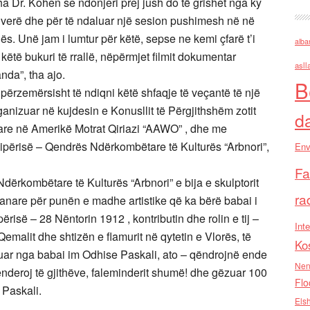
tha Dr. Kohen se ndonjeri prej jush do të grishet nga ky
ë verë dhe për të ndaluar një sesion pushimesh në në
ës. Unë jam i lumtur për këtë, sepse ne kemi çfarë t’i
alba
të bukuri të rrallë, nëpërmjet filmit dokumentar
asll
nda”, tha ajo.
B
 përzemërsisht të ndiqni këtë shfaqje të veçantë të një
ganizuar në kujdesin e Konusllit të Përgjithshëm zotit
d
are në Amerikë Motrat Qiriazi “AAWO” , dhe me
ipërisë – Qendrës Ndërkombëtare të Kulturës “Arbnori”,
Env
Fa
dërkombëtare të Kulturës “Arbnori” e bija e skulptorit
ra
anare për punën e madhe artistike që ka bërë babai i
risë – 28 Nëntorin 1912 , kontributin dhe rolin e tij –
Inte
emalit dhe shtizën e flamurit në qytetin e Vlorës, të
Ko
nuar nga babai im Odhise Paskali, ato – qëndrojnë ende
Nen
lenderoj të gjithëve, faleminderit shumë! dhe gëzuar 100
Flo
 Paskali.
Els