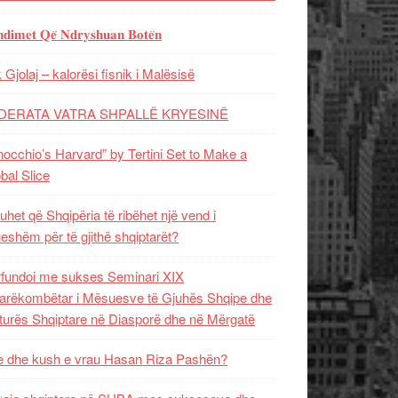
𝐝𝐢𝐦𝐞𝐭 𝐐𝐞̈ 𝐍𝐝𝐫𝐲𝐬𝐡𝐮𝐚𝐧 𝐁𝐨𝐭𝐞̈𝐧
 Gjolaj – kalorësi fisnik i Malësisë
DERATA VATRA SHPALLË KRYESINË
nocchio’s Harvard” by Tertini Set to Make a
bal Slice
uhet që Shqipëria të ribëhet një vend i
ueshëm për të gjithë shqiptarët?
fundoi me sukses Seminari XIX
rëkombëtar i Mësuesve të Gjuhës Shqipe dhe
turës Shqiptare në Diasporë dhe në Mërgatë
 dhe kush e vrau Hasan Riza Pashën?