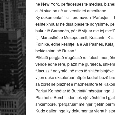
në New York, përfaqësues të medias, biznes
cilët studion në universitetet amerikane.
Ky dokumentar, i cili promovon “Parasjen – P
është xhiruar në disa pjesë të ndryshme, përg
bukur të Sarandës, për të vijuar me tej me:”
tij, Manastirët e Mesopotamit, Kostanin, Kish
Foinike, edhe kështjella e Ali Pashës, Kalaj
bektashian në Rusan.”
Pikiatë përgjatë rrugës së re, futesh menjëherë
vendë edhe rërë, plazh me guraleca, shkëmbi
“Jacuzzi” natyralë, në mes të shkëmbinjëve 
vijon duke eksploruar nëpër kodrat buzë bregu
sa zbret në plazhet e madhështore të Kakom
Parkut Kombëtar të Butrintit( mbrojtur nga U
Plazhet e Borshit, deri tek një vështrim i g
shkëmbore, “përqafuar” me njëri tjetrin përme
Kudo dallon nga ky dokumentar vlerat histor