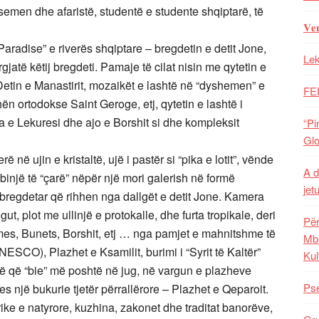
emen dhe afaristë, studentë e studente shqiptarë, të
𝐕𝐞
aradise” e riverës shqiptare – bregdetin e detit Jone,
Lek
jatë këtij bregdeti. Pamaje të cilat nisin me qytetin e
Detin e Manastirit, mozaikët e lashtë në “dyshemen” e
FE
ën ortodokse Saint Geroge, etj, qytetin e lashtë i
a e Lekuresi dhe ajo e Borshit si dhe kompleksit
“Pi
Glo
 në ujin e kristaltë, ujë i pastër si “pika e lotit”, vënde
A d
një të “çarë” nëpër një mori galerish në formë
jet
bregdetar që rihhen nga dallgët e detit Jone. Kamera
t, plot me ullinjë e protokalle, dhe furta tropikale, deri
Për
es, Bunets, Borshit, etj … nga pamjet e mahnitshme të
Mba
NESCO), Plazhet e Ksamilit, burimi i “Syrit të Kaltër”
Kul
jatë që “bie” më poshtë në jug, në vargun e plazheve
Pse
s një bukurie tjetër përrallërore – Plazhet e Qeparoit.
ike e natyrore, kuzhina, zakonet dhe traditat banorëve,