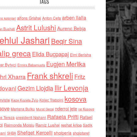
TAGS
arben llalla
alfons Grishaj
Anton Cefa
no kolonjari
Astrit Lulushi
Aurenc Bebja
an Bushati
ehlul Jashari
Beqir Sina
alip greca
Elida Buçpapaj
Elmi Berisha
Eugjen Merlika
er Bytyci
Ermira Babamusta
Frank shkreli
hri Xharra
Fritz
Ilir Levonja
Gezim Llojdia
dovani
kosova
rviste
Kolec Traboini
Keze Kozeta Zylo
sove
nderroi jete
Marjana Bulku
ne Kosove
Murat Gecaj
Rafaela Prifti
Rafael
e Tereza
presidenti Nishani
qi
Raimonda Moisiu
Ramiz Lushaj
reshat kripa
Sadik
Shefqet Kercelli
shqiperia
hani
shqiptaret
SHBA