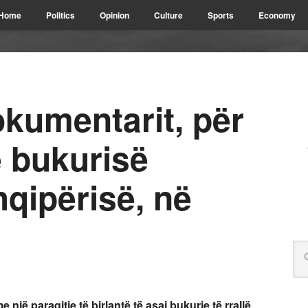
Home
Politics
Opinion
Culture
Sports
Economy
kumentarit, për
 bukurisë
hqipërisë, në
një paraqitje të birlantë të asaj bukurie të rrallë