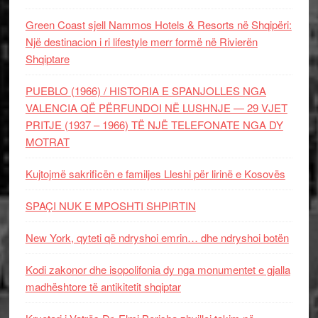
Green Coast sjell Nammos Hotels & Resorts në Shqipëri:
Një destinacion i ri lifestyle merr formë në Rivierën
Shqiptare
PUEBLO (1966) / HISTORIA E SPANJOLLES NGA
VALENCIA QË PËRFUNDOI NË LUSHNJE — 29 VJET
PRITJE (1937 – 1966) TË NJË TELEFONATE NGA DY
MOTRAT
Kujtojmë sakrificën e familjes Lleshi për lirinë e Kosovës
SPAÇI NUK E MPOSHTI SHPIRTIN
New York, qyteti që ndryshoi emrin… dhe ndryshoi botën
Kodi zakonor dhe isopolifonia dy nga monumentet e gjalla
madhështore të antikitetit shqiptar