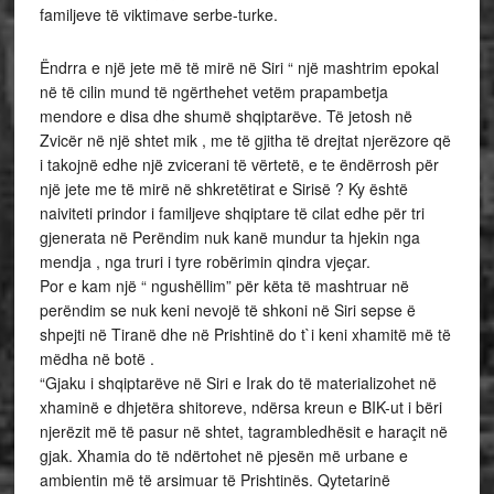
familjeve të viktimave serbe-turke.
Ëndrra e një jete më të mirë në Siri “ një mashtrim epokal
në të cilin mund të ngërthehet vetëm prapambetja
mendore e disa dhe shumë shqiptarëve. Të jetosh në
Zvicër në një shtet mik , me të gjitha të drejtat njerëzore që
i takojnë edhe një zvicerani të vërtetë, e te ëndërrosh për
një jete me të mirë në shkretëtirat e Sirisë ? Ky është
naiviteti prindor i familjeve shqiptare të cilat edhe për tri
gjenerata në Perëndim nuk kanë mundur ta hjekin nga
mendja , nga truri i tyre robërimin qindra vjeçar.
Por e kam një “ ngushëllim” për këta të mashtruar në
perëndim se nuk keni nevojë të shkoni në Siri sepse ë
shpejti në Tiranë dhe në Prishtinë do t`i keni xhamitë më të
mëdha në botë .
“Gjaku i shqiptarëve në Siri e Irak do të materializohet në
xhaminë e dhjetëra shitoreve, ndërsa kreun e BIK-ut i bëri
njerëzit më të pasur në shtet, tagrambledhësit e haraçit në
gjak. Xhamia do të ndërtohet në pjesën më urbane e
ambientin më të arsimuar të Prishtinës. Qytetarinë