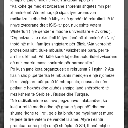
“Ka kohë që mediet zvicerane shprehin shqetësimin për
xhaminë në Winterthur, që sipas tyre promovon
radikalizmin dhe është kthyer në qendër të rekrutimit të të
rinjve zviceranë drejt ISIS-it.” por, nuk është vetëm
Winterturi ( një qender e madhe universitare e Zvicrës ).
“Organizuesit e rekrutimit të tyre janë në xhaminë An’Nur,”
thotë një mik i familjes shqiptare për Blick. “Ata veprojnë
profesionalisht, duke mbushur valixhet me para, për të
arritur qëllimet. Për këtë kanë faj edhe autoritetet zvicerane
që nuk marrin masa konkrete për parandalim.”
Po kush janë këta organizuesit e rekrutimit ? I njihni ? Ata
flasin shqip ,përderisa të mbushin mendjen e një njomëze
të re shqiptare për punë të mbrapshta; sepse ata nën
petkun e hoxhës dhe gjuhës shqipe janë shërbëtorë të
rrezikshëm te Serbisë , Rusisë dhe Turqisë.
“Në radikalizmin e editave , egzonave , alabanëve, ka
luajtur rol të madh edhe një grua e “papunë” dhe me
shumë “kohë të lirë”, që e ka bindur se myslimanët mund
të jenë të lirë vetëm në vendet Islame. Atyre i është
premtuar edhe gjetja e një shtëpie në Siri, thonë miqt e