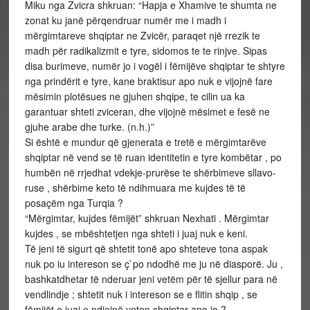
Miku nga Zvicra shkruan: “Hapja e Xhamive te shumta ne
zonat ku janë përqendruar numër me i madh i
mërgimtareve shqiptar ne Zvicër, paraqet një rrezik te
madh për radikalizmit e tyre, sidomos te te rinjve. Sipas
disa burimeve, numër jo i vogël i fëmijëve shqiptar te shtyre
nga prindërit e tyre, kane braktisur apo nuk e vijojnë fare
mësimin plotësues ne gjuhen shqipe, te cilin ua ka
garantuar shteti zviceran, dhe vijojnë mësimet e fesë ne
gjuhe arabe dhe turke. (n.h.)”
Si është e mundur që gjenerata e tretë e mërgimtarëve
shqiptar në vend se të ruan identitetin e tyre kombëtar , po
humbën në rrjedhat vdekje-prurëse te shërbimeve sllavo-
ruse , shërbime keto të ndihmuara me kujdes të të
posaçëm nga Turqia ?
“Mërgimtar, kujdes fëmijët” shkruan Nexhati . Mërgimtar
kujdes , se mbështetjen nga shteti i juaj nuk e keni.
Të jeni të sigurt që shtetit tonë apo shteteve tona aspak
nuk po iu intereson se ç`po ndodhë me ju në diasporë. Ju ,
bashkatdhetar të nderuar jeni vetëm për të sjellur para në
vendlindje ; shtetit nuk i intereson se e flitin shqip , se
fëmijët e juaj e ndiejnë veten shqiptar apo jo ?