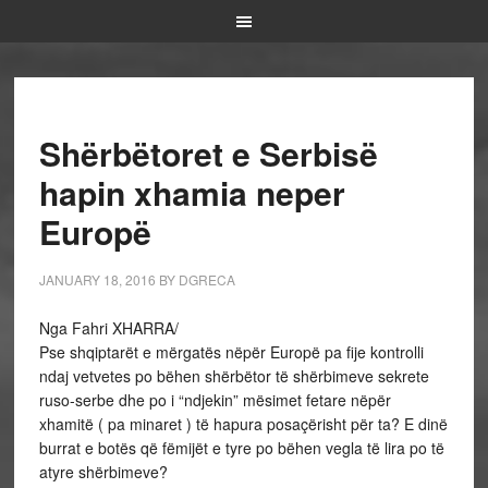
Shërbëtoret e Serbisë
hapin xhamia neper
Europë
JANUARY 18, 2016
BY
DGRECA
Nga Fahri XHARRA/
Pse shqiptarët e mërgatës nëpër Europë pa fije kontrolli
ndaj vetvetes po bëhen shërbëtor të shërbimeve sekrete
ruso-serbe dhe po i “ndjekin” mësimet fetare nëpër
xhamitë ( pa minaret ) të hapura posaçërisht për ta? E dinë
burrat e botës që fëmijët e tyre po bëhen vegla të lira po të
atyre shërbimeve?