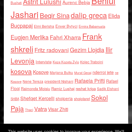
Behlul
Astrit Lulushi
Aurenc Bebja
Bushati
Jashari
dalip greca
Beqir Sina
Elida
Buçpapaj
Enver Bytyci
Elmi Berisha
Ermira Babamusta
Frank
Eugjen Merlika
Fahri Xharra
shkreli
Ilir
Gezim Llojdia
Fritz radovani
Levonja
Interviste
Kolec Traboini
Keze Kozeta Zylo
kosova
Kosove
nderroi jete
Marjana Bulku
ne
Murat Gecaj
Rafaela Prifti
Rafael
Nene Tereza
Kosove
presidenti Nishani
Floqi
Raimonda Moisiu
Ramiz Lushaj
reshat kripa
Sadik Elshani
Sokol
Shefqet Kercelli
shqiperia
shqiptaret
SHBA
Paja
Vatra
Visar Zhiti
Thaci
This website uses cookies to improve your experience. We'll