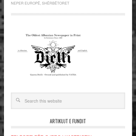
NEPER EUROPË
,
SHËRBËTORET
ARTIKUJT E FUNDIT