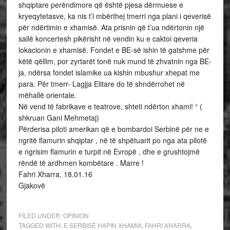
shqiptare perëndimore që është pjesa dërmuese e
kryeqytetasve, ka nis t’i mbërthej tmerri nga plani i qeverisë
për ndërtimin e xhamisë. Ata prisnin që t’ua ndërtonin një
sallë koncertesh pikërisht në vendin ku e caktoi qeveria
lokacionin e xhamisë. Fondet e BE-së ishin të gatshme për
këtë qëllim, por zyrtarët tonë nuk mund të zhvatnin nga BE-
ja, ndërsa fondet islamike ua kishin mbushur xhepat me
para. Për tmerr- Lagjja Elitare do të shndërrohet në
mëhallë orientale.
Në vend të fabrikave e teatrove, shteti ndërton xhami! “ (
shkruan Gani Mehmetaj)
Përderisa piloti amerikan që e bombardoi Serbinë për ne e
ngritë flamurin shqiptar , në të shpëtuarit po nga ata pilotë
e ngrisim flamurin e turpit në Evropë , dhe e grushtojmë
rëndë të ardhmen kombëtare . Marre !
Fahri Xharra, 18.01.16
Gjakovë
FILED UNDER:
OPINION
TAGGED WITH:
E SERBISË HAPIN XHAMIA
,
FAHRI XHARRA
,