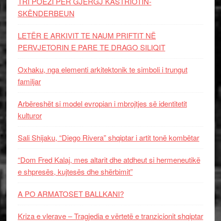
TRI POEZI PËR GJERGJ KASTRIOTIN-
SKËNDERBEUN
LETËR E ARKIVIT TE NAUM PRIFTIT NË
PERVJETORIN E PARE TE DRAGO SILIQIT
Oxhaku, nga elementi arkitektonik te simboli i trungut
familjar
Arbëreshët si model evropian i mbrojtjes së identitetit
kulturor
Sali Shijaku, “Diego Rivera” shqiptar i artit tonë kombëtar
“Dom Fred Kalaj, mes altarit dhe atdheut si hermeneutikë
e shpresës, kujtesës dhe shërbimit”
A PO ARMATOSET BALLKANI?
Kriza e vlerave – Tragjedia e vërtetë e tranzicionit shqiptar