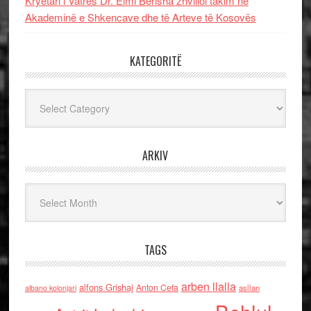
Kryetari i Vatrës Dr. Elmi Berisha zhvilloi takim në
Akademinë e Shkencave dhe të Arteve të Kosovës
KATEGORITË
Kategoritë
ARKIV
Arkiv
TAGS
arben llalla
alfons Grishaj
Anton Cefa
asllan
albano kolonjari