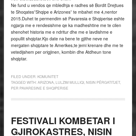
Ne fund u vendos qe mbledhja e radhes së Bordit Drejtues
te Shoqates”Shqipe e Arizones” te mbahet me 4,nentor
2015.Duhet te permendim së Pavaresia e Shqiperise eshte
ngjarja me e rendesishme qe ka madheshtine me te cilen
shenohet historia me e ndritur dhe me e lavdishme e
popullit shqiptar.Kjo date na bene te gjithe neve ne
mergaten shqiptare te Amerikes,te jemi krenare dhe me te
vetedijshem per origjinen, kombin dhe Atdheun tone
shqiptar.
FILED UNDER:
KOMUNITET
TAGGED WITH:
ARIZONA
,
LULZIM MULLIQI
,
NISIN PËRGATITJET
,
PER PAVARESINE E SHQIPERISE
FESTIVALI KOMBETAR I
GJIROKASTRES, NISIN