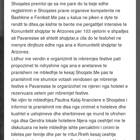
Shoqates premtoi qe sa me pare do ta beje edhe
regjistrimin e Shoqates prane organeve kompetente ne
Bashkine e Feniksit.Me pas u kalua ne piken e dyte te
rendit te dites,qe kishte te bente me pergatitjet intensive te
Komunitetit shqiptar te Arizones per 103 vjetorin e shpalljes
së Pavaresise së shtetit shqiptar,e cila do te festohet ne
menyre dinjitoze edhe nga ana e Komunitetit shqiptar te
Arizones.
Lidhur me vendin e organizimit te mbremjes festive pati
propozimet te ndryshme nga ana e anetareve te
pranishem ne mbledhje te kesaj Shoqate.Me pas te
pranishmit me shumice votash vendosen qe mbremje
festive e Pavaresise te organizohet ne njeren nga hotelet e
rezervuara vetem per mbremjet festive.
Ne vijim te mbledhjes,Paulina Kalaj-financiere e Shoqates i
informoi te pranishmit me disa nga cmimet e hoteleve dhe
kushtet e ushqimeve dhe sherbimeve qe mund te ofrohen
nga disa Qendra lokale hoteliere.Njera nga ceshtjet me te
diskutuara ne kete mbledhje ishte percaktimi i cmimi te
biletes per femije dhe per te rritur.Rreth kesaj ceshtje