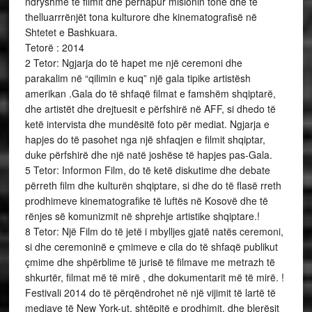
ndryshme të filmit dhe përhapur misionin tonë dhe të
thelluarrrënjët tona kulturore dhe kinematografisë në
Shtetet e Bashkuara.
Tetorë : 2014
2 Tetor: Ngjarja do të hapet me një ceremoni dhe
parakalim në “qilimin e kuq” një gala tipike artistësh
amerikan .Gala do të shfaqë filmat e famshëm shqiptarë,
dhe artistët dhe drejtuesit e përfshirë në AFF, si dhedo të
ketë intervista dhe mundësitë foto për mediat. Ngjarja e
hapjes do të pasohet nga një shfaqjen e filmit shqiptar,
duke përfshirë dhe një natë joshëse të hapjes pas-Gala.
5 Tetor: Informon Film, do të ketë diskutime dhe debate
përreth film dhe kulturën shqiptare, si dhe do të flasë rreth
prodhimeve kinematografike të luftës në Kosovë dhe të
rënjes së komunizmit në shprehje artistike shqiptare.!
8 Tetor: Një Film do të jetë i mbylljes gjatë natës ceremoni,
si dhe ceremoninë e çmimeve e cila do të shfaqë publikut
çmime dhe shpërblime të jurisë të filmave me metrazh të
shkurtër, filmat më të mirë , dhe dokumentarit më të mirë. !
Festivali 2014 do të përqëndrohet në një vijimit të lartë të
mediave të New York-ut, shtëpitë e prodhimit, dhe blerësit