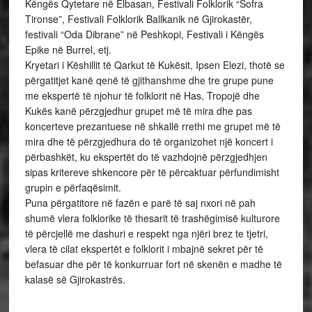
Këngës Qytetare në Elbasan, Festivali Folklorik “Sofra
Tironse”, Festivali Folklorik Ballkanik në Gjirokastër,
festivali “Oda Dibrane” në Peshkopi, Festivali i Këngës
Epike në Burrel, etj.
Kryetari i Këshillit të Qarkut të Kukësit, Ipsen Elezi, thotë se
përgatitjet kanë qenë të gjithanshme dhe tre grupe pune
me ekspertë të njohur të folklorit në Has, Tropojë dhe
Kukës kanë përzgjedhur grupet më të mira dhe pas
koncerteve prezantuese në shkallë rrethi me grupet më të
mira dhe të përzgjedhura do të organizohet një koncert i
përbashkët, ku ekspertët do të vazhdojnë përzgjedhjen
sipas kritereve shkencore për të përcaktuar përfundimisht
grupin e përfaqësimit.
Puna përgatitore në fazën e parë të saj nxori në pah
shumë vlera folklorike të thesarit të trashëgimisë kulturore
të përcjellë me dashuri e respekt nga njëri brez te tjetri,
vlera të cilat ekspertët e folklorit i mbajnë sekret për të
befasuar dhe për të konkurruar fort në skenën e madhe të
kalasë së Gjirokastrës.