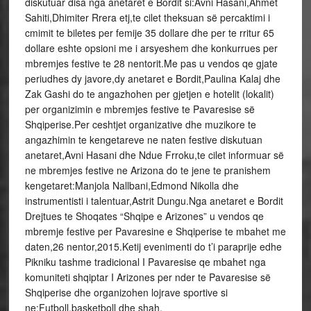
diskutuar disa nga anetaret e Bordit si:Avni Hasani,Ahmet
Sahiti,Dhimiter Rrera etj,te cilet theksuan së percaktimi i
cmimit te biletes per femije 35 dollare dhe per te rritur 65
dollare eshte opsioni me i arsyeshem dhe konkurrues per
mbremjes festive te 28 nentorit.Me pas u vendos qe gjate
periudhes dy javore,dy anetaret e Bordit,Paulina Kalaj dhe
Zak Gashi do te angazhohen per gjetjen e hotelit (lokalit)
per organizimin e mbremjes festive te Pavaresise së
Shqiperise.Per ceshtjet organizative dhe muzikore te
angazhimin te kengetareve ne naten festive diskutuan
anetaret,Avni Hasani dhe Ndue Frroku,te cilet informuar së
ne mbremjes festive ne Arizona do te jene te pranishem
kengetaret:Manjola Nallbani,Edmond Nikolla dhe
instrumentisti i talentuar,Astrit Dungu.Nga anetaret e Bordit
Drejtues te Shoqates “Shqipe e Arizones” u vendos qe
mbremje festive per Pavaresine e Shqiperise te mbahet me
daten,26 nentor,2015.Ketij evenimenti do t’i paraprije edhe
Pikniku tashme tradicional I Pavaresise qe mbahet nga
komuniteti shqiptar I Arizones per nder te Pavaresise së
Shqiperise dhe organizohen lojrave sportive si
ne:Futboll,basketboll dhe shah.