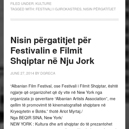
FILED UNDER:
KULTURE
TAGGED WITH:
FESTIVALI I GJIROKASTRES
,
NISIN PËRGATITJET
Nisin përgatitjet për
Festivalin e Filmit
Shqiptar në Nju Jork
JUNE 27, 2014
BY
DGRECA
“Albanian Film Festival, ose Festivali i Filmit Shqiptar, është
ngjarje që organizohet që dy vite në New York nga
organizata jo qeveritare “Albanian Artists Association”, me
qellim të promovimit të kinematografisë shqiptare në
Kryeqytetin e Botës.” thotë Ariot Myrtaj./
Nga BEQIR SINA, New York/
NEW YORK : Kultura dhe arti shqiptar do të prezantohet