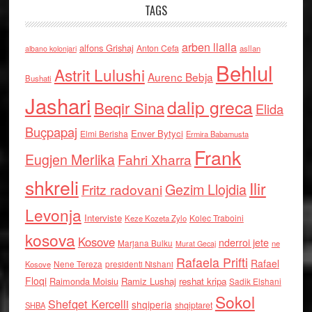
TAGS
arben llalla
alfons Grishaj
Anton Cefa
asllan
albano kolonjari
Behlul
Astrit Lulushi
Aurenc Bebja
Bushati
Jashari
dalip greca
Beqir Sina
Elida
Buçpapaj
Enver Bytyci
Elmi Berisha
Ermira Babamusta
Frank
Eugjen Merlika
Fahri Xharra
shkreli
Ilir
Gezim Llojdia
Fritz radovani
Levonja
Interviste
Kolec Traboini
Keze Kozeta Zylo
kosova
Kosove
nderroi jete
Marjana Bulku
ne
Murat Gecaj
Rafaela Prifti
Rafael
Nene Tereza
Kosove
presidenti Nishani
Floqi
Raimonda Moisiu
Ramiz Lushaj
reshat kripa
Sadik Elshani
Sokol
Shefqet Kercelli
shqiperia
shqiptaret
SHBA