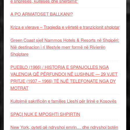
e shpresës, kujtesës dhe shërbimit”
A PO ARMATOSET BALLKANI?
Kriza e vlerave – Tragjedia e vërtetë e tranzicionit shqiptar
Green Coast sjell Nammos Hotels & Resorts në Shqipëri:
Një destinacion i ri lifestyle merr formë në Rivierën
Shqiptare
PUEBLO (1966) / HISTORIA E SPANJOLLES NGA
VALENCIA QË PËRFUNDOI NË LUSHNJE — 29 VJET
PRITJE (1937 – 1966) TË NJË TELEFONATE NGA DY
MOTRAT
Kujtojmë sakrificën e familjes Lleshi për lirinë e Kosovës
SPAÇI NUK E MPOSHTI SHPIRTIN
New York, qyteti që ndryshoi emrin… dhe ndryshoi botën