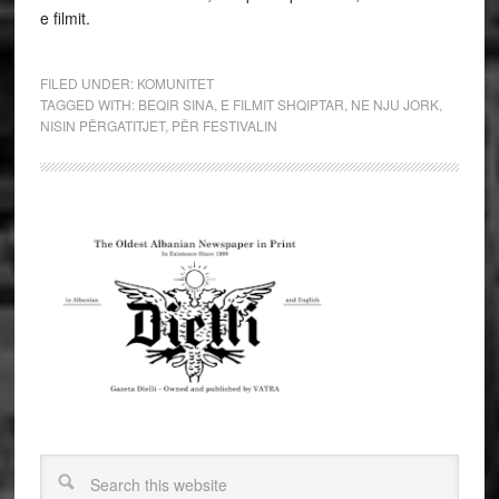
e filmit.
FILED UNDER:
KOMUNITET
TAGGED WITH:
BEQIR SINA
,
E FILMIT SHQIPTAR
,
NE NJU JORK
,
NISIN PËRGATITJET
,
PËR FESTIVALIN