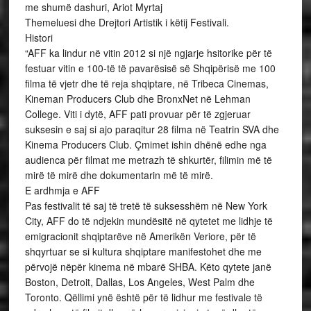
me shumë dashuri, Ariot Myrtaj
Themeluesi dhe Drejtori Artistik i këtij Festivali.
Histori
“AFF ka lindur në vitin 2012 si një ngjarje hsitorike për të
festuar vitin e 100-të të pavarësisë së Shqipërisë me 100
filma të vjetr dhe të reja shqiptare, në Tribeca Cinemas,
Kineman Producers Club dhe BronxNet në Lehman
College. Viti i dytë, AFF pati provuar për të zgjeruar
suksesin e saj si ajo paraqitur 28 filma në Teatrin SVA dhe
Kinema Producers Club. Çmimet ishin dhënë edhe nga
audienca për filmat me metrazh të shkurtër, filimin më të
mirë të mirë dhe dokumentarin më të mirë.
E ardhmja e AFF
Pas festivalit të saj të tretë të suksesshëm në New York
City, AFF do të ndjekin mundësitë në qytetet me lidhje të
emigracionit shqiptarëve në Amerikën Veriore, për të
shqyrtuar se si kultura shqiptare manifestohet dhe me
përvojë nëpër kinema në mbarë SHBA. Këto qytete janë
Boston, Detroit, Dallas, Los Angeles, West Palm dhe
Toronto. Qëllimi ynë është për të lidhur me festivale të