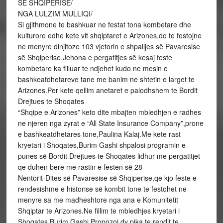
SE SHQIPERISE/
NGA LULZIM MULLIQI/
Si gjithmone te bashkuar ne festat tona kombetare dhe
kulturore edhe kete vit shqiptaret e Arizones,do te festojne
ne menyre dinjitoze 103 vjetorin e shpalljes së Pavaresise
së Shqiperise.Jehona e pergatitjes së kesaj feste
kombetare ka filluar te ndjehet kudo ne mesin e
bashkeatdhetareve tane me banim ne shtetin e larget te
Arizones.Per kete qellim anetaret e palodhshem te Bordit
Drejtues te Shoqates
“Shqipe e Arizones” keto dite mbajten mbledhjen e radhes
ne njeren nga zyrat e “All State Insurance Company”,prone
e bashkeatdhetares tone,Paulina Kalaj.Me kete rast
kryetari i Shoqates,Burim Gashi shpalosi programin e
punes së Bordit Drejtues te Shoqates lidhur me pergatitjet
qe duhen bere me rastin e festen së 28
Nentorit-Dites së Pavaresise së Shqiperise,qe kjo feste e
rendesishme e historise së kombit tone te festohet ne
menyre sa me madheshtore nga ana e Komunitetit
Shqiptar te Arizones.Ne fillim te mbledhjes kryetari i
Shoqates,Burim Gashi Propozoi dy pika te rendit te