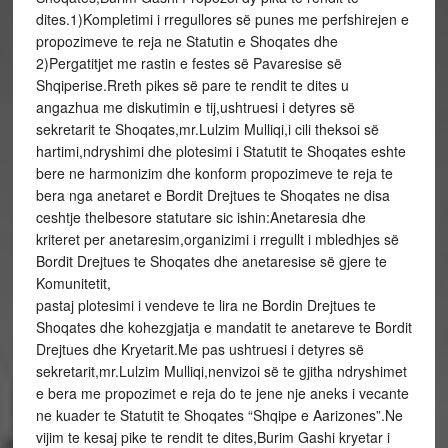
dites.1)Kompletimi i rregullores së punes me perfshirejen e
propozimeve te reja ne Statutin e Shoqates dhe
2)Pergatitjet me rastin e festes së Pavaresise së
Shqiperise.Rreth pikes së pare te rendit te dites u
angazhua me diskutimin e tij,ushtruesi i detyres së
sekretarit te Shoqates,mr.Lulzim Mulliqi,i cili theksoi së
hartimi,ndryshimi dhe plotesimi i Statutit te Shoqates eshte
bere ne harmonizim dhe konform propozimeve te reja te
bera nga anetaret e Bordit Drejtues te Shoqates ne disa
ceshtje thelbesore statutare sic ishin:Anetaresia dhe
kriteret per anetaresim,organizimi i rregullt i mbledhjes së
Bordit Drejtues te Shoqates dhe anetaresise së gjere te
Komunitetit,
pastaj plotesimi i vendeve te lira ne Bordin Drejtues te
Shoqates dhe kohezgjatja e mandatit te anetareve te Bordit
Drejtues dhe Kryetarit.Me pas ushtruesi i detyres së
sekretarit,mr.Lulzim Mulliqi,nenvizoi së te gjitha ndryshimet
e bera me propozimet e reja do te jene nje aneks i vecante
ne kuader te Statutit te Shoqates “Shqipe e Aarizones”.Ne
vijim te kesaj pike te rendit te dites,Burim Gashi kryetar i