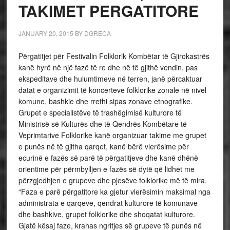
TAKIMET PERGATITORE
JANUARY 20, 2015
BY
DGRECA
Përgatitjet për Festivalin Folklorik Kombëtar të Gjirokastrës
kanë hyrë në një fazë të re dhe në të gjithë vendin, pas
ekspeditave dhe hulumtimeve në terren, janë përcaktuar
datat e organizimit të koncerteve folklorike zonale në nivel
komune, bashkie dhe rrethi sipas zonave etnografike.
Grupet e specialistëve të trashëgimisë kulturore të
Ministrisë së Kulturës dhe të Qendrës Kombëtare të
Veprimtarive Folklorike kanë organizuar takime me grupet
e punës në të gjitha qarqet, kanë bërë vlerësime për
ecurinë e fazës së parë të përgatitjeve dhe kanë dhënë
orientime për përmbylljen e fazës së dytë që lidhet me
përzgjedhjen e grupeve dhe pjesëve folklorike më të mira.
“Faza e parë përgatitore ka gjetur vlerësimin maksimal nga
administrata e qarqeve, qendrat kulturore të komunave
dhe bashkive, grupet folklorike dhe shoqatat kulturore.
Gjatë kësaj faze, krahas ngritjes së grupeve të punës në