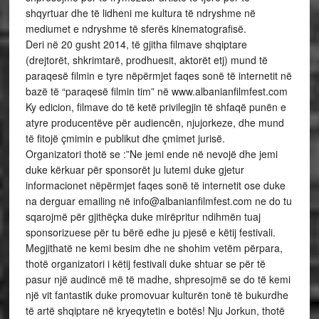
shqyrtuar dhe të lidheni me kultura të ndryshme në
mediumet e ndryshme të sferës kinematografisë.
Deri në 20 gusht 2014, të gjitha filmave shqiptare
(drejtorët, shkrimtarë, prodhuesit, aktorët etj) mund të
paraqesë filmin e tyre nëpërmjet faqes sonë të internetit në
bazë të “paraqesë filmin tim” në www.albanianfilmfest.com
Ky edicion, filmave do të ketë privilegjin të shfaqë punën e
atyre producentëve për audiencën, njujorkeze, dhe mund
të fitojë çmimin e publikut dhe çmimet jurisë.
Organizatori thotë se :”Ne jemi ende në nevojë dhe jemi
duke kërkuar për sponsorët ju lutemi duke gjetur
informacionet nëpërmjet faqes sonë të internetit ose duke
na derguar emailing në info@albanianfilmfest.com ne do tu
sqarojmë për gjithëçka duke mirëpritur ndihmën tuaj
sponsorizuese për tu bërë edhe ju pjesë e këtij festivali.
Megjithatë ne kemi besim dhe ne shohim vetëm përpara,
thotë organizatori i këtij festivali duke shtuar se për të
pasur një audincë më të madhe, shpresojmë se do të kemi
një vit fantastik duke promovuar kulturën tonë të bukurdhe
të artë shqiptare në kryeqytetin e botës! Nju Jorkun, thotë