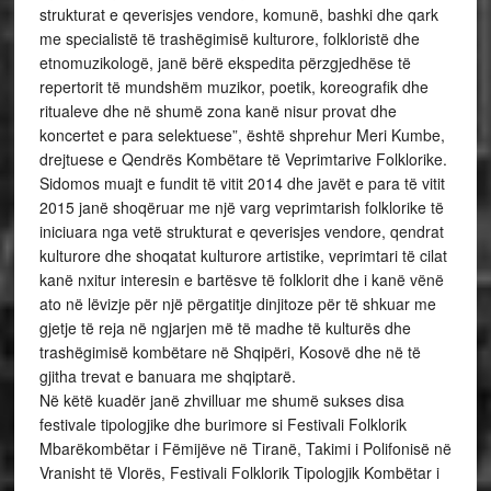
strukturat e qeverisjes vendore, komunë, bashki dhe qark
me specialistë të trashëgimisë kulturore, folkloristë dhe
etnomuzikologë, janë bërë ekspedita përzgjedhëse të
repertorit të mundshëm muzikor, poetik, koreografik dhe
ritualeve dhe në shumë zona kanë nisur provat dhe
koncertet e para selektuese”, është shprehur Meri Kumbe,
drejtuese e Qendrës Kombëtare të Veprimtarive Folklorike.
Sidomos muajt e fundit të vitit 2014 dhe javët e para të vitit
2015 janë shoqëruar me një varg veprimtarish folklorike të
iniciuara nga vetë strukturat e qeverisjes vendore, qendrat
kulturore dhe shoqatat kulturore artistike, veprimtari të cilat
kanë nxitur interesin e bartësve të folklorit dhe i kanë vënë
ato në lëvizje për një përgatitje dinjitoze për të shkuar me
gjetje të reja në ngjarjen më të madhe të kulturës dhe
trashëgimisë kombëtare në Shqipëri, Kosovë dhe në të
gjitha trevat e banuara me shqiptarë.
Në këtë kuadër janë zhvilluar me shumë sukses disa
festivale tipologjike dhe burimore si Festivali Folklorik
Mbarëkombëtar i Fëmijëve në Tiranë, Takimi i Polifonisë në
Vranisht të Vlorës, Festivali Folklorik Tipologjik Kombëtar i