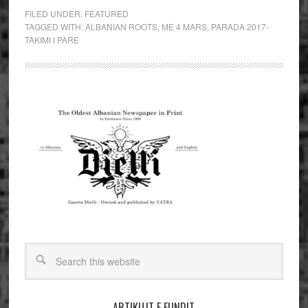
FILED UNDER:
FEATURED
TAGGED WITH:
ALBANIAN ROOTS
,
ME 4 MARS
,
PARADA 2017-
TAKIMI I PARE
ARTIKUJT E FUNDIT