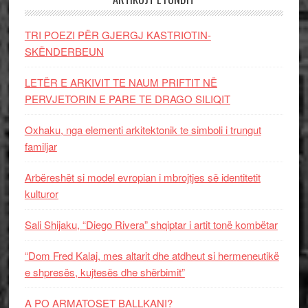
TRI POEZI PËR GJERGJ KASTRIOTIN-
SKËNDERBEUN
LETËR E ARKIVIT TE NAUM PRIFTIT NË
PERVJETORIN E PARE TE DRAGO SILIQIT
Oxhaku, nga elementi arkitektonik te simboli i trungut
familjar
Arbëreshët si model evropian i mbrojtjes së identitetit
kulturor
Sali Shijaku, “Diego Rivera” shqiptar i artit tonë kombëtar
“Dom Fred Kalaj, mes altarit dhe atdheut si hermeneutikë
e shpresës, kujtesës dhe shërbimit”
A PO ARMATOSET BALLKANI?