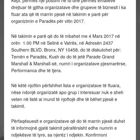
Kepi, përmes një postimi në fb dhe përmes emaileve
drejtuar të gjitha organizatave dhe grupeve të biznesit i ka
ftuar ata që të marrin pjesë në takimin e parë për
organizimin e Paradës për vitin 2017.
Në takimin e parë që do të mbahet me 4 Mars 2017 në
orën 1.00 PM në Selinë e Vatrës, në Adresën 2437
Southern BLVD, Bronx, NY 10458, do të diskutohet për:
Temën e Paradës, Kush do do të jetë Parade Grand
Marshall & Marshall-së, numri i organizatave pjesmarërse,
Performanca dhe të tjera.
Në këtë njoftim përfshihet lista e organizatave të ftuara,
nëse ndonjë organizatë apo grup i interesuar nuk e sheh
veten në listë ai mund të njoftojë dhe të bëhet pjesë e
takimit.
Përfaqësuesit e organizatave që do të marrin pjesë duhet
të informojnë gjatë takimit përafërsisht edhe numrin e
ndjekësve të tyre, sa njerëz i ndjekin. Konfirmoni