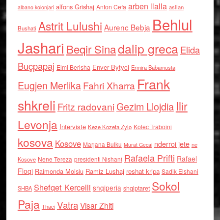
arben llalla
alfons Grishaj
Anton Cefa
asllan
albano kolonjari
Behlul
Astrit Lulushi
Aurenc Bebja
Bushati
Jashari
dalip greca
Beqir Sina
Elida
Buçpapaj
Enver Bytyci
Elmi Berisha
Ermira Babamusta
Frank
Eugjen Merlika
Fahri Xharra
shkreli
Ilir
Gezim Llojdia
Fritz radovani
Levonja
Interviste
Kolec Traboini
Keze Kozeta Zylo
kosova
Kosove
nderroi jete
Marjana Bulku
ne
Murat Gecaj
Rafaela Prifti
Rafael
Nene Tereza
Kosove
presidenti Nishani
Floqi
Raimonda Moisiu
Ramiz Lushaj
reshat kripa
Sadik Elshani
Sokol
Shefqet Kercelli
shqiperia
shqiptaret
SHBA
Paja
Vatra
Visar Zhiti
Thaci