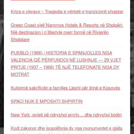
Kriza e vlerave – Tragjedia e vërtetë e tranzicionit shqiptar
Green Coast sjell Nammos Hotels & Resorts në Shqipëri:
Një destinacion i ri lifestyle merr formë në Rivierën
Shqiptare
PUEBLO (1966) / HISTORIA E SPANJOLLES NGA
VALENCIA QË PËRFUNDOI NË LUSHNJE — 29 VJET
PRITJE (1937 – 1966) TË NJË TELEFONATE NGA DY
MOTRAT
Kujtojmë sakrificën e familjes Lleshi për lirinë e Kosovës
SPAÇI NUK E MPOSHTI SHPIRTIN
New York, qyteti që ndryshoi emrin… dhe ndryshoi botën
Kodi zakonor dhe isopolifonia dy nga monumentet e gjalla