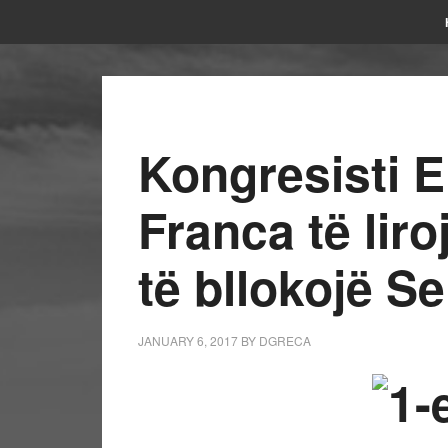
Kongresisti E
Franca të lir
të bllokojë S
JANUARY 6, 2017
BY
DGRECA