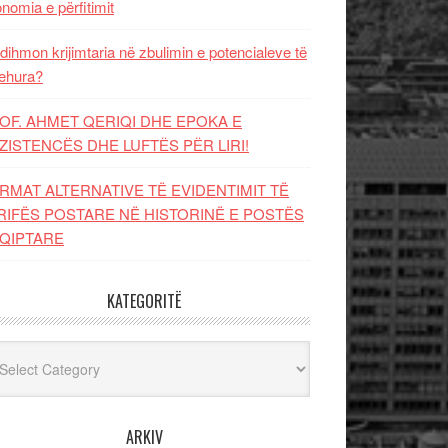
nomia e përfitimit
dihmon krijimtaria në zbulimin e potencialeve të
ehura?
OF. AHMET QERIQI DHE EPOKA E
ZISTENCЁS DHE LUFTЁS PЁR LIRI!
RMAT ALTERNATIVE TË EVIDENTIMIT TË
RIFËS POSTARE NË HISTORINË E POSTËS
QIPTARE
KATEGORITË
egoritë
ARKIV