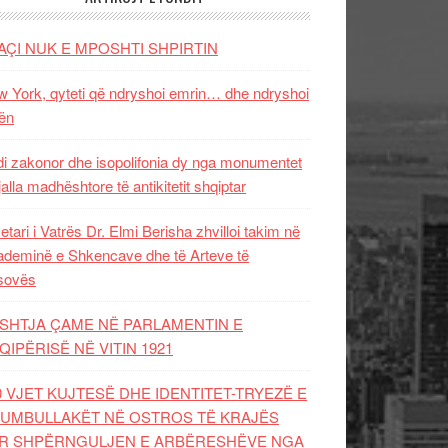
AÇI NUK E MPOSHTI SHPIRTIN
 York, qyteti që ndryshoi emrin… dhe ndryshoi
ën
i zakonor dhe isopolifonia dy nga monumentet
jalla madhështore të antikitetit shqiptar
etari i Vatrës Dr. Elmi Berisha zhvilloi takim në
deminë e Shkencave dhe të Arteve të
sovës
SHTJA ÇAME NË PARLAMENTIN E
QIPËRISË NË VITIN 1921
0 VJET KUJTESË DHE IDENTITET-TRYEZË E
UMBULLAKËT NË OSTROS TË KRAJËS
R SHPËRNGULJEN E ARBËRESHËVE NGA