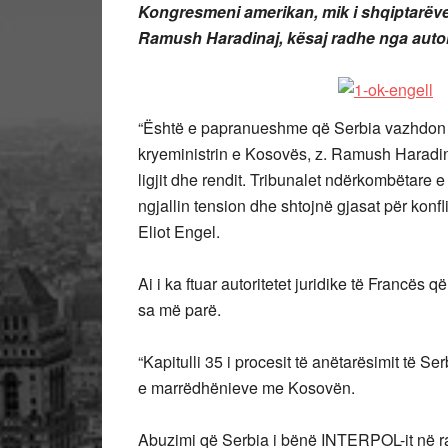
Kongresmeni amerikan, mik i shqiptarëve 
Ramush Haradinaj, kësaj radhe nga autori
“Është e papranueshme që Serbia vazhdon 
kryeministrin e Kosovës, z. Ramush Haradin
ligjit dhe rendit. Tribunalet ndërkombëtare 
ngjallin tension dhe shtojnë gjasat për konflik
Eliot Engel.
Ai i ka ftuar autoritetet juridike të Francës 
sa më parë.
“Kapitulli 35 i procesit të anëtarësimit të S
e marrëdhënieve me Kosovën.
Abuzimi që Serbia i bënë INTERPOL-it në r