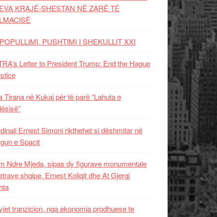
EVA KRAJË-SHESTAN NË ZARË TË
LMACISË
POPULLIMI, PUSHTIMI I SHEKULLIT XXI
RA’s Letter to President Trump: End the Hague
ustice
 Tirana në Kukaj për të parë “Lahuta e
ësisë”
dinali Ernest Simoni rikthehet si dëshmitar në
gun e Spaçit
 Ndre Mjeda, sipas dy figurave monumentale
letrave shqipe, Ernest Koliqit dhe At Gjergj
hta
vjet tranzicion, nga ekonomia prodhuese te