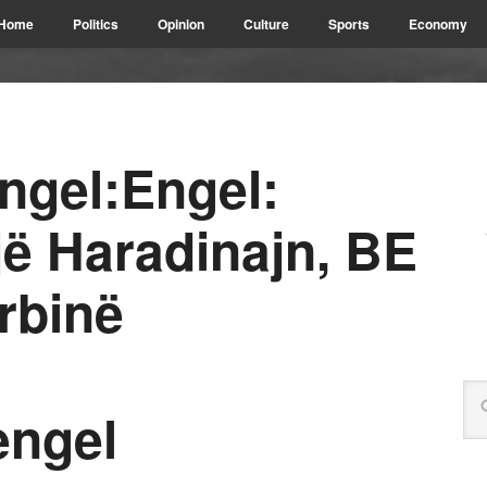
Home
Politics
Opinion
Culture
Sports
Economy
ngel:Engel:
ojë Haradinajn, BE
erbinë