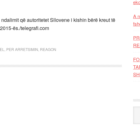
eko
A n
dalimit që autoritetet Sllovene i kishin bërë kreut të
fsh
2015-ës./telegrafi.com
PR
RE
EL
,
PER ARRETSIMIN
,
REAGON
FO
TA
SH
Kat