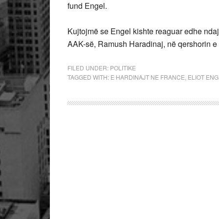
fund Engel.
Kujtojmë se Engel kishte reaguar edhe ndaj n
AAK-së, Ramush Haradinaj, në qershorin e 
FILED UNDER:
POLITIKE
TAGGED WITH:
E HARDINAJT NE FRANCE
,
ELIOT ENG