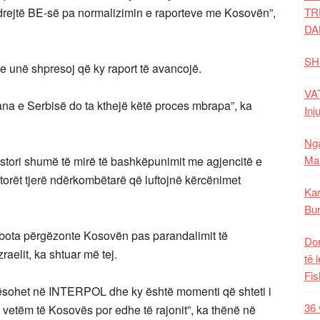
ë drejtë BE-së pa normalizimin e raporteve me Kosovën”,
TR
DA
SH
 unë shpresoj që ky raport të avancojë.
VAT
na e Serbisë do ta kthejë këtë proces mbrapa”, ka
Inj
Nga
Mal
stori shumë të mirë të bashkëpunimit me agjencitë e
ktorët tjerë ndërkombëtarë që luftojnë kërcënimet
Kar
Bur
 bota përgëzonte Kosovën pas parandalimit të
Dom
Izraelit, ka shtuar më tej.
të 
Fis
rësohet në INTERPOL dhe ky është momenti që shteti i
36 
jo vetëm të Kosovës por edhe të rajonit”, ka thënë në