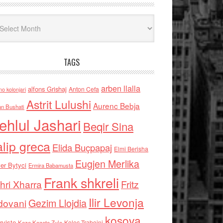
iv
TAGS
arben llalla
alfons Grishaj
Anton Cefa
no kolonjari
Astrit Lulushi
Aurenc Bebja
an Bushati
ehlul Jashari
Beqir Sina
alip greca
Elida Buçpapaj
Elmi Berisha
Eugjen Merlika
er Bytyci
Ermira Babamusta
Frank shkreli
hri Xharra
Fritz
Ilir Levonja
Gezim Llojdia
dovani
kosova
rviste
Kolec Traboini
Keze Kozeta Zylo