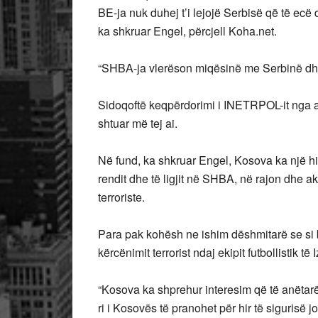
BE-ja nuk duhej t’i lejojë Serbisë që të ec
ka shkruar Engel, përcjell Koha.net.
“SHBA-ja vlerëson miqësinë me Serbinë dhe
Sidoqoftë keqpërdorimi i INETRPOL-it nga a
shtuar më tej ai.
Në fund, ka shkruar Engel, Kosova ka një hi
rendit dhe të ligjit në SHBA, në rajon dhe a
terroriste.
Para pak kohësh ne ishim dëshmitarë se si
kërcënimit terrorist ndaj ekipit futbollistik të 
“Kosova ka shprehur interesim që të anëta
ri i Kosovës të pranohet për hir të sigurisë 