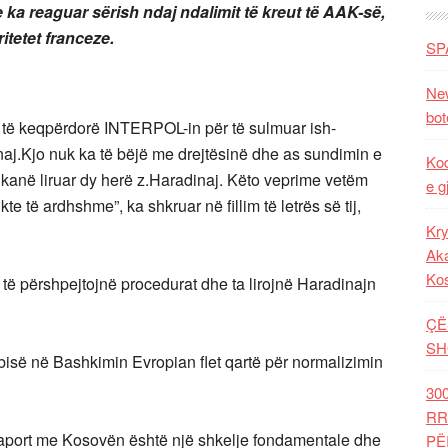
ka reaguar sërish ndaj ndalimit të kreut të AAK-së,
tetet franceze.
SP
New
bot
të keqpërdorë INTERPOL-in për të sulmuar ish-
aj.Kjo nuk ka të bëjë me drejtësinë dhe as sundimin e
Kod
e kanë liruar dy herë z.Haradinaj. Këto veprime vetëm
e g
te të ardhshme”, ka shkruar në fillim të letrës së tij,
Kry
Aka
Ko
që të përshpejtojnë procedurat dhe ta lirojnë Haradinajn
ÇË
SH
erbisë në Bashkimin Evropian flet qartë për normalizimin
30
RR
aport me Kosovën është një shkelje fondamentale dhe
PË