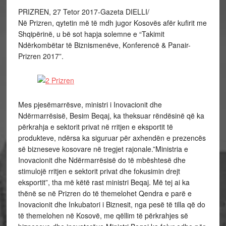
PRIZREN, 27 Tetor 2017-Gazeta DIELLI/
Në Prizren, qytetin më të mdh jugor Kosovës afër kufirit me
Shqipërinë, u bë sot hapja solemne e “Takimit
Ndërkombëtar të Biznismenëve, Konferencë & Panair-
Prizren 2017”.
Mes pjesëmarrësve, ministri i Inovacionit dhe
Ndërmarrësisë, Besim Beqaj, ka theksuar rëndësinë që ka
përkrahja e sektorit privat në rritjen e eksportit të
produkteve, ndërsa ka siguruar për axhendën e prezencës
së bizneseve kosovare në tregjet rajonale.”Ministria e
Inovacionit dhe Ndërmarrësisë do të mbështesë dhe
stimulojë rritjen e sektorit privat dhe fokusimin drejt
eksportit”, tha më këtë rast ministri Beqaj. Më tej ai ka
thënë se në Prizren do të themelohet Qendra e parë e
Inovacionit dhe Inkubatori i Biznesit, nga pesë të tilla që do
të themelohen në Kosovë, me qëllim të përkrahjes së