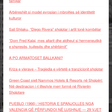
familjar
Arbëreshët si model evropian i mbrojtjes së identitetit
kulturor
Sali Shijaku, “Diego Rivera” shqiptar i artit tonë kombëtar
“Dom Fred Kalaj, mes altarit dhe atdheut si hermeneutikë
e shpresës, kujtesës dhe shërbimit”
A PO ARMATOSET BALLKANI?
Kriza e vlerave – Tragjedia e vërtetë e tranzicionit shqiptar
Green Coast sjell Nammos Hotels & Resorts në Shqipëri:
Një destinacion i ri lifestyle merr formë në Rivierën
Shqiptare
PUEBLO (1966) / HISTORIA E SPANJOLLES NGA
VALENCIA QË PËRFUNDOI NË LUSHNJE — 29 VJET