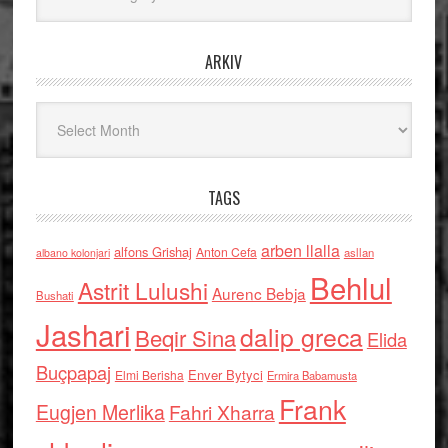
ARKIV
Arkiv
TAGS
arben llalla
alfons Grishaj
Anton Cefa
asllan
albano kolonjari
Behlul
Astrit Lulushi
Aurenc Bebja
Bushati
Jashari
dalip greca
Beqir Sina
Elida
Buçpapaj
Enver Bytyci
Elmi Berisha
Ermira Babamusta
Frank
Eugjen Merlika
Fahri Xharra