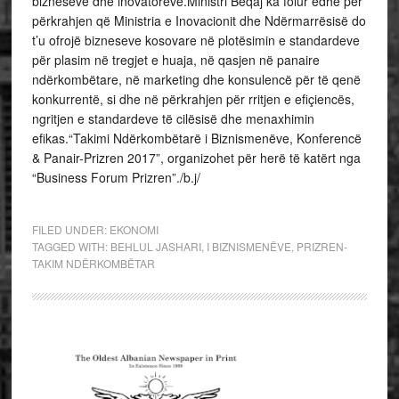
bizneseve dhe inovatorëve.Ministri Beqaj ka folur edhe për
përkrahjen që Ministria e Inovacionit dhe Ndërmarrësisë do
t’u ofrojë bizneseve kosovare në plotësimin e standardeve
për plasim në tregjet e huaja, në qasjen në panaire
ndërkombëtare, në marketing dhe konsulencë për të qenë
konkurrentë, si dhe në përkrahjen për rritjen e efiçiencës,
ngritjen e standardeve të cilësisë dhe menaxhimin
efikas.“Takimi Ndërkombëtarë i Biznismenëve, Konferencë
& Panair-Prizren 2017”, organizohet për herë të katërt nga
“Business Forum Prizren”./b.j/
FILED UNDER:
EKONOMI
TAGGED WITH:
BEHLUL JASHARI
,
I BIZNISMENËVE
,
PRIZREN-
TAKIM NDËRKOMBËTAR