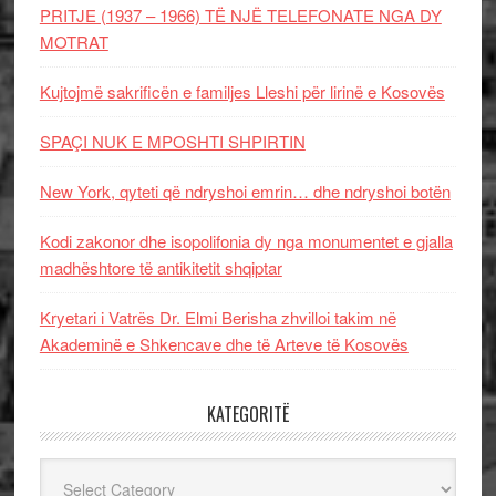
PRITJE (1937 – 1966) TË NJË TELEFONATE NGA DY
MOTRAT
Kujtojmë sakrificën e familjes Lleshi për lirinë e Kosovës
SPAÇI NUK E MPOSHTI SHPIRTIN
New York, qyteti që ndryshoi emrin… dhe ndryshoi botën
Kodi zakonor dhe isopolifonia dy nga monumentet e gjalla
madhështore të antikitetit shqiptar
Kryetari i Vatrës Dr. Elmi Berisha zhvilloi takim në
Akademinë e Shkencave dhe të Arteve të Kosovës
KATEGORITË
Kategoritë