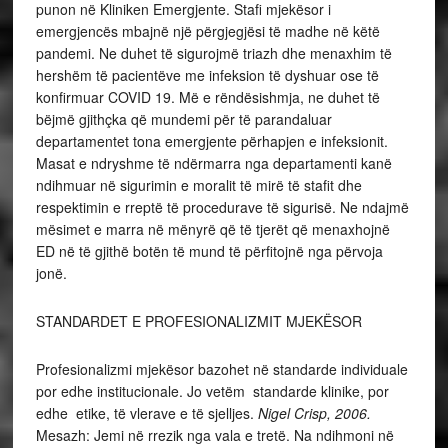
punon në Kliniken Emergjente. Stafi mjekësor i
emergjencës mbajnë një përgjegjësi të madhe në këtë
pandemi. Ne duhet të sigurojmë triazh dhe menaxhim të
hershëm të pacientëve me infeksion të dyshuar ose të
konfirmuar COVID 19. Më e rëndësishmja, ne duhet të
bëjmë gjithçka që mundemi për të parandaluar
departamentet tona emergjente përhapjen e infeksionit.
Masat e ndryshme të ndërmarra nga departamenti kanë
ndihmuar në sigurimin e moralit të mirë të stafit dhe
respektimin e rreptë të procedurave të sigurisë. Ne ndajmë
mësimet e marra në mënyrë që të tjerët që menaxhojnë
ED në të gjithë botën të mund të përfitojnë nga përvoja
jonë.
STANDARDET E PROFESIONALIZMIT MJEKËSOR
Profesionalizmi mjekësor bazohet në standarde individuale
por edhe institucionale. Jo vetëm standarde klinike, por
edhe etike, të vlerave e të sjelljes.
Nigel Crisp, 2006.
Mesazh: Jemi në rrezik nga vala e tretë. Na ndihmoni në