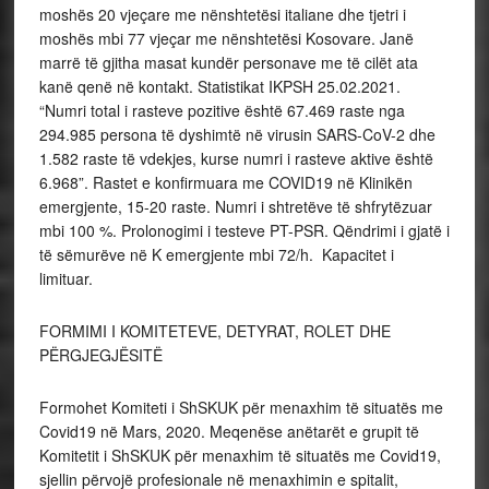
moshës 20 vjeçare me nënshtetësi italiane dhe tjetri i
moshës mbi 77 vjeçar me nënshtetësi Kosovare. Janë
marrë të gjitha masat kundër personave me të cilët ata
kanë qenë në kontakt. Statistikat IKPSH 25.02.2021.
“Numri total i rasteve pozitive është 67.469 raste nga
294.985 persona të dyshimtë në virusin SARS-CoV-2 dhe
1.582 raste të vdekjes, kurse numri i rasteve aktive është
6.968”. Rastet e konfirmuara me COVID19 në Klinikën
emergjente, 15-20 raste. Numri i shtretëve të shfrytëzuar
mbi 100 %. Prolonogimi i testeve PT-PSR. Qëndrimi i gjatë i
të sëmurëve në K emergjente mbi 72/h. Kapacitet i
limituar.
FORMIMI I KOMITETEVE, DETYRAT, ROLET DHE
PËRGJEGJËSITË
Formohet Komiteti i ShSKUK për menaxhim të situatës me
Covid19 në Mars, 2020. Meqenëse anëtarët e grupit të
Komitetit i ShSKUK për menaxhim të situatës me Covid19,
sjellin përvojë profesionale në menaxhimin e spitalit,