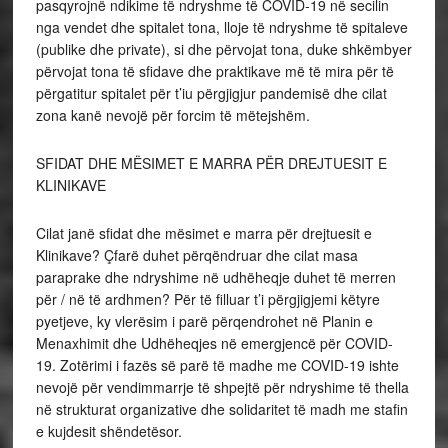
pasqyrojnë ndikime të ndryshme të COVID-19 në secilin
nga vendet dhe spitalet tona, lloje të ndryshme të spitaleve
(publike dhe private), si dhe përvojat tona, duke shkëmbyer
përvojat tona të sfidave dhe praktikave më të mira për të
përgatitur spitalet për t’iu përgjigjur pandemisë dhe cilat
zona kanë nevojë për forcim të mëtejshëm.
SFIDAT DHE MËSIMET E MARRA PËR DREJTUESIT E
KLINIKAVE
Cilat janë sfidat dhe mësimet e marra për drejtuesit e
Klinikave? Çfarë duhet përqëndruar dhe cilat masa
paraprake dhe ndryshime në udhëheqje duhet të merren
për / në të ardhmen? Për të filluar t’i përgjigjemi këtyre
pyetjeve, ky vlerësim i parë përqendrohet në Planin e
Menaxhimit dhe Udhëheqjes në emergjencë për COVID-
19. Zotërimi i fazës së parë të madhe me COVID-19 ishte
nevojë për vendimmarrje të shpejtë për ndryshime të thella
në strukturat organizative dhe solidaritet të madh me stafin
e kujdesit shëndetësor.