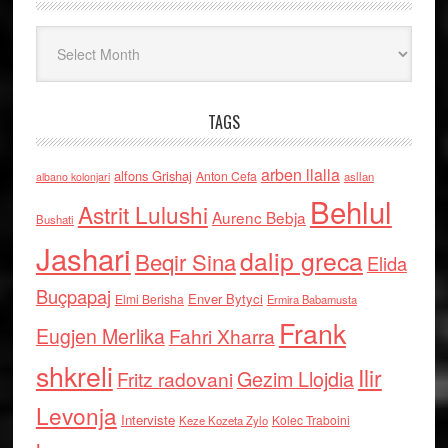
Arkiv
TAGS
arben llalla
alfons Grishaj
Anton Cefa
asllan
albano kolonjari
Behlul
Astrit Lulushi
Aurenc Bebja
Bushati
Jashari
dalip greca
Beqir Sina
Elida
Buçpapaj
Enver Bytyci
Elmi Berisha
Ermira Babamusta
Frank
Eugjen Merlika
Fahri Xharra
shkreli
Ilir
Gezim Llojdia
Fritz radovani
Levonja
Interviste
Kolec Traboini
Keze Kozeta Zylo