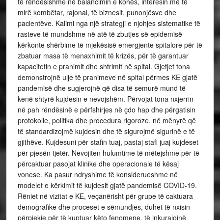
të rëndësishme në balancimin e kohës, interesin më të
mirë kombëtar, rajonal, të biznesit, punonjësve dhe
pacientëve. Kalimi nga një strategji e njohjes sistematike të
rasteve të mundshme në atë të zbutjes së epidemisë
kërkonte shërbime të mjekësisë emergjente spitalore për të
zbatuar masa të menaxhimit të krizës, për të garantuar
kapacitetin e pranimit dhe shtrimit në spital. Gjetjet tona
demonstrojnë ulje të pranimeve në spital përmes KE gjatë
pandemisë dhe sugjerojnë që disa të semurë mund të
kenë shtyrë kujdesin e nevojshëm. Përvojat tona nxjerrin
në pah rëndësinë e përfshirjes në çdo hap dhe përgatisin
protokolle, politika dhe procedura rigoroze, në mënyrë që
të standardizojmë kujdesin dhe të sigurojmë sigurinë e të
gjithëve. Kujdesuni për stafin tuaj, pastaj stafi juaj kujdeset
për pjesën tjetër. Nevojiten hulumtime të mëtejshme për të
përcaktuar pasojat klinike dhe operacionale të kësaj
vonese. Ka pasur ndryshime të konsiderueshme në
modelet e kërkimit të kujdesit gjatë pandemisë COVID-19.
Rëniet në vizitat e KE, veçanërisht për grupe të caktuara
demografike dhe proceset e sëmundjes, duhet të nxisin
përpjekje për të kuptuar këto fenomene, të inkurajojnë