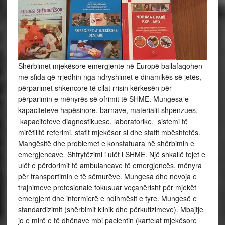
Shërbimet mjekësore emergjente në Europë ballafaqohen
me sfida që rrjedhin nga ndryshimet e dinamikës së jetës,
përparimet shkencore të cilat rrisin kërkesën për
përparimin e mënyrës së ofrimit të SHME. Mungesa e
kapaciteteve hapësinore, barnave, materialit shpenzues,
kapaciteteve diagnostikuese, laboratorike, sistemi të
mirëfilltë referimi, stafit mjekësor si dhe stafit mbështetës.
Mangësitë dhe problemet e konstatuara në shërbimin e
emergjencave
.
Shfrytëzimi i ulët i SHME. Një shkallë tejet e
ulët e përdorimit të ambulancave të emergjencës, mënyra
për transportimin e të sëmurëve. Mungesa dhe nevoja e
trajnimeve profesionale fokusuar veçanërisht për mjekët
emergjent dhe infermierë e ndihmësit e tyre. Mungesë e
standardizimit (shërbimit klinik dhe përkufizimeve). Mbajtje
jo e mirë e të dhënave mbi pacientin (kartelat mjekësore