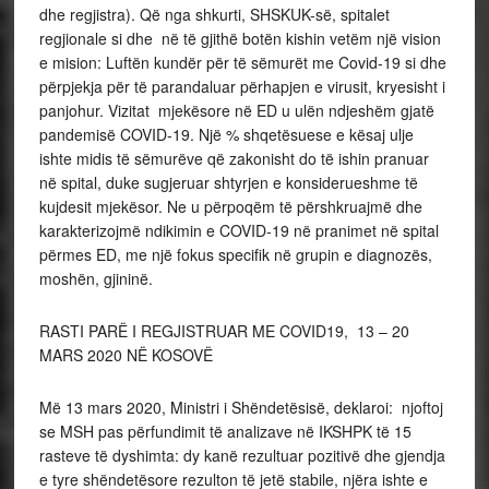
dhe regjistra). Që nga shkurti, SHSKUK-së, spitalet
regjionale si dhe në të gjithë botën kishin vetëm një vision
e mision: Luftën kundër për të sëmurët me Covid-19 si dhe
përpjekja për të parandaluar përhapjen e virusit, kryesisht i
panjohur. Vizitat mjekësore në ED u ulën ndjeshëm gjatë
pandemisë COVID-19. Një % shqetësuese e kësaj ulje
ishte midis të sëmurëve që zakonisht do të ishin pranuar
në spital, duke sugjeruar shtyrjen e konsiderueshme të
kujdesit mjekësor. Ne u përpoqëm të përshkruajmë dhe
karakterizojmë ndikimin e COVID-19 në pranimet në spital
përmes ED, me një fokus specifik në grupin e diagnozës,
moshën, gjininë.
RASTI PARË I REGJISTRUAR ME COVID19, 13 – 20
MARS 2020 NË KOSOVË
Më 13 mars 2020, Ministri i Shëndetësisë, deklaroi: njoftoj
se MSH pas përfundimit të analizave në IKSHPK të 15
rasteve të dyshimta: dy kanë rezultuar pozitivë dhe gjendja
e tyre shëndetësore rezulton të jetë stabile, njëra ishte e