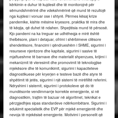
kërkimin e duhur të kujdesit dhe të monitorojnë për
sëmundshmërinë dhe vdekshmërinë që mund të rezultojë
nga kujdesi i vonuar ose i shtyrë. Përmes kësaj krize
pandemike, kishte mësime kryesore, praktika të mira dhe
të këqija, që duhet të ndahen. Shpejtësia mund të përsosë.
Kjo pandemi na ka treguar se udhëheqja e mirë është
thelbësore, plani i detajuar, ofrimi i shërbimeve cilësore
shendetësore, financimi i qëndrueshëm i SHME, sigurimi i
resurseve njerëzore dhe kapitale, sigurimi i sasive të
mjaftueshme të barnave dhe materialit shpenzues, krijimi i
mekanizmit të vleresimit dhe promovimit të teknologjise
mjekësore dhe të komunikimit, sigurimi i kapaciteteve
diagnostikuese për kryerjen e testeve bazë dhe atyre të
shpëtimit të jetës, sigurimi i një sistemi të mirëfilltë referimi.
Ndryshimi i sistemit, sigurimi i protokoleve që do të
mundësonte vendimmarrje korrekte emergjente, si në
diagnostikim, trajtim të bazuar në algoritmet, teknikat e
përzgjedhjes sipas standardeve ndërkombëtare. Sigurimi i
edukimit specialistik dhe EVP për mjekë emergjentë dhe
nevoja të mjekësisë emergjente. Motivimi i personelit që