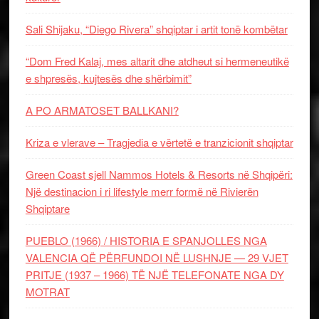
Sali Shijaku, “Diego Rivera” shqiptar i artit tonë kombëtar
“Dom Fred Kalaj, mes altarit dhe atdheut si hermeneutikë
e shpresës, kujtesës dhe shërbimit”
A PO ARMATOSET BALLKANI?
Kriza e vlerave – Tragjedia e vërtetë e tranzicionit shqiptar
Green Coast sjell Nammos Hotels & Resorts në Shqipëri:
Një destinacion i ri lifestyle merr formë në Rivierën
Shqiptare
PUEBLO (1966) / HISTORIA E SPANJOLLES NGA
VALENCIA QË PËRFUNDOI NË LUSHNJE — 29 VJET
PRITJE (1937 – 1966) TË NJË TELEFONATE NGA DY
MOTRAT