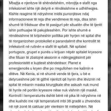
Mbajtja e njerëzve të shëndetshëm, mbrojtja e stafit nga
infeksionet ishte një detyrë e rëndësishme e udhëheqjes.
Kishte reagime të ndryshme midis punonjësve ndaj
informacioneve të reja dhe vendimeve të reja, disa ishin
shumë të frikësuar dhe të pasigurt për situatën dhe të tjerët
ishin pothuajse të pakujdesshëm. Por ishte shumë e
rëndësishme të krijoheshin politika për hyrjen në spital dhe
të riorganizohen protokollet e parandalimit dhe kontrollit të
infeksionit në rutinën e stafit të spitalit. Në spitalet
portugeze, grupet e punës u krijuan nëpër spitalet kryesore
dhe filluan të zbatojnë aksionin e ndërgjegjësimit për
profesionistët e kujdesit shëndetësor. Planet e
emergjencës u kryen dhe po rregullohen me kalimin e
ditëve. Në Kenia, si në shumë vende të tjera, u bë e
detyrueshme për të gjithë njerëzit që hynin dhe lëviznin në
spital të mbanin maska ​​kirurgjikale dhe askush nuk mund
të hynte në portën kryesore nëse nuk vishnin një maskë.
Kontrolli i temperaturës është bërë në pika të ndryshme në
dhe kushdo me një temperaturë mbi 38 gradë u zhvendos
në një zonë të caktuar për vlerësim të mëtejshëm. Në