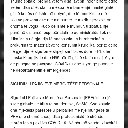
shumë spitale, brenda vetëm disa javësh, ndonjëherë edhe
vetëm disa ditë, stafi u mësua të mbante një maskë gjatë
gjithë kohës që ishte në detyrë, dhe të mos kishte më
takime prezentuese me një numër të madh njerëzish në
dhoma të vogla. Kudo që ishte e mundur, u zbatua një
punë në distancë, esp. për stafin e administratës.Tek ne
fillim ishte në gjendje të anashkalonte burokracinë e
prokurimit të materialeve të konsumit kirurgjikal për të qenë
në gjendje të siguronte shpejt sanitizues dore, PPE dhe
maska ​​kirurgjikale dhe N95 për të gjithë stafin e saj. Atyre
që punojnë në pavijonet COVID-19 dhe atyre që punojnë
në departamentin e emergjencës.
SIGURIMI I PAJISJEVE MBROJTËSE PERSONALE
Sigurimi i Pajisjeve Mbrojtëse Personale (PPE) ishte një
sfidë globale në fillim të pandemisë, SHSKUK-se spitalet
dhe mjekësia parësore u përballën me një mungesë të
PPE dhe shumë shpejt disa profesionistë të shëndetit
morën teste pozitive COVID-19. Në shumë vende, zinxhirët