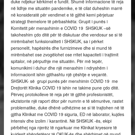
duke ndjekur kërkimet e fundit. Shumë informacione të reja
në lidhje me situatën pandemike, e të cilat duheshin marrë
në konsideratë për vendimet e të gjithë kemi përjetuar
strategji themelore të përbashkëta: Grupit i punës i
Komitetit për menaxhimin e COVID 19 SHSKUK –së
takoheshim çdo ditë për të diskutuar dhe vendosur se si të
mirëmbahet funksionaliteti i SHSKUK, sa i përket
personelit, hapësirës dhe furnizimeve dhe si mund të
mirëmbahet ose zvogëlohet ose rritet kapaciteti i trajtimit
spitalor, në përputhje me situatën. Për më tepër,
komunikimi i duhur dhe një menaxhim i ndryshëm i
informacionit ishin gjithashtu një çështje e veçantë.
SHSKUK- së grupi punës për menxhimin COVID 19 me
Drejtorët Klinika COVID 19 ishin ne takime pune çdo ditë.
Përveç protokolleve të reja për të gjithë profesionistët,
ekzistonte një raport ditor për numrin e të sëmurëve, rastet
problematike, duke dhënë udhëzime se si të trajtohen në të
gjitha Klinikat me COVID 19 siguria, ED në laborator, kujdes
intensiv dhe izolim / karantinë. Në SHSKUK -ës, ekipi
përbëhej nga njerëz të ngarkuar me Klinikat kryesore të
kujdesit shëndetësor të QKUK-ës dhe shërbimet që mund