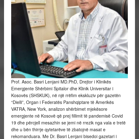
Prof. Asoc. Basri Lenjani MD.PhD, Drejtor i Klinikës
Emergjente Shërbimi Spitalor dhe Klinik Universitar i
Kosovës (SHSKUK), në një rrëfim ekskluziv për gazetën
“Dielli”, Organ i Federatës Panshqiptare të Amerikës
VATRA, New York, analizon shërbimet mjekësore
emergjente në Kosovë që prej fillimit të pandemisë Covid
19 dhe përcjell mesazhin se jemi në rrezik nga vala e tretë
dhe u bën thirrje qytetarëve të zbatojnë masat e
rekomanduara. Me Dr. Basri Lenjani bisedoi gazetari i