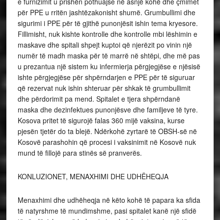
e furnizimit u prishën pothuajse në asnjë kohë dhe çmimet
për PPE u rritën jashtëzakonisht shumë. Grumbullimi dhe
sigurimi i PPE për të gjithë punonjësit ishin tema kryesore.
Fillimisht, nuk kishte kontrolle dhe kontrolle mbi lëshimin e
maskave dhe spitali shpejt kuptoi që njerëzit po vinin një
numër të madh maska ​​për të marrë në shtëpi, dhe më pas
u prezantua një sistem ku infermierja përgjegjëse e njësisë
ishte përgjegjëse për shpërndarjen e PPE për të siguruar
që rezervat nuk ishin shteruar për shkak të grumbullimit
dhe përdorimit pa mend. Spitalet e tjera shpërndanë
maska ​​dhe dezinfektues punonjësve dhe familjeve të tyre.
Kosova pritet të sigurojë falas 360 mijë vaksina, kurse
pjesën tjetër do ta blejë. Ndërkohë zyrtarë të OBSH-së në
Kosovë parashohin që procesi i vaksinimit në Kosovë nuk
mund të fillojë para stinës së pranverës.
KONLUZIONET, MENAXHIMI DHE UDHËHEQJA
Menaxhimi dhe udhëheqja në këto kohë të papara ka sfida
të natyrshme të mundimshme, pasi spitalet kanë një sfidë