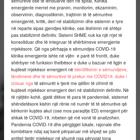
sëmurëve ose të lënduarve deri në spital. Klinika
emergjente merret me pranim, monitorim, ekzaminim,
observimin, diagnostikimin, trajtimin të të sëmurëve
emergjentë, kritik, deri në stabilizimin dhe sistemin e tyre
në reparte sipas gjendjes klinike, ose lëshimin në shtëpi
pas stabilizimit definitiv. Sistemi SHME nuk ka një rrjet të
konsoliduar dhe të integruar të shërbimeve emergjente
mjekësore. Që nga përhapja e sëmundjes COVID-19
klinika emergjente ishte në vijën e parë të frontit, duke
shërbyer në funksion thelbësor e duke u bazuar në ligjin e
kujdesit mjekësor emergjent në
identifikimin e sëmundjeve,
lëndimeve dhe të sëmurëve të prekur me COVID19, duke i
izoluar nga
të sëmurët e tjerë me qëllim të ofrimit të
kujdesit mjekësor emergjent deri në stabilizimin definitiv. Në
të njëjtën kohë, gjatë ditëve të para të pandemisë, sistemet
shëndetësore kishin një rënie në numër të të sëmurëve që
kërkonin kujdes akut (ose mos paraqitje ED) emergjent për
shkak të COVID-19, mbeten që më vonë të analizohen.
Pandemia COVID-19 dhe përgjigjet lokale, rajonale dhe
kombëtare ndaj saj kanë përparuar më shpejt se çdo
entitet tjetër mjekësor në shumë nga përvojat tona