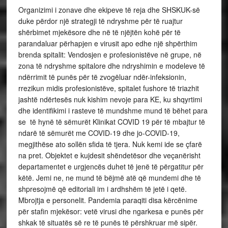
Organizimi i zonave dhe ekipeve të reja dhe SHSKUK-së
duke përdor një strategji të ndryshme për të ruajtur
shërbimet mjekësore dhe në të njëjtën kohë për të
parandaluar përhapjen e virusit apo edhe një shpërthim
brenda spitalit: Vendosjen e profesionistëve në grupe, në
zona të ndryshme spitalore dhe ndryshimin e modeleve të
ndërrimit të punës për të zvogëluar ndër-infeksionin,
rrezikun midis profesionistëve, spitalet fushore të triazhit
jashtë ndërtesës nuk kishim nevoje para KE, ku shqyrtimi
dhe identifikimi i rasteve të mundshme mund të bëhet para
se të hynë të sëmurët Klinikat COVID 19 për të mbajtur të
ndarë të sëmurët me COVID-19 dhe jo-COVID-19,
megjithëse ato sollën sfida të tjera. Nuk kemi ide se çfarë
na pret. Objektet e kujdesit shëndetësor dhe veçanërisht
departamentet e urgjencës duhet të jenë të përgatitur për
këtë. Jemi ne, ne mund të bëjmë atë që mundemi dhe të
shpresojmë që editoriali im i ardhshëm të jetë i qetë.
Mbrojtja e personelit. Pandemia paraqiti disa kërcënime
për stafin mjekësor: vetë virusi dhe ngarkesa e punës për
shkak të situatës së re të punës të përshkruar më sipër.