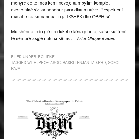
mënyrë që të mos kemi nevojë ta mbyllim komplet
ekonominë siç ka ndodhur para disa muajve. Respektoni
masat e reakomanduar nga IKSHPK dhe OBSH-së.
Me shëndet çdo gjë na duket e kënaqshme, kurse kur jemi
të sëmurë asgjë nuk na kënaq.
– Artur Shopenhauer.
FILED UNDER:
POLITIKE
TAGGED WITH:
PROF. ASOC. BASRI LENJANI MD.PHD
,
SOKOL
PAJA