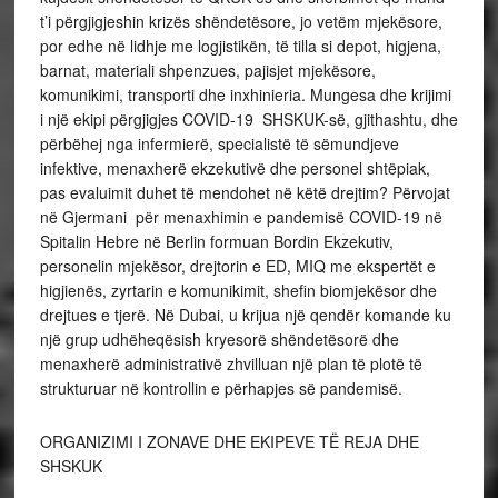
t’i përgjigjeshin krizës shëndetësore, jo vetëm mjekësore,
por edhe në lidhje me logjistikën, të tilla si depot, higjena,
barnat, materiali shpenzues, pajisjet mjekësore,
komunikimi, transporti dhe inxhinieria. Mungesa dhe krijimi
i një ekipi përgjigjes COVID-19 SHSKUK-së, gjithashtu, dhe
përbëhej nga infermierë, specialistë të sëmundjeve
infektive, menaxherë ekzekutivë dhe personel shtëpiak,
pas evaluimit duhet të mendohet në këtë drejtim? Përvojat
në Gjermani për menaxhimin e pandemisë COVID-19 në
Spitalin Hebre në Berlin formuan Bordin Ekzekutiv,
personelin mjekësor, drejtorin e ED, MIQ me ekspertët e
higjienës, zyrtarin e komunikimit, shefin biomjekësor dhe
drejtues e tjerë. Në Dubai, u krijua një qendër komande ku
një grup udhëheqësish kryesorë shëndetësorë dhe
menaxherë administrativë zhvilluan një plan të plotë të
strukturuar në kontrollin e përhapjes së pandemisë.
ORGANIZIMI I ZONAVE DHE EKIPEVE TË REJA DHE
SHSKUK