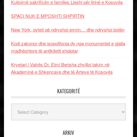
Kujtojmë sakrificën e familjes Lleshi për lirinë e Kosovës
SPAÇI NUK E MPOSHTI SHPIRTIN
New York, qyteti që ndryshoi emrin… dhe ndryshoi botën
Kodi zakonor dhe isopolifonia dy nga monumentet e gjalla
madhështore të antikitetit shqiptar
Kryetari i Vatrës Dr. Elmi Berisha zhvilloi takim në
Akademinë e Shkencave dhe të Arteve të Kosovës
KATEGORITË
Kategoritë
ARKIV