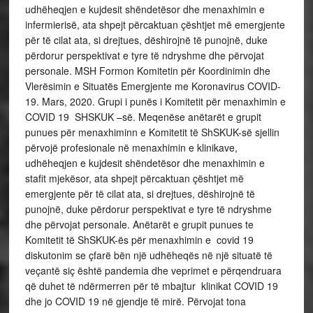
udhëheqjen e kujdesit shëndetësor dhe menaxhimin e
infermierisë, ata shpejt përcaktuan çështjet më emergjente
për të cilat ata, si drejtues, dëshirojnë të punojnë, duke
përdorur perspektivat e tyre të ndryshme dhe përvojat
personale. MSH Formon Komitetin për Koordinimin dhe
Vlerësimin e Situatës Emergjente me Koronavirus COVID-
19. Mars, 2020. Grupi i punës i Komitetit për menaxhimin e
COVID 19 SHSKUK –së. Meqenëse anëtarët e grupit
punues për menaxhiminn e Komitetit të ShSKUK-së sjellin
përvojë profesionale në menaxhimin e klinikave,
udhëheqjen e kujdesit shëndetësor dhe menaxhimin e
stafit mjekësor, ata shpejt përcaktuan çështjet më
emergjente për të cilat ata, si drejtues, dëshirojnë të
punojnë, duke përdorur perspektivat e tyre të ndryshme
dhe përvojat personale. Anëtarët e grupit punues te
Komitetit të ShSKUK-ës për menaxhimin e covid 19
diskutonim se çfarë bën një udhëheqës në një situatë të
veçantë siç është pandemia dhe veprimet e përqendruara
që duhet të ndërmerren për të mbajtur klinikat COVID 19
dhe jo COVID 19 në gjendje të mirë. Përvojat tona