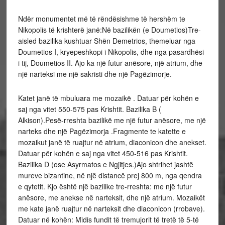
Ndër monumentet më të rëndësishme të hershëm te
Nikopolis të krishterë janë:Në bazilikën (e Doumetios)Tre-
aisled bazilika kushtuar Shën Demetrios, themeluar nga
Doumetios I, kryepeshkopi i Nikopolis, dhe nga pasardhësi
i tij, Doumetios II. Ajo ka një futur anësore, një atrium, dhe
një narteksi me një sakristi dhe një Pagëzimorje.
Katet janë të mbuluara me mozaikë . Datuar për kohën e
saj nga vitet 550-575 pas Krishtit. Bazilika B (
Alkison).Pesë-rreshta bazilikë me një futur anësore, me një
narteks dhe një Pagëzimorja .Fragmente te katette e
mozaikut janë të ruajtur në atrium, diaconicon dhe anekset.
Datuar për kohën e saj nga vitet 450-516 pas Krishtit.
Bazilika D (ose Asyrmatos e Ngjitjes.)Ajo shtrihet jashtë
mureve bizantine, në një distancë prej 800 m, nga qendra
e qytetit. Kjo është një bazilike tre-rreshta: me një futur
anësore, me anekse në narteksit, dhe një atrium. Mozaikët
me kate janë ruajtur në narteksit dhe diaconicon (rrobave).
Datuar në kohën: Midis fundit të tremujorit të tretë të 5-të