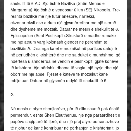
shekullit të 6 AD .Kjo është Bazilika (Shën Menas e
Margarona).Ajo është e vendosur 6 km (SE) Nikopolis. Tre-
reshta bazilikë me një futur anësore, narteksi,
ekzonarteksit ose atrium një gjysmërrethor me një sternë
dhe dysheme me mozaik. Datuar në mesin e shekullit të 6.
Episcopeion (Seat Peshkopit).Strukturë e madhe romake
me një atrium varg kolonash gjendet në perëndim të
bazilikës A. Disa nga katet e mozaikut në porticos datojnë
në periudhën e krishterë dhe me sa duket e mundshme, që
ndërtesa u shndërrua në vendin e peshkopit, gjatë kohëve
të krishtera. Ajo përfshin dhoma të vogla, një hyrje dhe një
oborr me një apse. Pjesët e kateve të mozaikut kanë
mbijetuar. Datuar në gjysmën e dytë të shekullit të 5.
2.
Në mesin e atyre shenjtorëve, për të cilin shumë pak është
përmendur, është Shën Eleutherius, një nga paraardhësit e
papëve shqiptarë të tjerë, dhe një prej atyre personazheve
të njohur që kanë kontribuar në përhapjen e krishterimit, jo