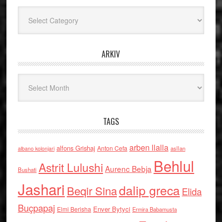
Kategoritë
ARKIV
Arkiv
TAGS
arben llalla
alfons Grishaj
Anton Cefa
asllan
albano kolonjari
Behlul
Astrit Lulushi
Aurenc Bebja
Bushati
Jashari
dalip greca
Beqir Sina
Elida
Buçpapaj
Enver Bytyci
Elmi Berisha
Ermira Babamusta