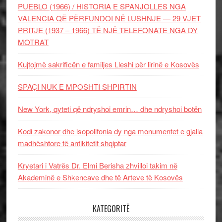
PUEBLO (1966) / HISTORIA E SPANJOLLES NGA
VALENCIA QË PËRFUNDOI NË LUSHNJE — 29 VJET
PRITJE (1937 – 1966) TË NJË TELEFONATE NGA DY
MOTRAT
Kujtojmë sakrificën e familjes Lleshi për lirinë e Kosovës
SPAÇI NUK E MPOSHTI SHPIRTIN
New York, qyteti që ndryshoi emrin… dhe ndryshoi botën
Kodi zakonor dhe isopolifonia dy nga monumentet e gjalla
madhështore të antikitetit shqiptar
Kryetari i Vatrës Dr. Elmi Berisha zhvilloi takim në
Akademinë e Shkencave dhe të Arteve të Kosovës
KATEGORITË