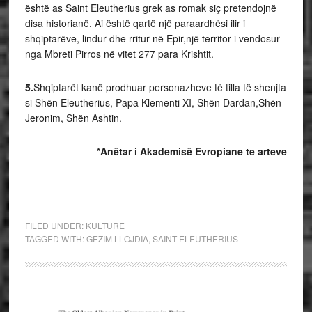
është as Saint Eleutherius grek as romak siç pretendojnë
disa historianë. Ai është qartë një paraardhësi ilir i
shqiptarëve, lindur dhe rritur në Epir,një territor i vendosur
nga Mbreti Pirros në vitet 277 para Krishtit.
5.
Shqiptarët kanë prodhuar personazheve të tilla të shenjta
si Shën Eleutherius, Papa Klementi XI, Shën Dardan,Shën
Jeronim, Shën Ashtin.
*Anëtar i Akademisë Evropiane te arteve
FILED UNDER:
KULTURE
TAGGED WITH:
GEZIM LLOJDIA
,
SAINT ELEUTHERIUS