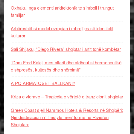
Oxhaku, nga elementi arkitektonik te simboli i trungut
familjar
Arbëreshët si model evropian i mbrojtjes së identitetit
kulturor
Sali Shijaku, “Diego Rivera” shqiptar i artit tonë kombëtar
“Dom Fred Kalaj, mes altarit dhe atdheut si hermeneutikë
e shpresës, kujtesës dhe shërbimit”
A PO ARMATOSET BALLKANI?
Kriza e vlerave – Tragjedia e vërtetë e tranzicionit shqiptar
Green Coast sjell Nammos Hotels & Resorts në Shqipëri:
Një destinacion i ri lifestyle merr formë në Rivierën
Shqiptare