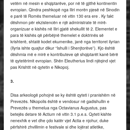
vetëm në mesin e shqiptarëve, por në të gjithë kontinentin
evropian. Qindra peshkopë nga Iliri morën pjesë në Sinodin
e parë të Romës themeluar në vitin 130 era ere . Ky fakt
dëshmon për ekzistencën e një administrate të mirë-
organizuar e kishës në Iliri gjatë shekullit të 2. Elementet e
para të kishës që përbëjnë themelet e doktrinës së
krishterë, shtatë kodet ekumenike, janë nga territoret ilyrian
(llyria ishte quajtur dikur “Ishulli i Shenjtorëve”). Kjo është
dëshmia më e mirë e kontributeve që shqiptarët kanë bërë
të qytetërimit evropian. Shën Eleutherius lindi njëqind vjet
pas Krishtit në qytetin e Nikopoj.
3.
Disa arkeologë pohojnë se ky është qyteti i pranishëm në
Prevezës. Nikopolis është e vendosur në gadishullin e
Prevezës u themelua nga Octavianus Augustus, pas
betejës detare të Actium në vitin 3.1 p.e.s. Qyteti kishte
nenexhik e vet dhe çdo katër vjet Actia e njohur, duke
përfshirë zhvillimin e festivale si dhe lojërat atletike,