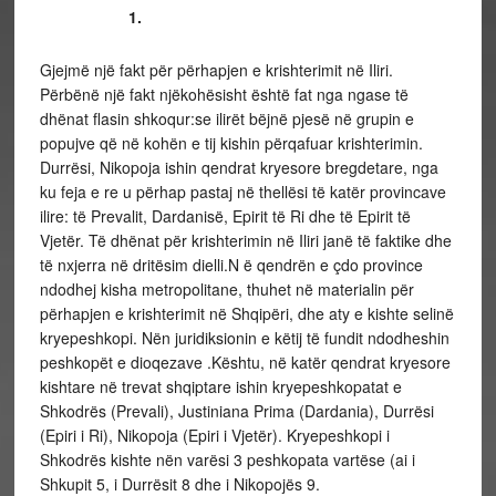
1.
Gjejmë një fakt për përhapjen e krishterimit në Iliri.
Përbënë një fakt njëkohësisht është fat nga ngase të
dhënat flasin shkoqur:se ilirët bëjnë pjesë në grupin e
popujve që në kohën e tij kishin përqafuar krishterimin.
Durrësi, Nikopoja ishin qendrat kryesore bregdetare, nga
ku feja e re u përhap pastaj në thellësi të katër provincave
ilire: të Prevalit, Dardanisë, Epirit të Ri dhe të Epirit të
Vjetër. Të dhënat për krishterimin në Iliri janë të faktike dhe
të nxjerra në dritësim dielli.N ë qendrën e çdo province
ndodhej kisha metropolitane, thuhet në materialin për
përhapjen e krishterimit në Shqipëri, dhe aty e kishte selinë
kryepeshkopi. Nën juridiksionin e këtij të fundit ndodheshin
peshkopët e dioqezave .Kështu, në katër qendrat kryesore
kishtare në trevat shqiptare ishin kryepeshkopatat e
Shkodrës (Prevali), Justiniana Prima (Dardania), Durrësi
(Epiri i Ri), Nikopoja (Epiri i Vjetër). Kryepeshkopi i
Shkodrës kishte nën varësi 3 peshkopata vartëse (ai i
Shkupit 5, i Durrësit 8 dhe i Nikopojës 9.