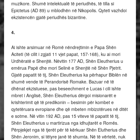
muzikore. Shumë intelektualë të periudhës, të tilla si
Epictetus (AD 89) u mblodhën në Nikopolis. Qyteti vazhdoi
ekzistencën gjatë periudhës bizantine.
4.
Ai ishte arsimuar në Romë nëndrejtimin e Papa Shën
Aciteti (të cilit i zgjati 11 vjet papat, 157-168), ku ai mori
Urdhëratë e Shenjtë. Nëvitin 177 AD, Shën Eleutherius u
emërua Papë dhe mori Selinë e Shenjtë në Shën Pjetrit.
Gjatë papatit të tij, Shën Eleutherius ka përhapur Biblën në
shumë vende të Perandorisë Romake. Bazuar në të
dhënat ekzistuese, pas beseechment e Lucas i cili ishte
mbret i Anglisë, Shën Eleutherius dërgoi misionarët e
krishterimit që të predikonin – besimin për kombet e
qytetëruara evropiane dhe që mbeten mbizotërues në ditët
e sotme. Në vitin 192 AD, pas 15 viteve të papatit të tij,
Shën Eleutherius u martirizua nga idhujtarët e Romës.
Përpjekjet nga të tjerët për të kërkuar Shën Elutherius dhe
Shën Jeronim, si tëtyre janë të shumta. Në të vërtetë, nuk