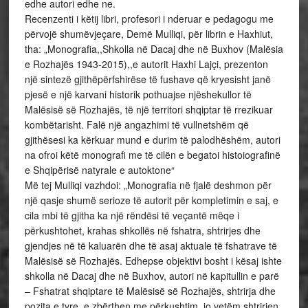
edhe autori edhe ne.
Recenzenti i këtij libri, profesori i nderuar e pedagogu me
përvojë shumëvjeçare, Demë Mulliqi, për librin e Haxhiut,
tha: „Monografia,,Shkolla në Dacaj dhe në Buxhov (Malësia
e Rozhajës 1943-2015),,e autorit Haxhi Lajçi, prezenton
një sintezë gjithëpërfshirëse të fushave që kryesisht janë
pjesë e një karvani historik pothuajse njëshekullor të
Malësisë së Rozhajës, të një territori shqiptar të rrezikuar
kombëtarisht. Falë një angazhimi të vullnetshëm që
gjithësesi ka kërkuar mund e durim të palodhëshëm, autori
na ofroi këtë monografi me të cilën e begatoi histoiografinë
e Shqipërisë natyrale e autoktone“
Më tej Mulliqi vazhdoi: „Monografia në fjalë deshmon për
një qasje shumë serioze të autorit për kompletimin e saj, e
cila mbi të gjitha ka një rëndësi të veçantë mëqe i
përkushtohet, krahas shkollës në fshatra, shtrirjes dhe
gjendjes në të kaluarën dhe të asaj aktuale të fshatrave të
Malësisë së Rozhajës. Edhepse objektivi bosht i kësaj ishte
shkolla në Dacaj dhe në Buxhov, autori në kapitullin e parë
– Fshatrat shqiptare të Malësisë së Rozhajës, shtrirja dhe
pozita e tyre, e zbërthen me përkushtim, jo vetëm shtrirjen