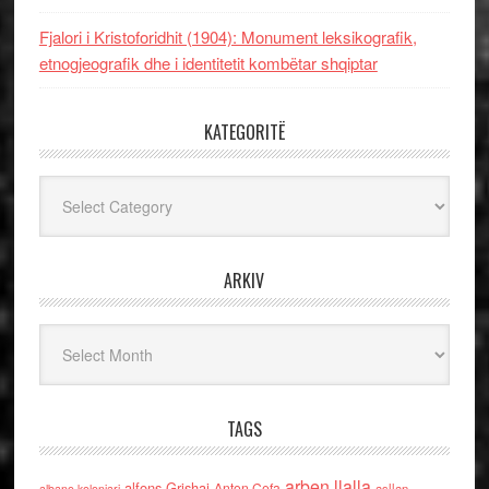
Fjalori i Kristoforidhit (1904): Monument leksikografik,
etnogjeografik dhe i identitetit kombëtar shqiptar
KATEGORITË
Kategoritë
ARKIV
Arkiv
TAGS
arben llalla
alfons Grishaj
Anton Cefa
asllan
albano kolonjari