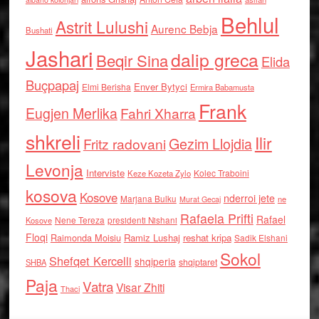
Behlul
Astrit Lulushi
Aurenc Bebja
Bushati
Jashari
dalip greca
Beqir Sina
Elida
Buçpapaj
Enver Bytyci
Elmi Berisha
Ermira Babamusta
Frank
Eugjen Merlika
Fahri Xharra
shkreli
Ilir
Gezim Llojdia
Fritz radovani
Levonja
Interviste
Kolec Traboini
Keze Kozeta Zylo
kosova
Kosove
nderroi jete
Marjana Bulku
ne
Murat Gecaj
Rafaela Prifti
Rafael
Nene Tereza
Kosove
presidenti Nishani
Floqi
Raimonda Moisiu
Ramiz Lushaj
reshat kripa
Sadik Elshani
Sokol
Shefqet Kercelli
shqiperia
shqiptaret
SHBA
Paja
Vatra
Visar Zhiti
Thaci