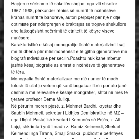
Hapjen e sërishme të shkollës shqipe, nga viti shkollor
1967-1968, përkunder rënies së numrit të nxënësëve
krahas numrit të banorëve, autori përpiqet për një nxitje
optimiste për ndërprerjen e braktisjës së trojeve shekullore
dhe fatkeqësisht ndërrimit të etnitetit të këtyre viseve
malësore.
Karakteristikë e kësaj monografije është materjalizimi i saj
me të dhëna për mësimdhënësit e të gjitha gjeneratave me
biografi individuale për secilin.Poashtu nuk kanë mbetur
jashtë kësaj biografie as emrat e nxënësve të gjeneratave
të tëra.
Monografia është materializuar me një numer të madh
fotosh të cilat jo vetem që kanë begatuar librin por ato janë
dëshmia më relevante e kësajë mongrafie“, shtoi në mes të
tjerave profesor Demë Mulliqi.
Në përurim moren pjesë, z. Mehmet Bardhi, kryetar dhe
Saubih Mehmeti, sekretar i Lidhjes Demiokratike në MZ –
nga Ulqini. Pastaj ish kryetari i Komunës së Pejës, z. Ali
Lajçi, shkrimtari ynë i madh z. Ramiz Kelmendi, Shefqet
Kelmendi nga Tirana, Smajl Smaka, publicist e përkthyes