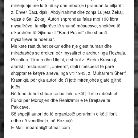
mirënjohje me lotë në sy dhe mburrje i pranuan familjarët:
z. Enver Daci, djali i Abdylrrahimit dhe zonja Luljeta Zekaj,
vajza e Sali Zekaj. Autori shprendau falas mbi 100 libra
mysafirëve, familjarëve të shumë mësuesve, shokëve të
dikurshëm të Gjimnazit ‘’Bedri Pejani’’ dhe shumë
mysafirëve te nderuar.
Me këtë rast duhet cekur edhe një gjest human dhe
miradashës se dreken për mysafiret e ardhur nga Rozhaja,
Prishtina, Tirana dhe Ulqini, e shtroi z. Blerim Krasniqi,
afarist i restaurantit „Univers’’, djali i mësuesit të parë
shqiptar të këtyre anëve, nga viti 1943, z. Muharrem Sherif
Krasniqit, për çka autori do t’i jetë mirënjohës gjatë gjithë
jetës.
Në fund duhet shtuar se botimin e këtij libri e mbështeti
Fondi për Mbrojtjen dhe Realizimin e të Drejtave të
Pakicave.
Së shpejti autori do të organizojë perurimin e këtij librit
edhe në vendlindje, në Rozhajë.
E-Mail: mbardhi@hotmail.com