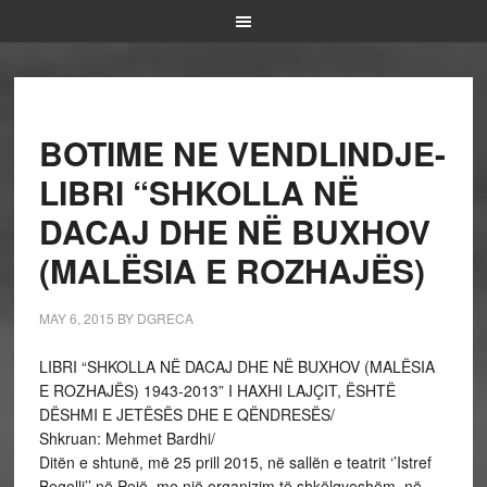
BOTIME NE VENDLINDJE-
LIBRI “SHKOLLA NË
DACAJ DHE NË BUXHOV
(MALËSIA E ROZHAJËS)
MAY 6, 2015
BY
DGRECA
LIBRI “SHKOLLA NË DACAJ DHE NË BUXHOV (MALËSIA
E ROZHAJËS) 1943-2013” I HAXHI LAJÇIT, ËSHTË
DËSHMI E JETËSËS DHE E QËNDRESËS/
Shkruan: Mehmet Bardhi/
Ditën e shtunë, më 25 prill 2015, në sallën e teatrit ‘’Istref
Begolli’’ në Pejë, me një organizim të shkëlqyeshëm, në