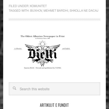
FILED UNDER:
KOMUNITET
TAGGED WITH:
BUXHOV
,
MEHMET BARDHI
,
SHKOLLA NE DACAJ
ARTIKUJT E FUNDIT