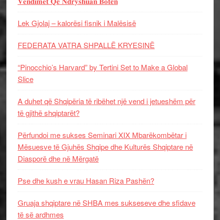
𝐕𝐞𝐧𝐝𝐢𝐦𝐞𝐭 𝐐𝐞̈ 𝐍𝐝𝐫𝐲𝐬𝐡𝐮𝐚𝐧 𝐁𝐨𝐭𝐞̈𝐧
Lek Gjolaj – kalorësi fisnik i Malësisë
FEDERATA VATRA SHPALLË KRYESINË
“Pinocchio’s Harvard” by Tertini Set to Make a Global
Slice
A duhet që Shqipëria të ribëhet një vend i jetueshëm për
të gjithë shqiptarët?
Përfundoi me sukses Seminari XIX Mbarëkombëtar i
Mësuesve të Gjuhës Shqipe dhe Kulturës Shqiptare në
Diasporë dhe në Mërgatë
Pse dhe kush e vrau Hasan Riza Pashën?
Gruaja shqiptare në SHBA mes sukseseve dhe sfidave
të së ardhmes