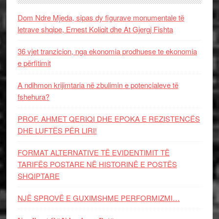
Dom Ndre Mjeda, sipas dy figurave monumentale të
letrave shqipe, Ernest Koliqit dhe At Gjergj Fishta
36 vjet tranzicion, nga ekonomia prodhuese te ekonomia
e përfitimit
A ndihmon krijimtaria në zbulimin e potencialeve të
fshehura?
PROF. AHMET QERIQI DHE EPOKA E REZISTENCЁS
DHE LUFTЁS PЁR LIRI!
FORMAT ALTERNATIVE TË EVIDENTIMIT TË
TARIFËS POSTARE NË HISTORINË E POSTËS
SHQIPTARE
NJË SPROVË E GUXIMSHME PERFORMIZMI…