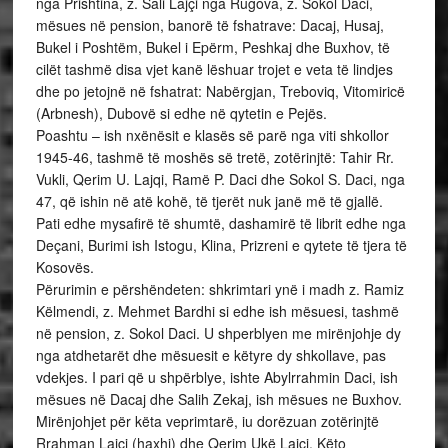
nga Prishtina, z. Sali Lajçi nga Rugova, z. Sokol Daci,
mësues në pension, banorë të fshatrave: Dacaj, Husaj,
Bukel i Poshtëm, Bukel i Epërm, Peshkaj dhe Buxhov, të
cilët tashmë disa vjet kanë lëshuar trojet e veta të lindjes
dhe po jetojnë në fshatrat: Nabërgjan, Treboviq, Vitomiricë
(Arbnesh), Dubovë si edhe në qytetin e Pejës.
Poashtu – ish nxënësit e klasës së parë nga viti shkollor
1945-46, tashmë të moshës së tretë, zotërinjtë: Tahir Rr.
Vukli, Qerim U. Lajqi, Ramë P. Daci dhe Sokol S. Daci, nga
47, që ishin në atë kohë, të tjerët nuk janë më të gjallë.
Pati edhe mysafirë të shumtë, dashamirë të librit edhe nga
Deçani, Burimi ish Istogu, Klina, Prizreni e qytete të tjera të
Kosovës.
Përurimin e përshëndeten: shkrimtari ynë i madh z. Ramiz
Këlmendi, z. Mehmet Bardhi si edhe ish mësuesi, tashmë
në pension, z. Sokol Daci. U shperblyen me mirënjohje dy
nga atdhetarët dhe mësuesit e këtyre dy shkollave, pas
vdekjes. I pari që u shpërblye, ishte Abylrrahmin Daci, ish
mësues në Dacaj dhe Salih Zekaj, ish mësues ne Buxhov.
Mirënjohjet për këta veprimtarë, iu dorëzuan zotërinjtë
Rrahman Lajçi (haxhi) dhe Qerim Ukë Lajçi. Këto