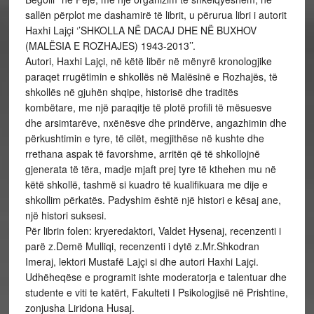
sallën përplot me dashamirë të librit, u përurua libri i autorit
Haxhi Lajçi ‘’SHKOLLA NË DACAJ DHE NË BUXHOV
(MALËSIA E ROZHAJES) 1943-2013’’.
Autori, Haxhi Lajçi, në këtë libër në mënyrë kronologjike
paraqet rrugëtimin e shkollës në Malësinë e Rozhajës, të
shkollës në gjuhën shqipe, historisë dhe traditës
kombëtare, me një paraqitje të plotë profili të mësuesve
dhe arsimtarëve, nxënësve dhe prindërve, angazhimin dhe
përkushtimin e tyre, të cilët, megjithëse në kushte dhe
rrethana aspak të favorshme, arritën që të shkollojnë
gjenerata të tëra, madje mjaft prej tyre të kthehen mu në
këtë shkollë, tashmë si kuadro të kualifikuara me dije e
shkollim përkatës. Padyshim është një histori e kësaj ane,
një histori suksesi.
Për librin folen: kryeredaktori, Valdet Hysenaj, recenzenti i
parë z.Demë Mulliqi, recenzenti i dytë z.Mr.Shkodran
Imeraj, lektori Mustafë Lajçi si dhe autori Haxhi Lajçi.
Udhëheqëse e programit ishte moderatorja e talentuar dhe
studente e viti te katërt, Fakulteti I Psikologjisë në Prishtine,
zonjusha Liridona Husaj.