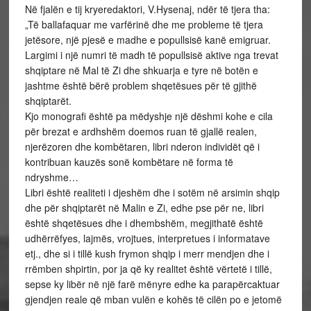
Në fjalën e tij kryeredaktori, V.Hysenaj, ndër të tjera tha:
„Të ballafaquar me varfërinë dhe me probleme të tjera
jetësore, një pjesë e madhe e popullsisë kanë emigruar.
Largimi i një numri të madh të popullsisë aktive nga trevat
shqiptare në Mal të Zi dhe shkuarja e tyre në botën e
jashtme është bërë problem shqetësues për të gjithë
shqiptarët.
Kjo monografi është pa mëdyshje një dëshmi kohe e cila
për brezat e ardhshëm doemos ruan të gjallë realen,
njerëzoren dhe kombëtaren, libri nderon individët që i
kontribuan kauzës sonë kombëtare në forma të
ndryshme…
Libri është realiteti i djeshëm dhe i sotëm në arsimin shqip
dhe për shqiptarët në Malin e Zi, edhe pse për ne, libri
është shqetësues dhe i dhembshëm, megjithatë është
udhërrëfyes, lajmës, vrojtues, interpretues i informatave
etj., dhe si i tillë kush frymon shqip i merr mendjen dhe i
rrëmben shpirtin, por ja që ky realitet është vërtetë i tillë,
sepse ky libër në një farë mënyre edhe ka parapërcaktuar
gjendjen reale që mban vulën e kohës të cilën po e jetomë