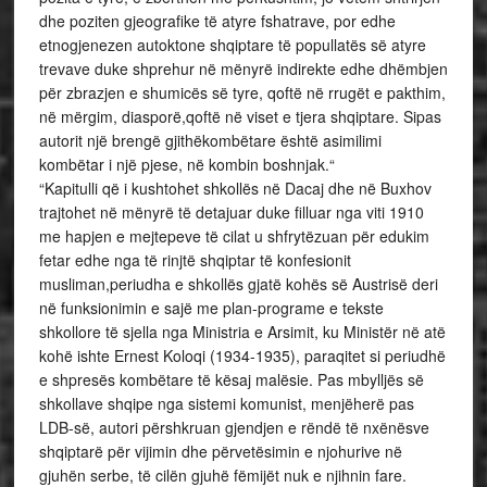
dhe poziten gjeografike të atyre fshatrave, por edhe
etnogjenezen autoktone shqiptare të popullatës së atyre
trevave duke shprehur në mënyrë indirekte edhe dhëmbjen
për zbrazjen e shumicës së tyre, qoftë në rrugët e pakthim,
në mërgim, diasporë,qoftë në viset e tjera shqiptare. Sipas
autorit një brengë gjithëkombëtare është asimilimi
kombëtar i një pjese, në kombin boshnjak.“
“Kapitulli që i kushtohet shkollës në Dacaj dhe në Buxhov
trajtohet në mënyrë të detajuar duke filluar nga viti 1910
me hapjen e mejtepeve të cilat u shfrytëzuan për edukim
fetar edhe nga të rinjtë shqiptar të konfesionit
musliman,periudha e shkollës gjatë kohës së Austrisë deri
në funksionimin e sajë me plan-programe e tekste
shkollore të sjella nga Ministria e Arsimit, ku Ministër në atë
kohë ishte Ernest Koloqi (1934-1935), paraqitet si periudhë
e shpresës kombëtare të kësaj malësie. Pas mbylljës së
shkollave shqipe nga sistemi komunist, menjëherë pas
LDB-së, autori përshkruan gjendjen e rëndë të nxënësve
shqiptarë për vijimin dhe përvetësimin e njohurive në
gjuhën serbe, të cilën gjuhë fëmijët nuk e njihnin fare.