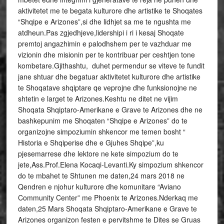
aktivitetet me te begata kulturore dhe artistike te Shoqates
“Shqipe e Arizones”,si dhe lidhjet sa me te ngushta me
atdheun.Pas zgjedhjeve,lidershipi i ri i kesaj Shoqate
premtoj angazhimin e palodhshem per te vazhduar me
vizionin dhe misionin per te kontribuar per ceshtjen tone
kombetare.Gjithashtu, duhet permendur se viteve te fundit
jane shtuar dhe begatuar aktivitetet kulturore dhe artistike
te Shoqatave shqiptare qe veprojne dhe funksionojne ne
shtetin e larget te Arizones.Keshtu ne ditet ne vijim
Shoqata Shqiptaro-Amerikane e Grave te Arizones dhe ne
bashkepunim me Shoqaten “Shqipe e Arizones” do te
organizojne simpoziumin shkencor me temen bosht “
Historia e Shqiperise dhe e Gjuhes Shqipe”,ku
pjesemarrese dhe lektore ne kete simpozium do te
jete,Ass.Prof.Elena Kocaqi-Levanti.Ky simpozium shkencor
do te mbahet te Shtunen me daten,24 mars 2018 ne
Qendren e njohur kulturore dhe komunitare “Aviano
Community Center” me Phoenix te Arizones.Nderkaq me
daten,25 Mars Shoqata Shqiptaro-Amerikane e Grave te
Arizones organizon festen e pervitshme te Dites se Gruas