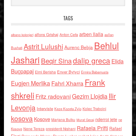
TAGS
arben llalla
alfons Grishaj
Anton Cefa
asllan
albano kolonjari
Behlul
Astrit Lulushi
Aurenc Bebja
Bushati
Jashari
dalip greca
Beqir Sina
Elida
Buçpapaj
Enver Bytyci
Elmi Berisha
Ermira Babamusta
Frank
Eugjen Merlika
Fahri Xharra
shkreli
Ilir
Gezim Llojdia
Fritz radovani
Levonja
Interviste
Kolec Traboini
Keze Kozeta Zylo
kosova
Kosove
nderroi jete
Marjana Bulku
ne
Murat Gecaj
Rafaela Prifti
Rafael
Nene Tereza
Kosove
presidenti Nishani