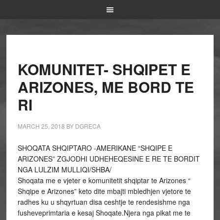
KOMUNITET- SHQIPET E
ARIZONES, ME BORD TE
RI
MARCH 25, 2018
BY
DGRECA
SHOQATA SHQIPTARO -AMERIKANE “SHQIPE E
ARIZONES” ZGJODHI UDHEHEQESINE E RE TE BORDIT
NGA LULZIM MULLIQI/SHBA/
Shoqata me e vjeter e komunitetit shqiptar te Arizones “
Shqipe e Arizones” keto dite mbajti mbledhjen vjetore te
radhes ku u shqyrtuan disa ceshtje te rendesishme nga
fusheveprimtaria e kesaj Shoqate.Njera nga pikat me te