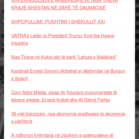
KRAJË-SHESTAN NË ZARË TË DALMACISË
SHPOPULLIMI, PUSHTIMI I SHEKULLIT XXI
VATRA’s Letter to President Trump: End the Hague
Injustice
Nga Tirana në Kukaj për të parë “Lahuta e Malësisë”
Kardinali Ernest Simoni rikthehet si dëshmitar në Burgun
e Spaçit
Dom Ndre Mjeda, sipas dy figurave monumentale të
letrave shqipe, Ernest Koliqit dhe At Gjergj Fishta
36 vjet tranzicion, nga ekonomia prodhuese te ekonomia
e përfitimit
A ndihmon krijimtaria në zbulimin e potencialeve të