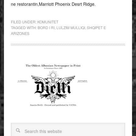
ne restorantin,Marriott Phoenix Desrt Ridge.
FILED UNDER:
KOMUNITET
TAGGED WITH:
BORD I RI
,
LULZIM MULLIQI
,
SHQIPET E
ARIZONES