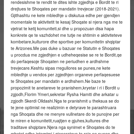
rendesishme te rendit te dites ishte zgjedhja e Bordit te ri
drejtues te Shoqates per mandatin trevjecar (2018-2021).
Gjithashtu ne kete mbledhje u diskutua edhe per gjendjen
momentale te aktivitetit te kesaj Shoqate si njera nga me te
vjetrat te ketij komuniteti,si dhe u propozuan disa hapa
konkrete qe te vazhdohet me tutje ne shtimin e aktiviteteve
kombetare,kulturore dhe sportive per komunitetin shqiptar
te Arizones.Me pas duke u bazuar ne Statutin e Shoqates
u procdua me zgjedhjen e udheheqesise se re te Bordit,qe
do perfaqesoje Shoqaten ne periudhen e ardhshme
trevjecare.Keshtu sipas rregullores se punes,ne kete
mbledhje u vendos per zgjedhjen organeve perfaqesuese
te Shoqates per mandatin e ardhshem.Ne baze te
propozimit te anetareve te pranishem,kryetar i ri i Bordit u
zgjodh,Florim Ymeri,sekretar Rysha Hamiti dhe arkatar u
zgjodh Skerdi Olldashi.Nga te pranishmit u theksua se do
te jene optimist ne realizimin e detyrave te parashtruara
nga Shoqata dhe ne menyre vullnetare do te punojne per
te miren e komunitetit,ruajtjen e gjuhes,kultures dhe
traditave shqiptare.Njera nga synimet e Shoqates do te
mbetet edhe integrimi i gjeneratave te reja ne punen dhe