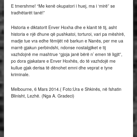
E tmershme! “Me kenë okupatori i huej, ma i ‘mirë” se
tradhëtarët tanë!”
Historia e diktatorit Enver Hoxha dhe e klanit të tij, asht
historia e një dhune që pushkatoi, torturoi, vari pa mëshirë,
madje tue vra edhe fëmijët në barkun e Nanës, per me ua
marrë gjakun perbindshi, ndonse nostalgjiket e tij
vazhdojnë me mashtrue “gjoja janë bërë n’ emen të ligjit”,
po dora gjakatare e Enver Hoxhës, do të vazhdojë me
kullue gjak derisa të dënohet emni dhe veprat e tyne
kriminale.
Melbourne, 6 Mars 2014.( Foto:Ura e Shkinës, në fshatin
Blinisht, Lezhë. (Nga A. Gradeci)