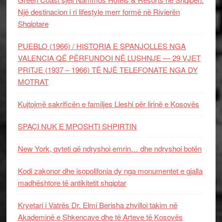
Një destinacion i ri lifestyle merr formë në Rivierën
Shqiptare
PUEBLO (1966) / HISTORIA E SPANJOLLES NGA
VALENCIA QË PËRFUNDOI NË LUSHNJE — 29 VJET
PRITJE (1937 – 1966) TË NJË TELEFONATE NGA DY
MOTRAT
Kujtojmë sakrificën e familjes Lleshi për lirinë e Kosovës
SPAÇI NUK E MPOSHTI SHPIRTIN
New York, qyteti që ndryshoi emrin… dhe ndryshoi botën
Kodi zakonor dhe isopolifonia dy nga monumentet e gjalla
madhështore të antikitetit shqiptar
Kryetari i Vatrës Dr. Elmi Berisha zhvilloi takim në
Akademinë e Shkencave dhe të Arteve të Kosovës