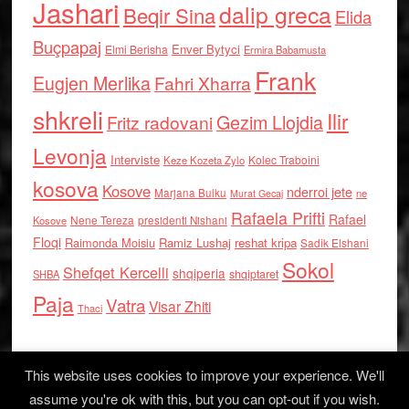
Jashari
dalip greca
Beqir Sina
Elida
Buçpapaj
Enver Bytyci
Elmi Berisha
Ermira Babamusta
Frank
Eugjen Merlika
Fahri Xharra
shkreli
Ilir
Gezim Llojdia
Fritz radovani
Levonja
Interviste
Kolec Traboini
Keze Kozeta Zylo
kosova
Kosove
nderroi jete
Marjana Bulku
ne
Murat Gecaj
Rafaela Prifti
Rafael
Nene Tereza
Kosove
presidenti Nishani
Floqi
Raimonda Moisiu
Ramiz Lushaj
reshat kripa
Sadik Elshani
Sokol
Shefqet Kercelli
shqiperia
shqiptaret
SHBA
Paja
Vatra
Visar Zhiti
Thaci
This website uses cookies to improve your experience. We'll
assume you're ok with this, but you can opt-out if you wish.