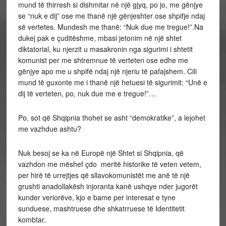
mund të thirresh si dishmitar në një gjyq, po jo, me gënjye
se “nuk e dij” ose me thanë një gënjeshter ose shpifje ndaj
së vertetes. Mundesh me thanë: “Nuk due me tregue!”.
Na
dukej pak e çuditëshme, mbasi jetonim në një shtet
diktatorial, ku njerzit u masakronin nga sigurimi i shtetit
komunist per me shtremnue të verteten ose edhe me
gënjye apo me u shpifë ndaj një njeriu të pafajshem. Cili
mund të guxonte me i thanë një hetuesi të sigurimit: “Unë e
dij të verteten, po, nuk due me e tregue!”…
Po, sot që Shqipnia thohet se asht “demokratike”, a lejohet
me vazhdue ashtu?
Nuk besoj se ka në Europë një Shtet si Shqipnia, që
vazhdon me mëshef çdo meritë historike të veten vetem,
per hirë të urrejtjes që sllavokomunistët me anë të një
grushti anadollakësh injoranta kanë ushqye nder jugorët
kunder veriorëve, kjo e bame per interesat e tyne
sunduese, mashtruese dhe shkatrruese të Identitetit
kombtar.