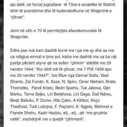
ajo datë, se forcat jugosllave të Titos e sovjetike të Stalinit,
ishin të pranishme dhe të kudondodhuna në Shqipninë e
“çliruar”.
Jemi në vitin e 70 të permbytjes sllavokomuniste të
Shqipnisë.
Edhe pse nuk kam dashtë kurrë me i pa me sy dhe as me
ua ndigjue emnat e tyne sot, kisha me dashtë me ua ba një
pyetje pikrisht atyne që na sollen “çlirimin” atëditë me 29
nandor 1944: “Kur ishit më të çliruar, me 7 Prill 1939 apo
me 29 nandor 1944?”, tue fillue nga Qemal Stafa, Vasil
Shanto, Zai Fundo, K. Xoxe, N. Spiru, Omer Nishani, Kristo
Themelko, Pandi Kristo, Bedri Spahiu, Tuk Jakova, Gjin
Marku, Teme Sejko, Liri Belishova, Liri Gega, Dali Ndreu,
Beqir Balluku, P. Dume, Hito Çako, A Këllezi, Koço
Thedhosi, Todi Lubojna, F. Paçrami, K. Ngjela, Mehmet e
Fiqrete Shehu, Kadri Hazbiu, etj…etj…që “me grushta
naltë”, vazhdojnë me u quejtë “çlirimtarë”.