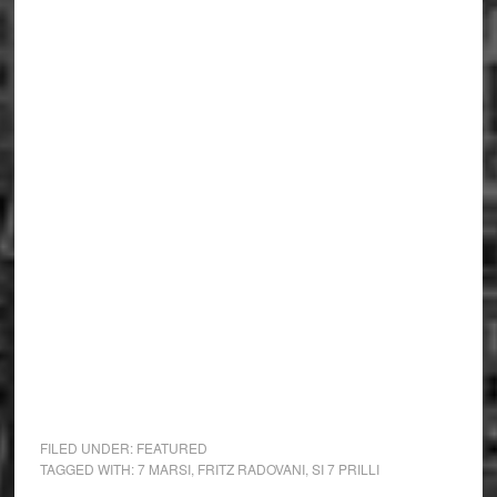
FILED UNDER:
FEATURED
TAGGED WITH:
7 MARSI
,
FRITZ RADOVANI
,
SI 7 PRILLI