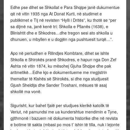
Edhe pse dihet se Shkollat e Para Shqipe janë dukumentue
që në vitin 1935 nga At Donat Kurti, në studimet e
publikimet e Tij në revisten “Hylli i Dritës”, ku thotë se “per
sa dijmë na, janë kenë tri: Shkolla e Pllanës (1638), e
Blinishtit dhe e Shkodres…dhe tregon sesi ato shkolla u
dhunuen, u mbyllen e u dogjën nga pushtuesit turqë…”.
Apo në periudhen e Rilindjes Kombtare, dihet se ishte
Shkolla e Shirokës pranë Shkodres, e hapun nga Don Zef
Ashta në vitin 1874, ku mësohej Gjuha Shqipe dhe pak
aritmetikë…Edhe kjo e dokumentueme me rregjistrin
themeltar të Kishës së Shirokës, si dhe nga studjuesit
Gjush Sheldija dhe Sander Troshani, mësues të asaj
shkollë ma vonë.
Sigurisht, kur bahet fjalë per studjues klerikë katolik të
Veriut, në pamundsi me ua kundershtue mendimin e Tyne,
gjithmonë i bazuem në dokumenta historike dhe në revista
e botime të sakta (mbasi po mos t’ ishin të tilla, nuk i lejonte