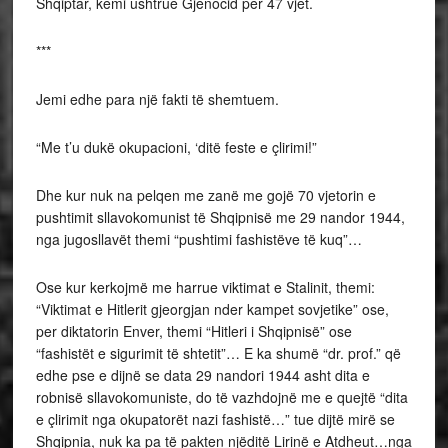
Shqiptar, kemi ushtrue Gjenocid per 47 vjet.
***
Jemi edhe para një fakti të shemtuem.
“Me t’u dukë okupacioni, ‘ditë feste e çlirimi!”
Dhe kur nuk na pelqen me zanë me gojë 70 vjetorin e
pushtimit sllavokomunist të Shqipnisë me 29 nandor 1944,
nga jugosllavët themi “pushtimi fashistëve të kuq”…
Ose kur kerkojmë me harrue viktimat e Stalinit, themi:
“Viktimat e Hitlerit gjeorgjan nder kampet sovjetike” ose,
per diktatorin Enver, themi “Hitleri i Shqipnisë” ose
“fashistët e sigurimit të shtetit”… E ka shumë “dr. prof.” që
edhe pse e dijnë se data 29 nandori 1944 asht dita e
robnisë sllavokomuniste, do të vazhdojnë me e quejtë “dita
e çlirimit nga okupatorët nazi fashistë…” tue dijtë mirë se
Shqipnia, nuk ka pa të pakten njëditë Lirinë e Atdheut…nga