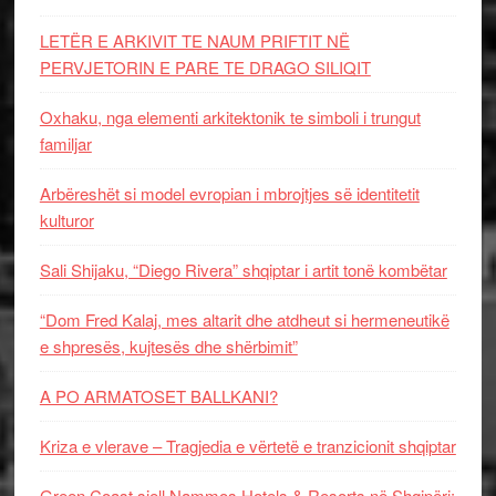
LETËR E ARKIVIT TE NAUM PRIFTIT NË
PERVJETORIN E PARE TE DRAGO SILIQIT
Oxhaku, nga elementi arkitektonik te simboli i trungut
familjar
Arbëreshët si model evropian i mbrojtjes së identitetit
kulturor
Sali Shijaku, “Diego Rivera” shqiptar i artit tonë kombëtar
“Dom Fred Kalaj, mes altarit dhe atdheut si hermeneutikë
e shpresës, kujtesës dhe shërbimit”
A PO ARMATOSET BALLKANI?
Kriza e vlerave – Tragjedia e vërtetë e tranzicionit shqiptar
Green Coast sjell Nammos Hotels & Resorts në Shqipëri: