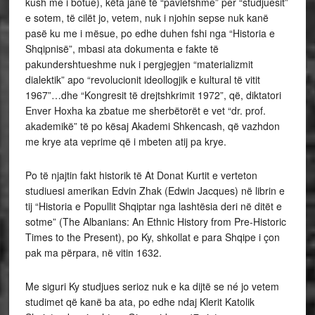
kush me i botue), këta janë të “pavlefshme” per “studjuesit”
e sotem, të cilët jo, vetem, nuk i njohin sepse nuk kanë
pasë ku me i mësue, po edhe duhen fshi nga “Historia e
Shqipnisë”, mbasi ata dokumenta e fakte të
pakundershtueshme nuk i pergjegjen “materializmit
dialektik” apo “revolucionit ideollogjik e kultural të vitit
1967”…dhe “Kongresit të drejtshkrimit 1972”, që, diktatori
Enver Hoxha ka zbatue me sherbëtorët e vet “dr. prof.
akademikë” të po kësaj Akademi Shkencash, që vazhdon
me krye ata veprime që i mbeten atij pa krye.
Po të njajtin fakt historik të At Donat Kurtit e verteton
studiuesi amerikan Edvin Zhak (Edwin Jacques) në librin e
tij “Historia e Popullit Shqiptar nga lashtësia deri në ditët e
sotme” (The Albanians: An Ethnic History from Pre-Historic
Times to the Present), po Ky, shkollat e para Shqipe i çon
pak ma përpara, në vitin 1632.
Me siguri Ky studjues serioz nuk e ka dijtë se né jo vetem
studimet që kanë ba ata, po edhe ndaj Klerit Katolik