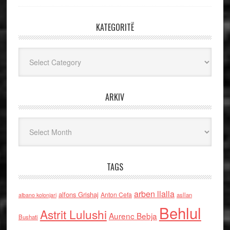
KATEGORITË
Kategoritë
ARKIV
Arkiv
TAGS
arben llalla
alfons Grishaj
Anton Cefa
asllan
albano kolonjari
Behlul
Astrit Lulushi
Aurenc Bebja
Bushati