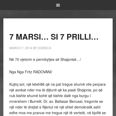
7 MARSI… SI 7 PRILLI…
MARCH 7, 2014
BY
DGRECA
Në 70 vjetorin e permbytjes së Shqipnisë…/
Nga Nga Fritz RADOVANI/
Kujtoj sot, një këshillë që na pat tregue shumë vite perpara
një avokat nder ma të dijtunit që ka pasë Shqipnia, po që
nuk kishte shumë kohë që kishte dalë nga burgu i
mnershem i Burrelit. Dr. av. Baltasar Benussi, tregonte se
një nder të drejtat e Njeriut në një shtet demokratik asht
edhe mos me pranue me tregue një të vertetë, në kjoftë se