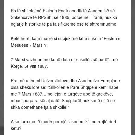
Po të shfletojmë Fjalorin Enciklopedik të Akademisë së
Shkencave të RPSSh, së 1985, botue në Tiranë, nuk ka
ngjarje historike të pa falsifikueme ose të shtremnueme.
Ketë herë, kam marrë si subjekt në këte shkrim “Festen e
Mësuesit 7 Marsin”.
7 Marsi vazhdon me kenë data e “shkollës së parë”…në
Korçë…e vitit 1887.
Pra, né u themi Universiteteve dhe Akademive Europjane
disa shekullore se: “Shkollen e Parë Shqipe e kemi hapë
me 7 Mars 1887…me lejen e turqëve apo të grekëve,
mbasi perpara kësaj datë, Shqiptarët nuk kanë dijtë se
shka domethanë fjala shkollë!”
A ka turp ma të madh per një “akademik” me rrejtë deri
këtu?