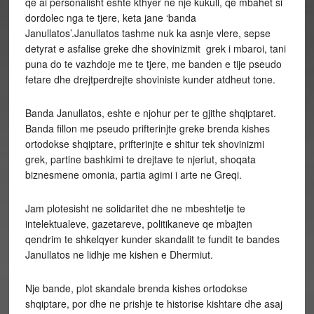
qe ai personalisht eshte kthyer ne nje kukull, qe mbahet si
dordolec nga te tjere, keta jane ‘banda
Janullatos’.Janullatos tashme nuk ka asnje vlere, sepse
detyrat e asfalise greke dhe shovinizmit grek i mbaroi, tani
puna do te vazhdoje me te tjere, me banden e tije pseudo
fetare dhe drejtperdrejte shoviniste kunder atdheut tone.
Banda Janullatos, eshte e njohur per te gjithe shqiptaret.
Banda fillon me pseudo prifterinjte greke brenda kishes
ortodokse shqiptare, prifterinjte e shitur tek shovinizmi
grek, partine bashkimi te drejtave te njeriut, shoqata
biznesmene omonia, partia agimi i arte ne Greqi.
Jam plotesisht ne solidaritet dhe ne mbeshtetje te
intelektualeve, gazetareve, politikaneve qe mbajten
qendrim te shkelqyer kunder skandalit te fundit te bandes
Janullatos ne lidhje me kishen e Dhermiut.
Nje bande, plot skandale brenda kishes ortodokse
shqiptare, por dhe ne prishje te historise kishtare dhe asaj