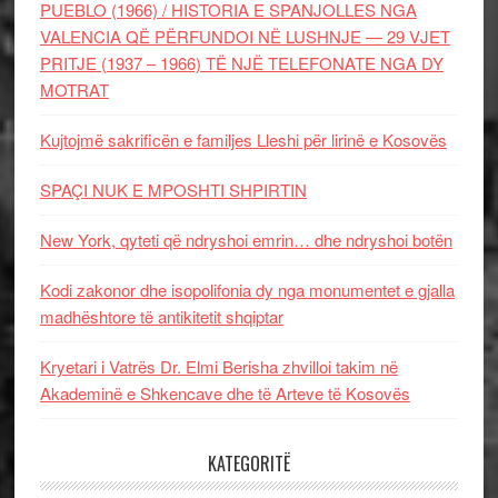
PUEBLO (1966) / HISTORIA E SPANJOLLES NGA
VALENCIA QË PËRFUNDOI NË LUSHNJE — 29 VJET
PRITJE (1937 – 1966) TË NJË TELEFONATE NGA DY
MOTRAT
Kujtojmë sakrificën e familjes Lleshi për lirinë e Kosovës
SPAÇI NUK E MPOSHTI SHPIRTIN
New York, qyteti që ndryshoi emrin… dhe ndryshoi botën
Kodi zakonor dhe isopolifonia dy nga monumentet e gjalla
madhështore të antikitetit shqiptar
Kryetari i Vatrës Dr. Elmi Berisha zhvilloi takim në
Akademinë e Shkencave dhe të Arteve të Kosovës
KATEGORITË