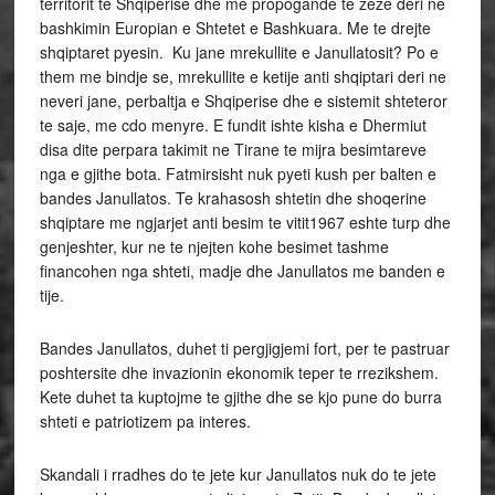
territorit te Shqiperise dhe me propogande te zeze deri ne
bashkimin Europian e Shtetet e Bashkuara. Me te drejte
shqiptaret pyesin. Ku jane mrekullite e Janullatosit? Po e
them me bindje se, mrekullite e ketije anti shqiptari deri ne
neveri jane, perbaltja e Shqiperise dhe e sistemit shteteror
te saje, me cdo menyre. E fundit ishte kisha e Dhermiut
disa dite perpara takimit ne Tirane te mijra besimtareve
nga e gjithe bota. Fatmirsisht nuk pyeti kush per balten e
bandes Janullatos. Te krahasosh shtetin dhe shoqerine
shqiptare me ngjarjet anti besim te vitit1967 eshte turp dhe
genjeshter, kur ne te njejten kohe besimet tashme
financohen nga shteti, madje dhe Janullatos me banden e
tije.
Bandes Janullatos, duhet ti pergjigjemi fort, per te pastruar
poshtersite dhe invazionin ekonomik teper te rrezikshem.
Kete duhet ta kuptojme te gjithe dhe se kjo pune do burra
shteti e patriotizem pa interes.
Skandali i rradhes do te jete kur Janullatos nuk do te jete