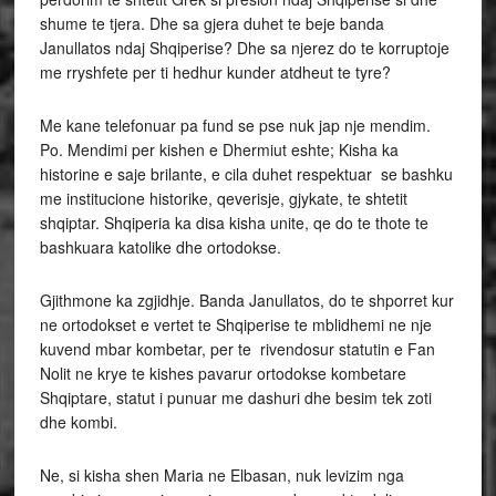
shume te tjera. Dhe sa gjera duhet te beje banda
Janullatos ndaj Shqiperise? Dhe sa njerez do te korruptoje
me rryshfete per ti hedhur kunder atdheut te tyre?
Me kane telefonuar pa fund se pse nuk jap nje mendim.
Po. Mendimi per kishen e Dhermiut eshte; Kisha ka
historine e saje brilante, e cila duhet respektuar se bashku
me institucione historike, qeverisje, gjykate, te shtetit
shqiptar. Shqiperia ka disa kisha unite, qe do te thote te
bashkuara katolike dhe ortodokse.
Gjithmone ka zgjidhje. Banda Janullatos, do te shporret kur
ne ortodokset e vertet te Shqiperise te mblidhemi ne nje
kuvend mbar kombetar, per te rivendosur statutin e Fan
Nolit ne krye te kishes pavarur ortodokse kombetare
Shqiptare, statut i punuar me dashuri dhe besim tek zoti
dhe kombi.
Ne, si kisha shen Maria ne Elbasan, nuk levizim nga