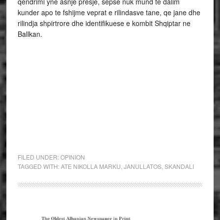
qendrimi yne asnje presje, sepse nuk mund te dalim
kunder apo te fshijme veprat e rilindasve tane, qe jane dhe
rilindja shpirtrore dhe identifikuese e kombit Shqiptar ne
Ballkan.
FILED UNDER:
OPINION
TAGGED WITH:
ATE NIKOLLA MARKU
,
JANULLATOS
,
SKANDALI