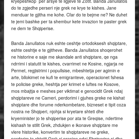
kryepeshkop per arsye te ligjeve te Zotit. Banda Janullatos
do te zgjedhe perseri nje grek ne krye te kishes. Jane
menduar te gjitha me kohe. Cfar do te bejme ne? Ne duhet
te jemi bashke per ta shembur kete invazion te paster grek
ne dem te Shqiperise.
Banda Janullatos nuk eshte ceshtje ortodoksesh shqiptare,
eshte ceshtje e te gjitheve. Banda Janullatos shoqerohet
ne historine e saje me skandale anti shqiptare, qe nga
ndrrimi i statutit te kishes, cvarrimet ne Kosine, ngjarja ne
Permet, regjistrimi i popullsise, mbeshtetja per agimin e
arte, bllokimet ne kufi te emigranteve, operacionet fshesa
te policise greke, heshtja per krimet e luftes ne Kosove,
mos mbajtja e meshes per viktimat e genocidit Grek ndaj
shqiptareve ne Cameri, perdorimi i gjuhes greke ne kishat
shqiptare dhe forume nderkombetare, bizneset e tipit coza
nostra ne Shqiperi, njohja si kryetare shteti dhe
kryeminister jo te shqiperise por ata te Greqise, ndertime
kishash te stilit Grek, zhdukjen e ikonave shqiptare me
vlere historike, konvertim te shqiptareve ne greke,
perdorim te shtetit Grek si presion ndaj Shqiperise si dhe