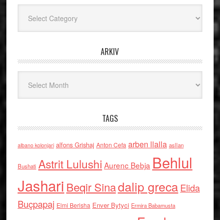
Kategoritë
ARKIV
Arkiv
TAGS
arben llalla
alfons Grishaj
Anton Cefa
asllan
albano kolonjari
Behlul
Astrit Lulushi
Aurenc Bebja
Bushati
Jashari
dalip greca
Beqir Sina
Elida
Buçpapaj
Enver Bytyci
Elmi Berisha
Ermira Babamusta