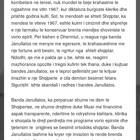
kombetare ne teresi, nuk mundet te beje krahasime te
ngjashme me vitin 1967, kur diktatura burgoste klerike dhe
prishte godina kulti. Sot, te mendosh se shteti Shqiptar, ka
mendesi te viteve 1967, eshte kulmi i cinizmit dhe shprehje
e nje farmaku te konservuar brenta mendjes shoviniste te
vorio epirit. Per kishen e Dhermiut, u reagua nga banda
Janullatos ne menyre me egersore, te krahasueshme me
nje fortune anti besim, te ngritur nga shteti shqiptar.
Ndodhi, qe me e pakta qe u be, ishte se, reagimi
mazhorance opozite i tregoi kufirin tek thana, duke i kujtuar
bandes Janullatos, se e teproi qellimisht per te krijuar
imazhin e nje Shqiperie e cila demton besimet fetare.
Sigurisht ishte skandali i radhes i bandes Janullatos.
Banda Janullatos, ka perparuar shume ne dem te
Shqiperise, ne shume drejtime duke filluar me financime
aspak transparente, ndertime te ndryshme kishtare, klinika
e shoqata te drejt perdrejta me programe vorio epirote dhe
tjetersim te origjines se besimit ortodoks shqiptar. Banda
Janullatos tashme ka kryer nje invazion te rende brenda