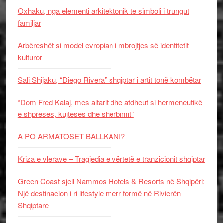
Oxhaku, nga elementi arkitektonik te simboli i trungut
familjar
Arbëreshët si model evropian i mbrojtjes së identitetit
kulturor
Sali Shijaku, “Diego Rivera” shqiptar i artit tonë kombëtar
“Dom Fred Kalaj, mes altarit dhe atdheut si hermeneutikë
e shpresës, kujtesës dhe shërbimit”
A PO ARMATOSET BALLKANI?
Kriza e vlerave – Tragjedia e vërtetë e tranzicionit shqiptar
Green Coast sjell Nammos Hotels & Resorts në Shqipëri:
Një destinacion i ri lifestyle merr formë në Rivierën
Shqiptare